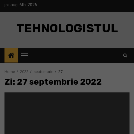
Skip
joi. aug. 6th, 2026
to
content
TEHNOLOGISTUL
Primary
Menu
Home
2022
septembrie
27
Zi: 27 septembrie 2022