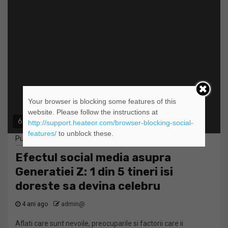
Your browser is blocking some features of this
website. Please follow the instructions at
6 min read
http://support.heateor.com/browser-blocking-social-
features/
to unblock these.
Publicitate
Efectul social media asupra
Generatiei Z: 1 din 5 tineri isi
doreste sa devina celebru
4 ani ago
admin@
Aflati care sunt nevoile, preocuparile si factorii care ii