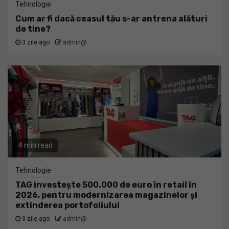
Tehnologie
Cum ar fi dacă ceasul tău s-ar antrena alături
de tine?
3 zile ago
admin@
4 min read
Tehnologie
TAG investește 500.000 de euro în retail în
2026, pentru modernizarea magazinelor și
extinderea portofoliului
3 zile ago
admin@