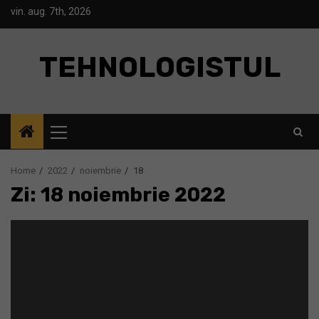
Skip
vin. aug. 7th, 2026
to
content
TEHNOLOGISTUL
Primary
Menu
Home
2022
noiembrie
18
Zi: 18 noiembrie 2022