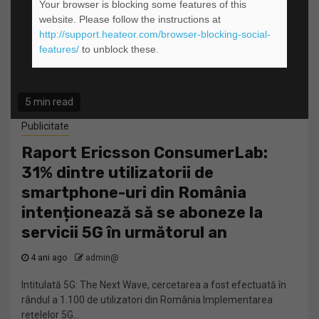
Your browser is blocking some features of this
website. Please follow the instructions at
http://support.heateor.com/browser-blocking-social-
features/
to unblock these.
5 min read
Publicitate
Raport Ericsson ConsumerLab:
31% dintre utilizatorii de
smartphone-uri din România
intenționează să se aboneze la
servicii 5G în următorul an
4 ani ago
admin@
Intitulată 5G: The Next Wave, cercetarea a fost efectuată în
rândul a 1.100 de utilizatori din România Implementarea
rețelelor 5G...