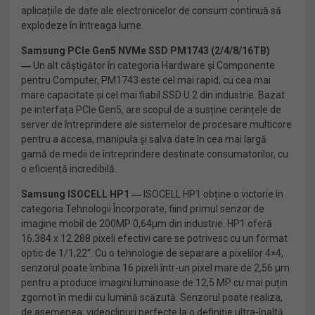
aplicațiile de date ale electronicelor de consum continuă să
explodeze în întreaga lume.
Samsung PCIe Gen5 NVMe SSD PM1743 (2/4/8/16TB)
―
Un alt câștigător în categoria Hardware și Componente
pentru Computer, PM1743 este cel mai rapid, cu cea mai
mare capacitate și cel mai fiabil SSD U.2 din industrie. Bazat
pe interfața PCIe Gen5, are scopul de a susține cerințele de
server de întreprindere ale sistemelor de procesare multicore
pentru a accesa, manipula și salva date în cea mai largă
gamă de medii de întreprindere destinate consumatorilor, cu
o eficiență incredibilă.
Samsung ISOCELL HP1 ―
ISOCELL HP1 obține o victorie în
categoria Tehnologii Încorporate, fiind primul senzor de
imagine mobil de 200MP 0,64μm din industrie. HP1 oferă
16.384 x 12.288 pixeli efectivi care se potrivesc cu un format
optic de 1/1,22”. Cu o tehnologie de separare a pixelilor 4×4,
senzorul poate îmbina 16 pixeli într-un pixel mare de 2,56 μm
pentru a produce imagini luminoase de 12,5 MP cu mai puțin
zgomot în medii cu lumină scăzută. Senzorul poate realiza,
de asemenea, videoclipuri perfecte la o definiție ultra-înaltă