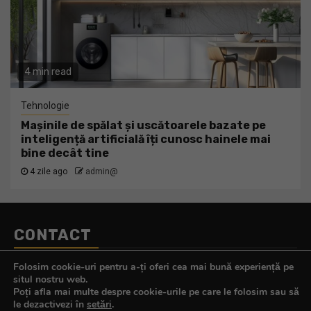
4 min read
Tehnologie
Mașinile de spălat și uscătoarele bazate pe
inteligență artificială îți cunosc hainele mai
bine decât tine
4 zile ago
admin@
CONTACT
Telefon:
0770.290.165
Folosim cookie-uri pentru a-ți oferi cea mai bună experiență pe
E-mail:
contact@tehnologistul.ro
situl nostru web.
Poți afla mai multe despre cookie-urile pe care le folosim sau să
le dezactivezi în
setări
.