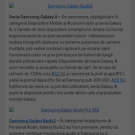
Seria Samsung Galaxy A –
De asemenea, câștigătoare în
categoria Dispozitive Mobile și Accesorii este și seria Galaxy
A, o familie de cinci dispozitive smartphone dotate cu funcții
impresionante la un preț accesibil tuturor. Utilizatorii pot
realiza fotografii uluitoare cu sisteme puternice de camere
multiple, pot vedea conținut captivant pe ecrane care
furnizează culori vii și se pot bucura de baterii de lungă
durată și încărcare rapidă. Dispozitivele din seria Galaxy A
sunt versatile și accesibile cu funcții de vârf, de la rata de
refresh de 120Hz a lui
A52 5G
și rezistența la praf și apă IP67,
până la primul dispozitiv 5G al Samsung sub 300 USD:
A32 5G
.
Indiferent de ceea ce-și pot dori utilizatorii, seria Galaxy A
pune la dispoziție pentru toți unele dintre cele mai populare
inovații Galaxy.
Samsung Galaxy Buds2
–
În categoria Headphones &
Personal Audio, Galaxy Buds2 au fost premiate, pentru că
acestea continuă moștenirea audio a Samsung cu o