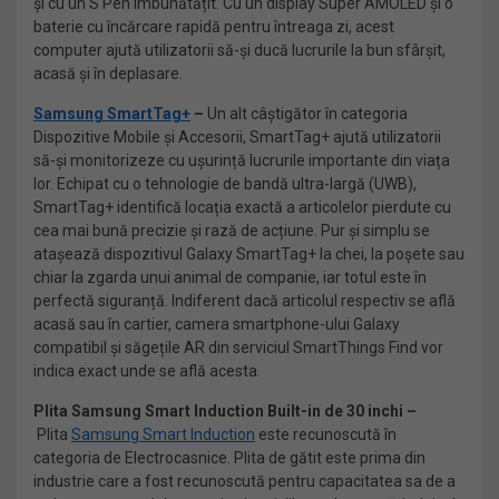
și cu un S Pen îmbunătățit. Cu un display Super AMOLED și o
baterie cu încărcare rapidă pentru întreaga zi, acest
computer ajută utilizatorii să-și ducă lucrurile la bun sfârșit,
acasă și în deplasare.
Samsung SmartTag+
–
Un alt câștigător în categoria
Dispozitive Mobile și Accesorii, SmartTag+ ajută utilizatorii
să-și monitorizeze cu ușurință lucrurile importante din viața
lor. Echipat cu o tehnologie de bandă ultra-largă (UWB),
SmartTag+ identifică locația exactă a articolelor pierdute cu
cea mai bună precizie și rază de acțiune. Pur și simplu se
atașează dispozitivul Galaxy SmartTag+ la chei, la poșete sau
chiar la zgarda unui animal de companie, iar totul este în
perfectă siguranță. Indiferent dacă articolul respectiv se află
acasă sau în cartier, camera smartphone-ului Galaxy
compatibil și săgețile AR din serviciul SmartThings Find vor
indica exact unde se află acesta.
Plita Samsung Smart Induction Built-in de 30 inchi –
Plita
Samsung Smart Induction
este recunoscută în
categoria de Electrocasnice. Plita de gătit este prima din
industrie care a fost recunoscută pentru capacitatea sa de a