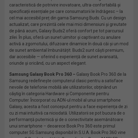
caracteristică de potrivire inovatoare, ultra-confortabilă și
specificații esențiale pe care consumatorii le îndrăgesc – la
cel mai accesibil preț din gama Samsung Buds. Cu un design
actualizat, care prezintă cele mai mici dimensiuni și greutate
de până acum, Galaxy Buds2 oferă confort pe tot parcursul
zilei. În plus, oferă un sunet uimitor și captivant cu anulare
activă a zgomotului, difuzoare dinamice în două căi și un mod
de sunet ambiental îmbunătățit. Buds2 sunt căști premium,
dar accesibile — oferind o experiență de sunet avansată,
oriunde și oricând, cu un aspect elegant.
Samsung Galaxy Book Pro 360 –
Galaxy Book Pro 360 de la
Samsung redefinește computerul clasic pentru a satisface
nevoile de telefonie mobilă ale utilizatorilor, obținând un
câștig în categoria Hardware și Componente pentru
Computer. Încorporat cu ADN-ul mobil al unui smartphone
Galaxy, acesta a fost conceput pentru a face experiența de zi
cu zi mai intuitivă ca niciodată. Utilizatorii se pot bucura de o
performanță puternică și de o conectivitate asemănătoare
unui smartphone – deoarece Book Pro 360 este primul
computer 5G Samsung disponibil în S.U.A. Book Pro 360 vine