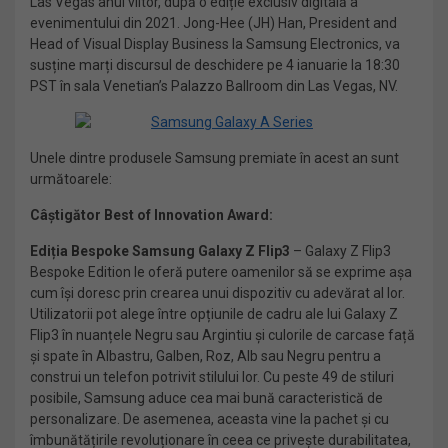
Las Vegas anul viitor, după o ediție exclusiv digitală a
evenimentului din 2021. Jong-Hee (JH) Han, President and
Head of Visual Display Business la Samsung Electronics, va
susține marți discursul de deschidere pe 4 ianuarie la 18:30
PST în sala Venetian’s Palazzo Ballroom din Las Vegas, NV.
Unele dintre produsele Samsung premiate în acest an sunt
următoarele:
Câștigător Best of Innovation Award:
Ediția Bespoke Samsung Galaxy Z Flip3
– Galaxy Z Flip3
Bespoke Edition le oferă putere oamenilor să se exprime așa
cum își doresc prin crearea unui dispozitiv cu adevărat al lor.
Utilizatorii pot alege între opțiunile de cadru ale lui Galaxy Z
Flip3 în nuanțele Negru sau Argintiu și culorile de carcase față
și spate în Albastru, Galben, Roz, Alb sau Negru pentru a
construi un telefon potrivit stilului lor. Cu peste 49 de stiluri
posibile, Samsung aduce cea mai bună caracteristică de
personalizare. De asemenea, aceasta vine la pachet și cu
îmbunătățirile revoluționare în ceea ce privește durabilitatea,