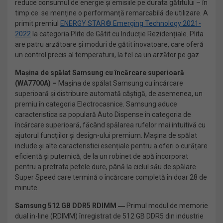
reduce consumul de energie și emisiile pe durata gătitului – în
timp ce se menține o performanță remarcabilă de utilizare. A
primit premiul
ENERGY STAR® Emerging Technology 2021-
2022
la categoria Plite de Gătit cu Inducție Rezidențiale. Plita
are patru arzătoare și moduri de gătit inovatoare, care oferă
un control precis al temperaturii, la fel ca un arzător pe gaz.
Mașina de spălat Samsung cu încărcare superioară
(WA7700A) –
Mașina de spălat Samsung cu încărcare
superioară și distribuire automată câștigă, de asemenea, un
premiu în categoria Electrocasnice. Samsung aduce
caracteristica sa populară Auto Dispense în categoria de
încărcare superioară, făcând spălarea rufelor mai intuitivă cu
ajutorul funcțiilor și design-ului premium. Mașina de spălat
include și alte caracteristici esențiale pentru a oferi o curățare
eficientă și puternică, de la un robinet de apă încorporat
pentru a pretrata petele dure, până la ciclul său de spălare
Super Speed ​​care termină o încărcare completă în doar 28 de
minute.
Samsung 512 GB DDR5 RDIMM ―
Primul modul de memorie
dual in-line (RDIMM) înregistrat de 512 GB DDR5 din industrie