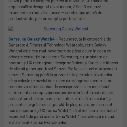
pliază pentru a încăpea perfect în buzunar. Cu măiestria
impecabilă și design-ul revoluționar, Z Fold3 creează
experiențe cu adevărat unice — combinația ideală de
productivitate, performanță și portabilitate.
Samsung Galaxy Watch4
–
Recunoscută în categoriile de
Sănătate & Fitness și Tehnologii Wearable, seria Galaxy
Watch4 este cea mai inovatoare de până acum în ceea ce
privește ceasurile inteligente Samsung, cu un sistem de
operare și UX reimaginat, design sofisticat și funcții de fitness
de ultimă generație. Noul Senzor BioActive – cel mai avansat
senzor Samsung până în prezent – ​​le permite utilizatorilor
să-și calculeze nivelul de oxigen din sânge sau pentru a-și
monitoriza ritmul cardiac. În cincisprezece secunde, noul
instrument al compoziției corporale oferă informații despre
măsurători cheie precum procentul de masă musculară și
procentul de grăsime corporală. În plus, un sistem complet
nou de operare și UX fac ca Watch4 să ofere cea mai intuitivă
experiență de până acum. Seria Watch4 marchează o nouă
eră a inovației smartwatch-urilor.