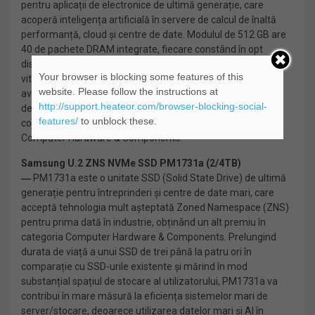
pentru aplicații de electronice de ultimă generație, care
acoperă inteligența artificială în servere de calcul de înaltă
performanță, cloud și centre de date. Modulul de 512 GB are
40 de pachete DRAM integrate, fiecare constând în opt
dispozitive DDR5 de 16 Gb. Cipurile de mare capacitate și
Your browser is blocking some features of this
viteză îmbrățișează un proces de joasă tensiune extrem de
website. Please follow the instructions at
avansat și folosesc tehnologia prin siliciu (TSV) pentru a
http://support.heateor.com/browser-blocking-social-
depăși pe deplin degradarea substanțială a performanței în
features/
to unblock these.
conectivitatea legăturii firelor. Este recunoscut în categoria
Computer Hardware & Components.
Samsung U.2 ZNS NVMe SSD PM1731a (2/4TB)
―
PM1731a este o unitate SSD (Solid State Drive) de ultimă
generație pentru întreprinderi și centre de date mari, care
acceptă tehnologia mult așteptată Zoned Namespace (ZNS)
pentru prima dată în industrie, obținând un alt premiu în
categoria Computer Hardware & Components. Prelungind
durata de viață a unui SSD de trei până la patru ori în
comparație cu SSD-urile existente și mărind în mod
substanțial spațiul de stocare al utilizatorului, PM1731a va
contribui în mare măsură la eficiența sistemelor mari de
server/stocare, deoarece utilizarea datelor mari și AI în