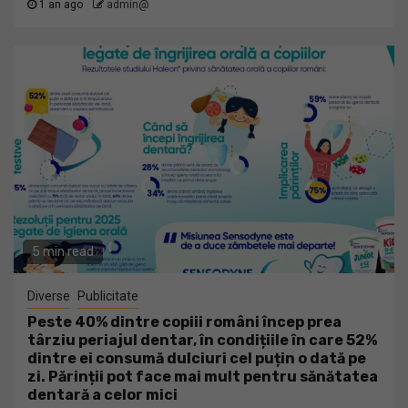
1 an ago
admin@
5 min read
Diverse
Publicitate
Peste 40% dintre copiii români încep prea
târziu periajul dentar, în condițiile în care 52%
dintre ei consumă dulciuri cel puțin o dată pe
zi. Părinții pot face mai mult pentru sănătatea
dentară a celor mici