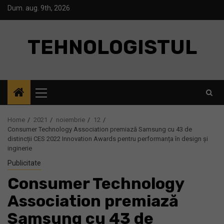
Skip
Dum. aug. 9th, 2026
to
content
TEHNOLOGISTUL
Primary
Menu
Home
2021
noiembrie
12
Consumer Technology Association premiază Samsung cu 43 de
distincții CES 2022 Innovation Awards pentru performanța în design și
inginerie
Publicitate
Consumer Technology
Association premiază
Samsung cu 43 de