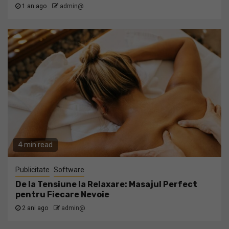
1 an ago
admin@
4 min read
Publicitate
Software
De la Tensiune la Relaxare: Masajul Perfect
pentru Fiecare Nevoie
2 ani ago
admin@