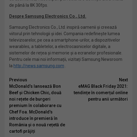
de până la 8K 30fps.
Despre Samsung Electronics Co., Ltd.
Samsung Electronics Co., Ltd. inspiră oamenii și creează
viitorul prin tehnologii și idei. Compania redefinește lumea
televizoarelor, pe cea a smartphone-urilor, a dispozitivelor
wearables, a tabletelor, a electrocasnicelor digitale, a
sistemelor de rețea și memorie și a ecranelor profesionale.
Pentru cele mai noi informații, vizitați Samsung Newsroom
la
http://news.samsung.com
.
Continue
Previous
Next
McDonald’s lansează Bon
eMAG Black Friday 2021:
Reading
Beef și Chicken Chic, două
tendințe în comerțul online
noi rețete de burgeri
pentru anii următori
premium în colaborare cu
Chef Foa. McDonald’s
introduce în premieră în
România și o nouă rețetă de
cartofi prăjiți