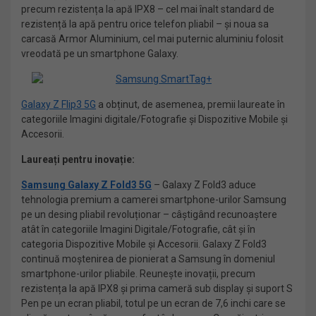
precum rezistența la apă IPX8 – cel mai înalt standard de
rezistență la apă pentru orice telefon pliabil – și noua sa
carcasă Armor Aluminium, cel mai puternic aluminiu folosit
vreodată pe un smartphone Galaxy.
Galaxy Z Flip3 5G
a obținut, de asemenea, premii laureate în
categoriile Imagini digitale/Fotografie și Dispozitive Mobile și
Accesorii.
Laureați pentru inovație:
Samsung Galaxy Z Fold3 5G
– Galaxy Z Fold3 aduce
tehnologia premium a camerei smartphone-urilor Samsung
pe un desing pliabil revoluționar – câștigând recunoaștere
atât în ​​categoriile Imagini Digitale/Fotografie, cât și în
categoria Dispozitive Mobile și Accesorii. Galaxy Z Fold3
continuă moștenirea de pionierat a Samsung în domeniul
smartphone-urilor pliabile. Reunește inovații, precum
rezistența la apă IPX8 și prima cameră sub display și suport S
Pen pe un ecran pliabil, totul pe un ecran de 7,6 inchi care se