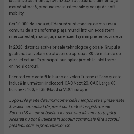
locală. De asemenea, favorizează accesul la o alimentație
mai sănătoasă, produse mai sustenabile și soluții de soft
mobility.
Cei 10.000 de angajaţi Edenred sunt conduşi de misiunea
comună de a transforma piaţa muncii într-un ecosistem
interconectat, mai sigur, mai eficient şi mai prietenos zi de zi.
În 2020, datorită activelor sale tehnologice globale, Grupul a
gestionat un volum de afaceri de aproape 30 de miliarde de
euro, efectuat, în principal, prin aplicaţii mobile, platforme
online şi carduri.
Edenred este cotată la bursa de valori Euronext Paris şi este
inclusă în următorii indicatori: CAC Next 20, CAC Large 60,
Euronext 100, FTSE4Good şi MSCI Europe.
Logo-urile şi alte denumiri comerciale menționate şi prezentate
în acest comunicat de presă sunt mărci înregistrate ale
Edenred S.A., ale subsidiarelor sale sau ale unor terțe părți.
Acestea nu pot fi utilizate în scopuri comerciale fără acordul
prealabil scris al proprietarilor lor.