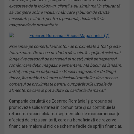
exceptate de la lockdown, clienții s-au simțit mai în siguranță
să cumpere online inclusiv mâncare și bunuri de strictă
necesitate, evitând, pentru o perioadă, deplasările la
magazinele de proximitate.
Presiunea pe comerțul autohton de proximitate a fost și este
foarte mare. De aceea ne dorim să venim în sprijinul celei mai
longevive categorii de parteneri ai noștri, micii antreprenori
români care dețin magazine alimentare. Mă bucur să lansăm,
astfel, campania națională <<Vocea magazinelor de lângă
tine>>, încurajând reluarea obiceiului românilor de a accesa
comerțul de proximitate pentru cumpărăturile uzuale de
alimente, pe care le pot achita cu cardurile de masă.
”
Campania derulată de Edenred România își propune să
promoveze solidaritatea în comunitate și să contribuie la
refacerea și consolidarea segmentului de mici comercianți
afectați de criza sanitară, care nu beneficiază de rezerve
financiare majore și nici de scheme facile de sprijin financiar.