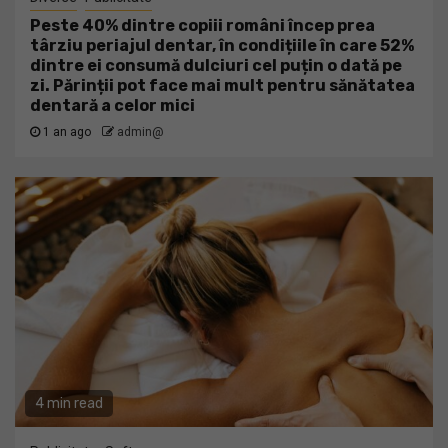
Peste 40% dintre copiii români încep prea
târziu periajul dentar, în condițiile în care 52%
dintre ei consumă dulciuri cel puțin o dată pe
zi. Părinții pot face mai mult pentru sănătatea
dentară a celor mici
1 an ago
admin@
4 min read