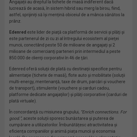
Angajații au dreptul la tichete de masă indiferent dacă
lucrează de acasă, în sistem hibrid sau merg la birou, fiind,
astfel, sprijiniți să își mențină obiceiul de a mânca sănătos la
prânz.
Edenred
este lider de piaţă ca platformă de servicii şi plăţi şi
este partenerul de zi cu zi al întregului ecosistem al pieţei
muncii, conectând peste 50 de milioane de angajaţi şi 2
milioane de comercianţi parteneri prin intermediul a peste
850.000 de clienţi corporativi în 46 de ţări.
Edenred oferă soluţii de plată cu destinaţii specifice pentru
alimentaţie (tichete de masă), flote auto şi mobilitate (soluţii
multi-energy, mentenanţă, taxe de drum, parcări şi vouchere
de transport), stimulente (vouchere şi carduri cadou,
platforme dedicate angajaţilor) şi plăţi corporative (carduri de
plată virtuale).
În concordanţă cu misiunea grupului,
“Enrich connections. For
good.”
, aceste soluții sporesc bunăstarea și puterea de
cumpărare a utilizatorilor. Îmbunătățesc atractivitatea și
eficiența companiilor și animă piața muncii și economia