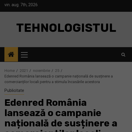
Skip
vin. aug. 7th, 2026
to
content
TEHNOLOGISTUL
Primary
Menu
Home
2021
noiembrie
25
Edenred România lansează o campanie națională de susținere a
comercianților locali pentru a stimula încasările acestora
Publicitate
Edenred România
lansează o campanie
națională de susținere a