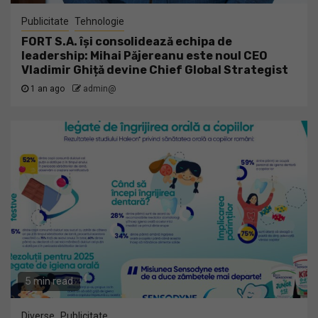
Publicitate
Tehnologie
FORT S.A. își consolidează echipa de
leadership: Mihai Păjereanu este noul CEO
Vladimir Ghiță devine Chief Global Strategist
1 an ago
admin@
5 min read
Diverse
Publicitate