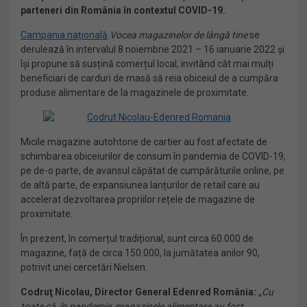
parteneri din România în contextul COVID-19.
Campania națională
Vocea magazinelor de lângă tine
se
derulează în intervalul 8 noiembrie 2021 – 16 ianuarie 2022 și
își propune să susțină comerțul local, invitând cât mai mulți
beneficiari de carduri de masă să reia obiceiul de a cumpăra
produse alimentare de la magazinele de proximitate.
Micile magazine autohtone de cartier au fost afectate de
schimbarea obiceiurilor de consum în pandemia de COVID-19,
pe de-o parte, de avansul căpătat de cumpărăturile online, pe
de altă parte, de expansiunea lanțurilor de retail care au
accelerat dezvoltarea propriilor rețele de magazine de
proximitate.
În prezent, în comerțul tradițional, sunt circa 60.000 de
magazine, față de circa 150.000, la jumătatea anilor 90,
potrivit unei cercetări Nielsen.
Codruţ Nicolau, Director General Edenred România:
„Cu
toate că, în pandemie, magazinele alimentare au fost