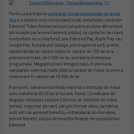
Pentru a participa la
campania
Vocea magazinelor de lângă
tine
și a susține micii comercianți locali, beneficiarii cardurilor
Edenred Ticket Restaurant pot cumpăra produse alimentare
din locațiile partenere Edenred, plătind, cu cardul lor de masă,
contactless ori cu telefonul, prin Edenred Pay, Apple Pay sau
Google Pay. Aceștia pot câștiga, prin tragere la sorți, premii
săptămânale pe carduri cadou în valoare de 100 de lei și
premiul cel mare, de 5.000 de lei, acordat la încheierea
programului. Magazinul care înregistrează, în perioada
campaniei, cele mai multe plăți cu carduri de masă va primi o
redecorare în valoare de 10.000 de lei.
În prezent, valoarea nominală maximă a tichetului de masă
este stabilită la 20,09 lei/zi lucrată. Peste 1,5 milioane de
angajați utilizează soluţiile Edenred, iar tichetele de masă
(emise, majoritar, pe card, cât și în format clasic, pe hârtie)
sunt cel mai apreciat beneficiu extrasalarial din România,
potrivit Benefit, soluția de beneficii flexibile din ecosistemul
Edenred.