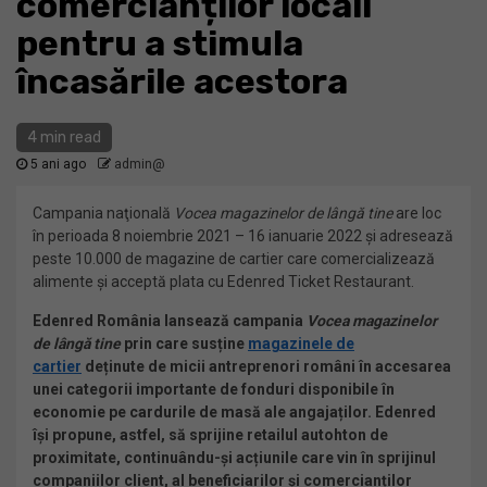
comercianților locali
pentru a stimula
încasările acestora
4 min read
5 ani ago
admin@
Campania naţională
Vocea magazinelor de lângă tine
are loc
în perioada 8 noiembrie 2021 – 16 ianuarie 2022 și adresează
peste 10.000 de magazine de cartier care comercializează
alimente și acceptă plata cu Edenred Ticket Restaurant.
Edenred România lansează campania
Vocea magazinelor
de lângă tine
prin care susține
magazinele de
cartier
deținute de micii antreprenori români în accesarea
unei categorii importante de fonduri disponibile în
economie pe cardurile de masă ale angajaților. Edenred
își propune, astfel, să sprijine retailul autohton de
proximitate, continuându-și acțiunile care vin în sprijinul
companiilor client, al beneficiarilor și comercianților