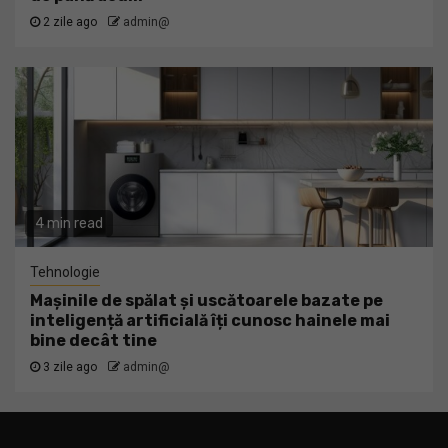
2 zile ago
admin@
4 min read
Tehnologie
Mașinile de spălat și uscătoarele bazate pe
inteligență artificială îți cunosc hainele mai
bine decât tine
3 zile ago
admin@