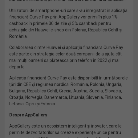
Utilizatorii de smartphone-uri care s-au înregistrat în aplicația
financiară Curve Pay prin AppGallery vor primi în plus 1%
cashback în primele 30 de zile și 5% cashback pentru
achizițiile din Huawei e-shop din Polonia, Republica Cehă și
România.
Colaborarea dintre Huawei și aplicația financiară Curve Pay
este parte din strategia celor două companii de a ajuta cât
mai mulți oameni să plătească prin telefon în 2022 și mai
departe.
Aplicația financiară Curve Pay este disponibilă în următoarele
țări din CEE și regiunea nordică: România, Polonia, Ungaria,
Bulgaria, Republica Cehă, Grecia, Austria, Suedia, Slovacia,
Croația, Norvegia, Danemarca, Lituania, Slovenia, Finlanda,
Letonia, Cipru și Estonia.
Despre AppGallery
AppGallery este un ecosistem inteligent și inovator, care le
permite dezvoltatorilor să creeze experiențe unice pentru