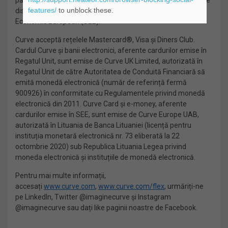
părăsi banca sau a se înscrie la o nouă bancă. Curve Pay este
features/
to unblock these.
disponibil pe 31 de piețe din Regatul Unit și din Spațiul
Economic European (SEE).
Curve acceptă rețelele Mastercard®, Visa și Diners Club.
Cardul Curve și banii electronici, aferente cardurilor emise în
Regatul Unit, sunt emise de Curve UK Limited, autorizată în
Regatul Unit de către Autoritatea de Conduită Financiară să
emită monedă electronică (număr de referință fermă
900926) în conformitate cu Regulamentele privind monedă
electronică din 2011. Curve Card și e-money, aferente
cardurilor emise în SEE, sunt emise de Curve Europe UAB,
autorizată în Lituania de Banca Lituaniei (licență pentru
instituția monetară electronică nr. 73 eliberată la 22
octombrie 2020) sub Republica Lituania Legea privind
moneda electronică și instituțiile de monedă electronică.
Pentru mai multe informații,
accesați
www.curve.com
,
www.curve.com/flex
, urmăriți-ne
pe LinkedIn, Twitter @imaginecurve și Instagram
@imaginecurve sau dați like paginii noastre de Facebook.