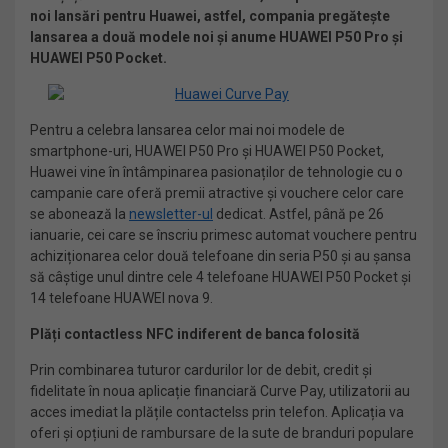
noi lansări pentru Huawei, astfel, compania pregătește
lansarea a două modele noi și anume HUAWEI P50 Pro și
HUAWEI P50 Pocket.
Pentru a celebra lansarea celor mai noi modele de
smartphone-uri, HUAWEI P50 Pro și HUAWEI P50 Pocket,
Huawei vine în întâmpinarea pasionaților de tehnologie cu o
campanie care oferă premii atractive și vouchere celor care
se abonează la
newsletter-ul
dedicat. Astfel, până pe 26
ianuarie, cei care se înscriu primesc automat vouchere pentru
achiziționarea celor două telefoane din seria P50 și au șansa
să câștige unul dintre cele 4 telefoane HUAWEI P50 Pocket și
14 telefoane HUAWEI nova 9.
Plăți contactless NFC indiferent de banca folosită
Prin combinarea tuturor cardurilor lor de debit, credit și
fidelitate în noua aplicație financiară Curve Pay, utilizatorii au
acces imediat la plățile contactelss prin telefon. Aplicația va
oferi și opțiuni de rambursare de la sute de branduri populare