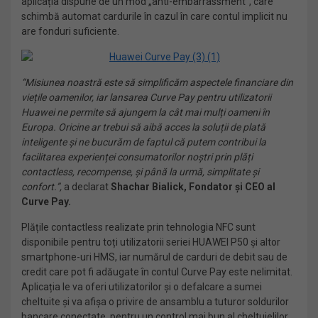
aplicația dispune de un mod „anti-embarrassment”, care
schimbă automat cardurile în cazul în care contul implicit nu
are fonduri suficiente.
“Misiunea noastră este să simplificăm aspectele financiare din
viețile oamenilor, iar lansarea Curve Pay pentru utilizatorii
Huawei ne permite să ajungem la cât mai mulți oameni în
Europa. Oricine ar trebui să aibă acces la soluții de plată
inteligente și ne bucurăm de faptul că putem contribui la
facilitarea experienței consumatorilor noștri prin plăți
contactless, recompense, și până la urmă, simplitate și
confort.”,
a declarat
Shachar Bialick, Fondator și CEO al
Curve Pay.
Plățile contactless realizate prin tehnologia NFC sunt
disponibile pentru toți utilizatorii seriei HUAWEI P50 și altor
smartphone-uri HMS, iar numărul de carduri de debit sau de
credit care pot fi adăugate în contul Curve Pay este nelimitat.
Aplicația le va oferi utilizatorilor și o defalcare a sumei
cheltuite și va afișa o privire de ansamblu a tuturor soldurilor
bancare conectate, pentru un control mai bun al cheltuielilor.