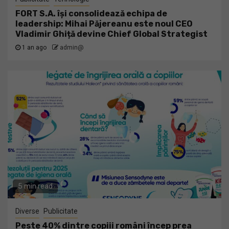
FORT S.A. își consolidează echipa de
leadership: Mihai Păjereanu este noul CEO
Vladimir Ghiță devine Chief Global Strategist
1 an ago
admin@
5 min read
Diverse
Publicitate
Peste 40% dintre copiii români încep prea