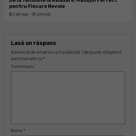
De la Tensiune la Relaxare: Masajul Perfect
pentru Fiecare Nevoie
2 ani ago
admin@
Lasă un răspuns
Adresa ta de email nu va fi publicată.
Câmpurile obligatorii
sunt marcate cu
*
Comentariu
Nume
*