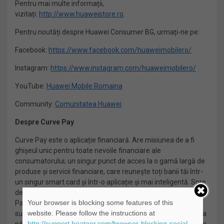
Pentru mai multe informații,
vizitați:
http://www.huaweistore.ro
.
Pentru noutăți despre Huawei Consumer BG, urmați-ne pe:
Facebook:
https://www.facebook.com/huaweimobilero/
Instagram:
https://www.instagram.com/huaweimobilero/
YouTube:
Huawei Mobile Romaina
Community:
Comunitatea Huawei
Despre Curve Pay
Curve Pay este o aplicație financiară. Are misiunea de a fi
ghișeul unic pentru toate nevoile financiare ale
consumatorului; un singur punct de acces la o gamă largă de
produse și servicii financiare, care reunește toți banii tăi într-
un singur smart card și într-o aplicație și mai inteligentă. Spre
deosebire de alte servicii disponibile pe piață astăzi, Curve
Your browser is blocking some features of this
Pay le permite clienților să se conecteze și să-și
website. Please follow the instructions at
supraalimenteze băncile moștenite până în secolul 21, fără a
http://support.heateor.com/browser-blocking-social-