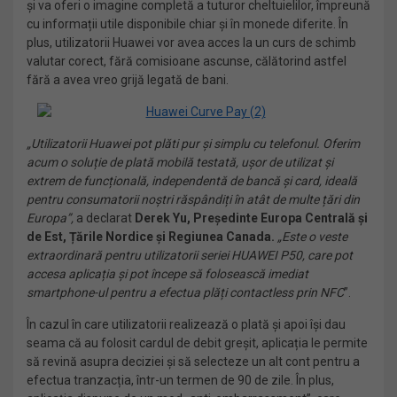
și va oferi o imagine completă a tuturor cheltuielilor, împreună
cu informații utile disponibile chiar și în monede diferite. În
plus, utilizatorii Huawei vor avea acces la un curs de schimb
valutar corect, fără comisioane ascunse, călătorind astfel
fără a avea vreo grijă legată de bani.
„Utilizatorii Huawei pot plăti pur și simplu cu telefonul. Oferim
acum o soluție de plată mobilă testată, ușor de utilizat și
extrem de funcțională, independentă de bancă și card, ideală
pentru consumatorii noștri răspândiți în atât de multe țări din
Europa”,
a declarat
Derek Yu, Președinte Europa Centrală și
de Est, Țările Nordice și Regiunea Canada.
„Este o veste
extraordinară pentru utilizatorii seriei HUAWEI P50, care pot
accesa aplicația și pot începe să folosească imediat
smartphone-ul pentru a efectua plăți
contactless prin NFC
”.
În cazul în care utilizatorii realizează o plată și apoi își dau
seama că au folosit cardul de debit greșit, aplicația le permite
să revină asupra deciziei și să selecteze un alt cont pentru a
efectua tranzacția, într-un termen de 90 de zile. În plus,