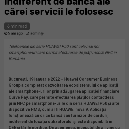
indiferent de banca ale
cărei servicii le folosesc
6 min read
5 ani ago
admin@
Telefoanele din seria HUAWEI P50 sunt cele mai noi
smartphone-uri care permit efectuarea de plăți mobile NFC în
România
București, 19 ianuarie 2022 – Huawei Consumer Business
Group a completat dezvoltarea ecosistemului de aplicații
ale smartphone-urilor prin adăugarea aplicației financiare
Curve Pay, care permite efectuarea plăților contactless
prin NFC pe smartphone-urile din seria HUAWEI P50 și alte
dispozitive HMS, cum ar fi HUAWEI nova 9. Aplicația
funcționează cu orice bancă sau furnizor de carduri,
indiferent de locația utilizatorului și este disponibilă în
CEE și țările nordice. De asemenea, începutul de an vine cu