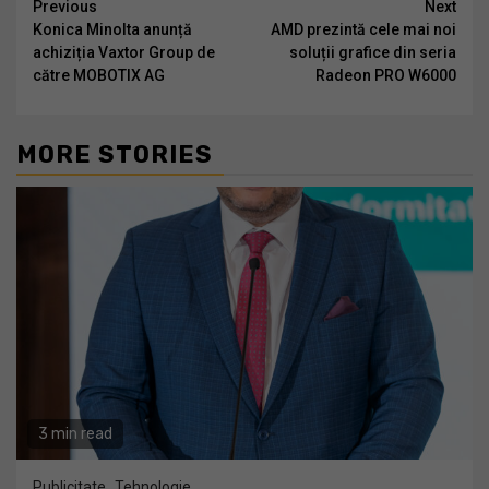
Continue
Previous
Next
Konica Minolta anunță
AMD prezintă cele mai noi
Reading
achiziția Vaxtor Group de
soluții grafice din seria
către MOBOTIX AG
Radeon PRO W6000
MORE STORIES
3 min read
Publicitate
Tehnologie