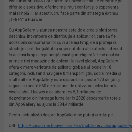
consumatori. HMS Core permite aplicațiilor să fie integrate pe
diferite dispozitive, oferind mai mult confort și o experiență
mai simplă – iar acest lucru face parte din strategia extinsă
„1+8+N” a Huawei.
Cu AppGallery, viziunea noastră este de a crea o platformă
deschisă, inovatoare de distribuție a aplicațiilor, care să fie
accesibilă consumatorilor și, în același timp, de a proteja cu
strictețe confidențialitatea și securitatea utilizatorilor, oferind
în același timp o experiență unică și inteligentă. Fiind unul din
primele trei magazine de aplicații la nivel global, AppGallery
oferă o mare varietate de aplicații globale și locale în 18
categorii, incluzând navigare & transport, știri, social media și
multe altele. AppGallery este disponibil în peste 170 de țări și
regiuni cu peste 560 de milioane de utilizatori activi lunar la
nivel global. Huawei a colaborat cu 5,1 milioane de
dezvoltatori din întreaga lume, iar în 2020 descărcările totale
din AppGallery au ajuns la 384,4 miliarde.
Pentru actualizări despre AppGalery, ne puteți urmări pe:
URL:
https://consumer.huawei.com/en/mobileservices/appgallery