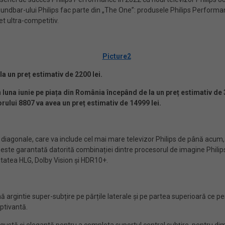
soundbar-ului Philips fac parte din „The One”: produsele Philips Perfor
et ultra-competitiv.
a un preț estimativ de 2200 lei.
n luna iunie pe piața din România începând de la un preț estimativ de 
orului 8807 va avea un preț estimativ de 14999 lei.
 diagonale, care va include cel mai mare televizor Philips de până acum, 
i este garantată datorită combinației dintre procesorul de imagine Phil
itatea HLG, Dolby Vision și HDR10+.
mă argintie super-subțire pe părțile laterale și pe partea superioară ce p
ptivantă.