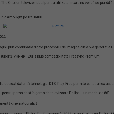
he One, un televizor ideal pentru utilizatorii care nu vor să se piardă 
ic Ambilight pe trei laturi.
022:
aginii prin combinația dintre procesorul de imagine din a 5-a generație 
rc, suportă VRR 4K 120Hz plus compatibilitate Freesync Premium
dio dedicat datorită tehnologiei DTS-Play-Fi ce permite construirea ușoa
s – pentru prima dată în gama de televizoare Philips – un model de 86”
eriență cinematografică
 seriei de succes Philips Performance în 2022 cu noul televizor Philips