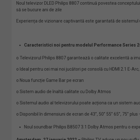
Noul televizor DLED Philips 8807 continuă povestea conceptului T
să se bucure ani de zile
Experiența de vizionare captivantă este garantată de sistemul un
Caracteristici noi pentru modelul Performance Series 2
o Televizorul Philips 8807 garantează o calitate excelentă a im
o Ideal pentru cei mai noi jucători pe consolă cu HDMI 2.1 E-A
o Noua funcție Game Bar pe ecran
o Sistem audio de înaltă calitate cu Dolby Atmos
o Sistemul audio al televizorului poate acționa ca un sistem au
o Disponibil în dimensiuni de ecran de 43”, 50” 55” 65”, 75” plu
Noul soundbar Philips B8507 3.1 Dolby Atmos pentru o exp
Amsterdam, 27 ianuarie 2022 –
Philips TV aduce un nou suflu