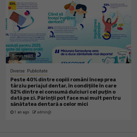
5 min read
Diverse
Publicitate
Peste 40% dintre copiii români încep prea
târziu periajul dentar, în condițiile în care
52% dintre ei consumă dulciuri cel puțin o
dată pe zi. Părinții pot face mai mult pentru
sănătatea dentară a celor mici
1 an ago
admin@