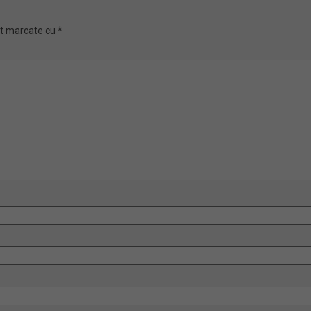
nt marcate cu
*