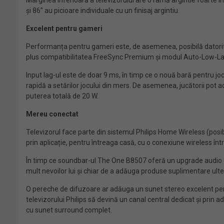
Marginea inferioară a televizorului are o ramă argintie foarte î
și 86” au picioare individuale cu un finisaj argintiu.
Excelent pentru gameri
Performanța pentru gameri este, de asemenea, posibilă datorită
plus compatibilitatea FreeSync Premium și modul Auto-Low-La
Input lag-ul este de doar 9 ms, în timp ce o nouă bară pentru jo
rapidă a setărilor jocului din mers. De asemenea, jucătorii pot 
puterea totală de 20 W.
Mereu conectat
Televizorul face parte din sistemul Philips Home Wireless (posib
prin aplicație, pentru întreaga casă, cu o conexiune wireless înt
În timp ce soundbar-ul The One B8507 oferă un upgrade audio co
mult nevoilor lui și chiar de a adăuga produse suplimentare ulter
O pereche de difuzoare ar adăuga un sunet stereo excelent pent
televizorului Philips să devină un canal central dedicat și prin
cu sunet surround complet.