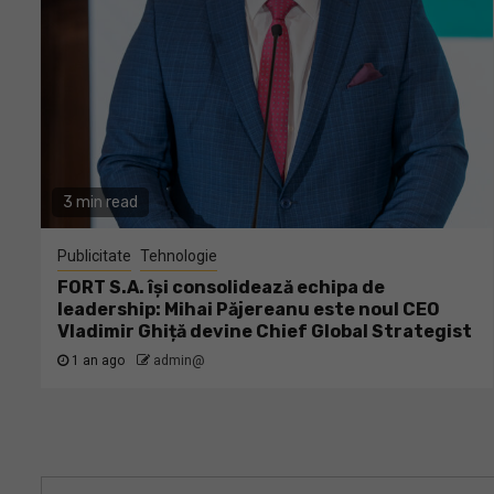
3 min read
Publicitate
Tehnologie
FORT S.A. își consolidează echipa de
leadership: Mihai Păjereanu este noul CEO
Vladimir Ghiță devine Chief Global Strategist
1 an ago
admin@