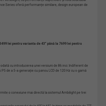
mance Series oferă performanțe similare, design european de
3499 lei pentru varianta de 43” până la 7699 lei pentru
odată cu introducerea unei versiuni de 86 inci. Indiferent de
ips P5 de a 5-a generație cu panou LCD de 120 Hz cu o gamă
ermite o conexiune mai directă la sistemul Ambilight pe trei