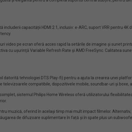
ngustă și elegantă pentru a completa suportul central subțire, pentru dim
 includerii capacității HDMI 2.1, inclusiv: e-ARC, suport VRR pentru 4K
tency.
curi video pe ecran oferă acces rapid la setările de imagine și sunet prin
activa cu ușurință Variable Refresh Rate și AMD FreeSync. Calitatea sune
il datorită tehnologiei DTS Play-fi) pentru a ajuta la crearea unei plat
re televizoarele compatibile, dispozitivele mobile, soundbar-uri și boxe,
mplet, sistemul Philips Home Wireless oferă utilizatorului flexibilitate
ior.
ru muzică, oferind în același timp mai mult impact filmelor. Alternativ
 adăugarea de difuzoare suplimentare în față și în spate plus un subwoofer