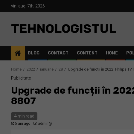
Skip
vin. aug. 7th, 2026
to
content
TEHNOLOGISTUL
BLOG
CONTACT
CONTENT
HOME
POL
Home
2022
ianuarie
28
Upgrade de funcții în 2022: Philips 
Publicitate
Upgrade de funcții în 202
8807
4 min read
5 ani ago
admin@