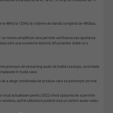
ensiunile ecranului de la 43” la 65”, în timp ce modelele de 77”
 de la 48Hz la 120Hz la o lățime de bandă completă de 48Gbps,
tr-un meniu simplificat care permite verificarea sau ajustarea
tului este una excelentă datorită difuzoarelor duble cu o
forme premium de streaming audio de înaltă rezoluție, controlată
 amplasate în toată casa.
a de a alege combinația de produse care se potrivește cel mai
, o nouă actualizare pentru 2022 oferă opțiunea de a permite
 wireless, astfel utilizatorii putând crea un sistem audio-video