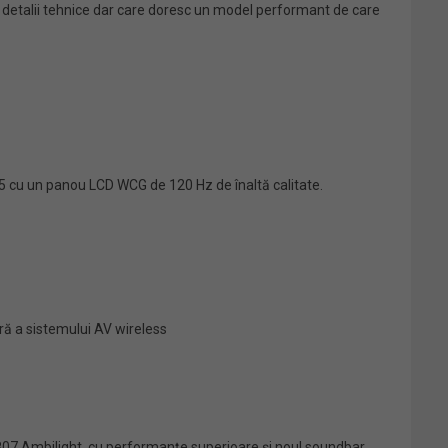
în detalii tehnice dar care doresc un model performant de care
P5 cu un panou LCD WCG de 120 Hz de înaltă calitate.
ră a sistemului AV wireless
 8807 Ambilight, cu performanțe superioare și noul soundbar