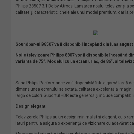
Philips B8507 3.1 Dolby Atmos. Lansarea noului televizor și a 
calitate și caracteristici cheie ale unui model premium, dar la pr
Soundbar-ul B8507 va fi disponibil începând din luna august l
Noile televizoare Philips 8807 vor fi disponibile începând di
varianta de 75”. Modelul cu un ecran uriaș, de 86”, al televiz
Seria Philips Performance va fi disponibilă într-o gamă largă de
dimensiunea ecranului selectată, calitatea excelentă a imagini
largă de culori. Suportul HDR este generos și include compatibil
Design elegant
Televizorele Philips au un design minimalist și elegant, cu o ra
laturi pentru a asigura o experiență de vizionare cu adevărat ca