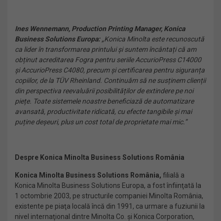
Ines Wennemann, Production Printing Manager, Konica
Business Solutions Europa:
„Konica Minolta este recunoscută
ca lider în transformarea printului și suntem încântați că am
obținut acreditarea Fogra pentru seriile AccurioPress C14000
și AccurioPress C4080, precum și certificarea pentru siguranța
copiilor, de la
TÜV Rheinland
.
Continuăm să ne susținem clienții
din perspectiva reevaluării posibilităților de extindere pe noi
piețe. Toate sistemele noastre beneficiază de automatizare
avansată, productivitate ridicată, cu efecte tangibile și mai
puține deșeuri, plus un cost total de proprietate mai mic.”
Despre Konica Minolta Business Solutions România
Konica Minolta Business Solutions România,
filială a
Konica Minolta Business Solutions Europa, a fost înfiinţată la
1 octombrie 2003, pe structurile companiei Minolta România,
existente pe piaţa locală încă din 1991, ca urmare a fuziunii la
nivel internaţional dintre Minolta Co. şi Konica Corporation,