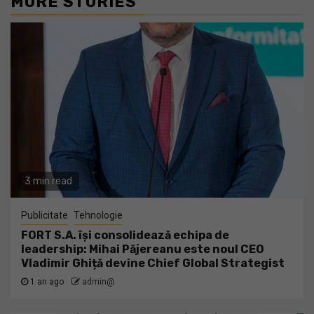
MORE STORIES
3 min read
Publicitate
Tehnologie
FORT S.A. își consolidează echipa de
leadership: Mihai Păjereanu este noul CEO
Vladimir Ghiță devine Chief Global Strategist
1 an ago
admin@