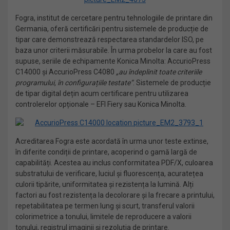
Fogra, institut de cercetare pentru tehnologiile de printare din
Germania, oferă certificări pentru sistemele de producție de
tipar care demonstrează respectarea standardelor ISO, pe
baza unor criterii măsurabile. În urma probelor la care au fost
supuse, seriile de echipamente Konica Minolta: AccurioPress
C14000 și AccurioPress C4080
„au îndeplinit toate criteriile
programului, în configurațiile testate”
. Sistemele de producție
de tipar digital dețin acum certificare pentru utilizarea
controlerelor opționale – EFI Fiery sau Konica Minolta.
Acreditarea Fogra este acordată în urma unor teste extinse,
în diferite condiții de printare, acoperind o gamă largă de
capabilități. Acestea au inclus conformitatea PDF/X, culoarea
substratului de verificare, luciul și fluorescența, acuratețea
culorii tipărite, uniformitatea și rezistența la lumină. Alți
factori au fost rezistența la decolorare și la frecare a printului,
repetabilitatea pe termen lung și scurt, transferul valorii
colorimetrice a tonului, limitele de reproducere a valorii
tonului, registrul imaginii și rezoluția de printare.