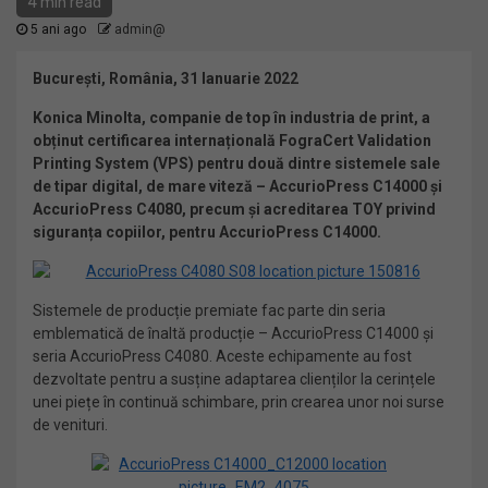
4 min read
5 ani ago
admin@
București, România, 31 Ianuarie 2022
Konica Minolta, companie de top în industria de print, a
obținut certificarea internațională FograCert Validation
Printing System (VPS) pentru două dintre sistemele sale
de tipar digital, de mare viteză – AccurioPress C14000 și
AccurioPress C4080, precum și acreditarea TOY privind
siguranța copiilor, pentru AccurioPress C14000.
Sistemele de producție premiate fac parte din seria
emblematică de înaltă producție – AccurioPress C14000 și
seria AccurioPress C4080. Aceste echipamente au fost
dezvoltate pentru a susține adaptarea clienților la cerințele
unei piețe în continuă schimbare, prin crearea unor noi surse
de venituri.