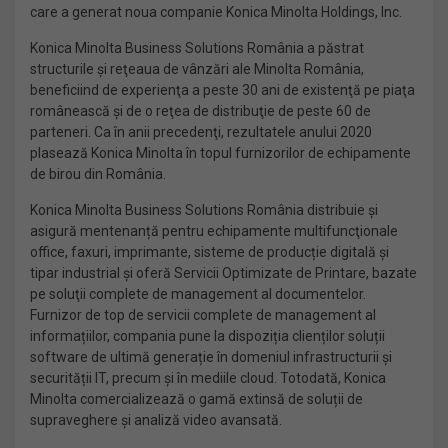
care a generat noua companie Konica Minolta Holdings, Inc.
Konica Minolta Business Solutions România a păstrat
structurile şi reţeaua de vânzări ale Minolta România,
beneficiind de experienţa a peste 30 ani de existenţă pe piaţa
românească şi de o reţea de distribuţie de peste 60 de
parteneri. Ca în anii precedenţi, rezultatele anului 2020
plasează Konica Minolta în topul furnizorilor de echipamente
de birou din România.
Konica Minolta Business Solutions România distribuie și
asigură mentenanță pentru echipamente multifuncţionale
office, faxuri, imprimante, sisteme de producție digitală și
tipar industrial şi oferă Servicii Optimizate de Printare, bazate
pe soluţii complete de management al documentelor.
Furnizor de top de servicii complete de management al
informațiilor, compania pune la dispoziția clienților soluții
software de ultimă generație în domeniul infrastructurii și
securității IT, precum și în mediile cloud. Totodată, Konica
Minolta comercializează o gamă extinsă de soluții de
supraveghere și analiză video avansată.