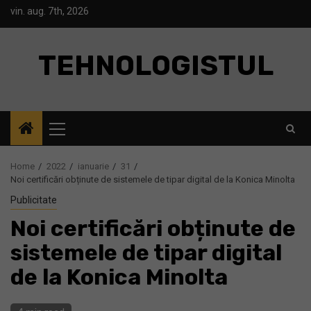
Skip
vin. aug. 7th, 2026
to
content
TEHNOLOGISTUL
Primary
Menu
Home
2022
ianuarie
31
Noi certificări obținute de sistemele de tipar digital de la Konica Minolta
Publicitate
Noi certificări obținute de
sistemele de tipar digital
de la Konica Minolta