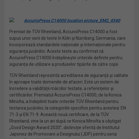
Premiat de TÜV Rheinland, AccurioPress C14000 a fost
supus unor serii de teste în Köln și Nürnberg, Germania, care
încorporează standardele naționale și internaționale pentru
siguranța jucăriilor. Aceste teste au confirmat că
AccurioPress C14000 îndeplinește criteriile definite pentru
siguranța de utilizare a produselor tipărite de către copii.
TÜV Rheinland reprezintă acreditarea de siguranță și calitate
în aproape toate domeniile de afaceri. Este un sistem de
încredere a validității mărcilor testate, a referințelor și
certificărilor. Premiatul AccurioPress C14000, de la Konica
Minolta, a îndeplinit toate criteriile TÜV Rheinland pentru
testarea jucăriilor, la categoriile specifice pentru acestea: EN
71-3 și EN 71-9. Această nouă certificare, de la TÜV
Rheinland, vine la un an după ce Konica Minolta a câștigat
„Good Design Award 2020”, distincție oferită de Institutul
Japonez de Promovare a Designului (JDP) pentru seria