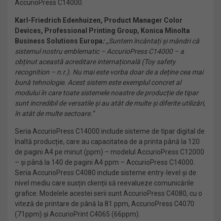
AccurioPress C14000.
Karl-Friedrich Edenhuizen, Product Manager Color
Devices, Professional Printing Group, Konica Minolta
Business Solutions Europa
:
„Suntem încântați și mândri că
sistemul nostru emblematic – AccurioPress C14000 – a
obținut această acreditare internațională (Toy safety
recognition – n.r.).
Nu mai este vorba doar de a deține cea mai
bună tehnologie.
Acest sistem este exemplul concret al
modului în care toate sistemele noastre de producție de tipar
sunt incredibil de versatile și au atât de multe și diferite utilizări,
în atât de multe sectoare.”
Seria AccurioPress C14000 include sisteme de tipar digital de
înaltă producție, care au capacitatea de a printa până la 120
de pagini A4 pe minut (ppm) – modelul AccurioPress C12000
– și până la 140 de pagini A4 ppm – AccurioPress C14000.
Seria AccurioPress C4080 include sisteme entry-level și de
nivel mediu care susțin clienții să reevalueze comunicările
grafice. Modelele acestei serii sunt AccurioPress C4080, cu o
viteză de printare de până la 81 ppm, AccurioPress C4070
(71ppm) și AccurioPrint C4065 (66ppm).