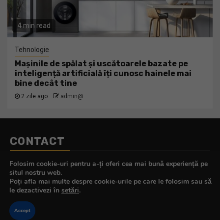
4 min read
Tehnologie
Mașinile de spălat și uscătoarele bazate pe
inteligență artificială îți cunosc hainele mai
bine decât tine
2 zile ago
admin@
CONTACT
Telefon:
0770.290.165
Folosim cookie-uri pentru a-ți oferi cea mai bună experiență pe
E-mail:
contact@tehnologistul.ro
situl nostru web.
Poți afla mai multe despre cookie-urile pe care le folosim sau să
le dezactivezi în
setări
.
Accept
Copyright © All rights reserved.