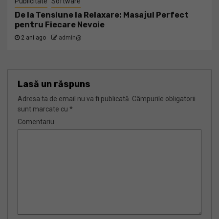
Publicitate
Software
De la Tensiune la Relaxare: Masajul Perfect
pentru Fiecare Nevoie
2 ani ago
admin@
Lasă un răspuns
Adresa ta de email nu va fi publicată.
Câmpurile obligatorii
sunt marcate cu
*
Comentariu