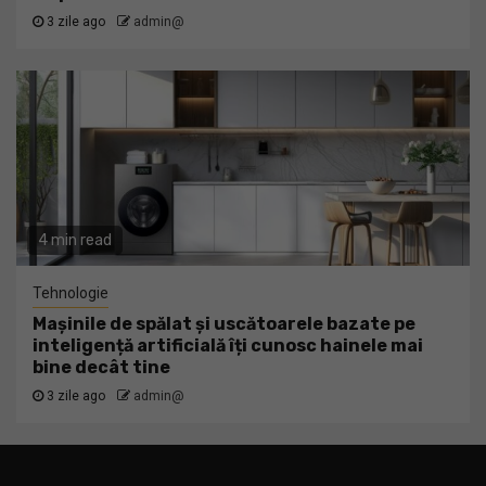
3 zile ago
admin@
4 min read
Tehnologie
Mașinile de spălat și uscătoarele bazate pe
inteligență artificială îți cunosc hainele mai
bine decât tine
3 zile ago
admin@