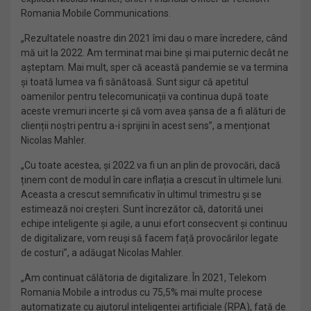
Romania Mobile Communications.
„Rezultatele noastre din 2021 îmi dau o mare încredere, când
mă uit la 2022. Am terminat mai bine și mai puternic decât ne
așteptam. Mai mult, sper că această pandemie se va termina
și toată lumea va fi sănătoasă. Sunt sigur că apetitul
oamenilor pentru telecomunicații va continua după toate
aceste vremuri incerte și că vom avea șansa de a fi alături de
clienții noștri pentru a-i sprijini în acest sens”, a menționat
Nicolas Mahler.
„Cu toate acestea, și 2022 va fi un an plin de provocări, dacă
ținem cont de modul în care inflația a crescut în ultimele luni.
Aceasta a crescut semnificativ în ultimul trimestru și se
estimează noi creșteri. Sunt încrezător că, datorită unei
echipe inteligente și agile, a unui efort consecvent și continuu
de digitalizare, vom reuși să facem față provocărilor legate
de costuri”, a adăugat Nicolas Mahler.
„Am continuat călătoria de digitalizare. În 2021, Telekom
Romania Mobile a introdus cu 75,5% mai multe procese
automatizate cu ajutorul inteligenței artificiale (RPA), față de