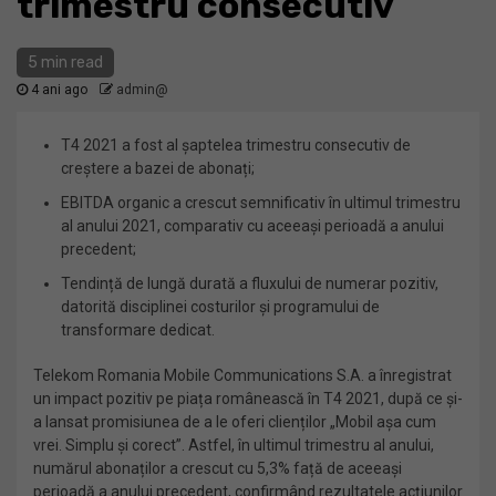
trimestru consecutiv
5 min read
4 ani ago
admin@
T4 2021 a fost al șaptelea trimestru consecutiv de
creștere a bazei de abonați;
EBITDA organic a crescut semnificativ în ultimul trimestru
al anului 2021, comparativ cu aceeași perioadă a anului
precedent;
Tendință de lungă durată a fluxului de numerar pozitiv,
datorită disciplinei costurilor și programului de
transformare dedicat.
Telekom Romania Mobile Communications S.A. a înregistrat
un impact pozitiv pe piața românească în T4 2021, după ce și-
a lansat promisiunea de a le oferi clienților „Mobil așa cum
vrei. Simplu și corect”. Astfel, în ultimul trimestru al anului,
numărul abonaților a crescut cu 5,3% față de aceeași
perioadă a anului precedent, confirmând rezultatele acțiunilor