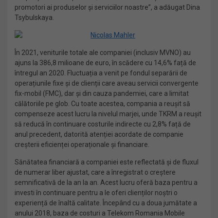
promotori ai produselor și serviciilor noastre”, a adăugat Dina
Tsybulskaya.
În 2021, veniturile totale ale companiei (inclusiv MVNO) au
ajuns la 386,8 milioane de euro, în scădere cu 14,6% față de
întregul an 2020. Fluctuația a venit pe fondul separării de
operațiunile fixe și de clienții care aveau servicii convergente
fix-mobil (FMC), dar și din cauza pandemiei, care a limitat
călătoriile pe glob. Cu toate acestea, compania a reușit să
compenseze acest lucru la nivelul marjei, unde TKRM a reușit
să reducă în continuare costurile indirecte cu 2,8% față de
anul precedent, datorită atenției acordate de companie
creșterii eficienței operaționale și financiare.
Sănătatea financiară a companiei este reflectată și de fluxul
de numerar liber ajustat, care a înregistrat o creștere
semnificativă de la an la an. Acest lucru oferă baza pentru a
investi în continuare pentru a le oferi clienților noștri o
experiență de înaltă calitate. Începând cu a doua jumătate a
anului 2018, baza de costuri a Telekom Romania Mobile