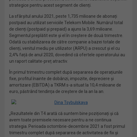
strategice pentru acest segment de clienți.
La sfârșitul anului 2021, peste 1,735 milioane de abonați
postpaid au utilizat serviciile Telekom Mobile. Numărul total
de clienți (postpaid și prepaid) a ajuns la 3,69 milioane.
Segmentul preplătit este și el în creștere de două trimestre.
Odată cu stabilizarea de către companie a bazei totale de
clienți, venitul mediu pe utilizator (ARPU) a crescut și el cu
2,4% față de anul 2020, dovedind că ofertele operatorului au
un raport calitate-preț atractiv.
În primul trimestru complet după separarea de operațiunile
fixe, profitul înainte de dobânzi, impozite, depreciere și
amortizare (EBITDA) a TKRM s-a situat la 10,4 milioane de
euro, păstrând tendința de creștere de la an la an.
„Rezultatele din T4 arată că suntem bine poziționați și că
avem toate premisele necesare pentru a ne continua
strategia. Perioada octombrie-decembrie 2021 a fost primul
trimestru complet după separarea de activitatea de fix și