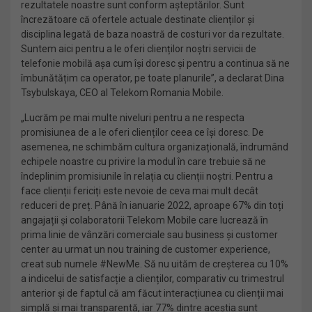
rezultatele noastre sunt conform așteptărilor. Sunt
încrezătoare că ofertele actuale destinate clienților și
disciplina legată de baza noastră de costuri vor da rezultate.
Suntem aici pentru a le oferi clienților noștri servicii de
telefonie mobilă așa cum își doresc și pentru a continua să ne
îmbunătățim ca operator, pe toate planurile”, a declarat Dina
Tsybulskaya, CEO al Telekom Romania Mobile.
„Lucrăm pe mai multe niveluri pentru a ne respecta
promisiunea de a le oferi clienților ceea ce își doresc. De
asemenea, ne schimbăm cultura organizațională, îndrumând
echipele noastre cu privire la modul în care trebuie să ne
îndeplinim promisiunile în relația cu clienții noștri. Pentru a
face clienții fericiți este nevoie de ceva mai mult decât
reduceri de preț. Până în ianuarie 2022, aproape 67% din toți
angajații și colaboratorii Telekom Mobile care lucrează în
prima linie de vânzări comerciale sau business și customer
center au urmat un nou training de customer experience,
creat sub numele #NewMe. Să nu uităm de creșterea cu 10%
a indicelui de satisfacție a clienților, comparativ cu trimestrul
anterior și de faptul că am făcut interacțiunea cu clienții mai
simplă și mai transparentă, iar 77% dintre aceștia sunt