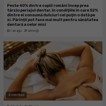
Peste 40% dintre copiii români încep prea
târziu periajul dentar, în condițiile în care 52%
dintre ei consumă dulciuri cel puțin o dată pe
zi. Părinții pot face mai mult pentru sănătatea
dentară a celor mici
1 an ago
admin@
4 min read