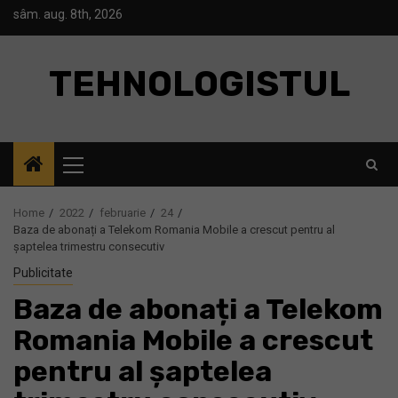
Skip
sâm. aug. 8th, 2026
to
content
TEHNOLOGISTUL
Primary
Menu
Home
2022
februarie
24
Baza de abonați a Telekom Romania Mobile a crescut pentru al
șaptelea trimestru consecutiv
Publicitate
Baza de abonați a Telekom
Romania Mobile a crescut
pentru al șaptelea