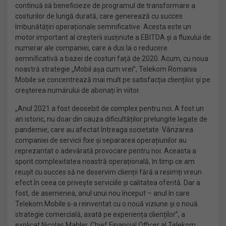
continuă să beneficieze de programul de transformare a
costurilor de lungă durată, care generează cu succes
îmbunătățiri operaționale semnificative. Acesta este un
motor important al creșterii susținute a EBITDA și a fluxului de
numerar ale companiei, care a dus la o reducere
semnificativă a bazei de costuri față de 2020. Acum, cu noua
noastră strategie „Mobil așa cum vrei”, Telekom Romania
Mobile se concentrează mai mult pe satisfacția clienților și pe
creșterea numărului de abonați în viitor.
„Anul 2021 a fost deosebit de complex pentru noi. A fost un
an istoric, nu doar din cauza dificultăților prelungite legate de
pandemie, care au afectat întreaga societate. Vânzarea
companiei de servicii fixe și separarea operațiunilor au
reprezantat o adevărată provocare pentru noi. Aceasta a
sporit complexitatea noastră operațională, în timp ce am
reușit cu succes să ne deservim clienții fără a resimți vreun
efect în ceea ce privește serviciile și calitatea oferită. Dar a
fost, de asemenea, anul unui nou început – anul în care
Telekom Mobile s-a reinventat cu o nouă viziune și o nouă
strategie comercială, axată pe experiența clienților”, a
explicat Nicolas Mahler, Chief Financial Officer al Telekom