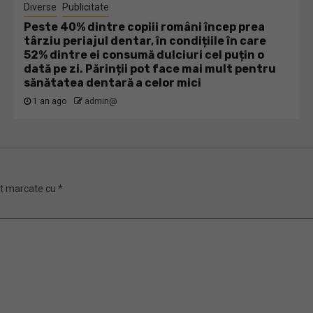
Diverse
Publicitate
Peste 40% dintre copiii români încep prea
târziu periajul dentar, în condițiile în care
52% dintre ei consumă dulciuri cel puțin o
dată pe zi. Părinții pot face mai mult pentru
sănătatea dentară a celor mici
1 an ago
admin@
nt marcate cu
*