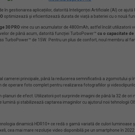
n gestionarea aplicațiilor, datorită Inteligenței Artificiale (AI) ce ajută l
RO
optimizează și eficientizează durata de viață a bateriei cu o nouă func
ge 30 PRO
vine cu un acumulator de 4800mAh, astfel încât utilizatorii v
zitivelor de până acum, datorită funcției TurboPower™
cu o capacitate de
less TurboPower™ de 15W. Pentru un plus de confort, noul membru al fam
e al camerei principale, până la reducerea semnificativă a zgomotului și 
de operare foto complet pentru realizarea fotografiilor și videoclipurilor
anuri de efect. Utilizatorii pot surprinde imagini de până la 32 de ori ma
umină și stabilizează captarea imaginilor cu ajutorul noii tehnologii OIS 
tehnologia dinamică HDR10+ ce redă o gamă variată de culori luminoase și
ixeli, cea mai mare rezoluție video disponibilă pe un smartphone în 2022 