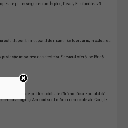
perare pe un singur ecran. În plus, Ready For facilitează
 este disponibil începând de mâine,
25 februarie
, în culoarea
 protecție împotriva accidentelor. Serviciul oferă, pe lângă
plimentare. Toate pot fi modificate fără notificare prealabilă.
stentul Google și Android sunt mărci comerciale ale Google