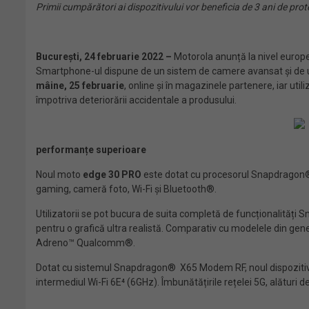
Primii cumpărători ai dispozitivului vor beneficia de 3 ani de prot
București, 24 februarie 2022 –
Motorola anunță la nivel europ
Smartphone-ul dispune de un sistem de camere avansat și de un
mâine, 25 februarie
, online și în magazinele partenere, iar util
împotriva deteriorării accidentale a produsului.
performanțe superioare
Noul moto
edge 30 PRO
este dotat cu procesorul Snapdragon®
gaming, cameră foto, Wi-Fi și Bluetooth®.
Utilizatorii se pot bucura de suita completă de funcționalităț
pentru o grafică ultra realistă. Comparativ cu modelele din gen
Adreno™ Qualcomm®.
Dotat cu sistemul Snapdragon® X65 Modem RF, noul dispozitiv
intermediul Wi-Fi 6E⁴ (6GHz). Îmbunătățirile rețelei 5G, alătur