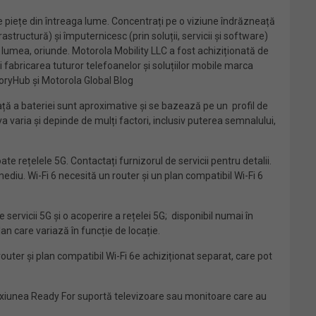
 piețe din întreaga lume. Concentrați pe o viziune îndrăzneață
structură) și împuternicesc (prin soluții, servicii și software)
ă lumea, oriunde. Motorola Mobility LLC a fost achiziționată de
i fabricarea tuturor telefoanelor și soluțiilor mobile marca
toryHub și Motorola Global Blog
ață a bateriei sunt aproximative și se bazează pe un profil de
va varia și depinde de mulți factori, inclusiv puterea semnalului,
te rețelele 5G. Contactați furnizorul de servicii pentru detalii.
u. Wi-Fi 6 necesită un router și un plan compatibil Wi-Fi 6
ervicii 5G și o acoperire a rețelei 5G; disponibil numai în
an care variază în funcție de locație.
router și plan compatibil Wi-Fi 6e achiziționat separat, care pot
nexiunea Ready For suportă televizoare sau monitoare care au