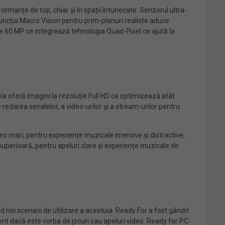
rmanțe de top, chiar și în spații întunecate. Senzorul ultra-
 funcția Macro Vision pentru prim-planuri realiste aduce
de 60 MP ce integrează tehnologia Quad-Pixel ce ajută la
la oferă imagini la rezoluție Full HD ce optimizează atât
redarea serialelor, a video-urilor și a stream-urilor pentru
 mari, pentru experiențe muzicale imersive și distractive,
uperioară, pentru apeluri clare și experiențe muzicale de
 noi scenarii de utilizare a acestuia. Ready For a fost gândit
rent dacă este vorba de jocuri sau apeluri video. Ready for PC