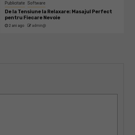
Publicitate
Software
De la Tensiune la Relaxare: Masajul Perfect
pentru Fiecare Nevoie
2 ani ago
admin@