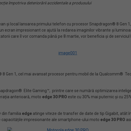
ecție împotriva deteriorării accidentale a produsului
ean și local lansarea primului telefon cu procesor Snapdragon® 8 Gen 1
 ecran impresionant ce ajută la redarea imaginilor vibrante și luminoa
izatorii care îl vor comanda până pe 8 martie, vor beneficia și de serviciul
 8 Gen 1, cel mai avansat procesor pentru mobil de la Qualcomm® Techn
i Snapdragon® Elite Gaming™, printre care se numără optimizarea intelige
erația anterioară, moto
edge 30 PRO
este cu 30% mai puternic și cu 25%
 din familia
edge
atinge viteze de transfer de date de tip Gigabit, atât în
i de capacitățile impresionante ale smartphone-ului moto
edge 30 PRO
as