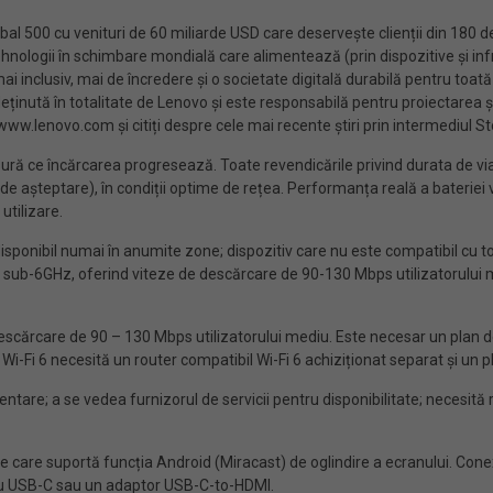
 500 cu venituri de 60 miliarde USD care deservește clienții din 180 de
hnologii în schimbare mondială care alimentează (prin dispozitive și infra
ai inclusiv, mai de încredere și o societate digitală durabilă pentru toat
eținută în totalitate de Lenovo și este responsabilă pentru proiectarea ș
www.lenovo.com și citiți despre cele mai recente știri prin intermediul S
sură ce încărcarea progresează. Toate revendicările privind durata de vi
ul de așteptare), în condiții optime de rețea. Performanța reală a bateriei 
utilizare.
disponibil numai în anumite zone; dispozitiv care nu este compatibil cu toa
b-6GHz, oferind viteze de descărcare de 90-130 Mbps utilizatorului medi
cărcare de 90 – 130 Mbps utilizatorului mediu. Este necesar un plan de s
Wi-Fi 6 necesită un router compatibil Wi-Fi 6 achiziționat separat și un pl
ntare; a se vedea furnizorul de servicii pentru disponibilitate; necesită 
e care suportă funcția Android (Miracast) de oglindire a ecranului. Co
blu USB-C sau un adaptor USB-C-to-HDMI.