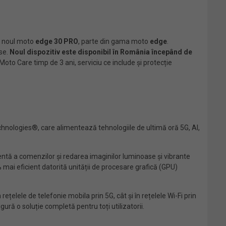
, noul moto
edge
30 PRO
, parte din gama moto
edge
.
se.
Noul dispozitiv este disponibil în România începând de
 Moto Care timp de 3 ani, serviciu ce include și protecție
ologies®, care alimentează tehnologiile de ultimă oră 5G, AI,
ntă a comenzilor și redarea imaginilor luminoase și vibrante
 mai eficient datorită unității de procesare grafică (GPU)
 rețelele de telefonie mobila prin 5G, cât și în rețelele Wi-Fi prin
igură o soluție completă pentru toți utilizatorii.