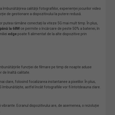
a îmbunătățirea calității fotografiilor, experienței jocurilor video
ție de gestionare a dispozitivului la putere redusă.
or putea rămâne conectați la viteze 5G mai mult timp. În plus,
 până la 68W
ce permite o încărcare de peste 50% a bateriei, în
iliei
edge
poate fi alimentat de la alte dispozitive prin
îmbunătățirile funcției de filmare pe timp de noapte aduse
 de înaltă calitate.
i clare, folosind focalizarea instantanee a pixelilor. În plus,
îmbunătățite, astfel încât fotografiile vor fi întotdeauna clare.
 vibrante. Ecranul dispozitivului are, de asemenea, o rezoluție
.