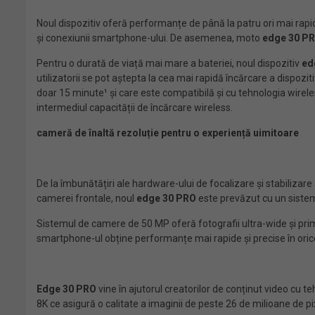
Noul dispozitiv oferă performanțe de până la patru ori mai rapide î
și conexiunii smartphone-ului. De asemenea, moto
edge 30 P
Pentru o durată de viață mai mare a bateriei, noul dispozitiv
ed
utilizatorii se pot aștepta la cea mai rapidă încărcare a dispo
doar 15 minute¹ și care este compatibilă și cu tehnologia wire
intermediul capacității de încărcare wireless.
cameră de înaltă rezoluție pentru o experiență uimitoare
De la îmbunătățiri ale hardware-ului de focalizare și stabilizar
camerei frontale, noul
edge 30 PRO
este prevăzut cu un sistem 
Sistemul de camere de 50 MP oferă fotografii ultra-wide și prim-pl
smartphone-ul obține performanțe mai rapide și precise în orice l
Edge 30 PRO
vine în ajutorul creatorilor de conținut video cu 
8K ce asigură o calitate a imaginii de peste 26 de milioane de p