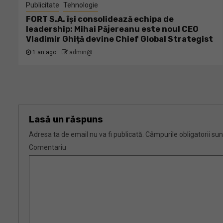
Publicitate
Tehnologie
FORT S.A. își consolidează echipa de
leadership: Mihai Păjereanu este noul CEO
Vladimir Ghiță devine Chief Global Strategist
1 an ago
admin@
Lasă un răspuns
Adresa ta de email nu va fi publicată.
Câmpurile obligatorii su
Comentariu