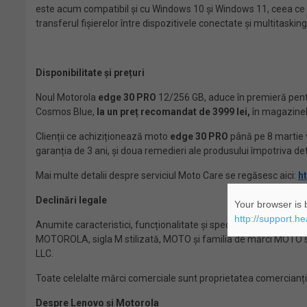
este acum compatibil și cu Windows 10 și Windows 11, ceea ce s
transferul fișierelor între dispozitivele conectate și multitasking
Disponibilitate și prețuri
Noul Motorola
edge 30
PRO
12/256 GB, aduce în premieră pen
Cosmos Blue,
la un preț recomandat de 3999 lei,
în magazinele
Clienții ce achiziționează moto
edge 30 PRO
până pe 8 martie v
garanția de 3 ani, și doua remedieri ale produsului împotriva dete
Mai multe detalii despre serviciul Moto Care se regăsesc aici:
h
Declinări legale
Your browser is b
http://support.h
Anumite caracteristici, funcționalitate și specificații ale produs
MOTOROLA, sigla M stilizată, MOTO și familia de mărci MOTO su
LLC.
Toate celelalte mărci comerciale sunt proprietatea comercianțil
Despre Lenovo și Motorola