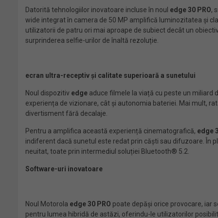
Datorită tehnologiilor inovatoare incluse în noul
edge 30 PRO
, 
wide integrat în camera de 50 MP amplifică luminozitatea și clar
utilizatorii de patru ori mai aproape de subiect decât un obiec
surprinderea selfie-urilor de înaltă rezoluție.
ecran ultra-receptiv și calitate superioară a sunetului
Noul dispozitiv
edge
aduce filmele la viață cu peste un miliard d
experiența de vizionare, cât și autonomia bateriei. Mai mult, rat
divertisment fără decalaje.
Pentru a amplifica această experiență cinematografică,
edge 
indiferent dacă sunetul este redat prin căști sau difuzoare. În
neuitat, toate prin intermediul soluției Bluetooth® 5.2.
Software-uri inovatoare
Noul Motorola
edge 30 PRO
poate depăși orice provocare, iar s
pentru lumea hibridă de astăzi, oferindu-le utilizatorilor posib