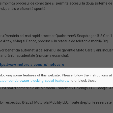
implifică procesul de conectare și permite accesul la două sisteme de o
-ul, pentru o eficiență sporită.
tru România cel mai rapid procesor Qualcomm® Snapdragon® 8 Gen 1 și
 Altex, eMag si Flanco, precum și în rețeaua de telefonie mobilă Digi.
or beneficia automat și de serviciul de garanție Moto Care 3 ani, inclusiv
riorărilor accidentale (inclusiv a ecranului).
ttps://www.motorola.com/ro/motocare
locking some features of this website. Please follow the instructions at
eateor.com/browser-blocking-social-features/
to unblock these.
ului pot depinde de rețea și sunt supuse unor termeni, condiții și taxe su
nt mărci comerciale ale Motorola Trademark Holdings, LLC. Google, Asi
or respectivi. © 2021 Motorola Mobility LLC. Toate drepturile rezervate.