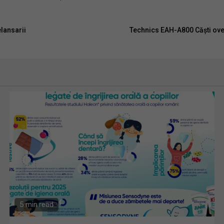
lansarii
Technics EAH-A800 Căști ove
5 min read