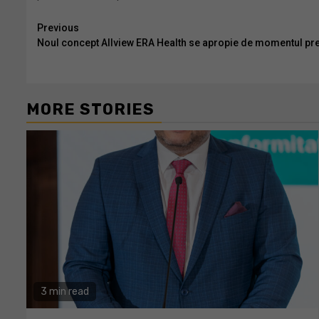
Continue
Previous
Noul concept Allview ERA Health se apropie de momentul pre
Reading
MORE STORIES
3 min read