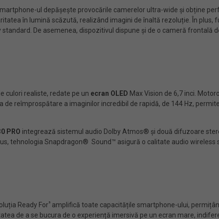
smartphone-ul depășește provocările camerelor ultra-wide și obține perfo
itatea în lumină scăzută, realizând imagini de înaltă rezoluție. În plus,
tiv standard. De asemenea, dispozitivul dispune și de o cameră frontală 
e culori realiste, redate pe un
ecran OLED
Max Vision de 6,7 inci. Motoro
a de reîmprospătare a imaginilor incredibil de rapidă, de 144 Hz, permite 
30 PRO
integrează sistemul audio Dolby Atmos® și două difuzoare stereo
 plus, tehnologia Snapdragon® Sound™ asigură o calitate audio wireless s
⁵
oluția Ready For
amplifică toate capacitățile smartphone-ului, permițând
ilitatea de a se bucura de o experiență imersivă pe un ecran mare, indife