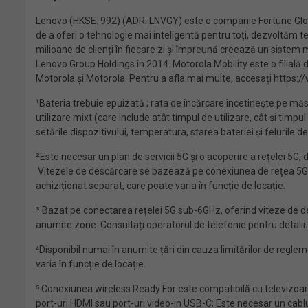
Lenovo (HKSE: 992) (ADR: LNVGY) este o companie Fortune Global
de a oferi o tehnologie mai inteligentă pentru toți, dezvoltăm te
milioane de clienți în fiecare zi și împreună creează un sistem m
Lenovo Group Holdings în 2014. Motorola Mobility este o filială d
Motorola și Motorola. Pentru a afla mai multe, accesați https://
¹Bateria trebuie epuizată ; rata de încărcare încetinește pe mă
utilizare mixt (care include atât timpul de utilizare, cât și timp
setările dispozitivului, temperatura, starea bateriei și felurile de 
²Este necesar un plan de servicii 5G și o acoperire a rețelei 5G; 
Vitezele de descărcare se bazează pe conexiunea de rețea 5G su
achiziționat separat, care poate varia în funcție de locație.
³ Bazat pe conectarea rețelei 5G sub-6GHz, oferind viteze de des
anumite zone. Consultați operatorul de telefonie pentru detalii. 
⁴Disponibil numai în anumite țări din cauza limitărilor de regleme
varia în funcție de locație.
⁵ Conexiunea wireless Ready For este compatibilă cu televizoar
port-uri HDMI sau port-uri video-in USB-C; Este necesar un ca