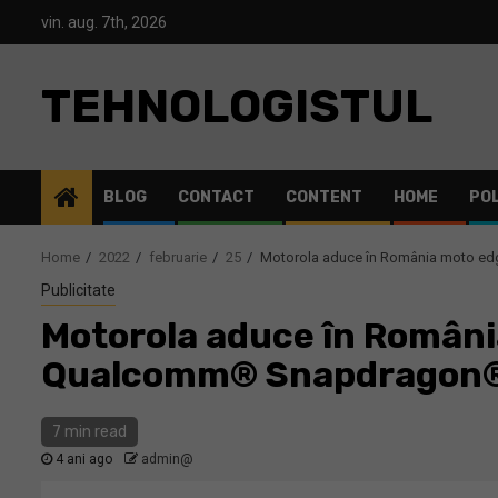
Skip
vin. aug. 7th, 2026
to
content
TEHNOLOGISTUL
BLOG
CONTACT
CONTENT
HOME
POL
Home
2022
februarie
25
Motorola aduce în România moto ed
Publicitate
Motorola aduce în Români
Qualcomm® Snapdragon®
7 min read
4 ani ago
admin@