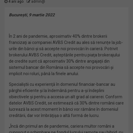
4 ani ago
admin@
Bucureşti, 9 martie 2022
În 2 ani de pandemie, aproximativ 40% dintre brokerii
francizaţi ai companiei AVBS Credit au ales să renunțe la job-
urile din bănci şi să accepte noi provocări în carieră. Potrivit
brokerului AVBS Credit, aşteptările pentru piaţa brokerajului
de credite sunt că aproximativ 30% dintre angajaţii din
sistemul bancar din România să accepte noi provocări şi
implicit noi roluri, până la finele anului.
Specialiştii cu experienţă în domeniul financiar-bancar au
pârghii eficiente şi la îndemână pentru a-şi îndeplini
obiectivele şi pentru a accesa un alt grad al carierei. Conform
datelor AVBS Credit, se estimează că 30% dintre românii care
lucrează la acest moment în bănci vor rămâne în domeniul
creditării,
dar vor îmbrăţişa o altă formă de lucru.
„Încă din primul an de pandemie, cariera multor români a
cunoscut o schimbare pe fondul lucrului remote sau hibrid, cu