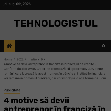
Skip
joi. aug. 6th, 2026
to
content
TEHNOLOGISTUL
Primary
Menu
Home
2022
martie
9
4 motive să devii antreprenor în franciză în brokerajul de credite -
Conform datelor AVBS Credit, se estimează că aproximativ 30% dintre
românii care lucrează la acest moment în băncile şi instituţiile financiare
vor rămâne în domeniul creditării, dar vor îmbrăţişa o altă formă de lucru
–
Publicitate
4 motive să devii
antreprenor în franciză în