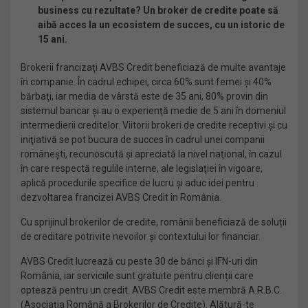
business cu rezultate? Un broker de credite poate să
aibă acces la un ecosistem de succes, cu un istoric de
15 ani.
Brokerii francizaţi AVBS Credit beneficiază de multe avantaje
în companie. În cadrul echipei, circa 60% sunt femei şi 40%
bărbaţi, iar media de vârstă este de 35 ani, 80% provin din
sistemul bancar şi au o experienţă medie de 5 ani în domeniul
intermedierii creditelor. Viitorii brokeri de credite receptivi şi cu
iniţiativă se pot bucura de succes în cadrul unei companii
româneşti, recunoscută şi apreciată la nivel naţional, în cazul
în care respectă regulile interne, ale legislaţiei în vigoare,
aplică procedurile specifice de lucru şi aduc idei pentru
dezvoltarea francizei AVBS Credit în România.
Cu sprijinul brokerilor de credite, românii beneficiază de soluții
de creditare potrivite nevoilor și contextului lor financiar.
AVBS Credit lucrează cu peste 30 de bănci și IFN-uri din
România, iar serviciile sunt gratuite pentru clienții care
optează pentru un credit. AVBS Credit este membră A.R.B.C.
(Asociația Română a Brokerilor de Credite). Alătură-te