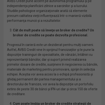
AVBS Credit pune accent pe autonomia programului şi pe
independenţa planificării zilnice a sarcinilor şi a lucrului.
Studiile psihologice organizaţionale arată că elemente
precum calitatea vieţii influenţează într-o manieră vizibilă
performanţa muncii şi a rezultatelor.
Cât de mult poate să înveţe un broker de credite? Un
broker de credite se poate dezvolta profesional.
Progresul în carieră este un deziderat pentru mulţi oameni.
Astfel, AVBS Credit vine în sprijinul francizaţilor şi le pune la
dispoziţie traininguri de specialitate, de vânzări, întâlniri cu
reprezentanţii băncilor, dar şi suport privind realizarea
primelor dosare de credite, susţinere în negocierea cu băncile,
materiale de marketing pentru promovare, sprijin în selecţia
echipei. Aceştia vor avea acces la o echipă profesionistă şi
ghidaj permanent din partea managementului şi a
directorului de francize, vor avea la dispoziţie un portofoliu
extins de peste 30 de bănci şi IFN-uri dar şi circa 150 de oferte
de creditare.
Cum poate învăţa un broker de credite strategii de