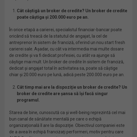
Cât câştigă un broker de credite? Un broker de credite
poate câştiga şi 200.000 euro pe an.
În orice etapă a carierei, specialistul financiar-bancar poate
oricând să treacă de la statutul de angajat, la cel de
antreprenor în sistem de franciză, oferind un nou start fresh
carierei sale. Aşadar, cu cât va intermedia mai multe dosare
de credite şi va fi dedicat profesiei, cu atât va ajunge să
câştige mai mult. Un broker de credite în sistem de franciză,
dedicat și angajat total în activitatea sa, poate să câștige
chiar și 20.000 euro pe lună, adică peste 200.000 euro pe an.
Cât timp mai are la dispoziţie un broker de credite? Un
broker de credite are şansa să îşi facă singur
programul.
Starea de bine, cunoscută ca şi well-being reprezintă cel mai
bun canal de sănătate mentală pe care o echipă
organizaţională îl are la dispoziţie. Obiectivul companiei este
de a avea în echipă francizaţi performeri, motiv pentru care