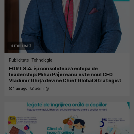
3 min read
Publicitate
Tehnologie
FORT S.A. își consolidează echipa de
leadership: Mihai Păjereanu este noul CEO
Vladimir Ghiță devine Chief Global Strategist
1 an ago
admin@