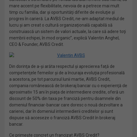
mare accent pe flexibilitate, nevoia de a petrece mai mult
timp cu familia, dar şi oportunităţi diferite de evoluţie şi
progres în carieră. La AVBS Credit, ne-am adaptat mediul de
lucru şi am creat o cultură organizaţională capabilă să
construiască un sistem de valori actuale, la care să adere toţi
membrii echipei, în mod organic”, explică Valentin Anghel,
CEO & Founder, AVBS Credit.
Din dorinţa de a-şi arăta respectul şi aprecierea faţă de
competenţele femeilor şi de a încuraja evoluţia profesională
a acestora, pe tot parcursul lunii martie, AVBS Credit,
compania românească de brokeraj bancar cu o experienţă de
aproximativ 15 ani în piaţa de intermediere credite, oferă un
discount de 50% din taxa pe franciză pentru doamnele din
domeniul financiar-bancar care doresc o nouă dezvoltare a
carierei, dar în domeniul intermedierii creditelor şi sunt
dispuse să acceseze o franciză AVBS Credit în brokeraj
bancar.
Ce primeşte concret un francizat AVBS Credit?