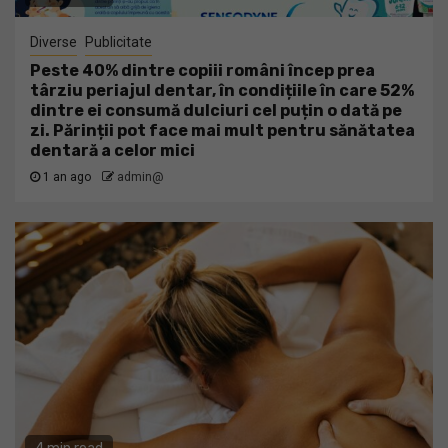
Diverse
Publicitate
Peste 40% dintre copiii români încep prea
târziu periajul dentar, în condițiile în care 52%
dintre ei consumă dulciuri cel puțin o dată pe
zi. Părinții pot face mai mult pentru sănătatea
dentară a celor mici
1 an ago
admin@