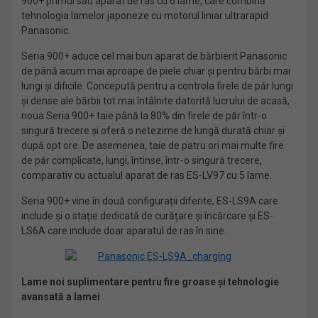
900+ primul său aparat de ras cu 6 lame, care combină
tehnologia lamelor japoneze cu motorul liniar ultrarapid
Panasonic.
Seria 900+ aduce cel mai bun aparat de bărbierit Panasonic
de până acum mai aproape de piele chiar și pentru bărbi mai
lungi și dificile. Concepută pentru a controla firele de păr lungi
și dense ale bărbii tot mai întâlnite datorită lucrului de acasă,
noua Seria 900+ taie până la 80% din firele de păr într-o
singură trecere și oferă o netezime de lungă durată chiar și
după opt ore. De asemenea, taie de patru ori mai multe fire
de păr complicate, lungi, întinse, într-o singură trecere,
comparativ cu actualul aparat de ras ES-LV97 cu 5 lame.
Seria 900+ vine în două configurații diferite, ES-LS9A care
include și o stație dedicată de curățare și încărcare și ES-
LS6A care include doar aparatul de ras în sine.
Lame noi suplimentare pentru fire groase și tehnologie
avansată a lamei