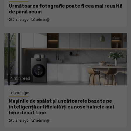
Următoarea fotografie poate fi cea mai reușită
de până acum
5 zile ago
admin@
4 min read
Tehnologie
Mașinile de spălat și uscătoarele bazate pe
inteligență artificială îți cunosc hainele mai
bine decât tine
5 zile ago
admin@