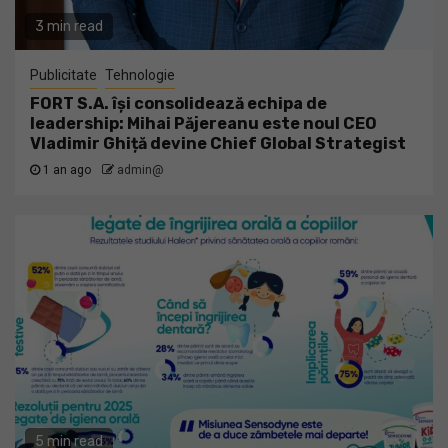
3 min read
Publicitate
Tehnologie
FORT S.A. își consolidează echipa de
leadership: Mihai Păjereanu este noul CEO
Vladimir Ghiță devine Chief Global Strategist
1 an ago
admin@
5 min read