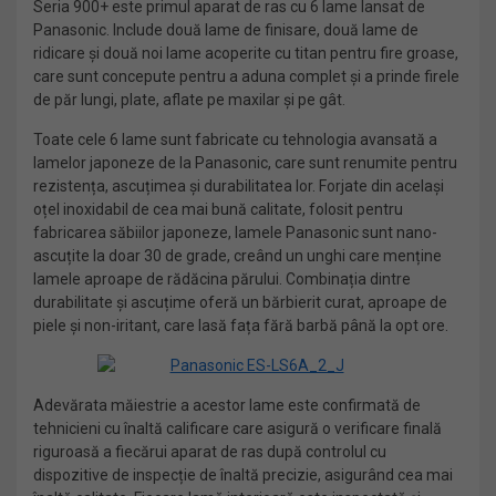
Seria 900+ este primul aparat de ras cu 6 lame lansat de
Panasonic. Include două lame de finisare, două lame de
ridicare și două noi lame acoperite cu titan pentru fire groase,
care sunt concepute pentru a aduna complet și a prinde firele
de păr lungi, plate, aflate pe maxilar și pe gât.
Toate cele 6 lame sunt fabricate cu tehnologia avansată a
lamelor japoneze de la Panasonic, care sunt renumite pentru
rezistența, ascuțimea și durabilitatea lor. Forjate din același
oțel inoxidabil de cea mai bună calitate, folosit pentru
fabricarea săbiilor japoneze, lamele Panasonic sunt nano-
ascuțite la doar 30 de grade, creând un unghi care menține
lamele aproape de rădăcina părului. Combinația dintre
durabilitate și ascuțime oferă un bărbierit curat, aproape de
piele și non-iritant, care lasă fața fără barbă până la opt ore.
Adevărata măiestrie a acestor lame este confirmată de
tehnicieni cu înaltă calificare care asigură o verificare finală
riguroasă a fiecărui aparat de ras după controlul cu
dispozitive de inspecție de înaltă precizie, asigurând cea mai