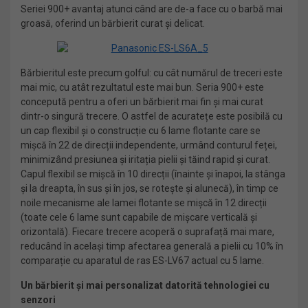
Seriei 900+ avantaj atunci când are de-a face cu o barbă mai
groasă, oferind un bărbierit curat și delicat.
Bărbieritul este precum golful: cu cât numărul de treceri este
mai mic, cu atât rezultatul este mai bun. Seria 900+ este
concepută pentru a oferi un bărbierit mai fin și mai curat
dintr-o singură trecere. O astfel de acuratețe este posibilă cu
un cap flexibil și o construcție cu 6 lame flotante care se
mișcă în 22 de direcții independente, urmând conturul feței,
minimizând presiunea și iritația pielii și tăind rapid și curat.
Capul flexibil se mișcă în 10 direcții (înainte și înapoi, la stânga
și la dreapta, în sus și în jos, se rotește și alunecă), în timp ce
noile mecanisme ale lamei flotante se mișcă în 12 direcții
(toate cele 6 lame sunt capabile de mișcare verticală și
orizontală). Fiecare trecere acoperă o suprafață mai mare,
reducând în același timp afectarea generală a pielii cu 10% în
comparație cu aparatul de ras ES-LV67 actual cu 5 lame.
Un bărbierit și mai personalizat datorită tehnologiei cu
senzori