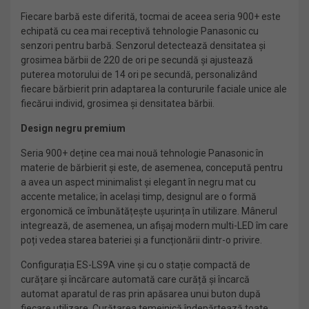
Fiecare barbă este diferită, tocmai de aceea seria 900+ este
echipată cu cea mai receptivă tehnologie Panasonic cu
senzori pentru barbă. Senzorul detectează densitatea și
grosimea bărbii de 220 de ori pe secundă și ajustează
puterea motorului de 14 ori pe secundă, personalizând
fiecare bărbierit prin adaptarea la contururile faciale unice ale
fiecărui individ, grosimea și densitatea bărbii.
Design negru premium
Seria 900+ deține cea mai nouă tehnologie Panasonic în
materie de bărbierit și este, de asemenea, concepută pentru
a avea un aspect minimalist și elegant în negru mat cu
accente metalice; în același timp, designul are o formă
ergonomică ce îmbunătățește ușurința în utilizare. Mânerul
integrează, de asemenea, un afișaj modern multi-LED îm care
poți vedea starea bateriei și a funcționării dintr-o privire.
Configurația ES-LS9A vine și cu o stație compactă de
curățare și încărcare automată care curăță și încarcă
automat aparatul de ras prin apăsarea unui buton după
fiecare utilizare. Curățarea temeinică îndepărtează toate