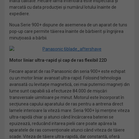
înaltă calitate. Fiecare lamă interioară este inspectată și
marcată cu data producției și numărul lotului înainte de
expediere.
Noua Serie 900+ dispune de asemenea de un aparat de tuns
pop-up care permite tăierea înainte de bărbierit și îngrijirea
minuțioasă a bărbii.
Motor liniar ultra-rapid și cap de ras flexibil 22D
Fiecare aparat de ras Panasonic din seria 900+ este echipat
cu un motor liniar avansat ultra-rapid. Folosind tehnologia
avansată cu levitație magnetică, cei mai puternici magneți din
lume sunt capabili să efectueze 84.000 de mișcări
transversale uimitoare pe minut. Motorul este încorporat în
secțiunea capului aparatului de ras pentru a antrena direct
lamele interioare la viteză mare. Seria 900+ își menține viteza
ultra-rapidă chiar și atunci când încărcarea bateriei se
epuizează, reducând iritarea pielii care poate apărea la
aparatele de ras convenționale atunci când viteza de tăiere
scade. Viteza de tăiere ultra-rapidă, dar constantă, oferă