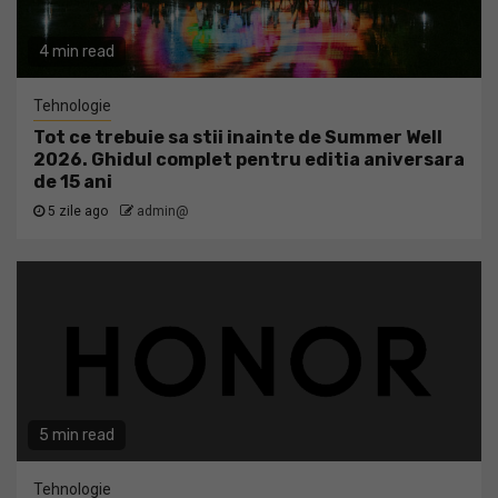
4 min read
Tehnologie
Tot ce trebuie sa stii inainte de Summer Well
2026. Ghidul complet pentru editia aniversara
de 15 ani
5 zile ago
admin@
5 min read
Tehnologie