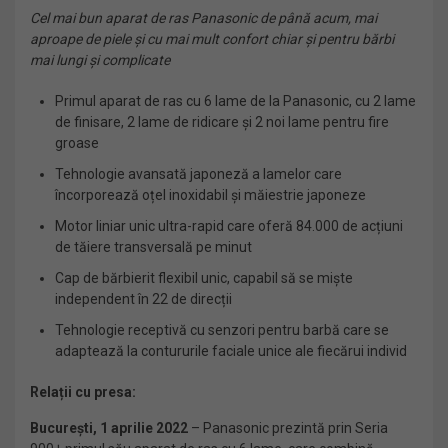
Cel mai bun aparat de ras Panasonic de până acum, mai
aproape de piele și cu mai mult confort chiar și pentru bărbi
mai lungi și complicate
Primul aparat de ras cu 6 lame de la Panasonic, cu 2 lame
de finisare, 2 lame de ridicare și 2 noi lame pentru fire
groase
Tehnologie avansată japoneză a lamelor care
încorporează oțel inoxidabil și măiestrie japoneze
Motor liniar unic ultra-rapid care oferă 84.000 de acțiuni
de tăiere transversală pe minut
Cap de bărbierit flexibil unic, capabil să se miște
independent în 22 de direcții
Tehnologie receptivă cu senzori pentru barbă care se
adaptează la contururile faciale unice ale fiecărui individ
Relații cu presa:
București, 1 aprilie 2022
– Panasonic prezintă prin Seria