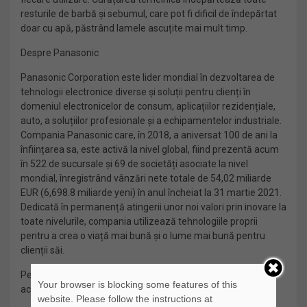
resturile de barbă și sebumul, care pot fi dificil de îndepărtat
doar cu apă, păstrând lamele ascuțite mai mult timp.
Despre Panasonic
Panasonic Corporation este lider mondial în dezvoltarea de
tehnologii electronice diverse și soluții pentru clienți în
domeniul electronicelor de consum, aplicațiilor rezidențiale,
auto, a soluțiilor profesionale și a echipamentelor industriale.
Compania Panasonic care, în 2018, a aniversat 100 de ani la
înființarea sa, este activă la nivel global, fiind prezentă acum
în 522 de sucursale și 69 de societăți asociate la nivel
mondial, înregistrând vânzări nete totale de 54,02 miliarde
EUR (6,698.8 miliarde yeni) în anul încheiat la 31 martie 2021.
Dedicată în permanență atingerii unor noi valori prin inovare la
toate nivelurile, compania utilizează tehnologiile proprii
pentru a crea o viață mai bună și o lume mai bună pentru
clienții săi.
Pentru a afla mai multe despre Panasonic,
Your browser is blocking some features of this
accesați:
http://www.panasonic.com/ro
website. Please follow the instructions at