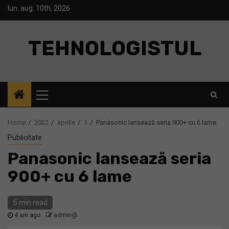
Skip
lun. aug. 10th, 2026
to
content
TEHNOLOGISTUL
Primary
Menu
Home
2022
aprilie
1
Panasonic lansează seria 900+ cu 6 lame
Publicitate
Panasonic lansează seria
900+ cu 6 lame
5 min read
4 ani ago
admin@