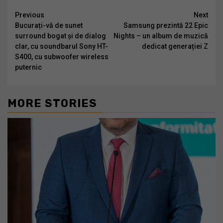
Continue
Previous
Next
Bucurați-vă de sunet
Samsung prezintă 22 Epic
Reading
surround bogat și de dialog
Nights – un album de muzică
clar, cu soundbarul Sony HT-
dedicat generației Z
S400, cu subwoofer wireless
puternic
MORE STORIES