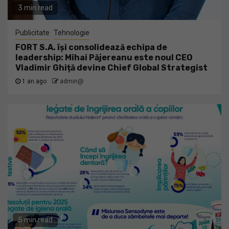
3 min read
Publicitate
Tehnologie
FORT S.A. își consolidează echipa de
leadership: Mihai Păjereanu este noul CEO
Vladimir Ghiță devine Chief Global Strategist
1 an ago
admin@
5 min read