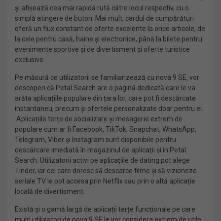
și afișează cea mai rapidă rută către locul respectiv, cu o
simplă atingere de buton. Mai mult, cardul de cumpărături
oferă un flux constant de oferte excelente la orice articole, de
la cele pentru casă, haine și electronice, până la bilete pentru
evenimente sportive și de divertisment și oferte turistice
exclusive.
Pe măsură ce utilizatorii se familiarizează cu nova 9 SE, vor
descoperi că Petal Search are o pagină dedicată care le va
arăta aplicațiile populare din țara lor, care pot fi descărcate
instantaneu, precum și ofertele personalizate doar pentru ei.
Aplicațiile terțe de socializare și mesagerie extrem de
populare cum ar fi Facebook, TikTok, Snapchat, WhatsApp,
Telegram, Viber și Instagram sunt disponibile pentru
descărcare imediată în magazinul de aplicații și în Petal
Search. Utilizatorii activi pe aplicațiile de dating pot alege
Tinder, iar cei care doresc să descarce filme și să vizioneze
seriale TV le pot accesa prin Netflix sau prin o altă aplicație
locală de divertisment.
Există și o gamă largă de aplicații terțe funcționale pe care
mulți utilizatori de nova 9 SE le vor considera extrem de utile.