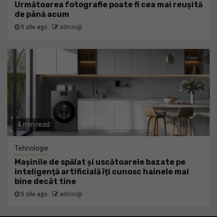
Următoarea fotografie poate fi cea mai reușită
de până acum
5 zile ago
admin@
4 min read
Tehnologie
Mașinile de spălat și uscătoarele bazate pe
inteligență artificială îți cunosc hainele mai
bine decât tine
5 zile ago
admin@