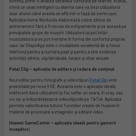
somnul, printr-o analiză detaliată furnizată pe telefon. În plus,
oferă un ceas inteligent cu alarmă care va trezi utilizatorul
doar atunci când acesta se află într-o fază de somn ușor.
Aplicația Home Workouts elaborează rutine zilnice de
antrenament fără a fi nevoie de echipamente și se axează pe
principalele grupe de mușchi. Utilizatorii își pot întări
musculatura și se pot menține în formă din confortul propriei
case. Iar StepsApp este o modalitate excelentă de a folosi
telefonul pentru a număra pașii și pentru a ține evidența
activității zilnice, săptămânale, lunare și chiar anuale.
Petal Clip – aplicația de editare și redare de conținut
Noul editor pentru fotografii și videoclipuri
Petal Clip
este
preinstalat pe nova 9 SE. Aceasta este o aplicație ideală,
indiferent dacă utilizatorii își fac selfie-uri seara, în oraș, sau
vor să-și îmbunătățească videoclipurile pe TikTok. Aplicația
permite valorificarea tuturor funcțiilor create de Huawei în
materie de procesare a imaginilor și editare video.
Huawei GameCenter – aplicația ideală pentru gamerii
începători