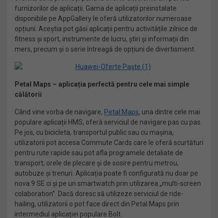
furnizorilor de aplicații. Gama de aplicații preinstalate
disponibile pe AppGallery le oferă utilizatorilor numeroase
opțiuni. Aceștia pot găsi aplicații pentru activitățile zilnice de
fitness și sport, instrumente de lucru, știri și informații din
mers, precum și o serie întreagă de opțiuni de divertisment.
Petal Maps – aplicația perfectă pentru cele mai simple
călătorii
Când vine vorba de navigare,
Petal Maps
, una dintre cele mai
populare aplicații HMS, oferă serviciul de navigare pas cu pas.
Pe jos, cu bicicleta, transportul public sau cu mașina,
utilizatorii pot accesa Commute Cards care le oferă scurtături
pentru rute rapide sau pot afla programele detaliate de
transport, orele de plecare și de sosire pentru metrou,
autobuze și trenuri. Aplicația poate fi configurată nu doar pe
nova 9 SE ci și pe un smartwatch prin utilizarea „multi-screen
colaboration”. Dacă doresc să utilizeze serviciul de ride-
hailing, utilizatorii o pot face direct din Petal Maps prin
intermediul aplicației populare Bolt.