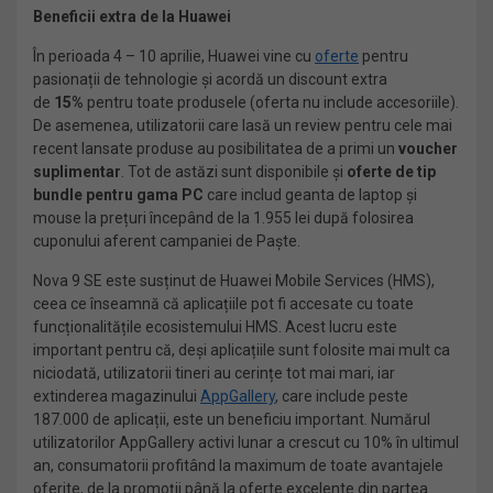
Beneficii extra de la Huawei
În perioada 4 – 10 aprilie, Huawei vine cu
oferte
pentru
pasionații de tehnologie și acordă un discount extra
de
15%
pentru toate produsele (oferta nu include accesoriile).
De asemenea, utilizatorii care lasă un review pentru cele mai
recent lansate produse au posibilitatea de a primi un
voucher
suplimentar
. Tot de astăzi sunt disponibile și
oferte de tip
bundle pentru gama PC
care includ geanta de laptop și
mouse la prețuri începând de la 1.955 lei după folosirea
cuponului aferent campaniei de Paște.
Nova 9 SE este susținut de Huawei Mobile Services (HMS),
ceea ce înseamnă că aplicațiile pot fi accesate cu toate
funcționalitățile ecosistemului HMS. Acest lucru este
important pentru că, deși aplicațiile sunt folosite mai mult ca
niciodată, utilizatorii tineri au cerințe tot mai mari, iar
extinderea magazinului
AppGallery
,
care include peste
187.000 de aplicații, este un beneficiu important. Numărul
utilizatorilor AppGallery activi lunar a crescut cu 10% în ultimul
an, consumatorii profitând la maximum de toate avantajele
oferite, de la promoții până la oferte excelente din partea