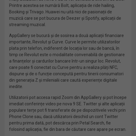
Printre acestea se numără Bolt, aplicația de ride hailing,
Booking și Trivago. Huawei nu uită nici de pasionații de
muzică care se pot bucura de Deezer și Spotify, aplicații de
streaming muzical.
AppGallery se bucură și de sosirea a două aplicații financiare
importante, Revolut și Curve. Curve le permite utilizatorilor
plata prin telefon, indiferent de locația lor sau de bancă, în
timp ce Revolut este o modalitate convenabilă de gestionare
a finanțelor și cardurilor bancare într-un singur loc. Revolut,
care poate fi conectat cu Curve pentru a realiza plăți NFC,
dispune și de o funcție concepută pentru tinerii consumatori
din generația Z și milenialii care caută experiențe digitale
inedite.
Utilizatorii pot accesa rapid Zoom din AppGallery și pot începe
imediat conferințe video pe nova 9 SE. Twitter și alte aplicații
populare terțe pot fi transferate de pe dispozitivele vechi prin
Phone Clone sau, dacă utilizatorii deschid un cont Twitter
pentru prima dată, pot descărca prin Petal Search, fie
folosind aplicația, fie din bara de căutare care apare pe ecran.