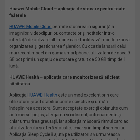
Huawei Mobile Cloud – aplicația de stocare pentru toate
fișierele
HUAWEI Mobile Cloud
permite stocarea în siguranță a
imaginilor, videoclipurilor, contactelor și notițelor într-o
interfață de utilizare all-in-one care facilitează monitorizarea,
organizarea și gestionarea fișierelor. Cu ocazia lansării celui
mai recent model din gama smartphone, utilizatorii de nova 9
SE pot primi un spațiu de stocare gratuit de 50 GB timp de 1
lună.
HUAWE Health – aplicația care monitorizează eficient
sănătatea
Aplicația
HUAWEI Health
este un mod excelent prin care
utilizatorii își pot stabili anumite obiective și urmări
îndeplinirea acestora. Sunt acceptate exerciții obișnuite cum
ar fi mersul pe jos, alergarea și ciclismul, antrenamente și
chiar urmărirea greutății, iar aplicația măsoară ritmul cardiac
al utilizatorului și oferă statistici, chiar și în timpul somnului.
Aplicația Sleep Cycle îi ajută pe utilizatori să urmărească