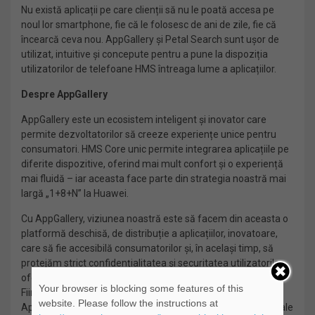
Nu există aplicații pe care clienții să nu le poată accesa pe
noul lor smartphone, fie că le folosesc de ani de zile, fie că
încearcă ceva nou. AppGallery și Petal Search sunt ușor de
utilizat, intuitive și concepute pentru a pune la dispoziția
utilizatorilor de telefoane HMS întreaga lume a aplicațiilor.
Despre AppGallery
AppGallery este un ecosistem inteligent și inovator care
permite dezvoltatorilor să creeze experiențe unice pentru
consumatori. HMS Core unic permite integrarea aplicațiile pe
diferite dispozitive, oferind mai mult confort și o experiență
mai fluidă – iar aceasta face parte din strategia noastră mai
largă „1+8+N” la Huawei.
Cu AppGallery, viziunea noastră este să facem din aceasta o
platformă deschisă, de distribuție a aplicațiilor, inovatoare,
care să fie accesibilă consumatorilor și, în același timp, să
protejăm strict confidențialitatea și securitatea utilizatorilor,
oferindu-le în același timp o experiență unică și inteligentă.
Your browser is blocking some features of this
Fiind una dintre primele trei piețe de aplicații la nivel global,
website. Please follow the instructions at
AppGallery oferă o mare varietate de aplicații globale și locale