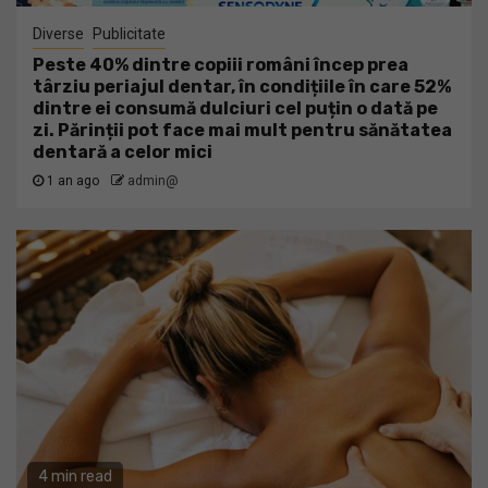
Diverse
Publicitate
Peste 40% dintre copiii români încep prea
târziu periajul dentar, în condițiile în care 52%
dintre ei consumă dulciuri cel puțin o dată pe
zi. Părinții pot face mai mult pentru sănătatea
dentară a celor mici
1 an ago
admin@
4 min read