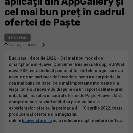
aplicații din AppGallery și
cel mai bun preț în cadrul
ofertei de Paște
8 min read
4 ani ago
admin@
București, 4 aprilie 2022 – Cel mai nou model de
smartphone al Huawei Consumer Business Group, HUAWEI
nova 9 SE, este dedicat pasionaților de tehnologie care au
nevoie de un partener de încredere pentru a surprinde, la
cea mai bună calitate, cele mai importante momente din
viața lor. Noul nova 9 SE dispune de un raport calitate-preț
imbatabil, mai ales în cadrul ofertei de Paște Huawei, fără
compromisuri privind calitatea produsului și a
experiențelor oferite. În perioada 4 – 10 aprilie 2022, toate
produsele și ofertele din magazinul
online
huaweistore.ro
au o reducere suplimentară de 15%.