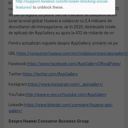
http://support.heateor.com/browser-blocking-social-
în 18 categorii, inclusiv navigație și transport, știri, social
features/
to unblock these.
media și multe altele. AppGallery este disponibilă în peste 170
de țări și regiuni, cu peste 580 de milioane de utilizatori activi
lunar la nivel global. Huawei a colaborat cu 5,4 milioane de
dezvoltatori din întreaga lume, iar în 2020, distribuțiile totale
de aplicații din AppGallery au ajuns la 432 de miliarde de ori.
Pentru actualizări regulate despre AppGallery, urmăriți-ne pe:
URL:
https://consumer.huawei.com/en/mobileservices/appgallery/
Facebook:
https://www.facebook.com/AppGalleryOfficialPage/
Twitter:
https://twitter.com/AppGallery
Instagram:
https://www.instagram.com/_appgallery/
YouTube:
http://www.e-sex.ro
Youtube.com/AppGalery
LinkedIn:
https://www.linkedin.com/company/huawei-app-
gallery/
Despre Huawei Consumer Business Group