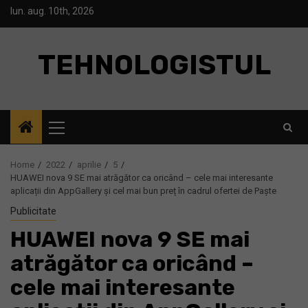
Skip
lun. aug. 10th, 2026
to
content
TEHNOLOGISTUL
Primary
Menu
Home
2022
aprilie
5
HUAWEI nova 9 SE mai atrăgător ca oricând – cele mai interesante
aplicații din AppGallery și cel mai bun preț în cadrul ofertei de Paște
Publicitate
HUAWEI nova 9 SE mai
atrăgător ca oricând –
cele mai interesante