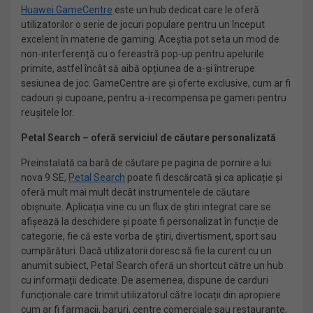
Huawei G
ameCentre
este un hub dedicat care le oferă
utilizatorilor o serie de jocuri populare pentru un început
excelent în materie de gaming. Aceștia pot seta un mod de
non-interferență cu o fereastră pop-up pentru apelurile
primite, astfel încât să aibă opțiunea de a-și întrerupe
sesiunea de joc. GameCentre are și oferte exclusive, cum ar fi
cadouri și cupoane, pentru a-i recompensa pe gameri pentru
reușitele lor.
Petal Search – oferă serviciul de căutare personalizată
Preinstalată ca bară de căutare pe pagina de pornire a lui
nova 9 SE,
Petal Search
poate fi descărcată și ca aplicație și
oferă mult mai mult decât instrumentele de căutare
obișnuite. Aplicația vine cu un flux de știri integrat care se
afișează la deschidere și poate fi personalizat în funcție de
categorie, fie că este vorba de știri, divertisment, sport sau
cumpărături. Dacă utilizatorii doresc să fie la curent cu un
anumit subiect, Petal Search oferă un shortcut către un hub
cu informații dedicate. De asemenea, dispune de carduri
funcționale care trimit utilizatorul către locații din apropiere
cum ar fi farmacii, baruri, centre comerciale sau restaurante,