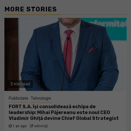
MORE STORIES
3 min read
Publicitate
Tehnologie
FORT S.A. își consolidează echipa de
leadership: Mihai Păjereanu este noul CEO
Vladimir Ghiță devine Chief Global Strategist
1 an ago
admin@