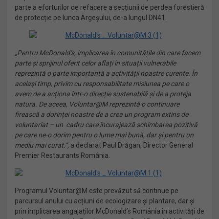
parte a eforturilor de refacere a secțiunii de perdea forestieră
de protecție pe lunca Argeșului, de-a lungul DN41.
„Pentru McDonald
’s,
implicarea în comunitățile din care facem
parte și sprijinul oferit celor aflați în situații vulnerabile
reprezintă o parte importantă a activității noastre curente. În
același timp, privim cu responsabilitate misiunea pe care o
avem de a acționa într-o direcție sustenabilă și de a proteja
natura. De aceea, Voluntar@M reprezintă o continuare
firească a dorinței noastre de a crea un program extins de
voluntariat – un cadru care încurajează schimbarea pozitivă
pe care ne-o dorim pentru o lume mai bună, dar și pentru un
mediu mai curat.”,
a declarat Paul Drăgan, Director General
Premier Restaurants România.
Programul Voluntar@M este prevăzut să continue pe
parcursul anului cu acțiuni de ecologizare și plantare, dar și
prin implicarea angajaților McDonald’s România în activități de