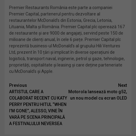
Premier Restaurants România este parte a companiei
Premier Capital, partenerul pentru dezvoltare al
restaurantelor McDonald’s din Estonia, Grecia, Letonia,
Lituania, Malta și România. Premier Capital plc operează 167
de restaurante și are 9000 de angajați, servind peste 150 de
milioane de clienți anual, în cele 6 piețe. Premier Capital plc
reprezintă business-ul McDonald’s al grupului Hili Ventures
Ltd, prezent în 10 țări și implicat în diverse operațiuni de
logistică, transport naval, inginerie, petrol și gaze, tehnologie,
proprietăți, ospitalitate și leasing și care deține parteneriate
cu McDonald’s și Apple.
Continue
Previous
Next
ARTISTUL CARE A
Motorola lansează moto g52,
Reading
COLABORAT RECENT CU KATY
un nou model cu ecran OLED
PERRY PENTRU HITUL “WHEN
I’M GONE”, ALESSO, VINE ÎN
VARĂ PE SCENA PRINCIPALĂ
A FESTIVALULUI NEVERSEA