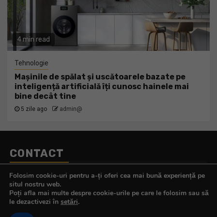
4 min read
Tehnologie
Mașinile de spălat și uscătoarele bazate pe
inteligență artificială îți cunosc hainele mai
bine decât tine
5 zile ago
admin@
CONTACT
Telefon:
0770.290.165
Folosim cookie-uri pentru a-ți oferi cea mai bună experiență pe
E-mail:
contact@tehnologistul.ro
situl nostru web.
Poți afla mai multe despre cookie-urile pe care le folosim sau să
le dezactivezi în
setări
.