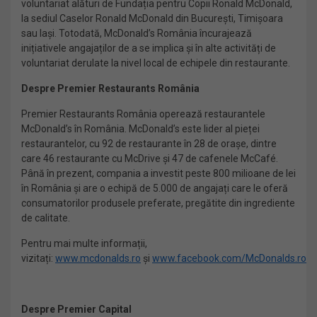
voluntariat alături de Fundația pentru Copii Ronald McDonald,
la sediul Caselor Ronald McDonald din București, Timișoara
sau Iași. Totodată, McDonald’s România încurajează
inițiativele angajaților de a se implica și în alte activități de
voluntariat derulate la nivel local de echipele din restaurante.
Despre Premier Restaurants România
Premier Restaurants România operează restaurantele
McDonald’s în România. McDonald’s este lider al pieței
restaurantelor, cu 92 de restaurante în 28 de orașe, dintre
care 46 restaurante cu McDrive și 47 de cafenele McCafé.
Până în prezent, compania a investit peste 800 milioane de lei
în România și are o echipă de 5.000 de angajați care le oferă
consumatorilor produsele preferate, pregătite din ingrediente
de calitate.
Pentru mai multe informații,
vizitați:
www.mcdonalds.ro
și
www.facebook.com/McDonalds.ro
Despre Premier Capital