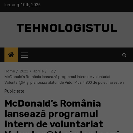
Skip
lun. aug. 10th, 2026
to
content
TEHNOLOGISTUL
Primary
Menu
Home
2022
aprilie
12
McDonald’s România lansează programul intern de voluntariat
Voluntar@M și plantează alături de Viitor Plus 4.800 de puieți forestieri
Publicitate
McDonald’s România
lansează programul
intern de voluntariat