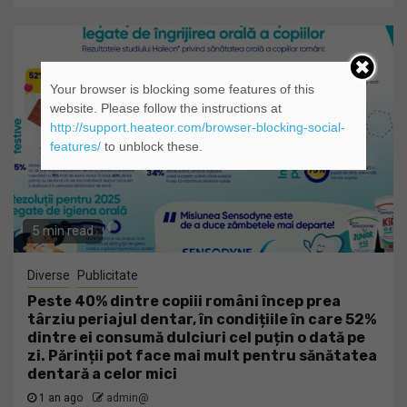
Your browser is blocking some features of this
website. Please follow the instructions at
http://support.heateor.com/browser-blocking-social-
features/
to unblock these.
5 min read
Diverse
Publicitate
Peste 40% dintre copiii români încep prea
târziu periajul dentar, în condițiile în care 52%
dintre ei consumă dulciuri cel puțin o dată pe
zi. Părinții pot face mai mult pentru sănătatea
dentară a celor mici
1 an ago
admin@