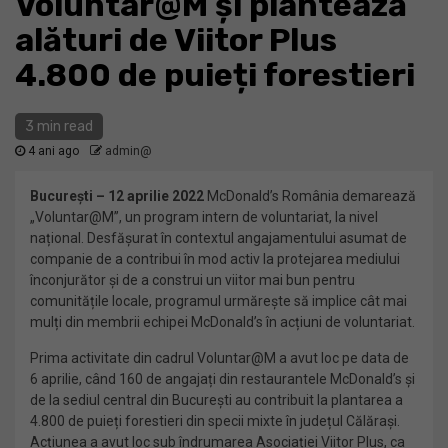
Voluntar@M și plantează
alături de Viitor Plus
4.800 de puieți forestieri
3 min read
4 ani ago
admin@
București – 12 aprilie 2022
McDonald’s România demarează
„Voluntar@M”, un program intern de voluntariat, la nivel
național. Desfășurat în contextul angajamentului asumat de
companie de a contribui în mod activ la protejarea mediului
înconjurător și de a construi un viitor mai bun pentru
comunitățile locale, programul urmărește să implice cât mai
mulți din membrii echipei McDonald’s în acțiuni de voluntariat.
Prima activitate din cadrul Voluntar@M a avut loc pe data de
6 aprilie, când 160 de angajați din restaurantele McDonald’s și
de la sediul central din București au contribuit la plantarea a
4.800 de puieți forestieri din specii mixte în județul Călărași.
Acțiunea a avut loc sub îndrumarea Asociației Viitor Plus, ca