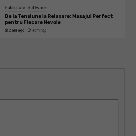
Publicitate
Software
De la Tensiune la Relaxare: Masajul Perfect
pentru Fiecare Nevoie
2 ani ago
admin@