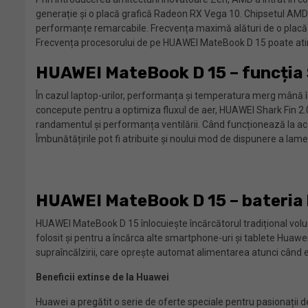
generație și o placă grafică Radeon RX Vega 10. Chipsetul AMD
performanțe remarcabile. Frecvența maximă alături de o placă 
Frecvența procesorului de pe HUAWEI MateBook D 15 poate ating
HUAWEI MateBook D 15 – funcția Sh
În cazul laptop-urilor, performanța și temperatura merg mână î
concepute pentru a optimiza fluxul de aer, HUAWEI Shark Fin 2
randamentul și performanța ventilării. Când funcționează la ac
Îmbunătățirile pot fi atribuite și noului mod de dispunere a lam
HUAWEI MateBook D 15 – bateria 
HUAWEI MateBook D 15 înlocuiește încărcătorul tradițional volum
folosit și pentru a încărca alte smartphone-uri și tablete Huawe
supraîncălzirii, care oprește automat alimentarea atunci când
Beneficii extinse de la Huawei
Huawei a pregătit o serie de oferte speciale pentru pasionații d