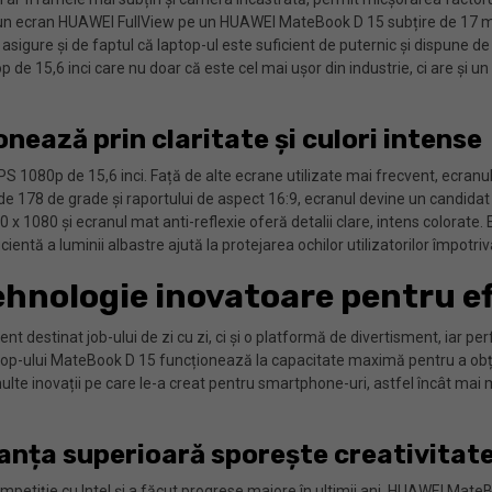
ze un ecran HUAWEI FullView pe un HUAWEI MateBook D 15 subțire de 17 m
 asigure și de faptul că laptop-ul este suficient de puternic și dispune 
p de 15,6 inci care nu doar că este cel mai ușor din industrie, ci are și
ează prin claritate și culori intense
1080p de 15,6 inci. Față de alte ecrane utilizate mai frecvent, ecranul 
re de 178 de grade și raportului de aspect 16:9, ecranul devine un candida
0 x 1080 și ecranul mat anti-reflexie oferă detalii clare, intens colorat
entă a luminii albastre ajută la protejarea ochilor utilizatorilor împotriv
hnologie inovatoare pentru e
 destinat job-ului de zi cu zi, ci și o platformă de divertisment, iar pe
i laptop-ului MateBook D 15 funcționează la capacitate maximă pentru a o
lte inovații pe care le-a creat pentru smartphone-uri, astfel încât mai
nța superioară sporește creativitat
competiție cu Intel și a făcut progrese majore în ultimii ani. HUAWEI M