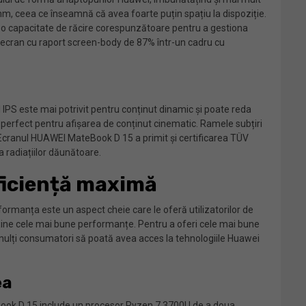
m, ceea ce înseamnă că avea foarte puțin spațiu la dispoziție.
de o capacitate de răcire corespunzătoare pentru a gestiona
 un ecran cu raport screen-body de 87% într-un cadru cu
IPS este mai potrivit pentru conținut dinamic și poate reda
t perfect pentru afișarea de conținut cinematic. Ramele subțiri
e. Ecranul HUAWEI MateBook D 15 a primit și certificarea TÜV
a radiațiilor dăunătoare.
ficiență maximă
rformanța este un aspect cheie care le oferă utilizatorilor de
bține cele mai bune performanțe. Pentru a oferi cele mai bune
 mulți consumatori să poată avea acces la tehnologiile Huawei
ea
ateBook D 15 include un procesor Ryzen 7 3700U de a doua