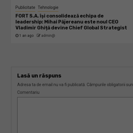
Publicitate
Tehnologie
FORT S.A. își consolidează echipa de
leadership: Mihai Păjereanu este noul CEO
Vladimir Ghiță devine Chief Global Strategist
1 an ago
admin@
Lasă un răspuns
Adresa ta de email nu va fi publicată.
Câmpurile obligatorii su
Comentariu