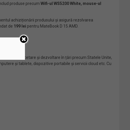
e includ produse precum
Wifi-ul WS5200 White, mouse-ul
ntul achiziționării produsului și asigură rezolvarea
andat de
199 lei
pentru MateBook D 15 AMD.
 centre de cercetare și dezvoltare în țări precum Statele Unite,
ere și tablete, dispozitive portabile și servicii cloud etc. Cu