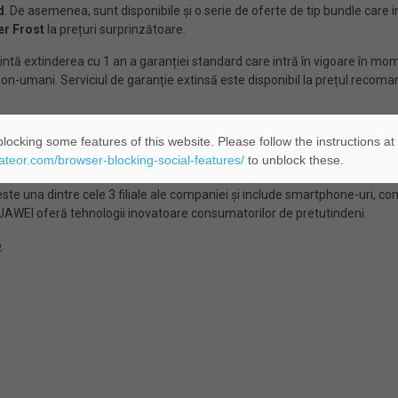
d
. De asemenea, sunt disponibile și o serie de oferte de tip bundle car
er Frost
la prețuri surprinzătoare.
tă extinderea cu 1 an a garanției standard care intră în vigoare în mome
non-umani. Serviciul de garanție extinsă este disponibil la prețul recom
locking some features of this website. Please follow the instructions at
eateor.com/browser-blocking-social-features/
to unblock these.
țări, deservind mai mult de o treime din populația lumii. Compania are 14
 una dintre cele 3 filiale ale companiei și include smartphone-uri, comput
HUAWEI oferă tehnologii inovatoare consumatorilor de pretutindeni.
o
.