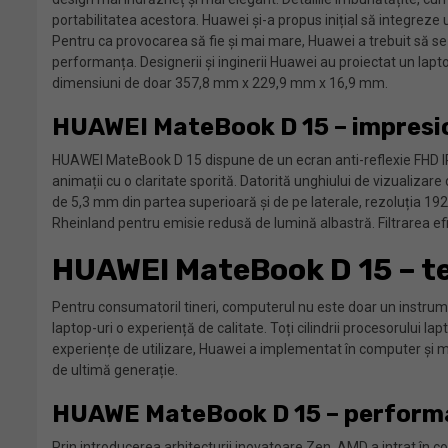
portabilitatea acestora. Huawei și-a propus inițial să integre
Pentru ca provocarea să fie și mai mare, Huawei a trebuit să se
performanța. Designerii și inginerii Huawei au proiectat un lapto
dimensiuni de doar 357,8 mm x 229,9 mm x 16,9 mm.
HUAWEI MateBook D 15 – impresion
HUAWEI MateBook D 15 dispune de un ecran anti-reflexie FHD IPS 
animații cu o claritate sporită. Datorită unghiului de vizualiza
de 5,3 mm din partea superioară și de pe laterale, rezoluția 192
Rheinland pentru emisie redusă de lumină albastră. Filtrarea efici
HUAWEI MateBook D 15 – te
Pentru consumatoriI tineri, computerul nu este doar un instrument
laptop-uri o experiență de calitate. Toți cilindrii procesorulu
experiențe de utilizare, Huawei a implementat în computer și mu
de ultimă generație.
HUAWE MateBook D 15 – performa
Prin introducerea arhitecturii inovatoare Zen, AMD a intrat în 