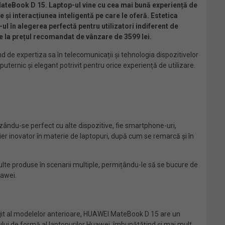
ateBook D 15. Laptop-ul vine cu cea mai bună experiență de
și interacțiunea inteligentă pe care le oferă. Estetica
l în alegerea perfectă pentru utilizatori indiferent de
e
la prețul recomandat de vânzare de 3599 lei
.
d de expertiza sa în telecomunicații și tehnologia dispozitivelor
ternic și elegant potrivit pentru orice experiență de utilizare.
zându-se perfect cu alte dispozitive, fie smartphone-uri,
er inovator în materie de laptopuri, după cum se remarcă și în
ulte produse în scenarii multiple, permițându-le să se bucure de
uawei.
tunjit al modelelor anterioare, HUAWEI MateBook D 15 are un
ului de formă al laptopurilor Huawei, îmbunătățind și mai mult