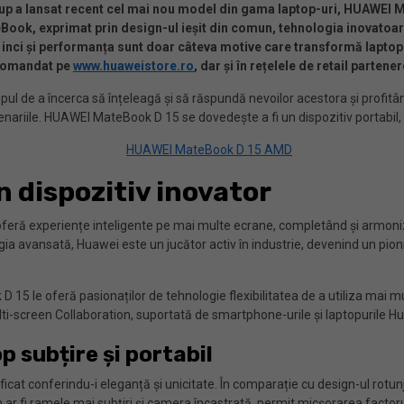
up a lansat recent cel mai nou model din gama laptop-uri, HUAWEI M
Book, exprimat prin design-ul ieșit din comun, tehnologia inovatoare 
 inci și performanța sunt doar câteva motive care transformă laptop-u
 comandat
pe
www.huaweistore.ro
, dar și
în rețelele de retail partener
ul de a încerca să înțeleagă și să răspundă nevoilor acestora și profitân
ariile. HUAWEI MateBook D 15 se dovedește a fi un dispozitiv portabil, pu
 dispozitiv inovator
 oferă experiențe inteligente pe mai multe ecrane, completând și armoni
a avansată, Huawei este un jucător activ în industrie, devenind un pioni
15 le oferă pasionaților de tehnologie flexibilitatea de a utiliza mai m
ulti-screen Collaboration, suportată de smartphone-urile și laptopurile H
 subțire și portabil
lificat conferindu-i eleganță și unicitate. În comparație cu design-ul ro
m ar fi ramele mai subțiri și camera încastrată, permit micșorarea factor