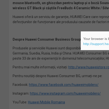
mouse bluetooth, un ghiozdan pentru laptop și o boză Soun
wireless GT Black și căștile FreeBuds 4 Ceramic White / Silv
Huawei oferă un serviciu de garanție, HUAWEI Care care reprezin
defecțiunilor de funcționare ale produsului cauzate de factori 
Your browser is b
Despre Huawei Consumer Business Group
http://support.h
Produsele și serviciile Huawei sunt disponibile în peste 170 de 
Germania, Suedia, Rusia, India și China. HUAWEI Consumer BG este
peste 33 de ani de experiență în domeniul telecomunicațiilor, 
Pentru mai multe informații, vizitați:
http://www.huaweistore.r
Pentru noutăți despre Huawei Consumer BG, urmați-ne pe:
Facebook:
https://www.facebook.com/huaweimobilero/
Instagram:
https://www.instagram.com/huaweimobilero/
YouTube:
Huawei Mobile Romaina