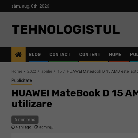
Skip
sâm. aug. 8th, 2026
to
content
TEHNOLOGISTUL
BLOG
CONTACT
CONTENT
HOME
POL
Home
2022
aprilie
15
HUAWEI MateBook D 15 AMD este laptop-u
Publicitate
HUAWEI MateBook D 15 AMD
utilizare
6 min read
4 ani ago
admin@