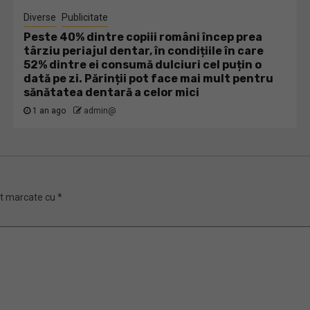
Diverse
Publicitate
Peste 40% dintre copiii români încep prea
târziu periajul dentar, în condițiile în care
52% dintre ei consumă dulciuri cel puțin o
dată pe zi. Părinții pot face mai mult pentru
sănătatea dentară a celor mici
1 an ago
admin@
nt marcate cu
*