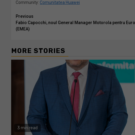
Community:
Comunitatea Huawei
Continue
Previous
Fabio Capocchi, noul General Manager Motorola pentru Europa
Reading
(EMEA)
MORE STORIES
3 min read