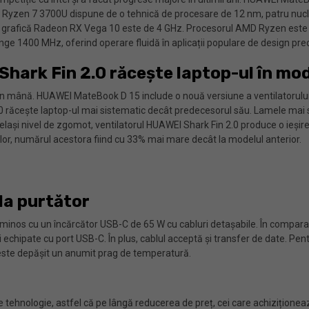
 Ryzen 7 3700U dispune de o tehnică de procesare de 12 nm, patru nucle
grafică Radeon RX Vega 10 este de 4 GHz. Procesorul AMD Ryzen este uni
e 1400 MHz, oferind operare fluidă în aplicații populare de design pr
ark Fin 2.0 răcește laptop-ul în mod e
n mână. HUAWEI MateBook D 15 include o nouă versiune a ventilatorului 
.0 răcește laptop-ul mai sistematic decât predecesorul său. Lamele mai
elași nivel de zgomot, ventilatorul HUAWEI Shark Fin 2.0 produce o ieșir
elor, numărul acestora fiind cu 33% mai mare decât la modelul anterior.
la purtător
inos cu un încărcător USB-C de 65 W cu cabluri detașabile. În comparație
i echipate cu port USB-C. În plus, cablul acceptă și transfer de date. Pen
 este depășit un anumit prag de temperatură.
e tehnologie, astfel că pe lângă reducerea de preț, cei care achizițione