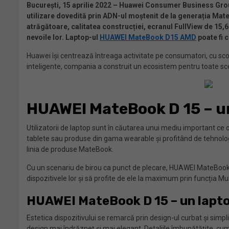
București, 15 aprilie 2022 – Huawei Consumer Business Gro
utilizare dovedită prin ADN-ul moștenit de la generația Mate
atrăgătoare, calitatea construcției, ecranul FullView de 15,6
nevoile lor. L
aptop-ul
HUAWEI MateBook D15 AMD
poate fi
Huawei își centrează întreaga activitate pe consumatori, cu scop
inteligente, compania a construit un ecosistem pentru toate scen
HUAWEI MateBook D 15 – un
Utilizatorii de laptop sunt în căutarea unui mediu important ce
tablete sau produse din gama wearable și profitând de tehnologi
linia de produse MateBook.
Cu un scenariu de birou ca punct de plecare, HUAWEI MateBook D 
dispozitivele lor și să profite de ele la maximum prin funcția M
HUAWEI MateBook D 15 – un laptop
Estetica dispozitivului se remarcă prin design-ul curbat și simp
design mai îndrăzneț și mai elegant. Detaliile îmbunătățite, cu