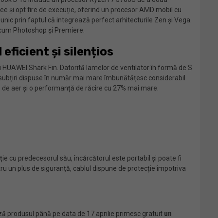
e și opt fire de execuție, oferind un procesor AMD mobil cu
c prin faptul că integrează perfect arhitecturile Zen și Vega.
ecum Photoshop și Premiere.
ficient și silențios
HUAWEI Shark Fin. Datorită lamelor de ventilator în formă de S
 subțiri dispuse în număr mai mare îmbunătățesc considerabil
e de aer și o performanță de răcire cu 27% mai mare.
 cu predecesorul său, încărcătorul este portabil și poate fi
tru un plus de siguranță, cablul dispune de protecție împotriva
ază produsul până pe data de 17 aprilie primesc gratuit
un