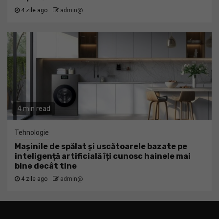
4 zile ago
admin@
4 min read
Tehnologie
Mașinile de spălat și uscătoarele bazate pe
inteligență artificială îți cunosc hainele mai
bine decât tine
4 zile ago
admin@