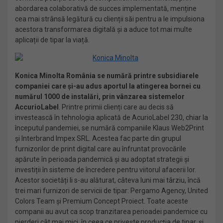
abordarea colaborativă de succes implementată, menține
cea mai strânsă legătură cu clienții săi pentru a le impulsiona
acestora transformarea digitală și a aduce tot mai multe
aplicații de tipar la viață.
Konica Minolta România se numără printre subsidiarele
companiei care și-au adus aportul la atingerea bornei cu
numărul 1000 de instalări, prin vânzarea sistemelor
AccurioLabel
. Printre primii clienți care au decis să
investească în tehnologia aplicată de AcurioLabel 230, chiar la
începutul pandemiei, se numără companiile Klaus Web2Print
și Interbrand Impex SRL. Acestea fac parte din grupul
furnizorilor de print digital care au înfruntat provocările
apărute în perioada pandemică și au adoptat strategii și
investiții în sisteme de încredere pentru viitorul afacerii lor.
Acestor societăți li s-au alăturat, câteva luni mai târziu, încă
trei mari furnizori de servicii de tipar: Pergamo Agency, United
Colors Team și Premium Concept Proiect. Toate aceste
companii au avut ca scop tranzitarea perioadei pandemice cu
pierderi cât mai mici, în ceea ce privește producția de tipar, și