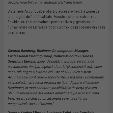
deciziei noastre”, a mai adăugat Bertrand Genin.
Sistemele AccurioLabel oferă o accesare facilă a zonei de
tipar digital de înaltă calitate. Aceste sisteme, extrem de
flexibile, au fost dezvoltate pentru a livra și gestiona un
număr mare de lucrări de tipar, cu timpi de procesare din ce în
ce mai mici.
Carsten Bamberg, Business Development Manager,
Professional Printing Group, Konica Minolta Business
Solutions Europa:
„Lider de piață, în Europa, pe zona de
echipamente de tipar digital industrial și comercial, atât color,
cât și alb-negru și livrarea celui de-al 1000-alea sistem
AccurioLabel sunt repere importante pe măsură ce continuăm
să accelerăm afacerea pe zona de tipar digital a etichetelor.
Regândim, în mod constant, posibilitățile de piață și avem
planuri serioase de dezvoltare amplificată pe această zonă.
Vom reveni curând cu un alt anunț care va schimba
perspectivele acestui orizont.
”
Despre Konica Minolta Business Solutions România