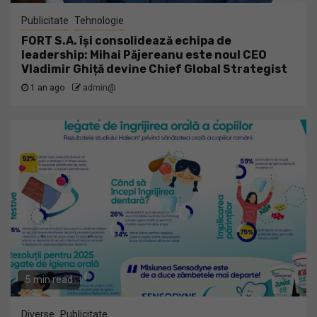
Publicitate
Tehnologie
FORT S.A. își consolidează echipa de
leadership: Mihai Păjereanu este noul CEO
Vladimir Ghiță devine Chief Global Strategist
1 an ago
admin@
5 min read
Diverse
Publicitate