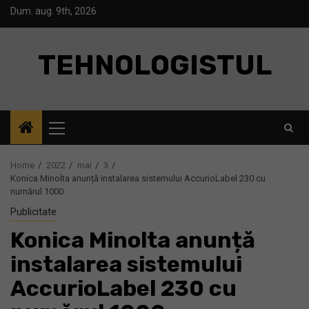
Skip
Dum. aug. 9th, 2026
to
content
TEHNOLOGISTUL
Primary
Menu
Home
2022
mai
3
Konica Minolta anunță instalarea sistemului AccurioLabel 230 cu
numărul 1000
Publicitate
Konica Minolta anunță
instalarea sistemului
AccurioLabel 230 cu