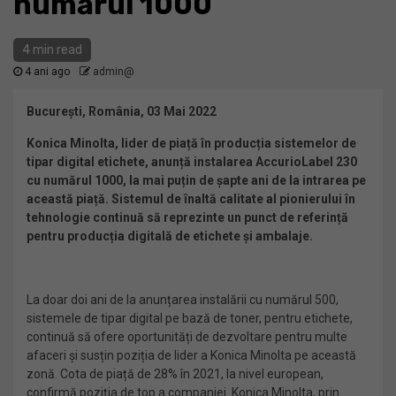
numărul 1000
4 min read
4 ani ago
admin@
București, România, 03 Mai
2022
Konica Minolta, lider de piață în producția sistemelor de
tipar digital etichete, anunță instalarea AccurioLabel 230
cu numărul 1000, la mai puțin de șapte ani de la intrarea pe
această piață. Sistemul de înaltă calitate al pionierului în
tehnologie continuă să reprezinte un punct de referință
pentru producția digitală de etichete și ambalaje.
La doar doi ani de la anunțarea instalării cu numărul 500,
sistemele de tipar digital pe bază de toner, pentru etichete,
continuă să ofere oportunități de dezvoltare pentru multe
afaceri și susțin poziția de lider a Konica Minolta pe această
zonă. Cota de piață de 28% în 2021, la nivel european,
confirmă poziția de top a companiei. Konica Minolta, prin