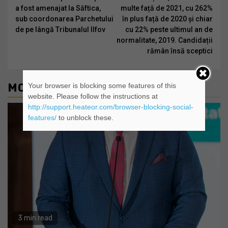
a fost amenajat la Săftica,
multe față de 2021, cu 262%
sub coordonarea Parchetului
în plus față de 2020 și chiar
de pe lângă Tribunalul Ilfov
cu 22% peste ultimul an de
normalitate, 2019. Candidații
rămân însă sceptici
MORE STORIES
Your browser is blocking some features of this
website. Please follow the instructions at
http://support.heateor.com/browser-blocking-social-
features/
to unblock these.
3 min read