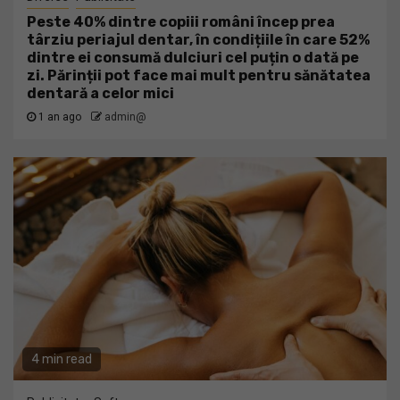
Peste 40% dintre copiii români încep prea
târziu periajul dentar, în condițiile în care 52%
dintre ei consumă dulciuri cel puțin o dată pe
zi. Părinții pot face mai mult pentru sănătatea
dentară a celor mici
1 an ago
admin@
4 min read