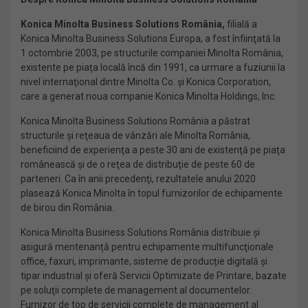
Konica Minolta Business Solutions România,
filială a
Konica Minolta Business Solutions Europa, a fost înfiinţată la
1 octombrie 2003, pe structurile companiei Minolta România,
existente pe piaţa locală încă din 1991, ca urmare a fuziunii la
nivel internaţional dintre Minolta Co. şi Konica Corporation,
care a generat noua companie Konica Minolta Holdings, Inc.
Konica Minolta Business Solutions România a păstrat
structurile şi reţeaua de vânzări ale Minolta România,
beneficiind de experienţa a peste 30 ani de existenţă pe piaţa
românească şi de o reţea de distribuţie de peste 60 de
parteneri. Ca în anii precedenţi, rezultatele anului 2020
plasează Konica Minolta în topul furnizorilor de echipamente
de birou din România.
Konica Minolta Business Solutions România distribuie și
asigură mentenanță pentru echipamente multifuncţionale
office, faxuri, imprimante, sisteme de producție digitală și
tipar industrial şi oferă Servicii Optimizate de Printare, bazate
pe soluţii complete de management al documentelor.
Furnizor de top de servicii complete de management al