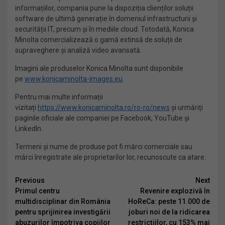
informațiilor, compania pune la dispoziția clienților soluții
software de ultimă generație în domeniul infrastructurii și
securității IT, precum și în mediile cloud. Totodată, Konica
Minolta comercializează o gamă extinsă de soluții de
supraveghere și analiză video avansată.
Imagini ale produselor Konica Minolta sunt disponibile
pe
www.konicaminolta-images.eu
.
Pentru mai multe informații
vizitați
https://www.konicaminolta.ro/ro-ro/news
și urmăriți
paginile oficiale ale companiei pe Facebook, YouTube și
LinkedIn.
Termeni şi nume de produse pot fi mărci comerciale sau
mărci înregistrate ale proprietarilor lor, recunoscute ca atare.
Continue
Previous
Next
Primul centru
Revenire explozivă în
Reading
multidisciplinar din România
HoReCa: peste 11.000 de
pentru sprijinirea investigării
joburi noi de la ridicarea
abuzurilor împotriva copiilor
restricțiilor, cu 153% mai