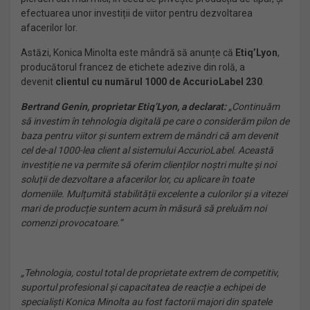
efectuarea unor investiții de viitor pentru dezvoltarea
afacerilor lor.
Astăzi, Konica Minolta este mândră să anunțe că
Etiq’Lyon
,
producătorul francez de etichete adezive din rolă, a
devenit
clientul cu numărul 1000 de AccurioLabel 230
.
Bertrand Genin, proprietar Etiq’Lyon, a declarat:
„Continuăm
să investim în tehnologia digitală pe care o considerăm pilon de
baza pentru viitor și suntem extrem de mândri că am devenit
cel de-al 1000-lea client al sistemului AccurioLabel. Această
investiție ne va permite să oferim clienților noștri multe și noi
soluții de dezvoltare a afacerilor lor, cu aplicare în toate
domeniile. Mulțumită stabilității excelente a culorilor și a vitezei
mari de producție suntem acum în măsură să preluăm noi
comenzi provocatoare.”
„Tehnologia, costul total de proprietate extrem de competitiv,
suportul profesional și capacitatea de reacție a echipei de
specialiști Konica Minolta au fost factorii majori din spatele