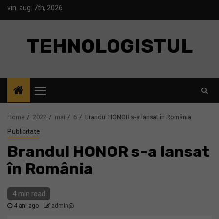
Skip
vin. aug. 7th, 2026
to
content
TEHNOLOGISTUL
Primary
Menu
Home
2022
mai
6
Brandul HONOR s-a lansat în România
Publicitate
Brandul HONOR s-a lansat
în România
4 min read
4 ani ago
admin@