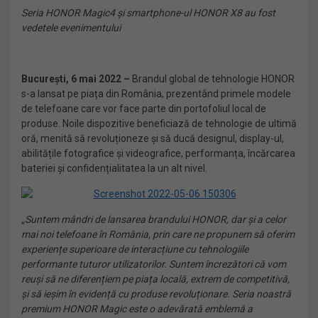
Seria HONOR Magic4 și smartphone-ul HONOR X8 au fost
vedetele evenimentului
București, 6 mai 2022 –
Brandul global de tehnologie HONOR
s-a lansat pe piața din România, prezentând primele modele
de telefoane care vor face parte din portofoliul local de
produse. Noile dispozitive beneficiază de tehnologie de ultimă
oră, menită să revoluționeze și să ducă designul, display-ul,
abilitățile fotografice și videografice, performanța, încărcarea
bateriei și confidențialitatea la un alt nivel.
„Suntem mândri de lansarea brandului HONOR, dar și a celor
mai noi telefoane în România, prin care ne propunem să oferim
experiențe superioare de interacțiune cu tehnologiile
performante tuturor utilizatorilor. Suntem încrezători că vom
reuși să ne diferențiem pe piața locală, extrem de competitivă,
și să ieșim în evidență cu produse revoluționare. Seria noastră
premium HONOR Magic este o adevărată emblemă a