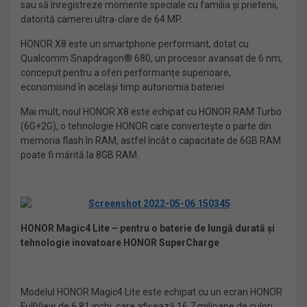
sau să înregistreze momente speciale cu familia și prietenii,
datorită camerei ultra-clare de 64 MP.
HONOR X8 este un smartphone performant, dotat cu
Qualcomm Snapdragon® 680, un procesor avansat de 6 nm,
conceput pentru a oferi performanțe superioare,
economisind în același timp autonomia bateriei.
Mai mult, noul HONOR X8 este echipat cu HONOR RAM Turbo
(6G+2G), o tehnologie HONOR care convertește o parte din
memoria flash în RAM, astfel încât o capacitate de 6GB RAM
poate fi mărită la 8GB RAM.
HONOR Magic4 Lite – pentru
o baterie de lungă durată și
tehnologie inovatoare HONOR SuperCharge
Modelul HONOR Magic4 Lite este echipat cu un ecran HONOR
FullView de 6,81 inchi, care afișează 16,7 milioane de culori,