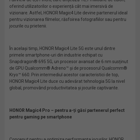
oferind utilizatorilor o experiență cât mai imersivă de
vizionare. Astfel, HONOR Magic4 Lite devine partenerul ideal
pentru vizionarea filmelor, răsfoirea fotografiilor sau pentru
jocurile cu prietenii.
În același timp, HONOR Magic4 Lite 5G este unul dintre
primele smartphone-uri din industrie echipat cu
Snapdragon® 695 5G, un procesor avansat de 6 nm susținut
de GPU Qualcomm® Adreno™ și de procesorul Qualcomm®
Kryo™ 660. Prin intermediul acestor caracteristici de top,
HONOR Magic4 Lite duce cu adevărat tehnologia 5G la nivel
global, promovând productivitatea și jocurile captivante.
HONOR Magic4 Pro – pentru a-ți găsi partenerul perfect
pentru gaming pe smartphone
Conceput pentru a optimiza performanța jocurilor, HONOR