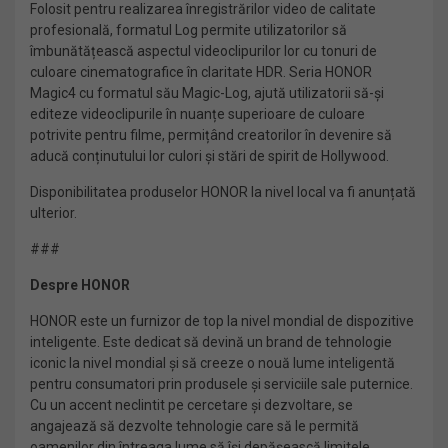
Folosit pentru realizarea înregistrărilor video de calitate
profesională, formatul Log permite utilizatorilor să
îmbunătățească aspectul videoclipurilor lor cu tonuri de
culoare cinematografice în claritate HDR. Seria HONOR
Magic4 cu formatul său Magic-Log, ajută utilizatorii să-și
editeze videoclipurile în nuanțe superioare de culoare
potrivite pentru filme, permițând creatorilor în devenire să
aducă conținutului lor culori și stări de spirit de Hollywood.
Disponibilitatea produselor HONOR la nivel local va fi anunțată
ulterior.
###
Despre HONOR
HONOR este un furnizor de top la nivel mondial de dispozitive
inteligente. Este dedicat să devină un brand de tehnologie
iconic la nivel mondial și să creeze o nouă lume inteligentă
pentru consumatori prin produsele și serviciile sale puternice.
Cu un accent neclintit pe cercetare și dezvoltare, se
angajează să dezvolte tehnologie care să le permită
oamenilor din întreaga lume să își depășească limitele,