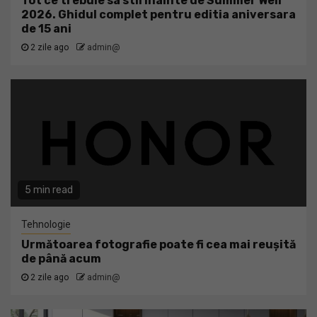
Tot ce trebuie sa stii inainte de Summer Well
2026. Ghidul complet pentru editia aniversara
de 15 ani
2 zile ago
admin@
5 min read
Tehnologie
Următoarea fotografie poate fi cea mai reușită
de până acum
2 zile ago
admin@