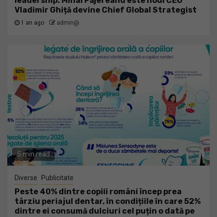
leadership: Mihai Păjereanu este noul CEO
Vladimir Ghiță devine Chief Global Strategist
1 an ago
admin@
5 min read
Diverse
Publicitate
Peste 40% dintre copiii români încep prea
târziu periajul dentar, în condițiile în care 52%
dintre ei consumă dulciuri cel puțin o dată pe