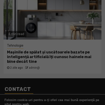
4 min read
Tehnologie
Mașinile de spălat și uscătoarele bazate pe
inteligență artificială îți cunosc hainele mai
bine decât tine
2 zile ago
admin@
CONTACT
Telefon:
0770.290.165
Folosim cookie-uri pentru a-ți oferi cea mai bună experiență pe
E-mail:
contact@tehnologistul.ro
situl nostru web.