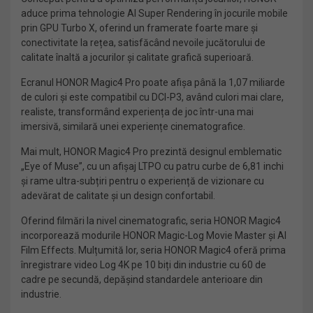
aduce prima tehnologie AI Super Rendering în jocurile mobile
prin GPU Turbo X, oferind un framerate foarte mare și
conectivitate la rețea, satisfăcând nevoile jucătorului de
calitate înaltă a jocurilor și calitate grafică superioară.
Ecranul HONOR Magic4 Pro poate afișa până la 1,07 miliarde
de culori și este compatibil cu DCI-P3, având culori mai clare,
realiste, transformând experiența de joc într-una mai
imersivă, similară unei experiențe cinematografice.
Mai mult,
HONOR Magic4 Pro prezintă designul emblematic
„Eye of Muse”, cu un afișaj LTPO cu patru curbe de 6,81 inchi
și rame ultra-subțiri pentru o experiență de vizionare cu
adevărat de calitate și un design confortabil.
Oferind filmări la nivel cinematografic, seria HONOR Magic4
incorporează modurile HONOR Magic-Log Movie Master și AI
Film Effects. Mulțumită lor, seria HONOR Magic4 oferă prima
înregistrare video Log 4K pe 10 biți din industrie cu 60 de
cadre pe secundă, depășind standardele anterioare din
industrie.