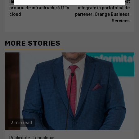
Reading
lansează primul serviciu
Orange Fab și au fost
propriu de infrastructură IT în
integrate în portofoliul de
cloud
parteneri Orange Business
Services
MORE STORIES
3 min read
Publicitate
Tehnologie