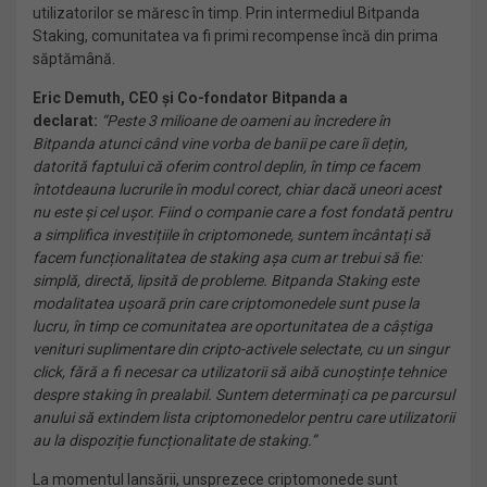
utilizatorilor se măresc în timp. Prin intermediul Bitpanda
Staking, comunitatea va fi primi recompense încă din prima
săptămână.
Eric Demuth, CEO și Co-fondator Bitpanda a
declarat:
“Peste 3 milioane de oameni au încredere în
Bitpanda atunci când vine vorba de banii pe care îi dețin,
datorită faptului că oferim control deplin, în timp ce facem
întotdeauna lucrurile în modul corect, chiar dacă uneori acest
nu este și cel ușor. Fiind o companie care a fost fondată pentru
a simplifica investițiile în criptomonede, suntem încântați să
facem funcționalitatea de staking așa cum ar trebui să fie:
simplă, directă, lipsită de probleme. Bitpanda Staking este
modalitatea ușoară prin care criptomonedele sunt puse la
lucru, în timp ce comunitatea are oportunitatea de a câștiga
venituri suplimentare din cripto-activele selectate, cu un singur
click, fără a fi necesar ca utilizatorii să aibă cunoștințe tehnice
despre staking în prealabil. Suntem determinați ca pe parcursul
anului să extindem lista criptomonedelor pentru care utilizatorii
au la dispoziție funcționalitate de staking.”
La momentul lansării, unsprezece criptomonede sunt