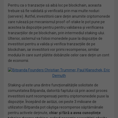
Pentru ca o tranzacție să aibă loc pe blockchain, aceasta
trebuie să fie validată și verificată prin mai multe noduri
(servere). Astfel, investitorii care dețin anumite criptomonede
care rulează pe mecanismul proof-of-stake le pot pune pe
acestea la dispoziție pentru pentru validarea și verificarea
tranzacțiilor de pe blockchain, prin intermediul staking-ului.
Ulterior, sistemul va folosi monedele puse la dispoziție de
investitori pentru a valida și verifica tranzacțiile de pe
blockchain, iar investitorii vor primi recompense, similar
modului în care sunt plătite dobânzile celor care dețin un cont
de economii.
Staking-ul este una dintre funcționalitățile solicitate de
comunitatea Bitpanda, datorită faptului că prin acest proces
investitorii sunt recompensați pentru criptomonedele puse la
dispoziție. Începând de astăzi, cei peste 3 milioane de
utilizatori Bitpanda pot câștiga recompense săptămânale
pentru activele deținute,
chiar și fără a avea cunoștințe