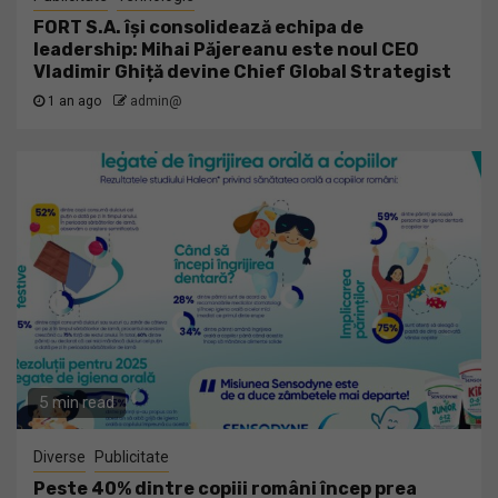
FORT S.A. își consolidează echipa de
leadership: Mihai Păjereanu este noul CEO
Vladimir Ghiță devine Chief Global Strategist
1 an ago
admin@
5 min read
Diverse
Publicitate
Peste 40% dintre copiii români încep prea