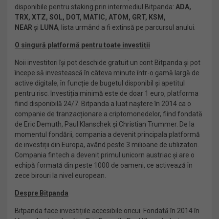
disponibile pentru staking prin intermediul Bitpanda:
ADA,
TRX, XTZ, SOL, DOT, MATIC, ATOM, GRT, KSM,
NEAR
și
LUNA
, lista urmând a fi extinsă pe parcursul anului.
O singură platformă pentru toate investiții
Noii investitori își pot deschide gratuit un cont Bitpanda și pot
începe să investească în câteva minute într-o gamă largă de
active digitale, în funcție de bugetul disponibil și apetitul
pentru risc. Investiția minimă este de doar 1 euro, platforma
fiind disponibilă 24/7. Bitpanda a luat naștere în 2014 ca o
companie de tranzacționare a criptomonedelor, fiind fondată
de Eric Demuth, Paul Klanschek și Christian Trummer. De la
momentul fondării, compania a devenit principala platformă
de investiții din Europa, având peste 3 milioane de utilizatori.
Compania fintech a devenit primul unicorn austriac și are o
echipă formată din peste 1000 de oameni, ce activează în
zece birouri la nivel european.
Despre Bitpanda
Bitpanda face investițiile accesibile oricui. Fondată în 2014 în