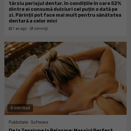
târziu periajul dentar, în condițiile în care 52%
dintre ei consumă dulciuri cel puțin o dată pe
zi. Părinții pot face mai mult pentru sănătatea
dentară a celor mici
1 an ago
admin@
4 min read
Publicitate
Software
De la Tensiune la Relaxare: Masajul Perfect