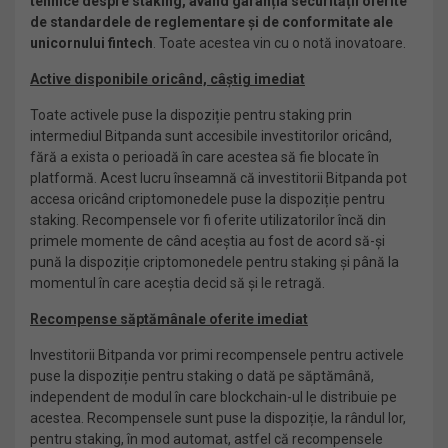
tehnice despre staking, având garanția securității oferite
de standardele de reglementare și de conformitate ale
unicornului fintech
. Toate acestea vin cu o notă inovatoare.
Active disponibile oricând, câștig imediat
Toate activele puse la dispoziție pentru staking prin
intermediul Bitpanda sunt accesibile investitorilor oricând,
fără a exista o perioadă în care acestea să fie blocate în
platformă. Acest lucru înseamnă că investitorii Bitpanda pot
accesa oricând criptomonedele puse la dispoziție pentru
staking. Recompensele vor fi oferite utilizatorilor încă din
primele momente de când aceștia au fost de acord să-și
pună la dispoziție criptomonedele pentru staking și până la
momentul în care aceștia decid să și le retragă.
Recompense săptămânale oferite imediat
Investitorii Bitpanda vor primi recompensele pentru activele
puse la dispoziție pentru staking o dată pe săptămână,
independent de modul în care blockchain-ul le distribuie pe
acestea. Recompensele sunt puse la dispoziție, la rândul lor,
pentru staking, în mod automat, astfel că recompensele