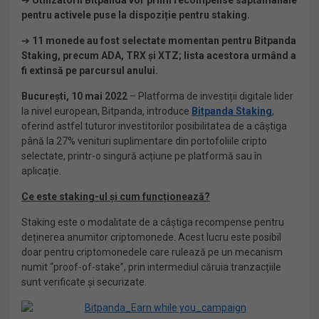
➔
Utilizatorii Bitpanda vor primi recompense săptămânale
pentru activele puse la dispoziție pentru staking.
➔
11 monede au fost selectate momentan pentru Bitpanda
Staking, precum ADA, TRX și XTZ; lista acestora urmând a
fi extinsă pe parcursul anului.
București, 10 mai 2022
– Platforma de investiții digitale lider
la nivel european, Bitpanda, introduce
Bitpanda Staking
,
oferind astfel tuturor investitorilor posibilitatea de a câștiga
până la 27% venituri suplimentare din portofoliile cripto
selectate, printr-o singură acțiune pe platformă sau în
aplicație.
Ce este staking-ul și cum funcționează?
Staking este o modalitate de a câștiga recompense pentru
deținerea anumitor criptomonede. Acest lucru este posibil
doar pentru criptomonedele care rulează pe un mecanism
numit “proof-of-stake”, prin intermediul căruia tranzacțiile
sunt verificate și securizate.