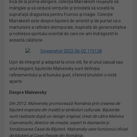
încă de la prima atingere, colecția Marrakesh reușește să
mângăie și să seducă simțurile și totodată să scoată la
suprafață dragostea pentru frumos și magie. Colecție
Marrakesh este despre bijuterii de amintit și de purtat ca o
marturisire a rafinării atemporale, inspirată de generozitatea
și noblețea spiritului oriental de care ne-am îndrăgostit în
această călătorie.
Ușor de integrat și adaptat la orice stil, fie el unul casual sau
unul elegant, bijuteriile Malvensky sunt definiția
rafinamentului și al bunului gust, oferind ținutelor o notă
aparte.
Despre Malvensky
Din 2012, Malvensky promovează România prin crearea de
bijuterii inspirate din tradiții și simboluri culturale. Bijuteriile
sunt realizate după un design original, creat de către Malvina
Cservenschi, director de creație, expert în diamante și
fondatoarea Casei de Bijuterii. Malvensky este furnizorul oficial
de bijuterii al Casei Regale din România.