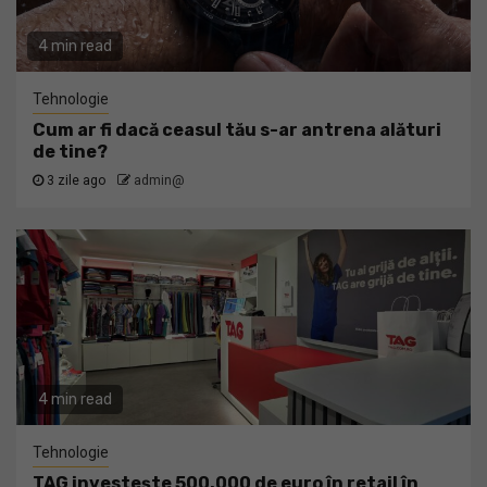
4 min read
Tehnologie
Cum ar fi dacă ceasul tău s-ar antrena alături
de tine?
3 zile ago
admin@
4 min read
Tehnologie
TAG investește 500.000 de euro în retail în