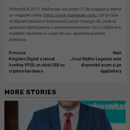
Înființată în 2012, Malvensky are astăzi 21 de angajați și deține
un magazin online,
https://www.malvensky.com/
, cât și Casa
de Bijuterii situată în Bulevardul Lascăr Catargiu 46, unde își
așteaptă clienții pentru o experiența premium, într-o călătorie a
tradițiilor declinate în creații din aur, diamante și pietre
prețioase.
Continue
Previous
Next
Kingston Digital a lansat
Jocul Mythic Legends este
Reading
IronKey VP50, un stick USB cu
disponibil acum și pe
criptare hardware
AppGallery
MORE STORIES