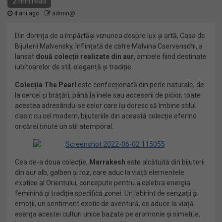
2 min read
4 ani ago
admin@
Din dorința de a împărtăși viziunea despre lux și artă, Casa de
Bijuterii Malvensky, înfiinţată de către Malvina Cservenschi, a
lansat
două colecții realizate din aur
, ambele fiind destinate
iubitoarelor de stil, eleganță și tradiție.
Colecția The Pearl
este confecționată din perle naturale, de
la cercei și brățări, până la inele sau accesorii de picior, toate
acestea adresându-se celor care își doresc să îmbine stilul
clasic cu cel modern, bijuteriile din această colecție oferind
oricărei ținute un stil atemporal.
Cea de-a doua colecție,
Marrakesh
este alcătuită din bijuterii
din aur alb, galben și roz, care aduc la viață elementele
exotice al Orientului, concepute pentru a celebra energia
feminină și tradiția specifică zonei. Un labirint de senzații și
emoții, un sentiment exotic de aventură, ce aduce la viață
esența acestei culturi unice bazate pe aromonie și simetrie,