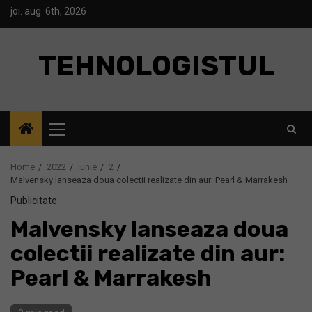
Skip
joi. aug. 6th, 2026
to
content
TEHNOLOGISTUL
Primary
Menu
Home
2022
iunie
2
Malvensky lanseaza doua colectii realizate din aur: Pearl & Marrakesh
Publicitate
Malvensky lanseaza doua
colectii realizate din aur:
Pearl & Marrakesh