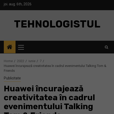
Skip
joi. aug. 6th, 2026
to
content
TEHNOLOGISTUL
Primary
Menu
Home
2022
iunie
7
Huawei încurajează creativitatea în cadrul evenimentului Talking Tom &
Friends
Publicitate
Huawei încurajează
creativitatea în cadrul
evenimentului Talking