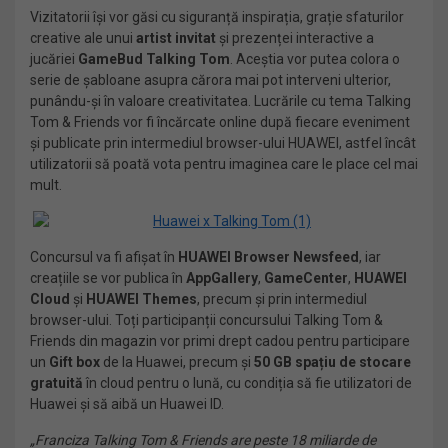
Vizitatorii își vor găsi cu siguranță inspirația, grație sfaturilor
creative ale unui
artist invitat
și prezenței interactive a
jucăriei
GameBud Talking Tom
. Aceștia vor putea colora o
serie de șabloane asupra cărora mai pot interveni ulterior,
punându-și în valoare creativitatea. Lucrările cu tema Talking
Tom & Friends vor fi încărcate online după fiecare eveniment
și publicate prin intermediul browser-ului HUAWEI, astfel încât
utilizatorii să poată vota pentru imaginea care le place cel mai
mult.
Concursul va fi afișat în
HUAWEI Browser Newsfeed
, iar
creațiile se vor publica în
AppGallery
,
GameCenter
,
HUAWEI
Cloud
și
HUAWEI Themes
, precum și prin intermediul
browser-ului. Toți participanții concursului Talking Tom &
Friends din magazin vor primi drept cadou pentru participare
un
Gift box
de la Huawei, precum și
50 GB spațiu de stocare
gratuită
în cloud pentru o lună, cu condiția să fie utilizatori de
Huawei și să aibă un Huawei ID.
„Franciza Talking Tom & Friends are peste 18 miliarde de