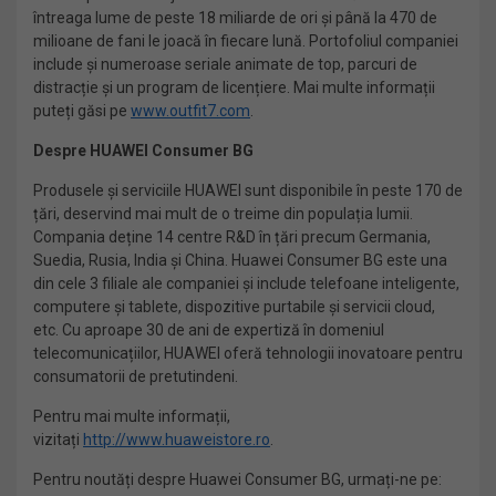
întreaga lume de peste 18 miliarde de ori și până la 470 de
milioane de fani le joacă în fiecare lună. Portofoliul companiei
include și numeroase seriale animate de top, parcuri de
distracție și un program de licențiere. Mai multe informații
puteți găsi pe
www.outfit7.com
.
Despre HUAWEI Consumer BG
Produsele și serviciile HUAWEI sunt disponibile în peste 170 de
țări, deservind mai mult de o treime din populația lumii.
Compania deține 14 centre R&D în țări precum Germania,
Suedia, Rusia, India și China. Huawei Consumer BG este una
din cele 3 filiale ale companiei și include telefoane inteligente,
computere și tablete, dispozitive purtabile și servicii cloud,
etc. Cu aproape 30 de ani de expertiză în domeniul
telecomunicațiilor, HUAWEI oferă tehnologii inovatoare pentru
consumatorii de pretutindeni.
Pentru mai multe informații,
vizitați
http://www.huaweistore.ro
.
Pentru noutăți despre Huawei Consumer BG, urmați-ne pe: