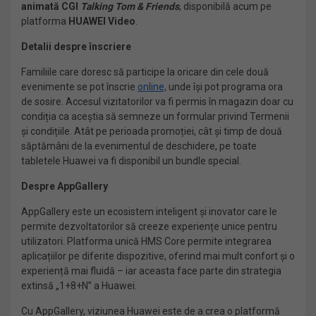
animată CGI
Talking Tom & Friends
, disponibilă acum pe
platforma
HUAWEI Video
.
Detalii despre înscriere
Familiile care doresc să participe la oricare din cele două
evenimente se pot înscrie
online,
unde își pot programa ora
de sosire. Accesul vizitatorilor va fi permis în magazin doar cu
condiția ca aceștia să semneze un formular privind Termenii
și condițiile. Atât pe perioada promoției, cât și timp de două
săptămâni de la evenimentul de deschidere, pe toate
tabletele Huawei va fi disponibil un bundle special.
Despre AppGallery
AppGallery este un ecosistem inteligent și inovator care le
permite dezvoltatorilor să creeze experiențe unice pentru
utilizatori. Platforma unică HMS Core permite integrarea
aplicațiilor pe diferite dispozitive, oferind mai mult confort și o
experiență mai fluidă – iar aceasta face parte din strategia
extinsă „1+8+N” a Huawei.
Cu AppGallery, viziunea Huawei este de a crea o platformă