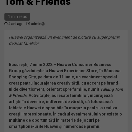
Tom & Friends
4 min read
4 ani ago
admin@
Huawei organizează un eveniment de pictură cu super premii,
dedicat familiilor
București, 7 iunie 2022 –
Huawei Consumer Business
Group găzduiește la Huawei Experience Store, în Băneasa
Shopping City, pe data de 11 iunie, un eveniment special
creat pentru încurajarea creativității, cu accent pe brand-
ul de divertisment, orientat spre familie, numit
Talking Tom
& Friends
.
Activitățile, adresate familiilor, încurajează
artiștii în devenire, indferent de vârstă, să folosească
tabletele Huawei disponibile în magazin pentru a realiza
creații impresionante. În cadrul evenimentului vor exista o
mulțime de oportunități în materie de jocuri pe
smartphone-urile Huawei și numeroase premii.