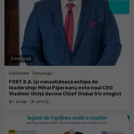
3 min read
Publicitate
Tehnologie
FORT S.A. își consolidează echipa de
leadership: Mihai Păjereanu este noul CEO
Vladimir Ghiță devine Chief Global Strategist
1 an ago
admin@