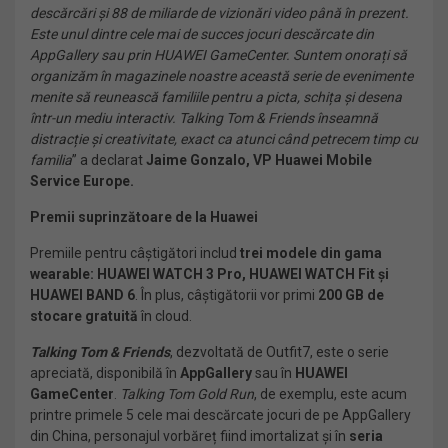
descărcări și 88 de miliarde de vizionări video până în prezent.
Este unul dintre cele mai de succes jocuri descărcate din
AppGallery sau prin HUAWEI GameCenter. Suntem onorați să
organizăm în magazinele noastre această serie de evenimente
menite să reunească familiile pentru a picta, schița și desena
într-un mediu interactiv. Talking Tom & Friends înseamnă
distracție și creativitate, exact ca atunci când petrecem timp cu
familia
” a declarat
Jaime Gonzalo, VP Huawei Mobile
Service Europe.
Premii suprinzătoare de la Huawei
Premiile pentru câștigători includ
trei modele din gama
wearable: HUAWEI WATCH 3 Pro, HUAWEI WATCH Fit și
HUAWEI BAND 6
. În plus, câștigătorii vor primi
200 GB de
stocare gratuită
în cloud.
Talking Tom & Friends
, dezvoltată de Outfit7, este o serie
apreciată, disponibilă în
AppGallery
sau în
HUAWEI
GameCenter
.
Talking Tom Gold Run
, de exemplu, este acum
printre primele 5 cele mai descărcate jocuri de pe AppGallery
din China, personajul vorbăreț fiind imortalizat și în
seria