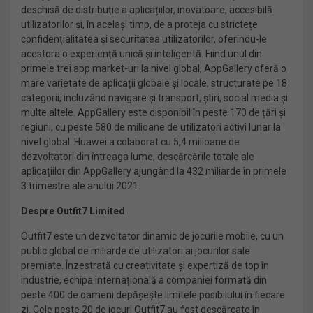
deschisă de distribuție a aplicațiilor, inovatoare, accesibilă
utilizatorilor și, în același timp, de a proteja cu strictețe
confidențialitatea și securitatea utilizatorilor, oferindu-le
acestora o experiență unică și inteligentă. Fiind unul din
primele trei app market-uri la nivel global, AppGallery oferă o
mare varietate de aplicații globale și locale, structurate pe 18
categorii, incluzând navigare și transport, știri, social media și
multe altele. AppGallery este disponibil în peste 170 de țări și
regiuni, cu peste 580 de milioane de utilizatori activi lunar la
nivel global. Huawei a colaborat cu 5,4 milioane de
dezvoltatori din întreaga lume, descărcările totale ale
aplicațiilor din AppGallery ajungând la 432 miliarde în primele
3 trimestre ale anului 2021.
Despre Outfit7 Limited
Outfit7 este un dezvoltator dinamic de jocurile mobile, cu un
public global de miliarde de utilizatori ai jocurilor sale
premiate. Înzestrată cu creativitate și expertiză de top în
industrie, echipa internațională a companiei formată din
peste 400 de oameni depășește limitele posibilului în fiecare
zi. Cele peste 20 de jocuri Outfit7 au fost descărcate în