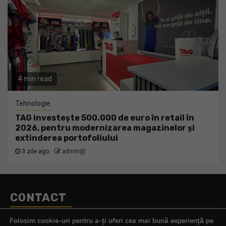
4 min read
Tehnologie
TAG investește 500.000 de euro în retail în
2026, pentru modernizarea magazinelor și
extinderea portofoliului
3 zile ago
admin@
CONTACT
Telefon:
0770.290.165
Folosim cookie-uri pentru a-ți oferi cea mai bună experiență pe