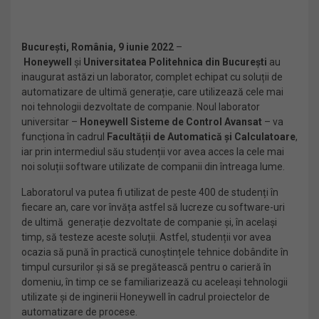
București, România, 9 iunie 2022
–
Honeywell
și
Universitatea Politehnica din București
au
inaugurat astăzi un laborator, complet echipat cu soluții de
automatizare de ultimă generație, care utilizează cele mai
noi tehnologii dezvoltate de companie. Noul laborator
universitar –
Honeywell Sisteme de Control Avansat
–
va
funcționa în cadrul
Facultății de Automatică și Calculatoare
,
iar prin intermediul său studenții vor avea acces la cele mai
noi soluții software utilizate de companii din întreaga lume.
Laboratorul va putea fi utilizat de peste 400 de studenți în
fiecare an, care vor învăța astfel să lucreze cu software-uri
de ultimă generație dezvoltate de companie și, în același
timp, să testeze aceste soluții. Astfel, studenții vor avea
ocazia să pună în practică cunoștințele tehnice dobândite în
timpul cursurilor și să se pregătească pentru o carieră în
domeniu, în timp ce se familiarizează cu aceleași tehnologii
utilizate și de inginerii Honeywell în cadrul proiectelor de
automatizare de procese.