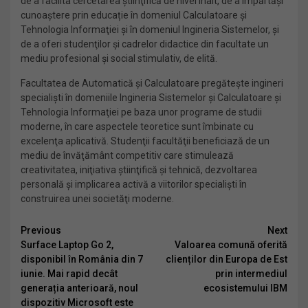
de a facilita cercetarea ştiinţifică de nivel înalt, de a împărtăşi
cunoaştere prin educație în domeniul Calculatoare şi
Tehnologia Informaţiei şi în domeniul Ingineria Sistemelor, şi
de a oferi studenţilor şi cadrelor didactice din facultate un
mediu profesional și social stimulativ, de elită.
Facultatea de Automatică și Calculatoare pregăteşte ingineri
specialiști în domeniile Ingineria Sistemelor și Calculatoare și
Tehnologia Informaţiei pe baza unor programe de studii
moderne, în care aspectele teoretice sunt îmbinate cu
excelenţa aplicativă. Studenţii facultăţii beneficiază de un
mediu de învăţământ competitiv care stimulează
creativitatea, iniţiativa ştiinţifică şi tehnică, dezvoltarea
personală şi implicarea activă a viitorilor specialişti în
construirea unei societăţi moderne.
Continue
Previous
Next
Surface Laptop Go 2,
Valoarea comună oferită
Reading
disponibil în România din 7
clienților din Europa de Est
iunie. Mai rapid decât
prin intermediul
generația anterioară, noul
ecosistemului IBM
dispozitiv Microsoft este