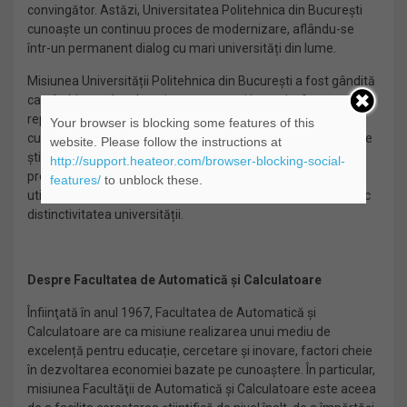
convingător. Astăzi, Universitatea Politehnica din București
cunoaște un continuu proces de modernizare, aflându-se
într-un permanent dialog cu mari universități din lume.
Misiunea Universității Politehnica din București a fost gândită
ca o îmbinare de educație, cercetare și inovație, fapt ce
reprezintă cheia către o societate și o economie a
Your browser is blocking some features of this
cunoașterii. Crearea cunoașterii în primul rând prin cercetare
website. Please follow the instructions at
științifică, răspândirea ei prin educație și instruire
http://support.heateor.com/browser-blocking-social-
profesională, diseminarea ei prin tehnologia informației și
features/
to unblock these.
utilizarea inovației tehnologice, sunt elemente care definesc
distinctivitatea universității.
Despre Facultatea de Automatică și Calculatoare
Înfiinţată în anul 1967, Facultatea de Automatică şi
Calculatoare are ca misiune realizarea unui mediu de
excelență pentru educație, cercetare şi inovare, factori cheie
în dezvoltarea economiei bazate pe cunoaştere. În particular,
misiunea Facultăţii de Automatică și Calculatoare este aceea