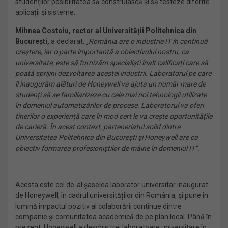
studenților posibilitatea să construiască și să testeze diferite
aplicații și sisteme.
Mihnea Costoiu, rector al Universității Politehnica din
București,
a declarat:
„România are o industrie IT în continuă
creștere, iar o parte importantă a obiectivului nostru, ca
universitate, este să furnizăm specialiști înalt calificați care să
poată sprijini dezvoltarea acestei industrii. Laboratorul pe care
îl inaugurăm alături de Honeywell va ajuta un număr mare de
studenți să se familiarizeze cu cele mai noi tehnologii utilizate
în domeniul automatizărilor de procese. Laboratorul va oferi
tinerilor o experiență care în mod cert le va crește oportunitățile
de carieră. În acest context, parteneriatul solid dintre
Universitatea Politehnica din București și Honeywell are ca
obiectiv formarea profesioniștilor de mâine în domeniul IT”.
Acesta este cel de-al șaselea laborator universitar inaugurat
de Honeywell, în cadrul universităților din România, și pune în
lumină impactul pozitiv al colaborării continue dintre
companie și comunitatea academică de pe plan local. Până în
prezent, Honeywell a deschis trei laboratoare universitare în