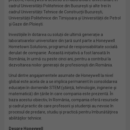
cadrul Universității Politehnice din București și alte trei în
cadrul Universității Tehnice de Construcţii Bucureşti,
Universității Politehnice din Timișoara și Universității de Petrol
și Gaze din Ploiești.
Investițiile în dotarea cu soluții de ultimă generație a
laboratoarelor universitare din țară sunt parte a Honeywell
Hometown Solutions, programul de responsabilitate socială
derulat de companie. Această inițiativă a fost lansată în
România, în urmă cu peste cinci ani, pentru a contribui la
dezvoltarea noilor generații de profesioniști din România.
Unul dintre angajamentele asumate de Honeywell la nivel
global este acela de a se implica permanent în consolidarea
educaţiei în domeniile STEM (știință, tehnologie, inginerie și
matematică) din țările în care compania este prezentă. În
baza acestui obiectiv, în România, compania oferă resursele
și cadrul practic de care profesorii şi studenţii au nevoie în
procesul de predare, studiu și practică pentru îmbunătăţirea
abilităţilor tehnice.
Despre Honeywell