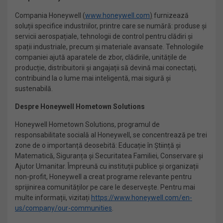
Compania Honeywell (
www.honeywell.com
)
furnizează
soluții specifice industriilor, printre care se numără: produse și
servicii aerospațiale, tehnologii de control pentru clădiri și
spații industriale, precum și materiale avansate. Tehnologiile
companiei ajută aparatele de zbor, clădirile, unitățile de
producție, distribuitorii și angajații să devină mai conectați,
contribuind la o lume mai inteligentă, mai sigură și
sustenabilă.
Despre Honeywell Hometown Solutions
Honeywell Hometown Solutions, programul de
responsabilitate socială al Honeywell, se concentrează pe trei
zone de o importanță deosebită: Educație în Știință și
Matematică, Siguranța și Securitatea Familiei, Conservare și
Ajutor Umanitar. Împreună cu instituții publice și organizații
non-profit, Honeywell a creat programe relevante pentru
sprijinirea comunităților pe care le deservește. Pentru mai
multe informații, vizitați
https://www.honeywell.com/en-
us/company/our-communities
.