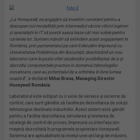
„La Honeywell, ne angajăm să investim constant pentru a
descoperi noi modalități prin intermediul cărora viitorii ingineri
și specialiștii în IT să poată așeza baze cât mai solide pentru
carierele lor. Suntem mândri să extindem acest angajament în
România, prin parteneriatul pe care îl derulăm împreună cu
Universitatea Politehnica din București, deschizând un nou
laborator care le poate oferi studenților posibilitatea de a-și
dezvolta competențele practice în domeniul tehnologiilor
inovatoare, care au potențialul de a schimba în bine lumea
noastră
”, a declarat
Mihai Brana, Managing Director
Honeywell România
.
Laboratorul este echipat cu o serie de servere și sisteme de
control, care sunt gândite să faciliteze dezvoltarea de soluții
tehnologice destinate industriilor. Acest sistem este gândit
pentru a facilita dezvoltarea, simularea și testarea de
strategii de control de proces, împreună cu interfața om-
mașină dezvoltată în programele proprietare Honeywell.
Sistemul are aplicabilitate la nivelul unei arii largi de industrii,