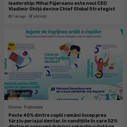
leadership: Mihai Păjereanu este noul CEO
Vladimir Ghiță devine Chief Global Strategist
1 an ago
admin@
5 min read
Diverse
Publicitate
Peste 40% dintre copiii români încep prea
târziu periajul dentar, în condițiile în care 52%
dintre ei consumă dulciuri cel puțin o dată pe