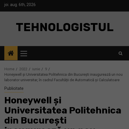
Skip
joi. aug. 6th, 2026
to
content
TEHNOLOGISTUL
Primary
Menu
Home
2022
iunie
9
Honeywell și Universitatea Politehnica din București inaugurează un nou
laborator universitar, în cadrul Facultății de Automatică și Calculatoare
Publicitate
Honeywell și
Universitatea Politehnica
din București