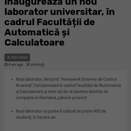
inaugurează un nou
laborator universitar, în
cadrul Facultății de
Automatică și
Calculatoare
6 min read
4 ani ago
admin@
Noul laborator, denumit “Honeywell Sisteme de Control
Avansat”,funcționează în cadrul Facultății de Automatică
și Calculatoare și este cel de-al șaselea deschis de
companie în România, până în prezent
Noul laborator va putea fi utilizat de peste 400 de
studenți, în fiecare an