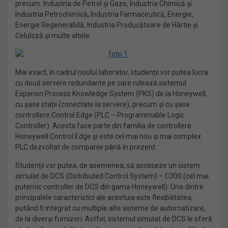
precum: Industria de Petrol și Gaze, Industria Chimică și
Industria Petrochimică, Industria Farmaceutică, Energie,
Energie Regenerabilă, Industria Producătoare de Hârtie și
Celuloză și multe altele.
Mai exact, în cadrul noului laborator, studenții vor putea lucra
cu două servere redundante pe care rulează sistemul
Experion Process Knowledge System (PKS) de la Honeywell,
cu șase stații (conectate la servere), precum și cu șase
controllere Control Edge (PLC – Programmable Logic
Controller). Acesta face parte din familia de controllere
Honeywell Control Edge și este cel mai nou și mai complex
PLC dezvoltat de companie până în prezent.
Studenții vor putea, de asemenea, să acceseze un sistem
simulat de DCS (Distributed Control System) – C300 (cel mai
puternic controller de DCS din gama Honeywell). Una dintre
principalele caracteristici ale acestuia este flexibilitatea,
putând fi integrat cu multiple alte sisteme de automatizare,
de la diverși furnizori. Astfel, sistemul simulat de DCS le oferă