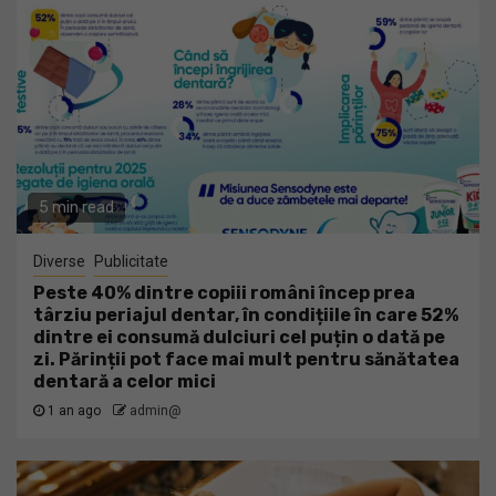
5 min read
Diverse
Publicitate
Peste 40% dintre copiii români încep prea
târziu periajul dentar, în condițiile în care 52%
dintre ei consumă dulciuri cel puțin o dată pe
zi. Părinții pot face mai mult pentru sănătatea
dentară a celor mici
1 an ago
admin@