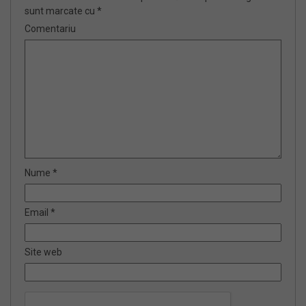
sunt marcate cu
*
Comentariu
Nume
*
Email
*
Site web