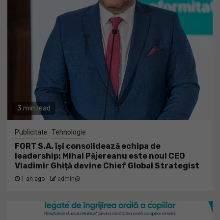
3 min read
Publicitate
Tehnologie
FORT S.A. își consolidează echipa de
leadership: Mihai Păjereanu este noul CEO
Vladimir Ghiță devine Chief Global Strategist
1 an ago
admin@