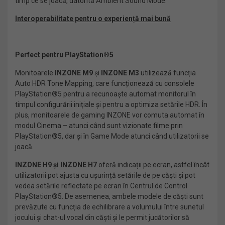
timp ce se joacă, datorită Ambient Sound Mode.
Interoperabilitate pentru o experiență mai bună
Perfect pentru PlayStation®5
Monitoarele
INZONE M9
și
INZONE M3
utilizează funcția
Auto HDR Tone Mapping, care funcționează cu consolele
PlayStation®5 pentru a recunoaște automat monitorul în
timpul configurării inițiale și pentru a optimiza setările HDR. În
plus, monitoarele de gaming INZONE vor comuta automat în
modul Cinema – atunci când sunt vizionate filme prin
PlayStation®5, dar și în Game Mode atunci când utilizatorii se
joacă.
INZONE H9 și INZONE H7
oferă indicații pe ecran, astfel încât
utilizatorii pot ajusta cu ușurință setările de pe căști și pot
vedea setările reflectate pe ecran în Centrul de Control
PlayStation®5. De asemenea, ambele modele de căști sunt
prevăzute cu funcția de echilibrare a volumului între sunetul
jocului și chat-ul vocal din căști și le permit jucătorilor să