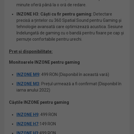
minute oferă până la o oră de redare.
INZONE H3: Căști cu fir pentru gaming:
Detectare
precisă a țintelor cu 360 Spatial Sound pentru Gaming și
tehnologie avansată care optimizează acustica. Sesiune
îndelungată de gaming cu o bandă pentru fixare pe cap și
pernuțe confortabile pentru urechi.
Preț și disponibilitate:
Monitoarele INZONE pentru gaming
INZONE M9
:
499 RON (Disponibil în această vară)
INZONE M3
:
Prețul urmează a fi confirmat (Disponibil în
iarna anului 2022)
Căștile INZONE pentru gaming
INZONE H9
:
499 RON
INZONE H7
:
149 RON
INZONE H3
:
499 RON