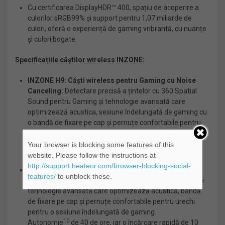
Cu certificarea DisplayHDR™ 400, spațiu de acoperire a
culorilor sRGB99% și support pentru 1,07 miliarde de
culori, oferă o experiență de gaming vribrantă, cu nuanțe
și culori bogate.
Specificațiile căștilor wireless INZONE:
INZONE H9: Căști wireless pentru Gaming cu Noise
Canceling:
Detectare precisă a țintelor cu 360 Spatial
Sound pentru Gaming și tehnologie avansată care
optimizează acustica, sesiune îndelungată de gaming cu
o bandă de fixare pe cap și pernuțe confortabile pentru
urechi, Noise Cancelling și Ambient Sound Mode. 32 de
9
ore de autonomie
a bateriei, iar o încărcare rapidă de
Your browser is blocking some features of this
numai 10 minute oferă până la o oră de redare.
website. Please follow the instructions at
http://support.heateor.com/browser-blocking-social-
INZONE H7: Căști wireless pentru gaming:
Detectare
features/
to unblock these.
precisă a țintelor cu 360 Spatial Sound pentru Gaming și
tehnologie avansată care optimizează acustica, bandă
de fixare pe cap și pernuțe confortabile pentru urechi
pentru o sesiune îndelungată de gaming.
10
Autonomie
de 40 de ore, iar o încărcare rapidă de 10