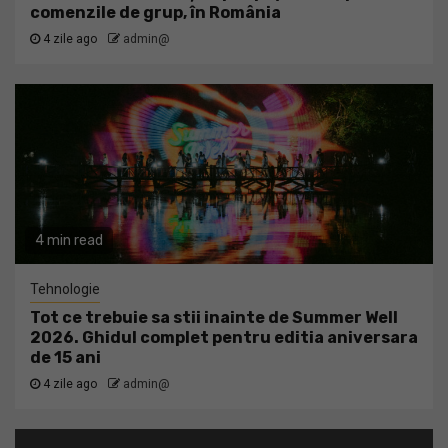
comenzile de grup, în România
4 zile ago
admin@
4 min read
Tehnologie
Tot ce trebuie sa stii inainte de Summer Well
2026. Ghidul complet pentru editia aniversara
de 15 ani
4 zile ago
admin@