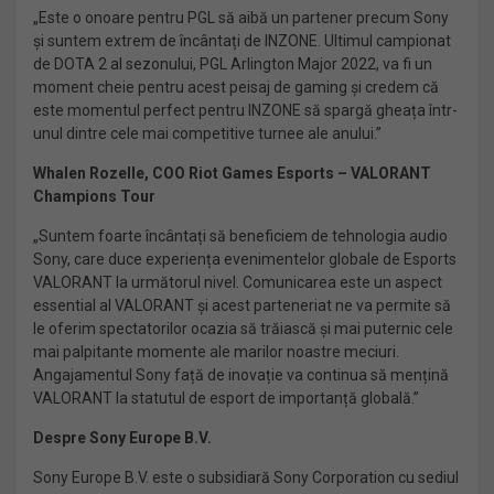
„Este o onoare pentru PGL să aibă un partener precum Sony
și suntem extrem de încântați de INZONE. Ultimul campionat
de DOTA 2 al sezonului, PGL Arlington Major 2022, va fi un
moment cheie pentru acest peisaj de gaming și credem că
este momentul perfect pentru INZONE să spargă gheața într-
unul dintre cele mai competitive turnee ale anului.”
Whalen Rozelle, COO Riot Games Esports – VALORANT
Champions Tour
„Suntem foarte încântați să beneficiem de tehnologia audio
Sony, care duce experiența evenimentelor globale de Esports
VALORANT la următorul nivel. Comunicarea este un aspect
essential al VALORANT și acest parteneriat ne va permite să
le oferim spectatorilor ocazia să trăiască și mai puternic cele
mai palpitante momente ale marilor noastre meciuri.
Angajamentul Sony față de inovație va continua să mențină
VALORANT la statutul de esport de importanță globală.”
Despre Sony Europe B.V.
Sony Europe B.V. este o subsidiară Sony Corporation cu sediul