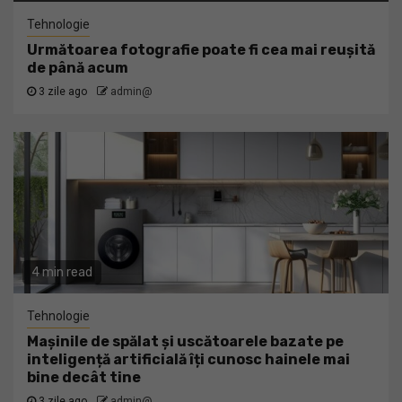
Tehnologie
Următoarea fotografie poate fi cea mai reușită
de până acum
3 zile ago
admin@
4 min read
Tehnologie
Mașinile de spălat și uscătoarele bazate pe
inteligență artificială îți cunosc hainele mai
bine decât tine
3 zile ago
admin@