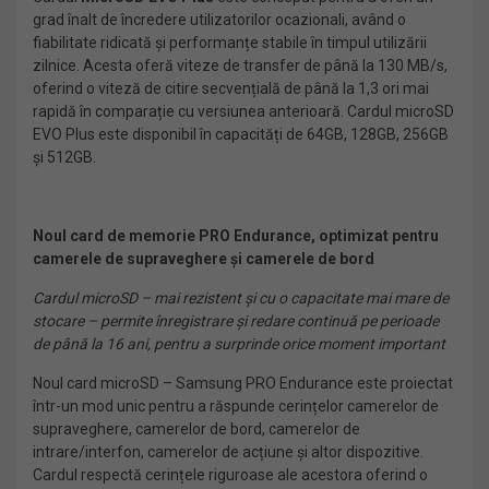
grad înalt de încredere utilizatorilor ocazionali, având o
fiabilitate ridicată și performanțe stabile în timpul utilizării
zilnice. Acesta oferă viteze de transfer de până la 130 MB/s,
oferind o viteză de citire secvențială de până la 1,3 ori mai
rapidă în comparație cu versiunea anterioară. Cardul microSD
EVO Plus este disponibil în capacități de 64GB, 128GB, 256GB
și 512GB.
Noul card de memorie PRO Endurance, optimizat pentru
camerele de supraveghere și camerele de bord
Cardul microSD – mai rezistent și cu o capacitate mai mare de
stocare – permite înregistrare și redare continuă pe perioade
de până la 16 ani, pentru a surprinde orice moment important
Noul card microSD – Samsung PRO Endurance este proiectat
într-un mod unic pentru a răspunde cerințelor camerelor de
supraveghere, camerelor de bord, camerelor de
intrare/interfon, camerelor de acțiune și altor dispozitive.
Cardul respectă cerințele riguroase ale acestora oferind o