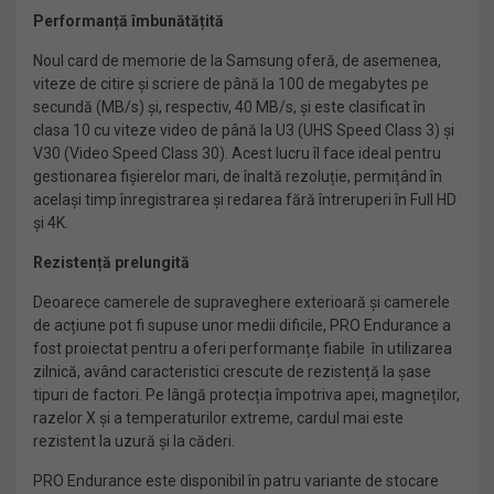
Performanță îmbunătățită
Noul card de memorie de la Samsung oferă, de asemenea,
viteze de citire și scriere de până la 100 de megabytes pe
secundă (MB/s) și, respectiv, 40 MB/s, și este clasificat în
clasa 10 cu viteze video de până la U3 (UHS Speed Class 3) și
V30 (Video Speed Class 30). Acest lucru îl face ideal pentru
gestionarea fișierelor mari, de înaltă rezoluție, permițând în
același timp înregistrarea și redarea fără întreruperi în Full HD
și 4K.
Rezistență prelungită
Deoarece camerele de supraveghere exterioară și camerele
de acțiune pot fi supuse unor medii dificile, PRO Endurance a
fost proiectat pentru a oferi performanțe fiabile în utilizarea
zilnică, având caracteristici crescute de rezistență la șase
tipuri de factori. Pe lângă protecția împotriva apei, magneților,
razelor X și a temperaturilor extreme, cardul mai este
rezistent la uzură și la căderi.
PRO Endurance este disponibil în patru variante de stocare