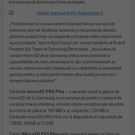
încrederea că datele sunt bine protejate.
„Profesioniștii și consumatorii obișnuiți doresc carduri de
memorie care să faciliteze salvarea și recuperarea datelor,
știind în același timp că imaginile și fișierele video importante
sunt protejate”,
spune KyuYoung Lee, vicepreședinte al Brand
Product Biz Team la Samsung Electronics.
„Noua linie de
carduri microSD de la Samsung oferă caracteristicile și
capabilitățile de care consumatorii, dar și profesioniștii au
nevoie: viteze mai mari, împreună cu o fiabilitate și rezistență
sporite pentru a oferi performanța ultra-înaltă pe care și-o
dorește fiecare utilizator”.
Cardurile
microSD PRO Plus
– o apariție nouă în gama de
microSD de la Samsung, sunt concepute pentru creatorii de
conținut mai pretențioși, oferind viteze excepționale de citire
și scriere de până la 160 MB/s și, respectiv, 120 MB/s.
Cardurile microSD PRO Plus vor fi disponibile în capacități de
128GB, 256GB și 512GB.
Cardul
MicroSD EVO Plus
este conceput pentru a oferi un