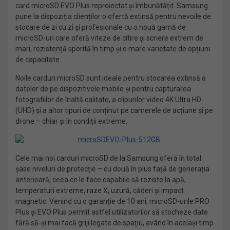
card microSD EVO Plus reproiectat și îmbunătățit. Samsung
pune la dispoziția clienților o ofertă extinsă pentru nevoile de
stocare de zi cu zi și profesionale cu o nouă gamă de
microSD-uri care oferă viteze de citire și scriere extrem de
mari, rezistență sporită în timp și o mare varietate de opțiuni
de capacitate.
Noile carduri microSD sunt ideale pentru stocarea extinsă a
datelor de pe dispozitivele mobile și pentru capturarea
fotografiilor de înaltă calitate, a clipurilor video 4K Ultra HD
(UHD) și a altor tipuri de conținut pe camerele de acțiune și pe
drone – chiar și în condiții extreme.
Cele mai noi carduri microSD de la Samsung oferă în total
șase niveluri de protecție – cu două în plus față de generația
anterioară, ceea ce le face capabile să reziste la apă,
temperaturi extreme, raze X, uzură, căderi și impact
magnetic. Venind cu o garanție de 10 ani, microSD-urile PRO
Plus și EVO Plus permit astfel utilizatorilor să stocheze date
fără să-și mai facă griji legate de spațiu, având în același timp