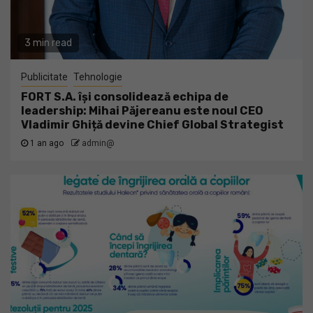
3 min read
Publicitate
Tehnologie
FORT S.A. își consolidează echipa de
leadership: Mihai Păjereanu este noul CEO
Vladimir Ghiță devine Chief Global Strategist
1 an ago
admin@