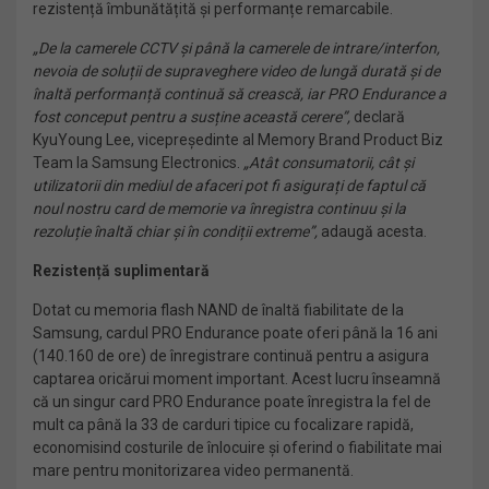
rezistență îmbunătățită și performanțe remarcabile.
„De la camerele CCTV și până la camerele de intrare/interfon,
nevoia de soluții de supraveghere video de lungă durată și de
înaltă performanță continuă să crească, iar PRO Endurance a
fost conceput pentru a susține această cerere”,
declară
KyuYoung Lee, vicepreședinte al Memory Brand Product Biz
Team la Samsung Electronics.
„Atât consumatorii, cât și
utilizatorii din mediul de afaceri pot fi asigurați de faptul că
noul nostru card de memorie va înregistra continuu și la
rezoluție înaltă chiar și în condiții extreme”,
adaugă acesta.
Rezistență suplimentară
Dotat cu memoria flash NAND de înaltă fiabilitate de la
Samsung, cardul PRO Endurance poate oferi până la 16 ani
(140.160 de ore) de înregistrare continuă pentru a asigura
captarea oricărui moment important. Acest lucru înseamnă
că un singur card PRO Endurance poate înregistra la fel de
mult ca până la 33 de carduri tipice cu focalizare rapidă,
economisind costurile de înlocuire și oferind o fiabilitate mai
mare pentru monitorizarea video permanentă.