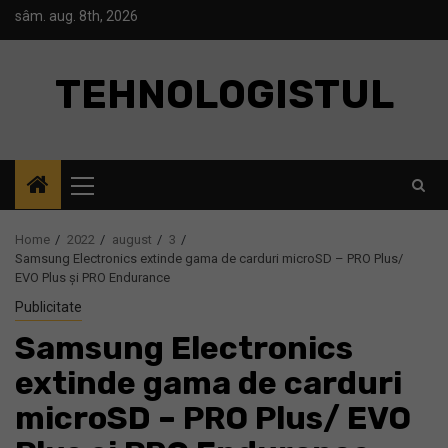
Skip
sâm. aug. 8th, 2026
to
content
TEHNOLOGISTUL
Primary
Menu
Home
2022
august
3
Samsung Electronics extinde gama de carduri microSD – PRO Plus/
EVO Plus și PRO Endurance
Publicitate
Samsung Electronics
extinde gama de carduri
microSD – PRO Plus/ EVO