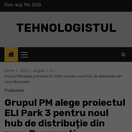
Skip
Dum. aug. 9th, 2026
to
content
TEHNOLOGISTUL
Primary
Menu
Home
2022
august
9
Grupul PM alege proiectul ELI Park 3 pentru noul hub de distribuție din
zona București
Publicitate
Grupul PM alege proiectul
ELI Park 3 pentru noul
hub de distribuție din