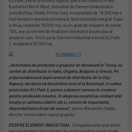
ELI Park 3 este un proiect logistic, parte din hubul ELI Park
Bucharest North West, dezvoltat de Element Industrial în
zona Buftea-Chitila. Prima fază, în suprafață de 18.500 mp a
fost livrată în această primăvară, fiind închiriată integral. Faza
a doua, respectiv 30.000 mp, cu un grad de ocupare de peste
75%, are ca termen de finalizare trimestrul al patrulea al
anului în curs. Tot în zonă, Element Industrial a livrat ELI Park
1, totalizând 50.000 mp.
„Activitatea de producție a grupului se derulează în Turcia, cu
centre de distribuție în Italia, Ungaria, Bulgaria și Grecia. Pe
piața românească după centrul de distribuție de la Cluj-
Napoca, am decis să deschidem unul și la București, în cadrul
proiectului ELI Park 3, pentru a deservi cererea în creștere
pentru produsele noastre. În alegerea noastră au contact atât
locația și calitatea clădirii cât și, extrem de importantă,
disponibilitatea forței de muncă”,
spune Alexandru Vaida,
director comercial în cadrul grupului.
DESPRE ELEMENT INDUSTRIAL
: Compania este unul dintre
cei mai dinamici dezvoltatori de spatii logistice si industriale,