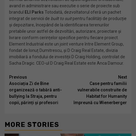
avand in administrare sau executie o serie de proiecte sub
brandul
ELI Parks
Totodată, dezvoltatorul oferă un pachet
integrat de servicii de
built to suit
pentru facilități de producție
și depozitare, începând de la identificarea terenurilor
pretabile unor astfel de dezvoltări, autorizare, proiectare și
livrare conform cerințelor specifice pentru fiecare proiect.
Element Industrial este un joint venture între Element Group,
fondat de Ionuț Dumitrescu, și D Craig Real Estate, divizia
imobiliară a fondului de investiții D Craig Holding, controlat de
Sacha Dragic. CEO-ul D Craig Real Estate este Anca Damour.
Continue
Previous
Next
Asociația Zi de Bine
Case pentru familii
Reading
organizează o tabără anti-
vulnerabile construite de
bullying la Straja, pentru
Habitat for Humanity
copii, părinți și profesori
împreună cu Wienerberger
MORE STORIES