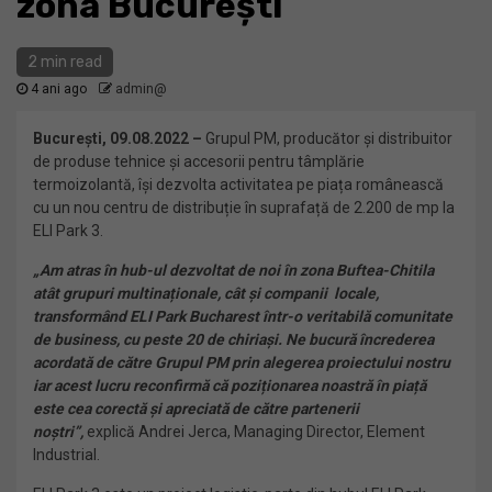
zona București
2 min read
4 ani ago
admin@
București, 09.08.2022 –
Grupul PM, producător şi distribuitor
de produse tehnice şi accesorii pentru tâmplărie
termoizolantă, își dezvolta activitatea pe piața românească
cu un nou centru de distribuție în suprafață de 2.200 de mp la
ELI Park 3.
„
Am atras în hub-ul dezvoltat de noi în zona Buftea-Chitila
atât grupuri multinaționale, cât și companii locale,
transformând
ELI Park Bucharest într-o veritabilă comunitate
de business, cu peste 20 de chiriași. Ne bucură încrederea
acordată de către Grupul PM prin alegerea proiectului nostru
iar acest lucru reconfirmă că poziționarea noastră în piață
este cea corectă și apreciată de către partenerii
noștri
”,
explică Andrei Jerca, Managing Director, Element
Industrial.