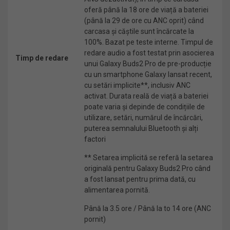
oferă până la 18 ore de viață a bateriei
(până la 29 de ore cu ANC oprit) când
carcasa și căștile sunt încărcate la
100%. Bazat pe teste interne. Timpul de
redare audio a fost testat prin asocierea
Timp de redare
unui Galaxy Buds2 Pro de pre-producție
cu un smartphone Galaxy lansat recent,
cu setări implicite**, inclusiv ANC
activat. Durata reală de viață a bateriei
poate varia și depinde de condițiile de
utilizare, setări, numărul de încărcări,
puterea semnalului Bluetooth și alți
factori
** Setarea implicită se referă la setarea
originală pentru Galaxy Buds2 Pro când
a fost lansat pentru prima dată, cu
alimentarea pornită.
Până la 3.5 ore / Până la to 14 ore (ANC
pornit)