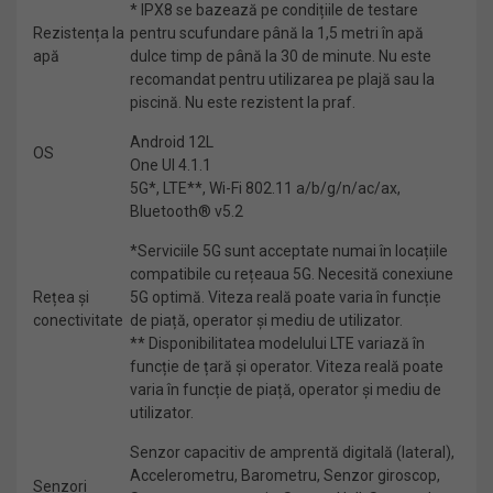
* IPX8 se bazează pe condițiile de testare
Rezistența la
pentru scufundare până la 1,5 metri în apă
apă
dulce timp de până la 30 de minute. Nu este
recomandat pentru utilizarea pe plajă sau la
piscină. Nu este rezistent la praf.
Android 12L
OS
One UI 4.1.1
5G*, LTE**, Wi-Fi 802.11 a/b/g/n/ac/ax,
Bluetooth® v5.2
*Serviciile 5G sunt acceptate numai în locațiile
compatibile cu rețeaua 5G. Necesită conexiune
Rețea și
5G optimă. Viteza reală poate varia în funcție
conectivitate
de piață, operator și mediu de utilizator.
** Disponibilitatea modelului LTE variază în
funcție de țară și operator. Viteza reală poate
varia în funcție de piață, operator și mediu de
utilizator.
Senzor capacitiv de amprentă digitală (lateral),
Accelerometru, Barometru, Senzor giroscop,
Senzori