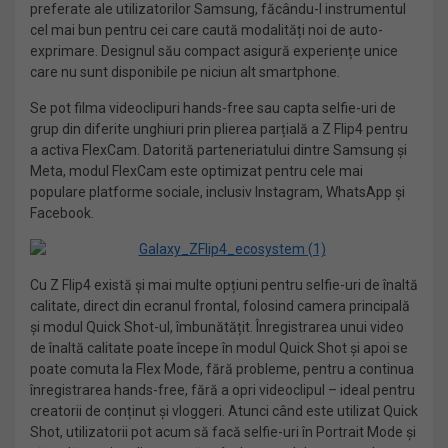
preferate ale utilizatorilor Samsung, făcându-l instrumentul
cel mai bun pentru cei care caută modalități noi de auto-
exprimare. Designul său compact asigură experiențe unice
care nu sunt disponibile pe niciun alt smartphone.
Se pot filma videoclipuri hands-free sau capta selfie-uri de
grup din diferite unghiuri prin plierea parțială a Z Flip4 pentru
a activa FlexCam. Datorită parteneriatului dintre Samsung și
Meta, modul FlexCam este optimizat pentru cele mai
populare platforme sociale, inclusiv Instagram, WhatsApp și
Facebook.
Cu Z Flip4 există și mai multe opțiuni pentru selfie-uri de înaltă
calitate, direct din ecranul frontal, folosind camera principală
și modul Quick Shot-ul, îmbunătățit. Înregistrarea unui video
de înaltă calitate poate începe în modul Quick Shot și apoi se
poate comuta la Flex Mode, fără probleme, pentru a continua
înregistrarea hands-free, fără a opri videoclipul – ideal pentru
creatorii de conținut și vloggeri. Atunci când este utilizat Quick
Shot, utilizatorii pot acum să facă selfie-uri în Portrait Mode și