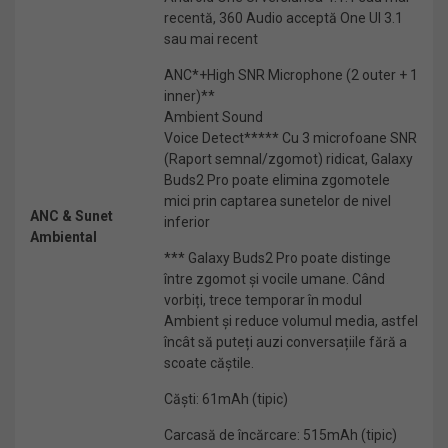
recentă, 360 Audio acceptă One UI 3.1
sau mai recent
ANC*+High SNR Microphone (2 outer + 1
inner)**
Ambient Sound
Voice Detect***** Cu 3 microfoane SNR
(Raport semnal/zgomot) ridicat, Galaxy
Buds2 Pro poate elimina zgomotele
mici prin captarea sunetelor de nivel
ANC & Sunet
inferior
Ambiental
*** Galaxy Buds2 Pro poate distinge
între zgomot și vocile umane. Când
vorbiți, trece temporar în modul
Ambient și reduce volumul media, astfel
încât să puteți auzi conversațiile fără a
scoate căștile.
Căști: 61mAh (tipic)
Carcasă de încărcare: 515mAh (tipic)