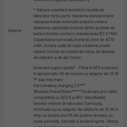
* Valoare standard testată în condiții de
laborator terță parte. Valoarea standard este
valoarea medie estimată având în vedere
abaterea capacității bateriei dintre probele de
Baterie
baterii testate conform standardului IEC 61960.
Capacitatea nominală (minimă) este de 4275
mAh. Durata reală de viață a bateriei poate
varia în funcție de mediul de rețea, de tiparele
de utilizare și de alți factori.
Încărcare super rapidă* : Până la 50% încărcare
în aproximativ 30 de minute cu adaptor de 25 W
** sau mai mare
Fast wireless charging 2.0***
Wireless PowerShare***** Încărcare prin cablu
compatibilă cu QC2.0 și AFC. Rezultatele
testelor interne de laborator Samsung,
efectuate cu un adaptor de călătorie de 25 W, în
timp ce acesta are 0% din putere rămasă, cu
toate serviciile, funcțiile și ecranul oprite. Viteza