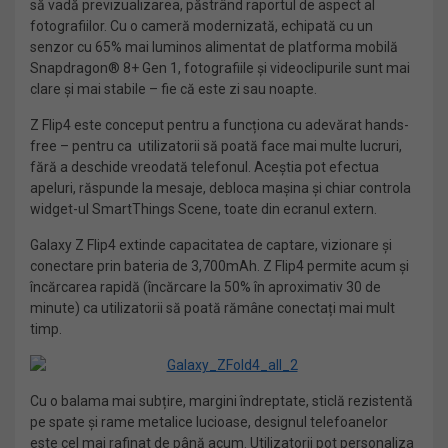
să vadă previzualizarea, păstrând raportul de aspect al
fotografiilor. Cu o cameră modernizată, echipată cu un
senzor cu 65% mai luminos alimentat de platforma mobilă
Snapdragon® 8+ Gen 1, fotografiile și videoclipurile sunt mai
clare și mai stabile – fie că este zi sau noapte.
Z Flip4 este conceput pentru a funcționa cu adevărat hands-
free – pentru ca utilizatorii să poată face mai multe lucruri,
fără a deschide vreodată telefonul. Aceștia pot efectua
apeluri, răspunde la mesaje, debloca mașina și chiar controla
widget-ul SmartThings Scene, toate din ecranul extern.
Galaxy Z Flip4 extinde capacitatea de captare, vizionare și
conectare prin bateria de 3,700mAh. Z Flip4 permite acum și
încărcarea rapidă (încărcare la 50% în aproximativ 30 de
minute) ca utilizatorii să poată rămâne conectați mai mult
timp.
Cu o balama mai subțire, margini îndreptate, sticlă rezistentă
pe spate și rame metalice lucioase, designul telefoanelor
este cel mai rafinat de până acum. Utilizatorii pot personaliza