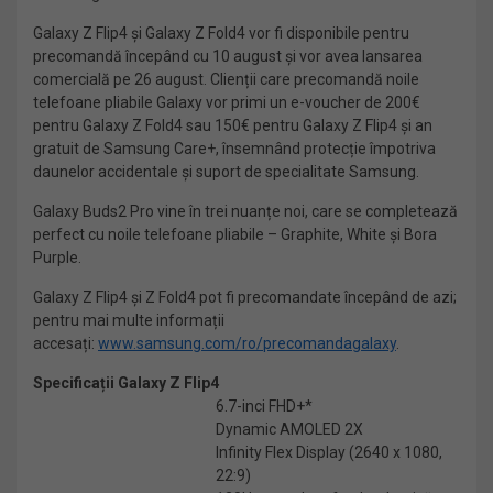
Galaxy Z Flip4 și Galaxy Z Fold4 vor fi disponibile pentru
precomandă începând cu 10 august și vor avea lansarea
comercială pe 26 august. Clienții care precomandă noile
telefoane pliabile Galaxy vor primi un e-voucher de 200€
pentru Galaxy Z Fold4 sau 150€ pentru Galaxy Z Flip4 și an
gratuit de Samsung Care+, însemnând protecție împotriva
daunelor accidentale și suport de specialitate Samsung.
Galaxy Buds2 Pro vine în trei nuanțe noi, care se completează
perfect cu noile telefoane pliabile – Graphite, White și Bora
Purple.
Galaxy Z Flip4 și Z Fold4 pot fi precomandate începând de azi;
pentru mai multe informații
accesați:
www.samsung.com/ro/precomandagalaxy
.
Specificații Galaxy Z Flip4
6.7-inci FHD+*
Dynamic AMOLED 2X
Infinity Flex Display (2640 x 1080,
22:9)