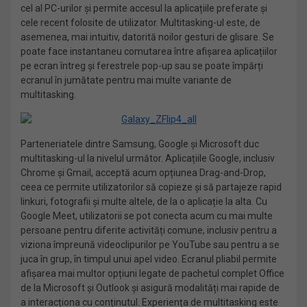
cel al PC-urilor și permite accesul la aplicațiile preferate și
cele recent folosite de utilizator. Multitasking-ul este, de
asemenea, mai intuitiv, datorită noilor gesturi de glisare. Se
poate face instantaneu comutarea între afișarea aplicațiilor
pe ecran întreg și ferestrele pop-up sau se poate împărți
ecranul în jumătate pentru mai multe variante de
multitasking.
Parteneriatele dintre Samsung, Google și Microsoft duc
multitasking-ul la nivelul următor. Aplicațiile Google, inclusiv
Chrome și Gmail, acceptă acum opțiunea Drag-and-Drop,
ceea ce permite utilizatorilor să copieze și să partajeze rapid
linkuri, fotografii și multe altele, de la o aplicație la alta. Cu
Google Meet, utilizatorii se pot conecta acum cu mai multe
persoane pentru diferite activități comune, inclusiv pentru a
viziona împreună videoclipurilor pe YouTube sau pentru a se
juca în grup, în timpul unui apel video. Ecranul pliabil permite
afișarea mai multor opțiuni legate de pachetul complet Office
de la Microsoft și Outlook și asigură modalități mai rapide de
a interacționa cu conținutul. Experiența de multitasking este