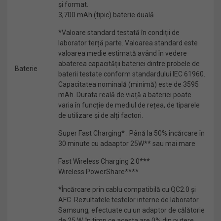
și format.
3,700 mAh (tipic) baterie duală
*Valoare standard testată în condiții de
laborator terță parte. Valoarea standard este
valoarea medie estimată având în vedere
abaterea capacității bateriei dintre probele de
Baterie
baterii testate conform standardului IEC 61960.
Capacitatea nominală (minimă) este de 3595
mAh. Durata reală de viață a bateriei poate
varia în funcție de mediul de rețea, de tiparele
de utilizare și de alți factori.
Super Fast Charging* : Până la 50% încărcare în
30 minute cu adaaptor 25W** sau mai mare
Fast Wireless Charging 2.0***
Wireless PowerShare****
*Încărcare prin cablu compatibilă cu QC2.0 și
AFC. Rezultatele testelor interne de laborator
Samsung, efectuate cu un adaptor de călătorie
de 25 W, în timp ce acesta are 0% din putere