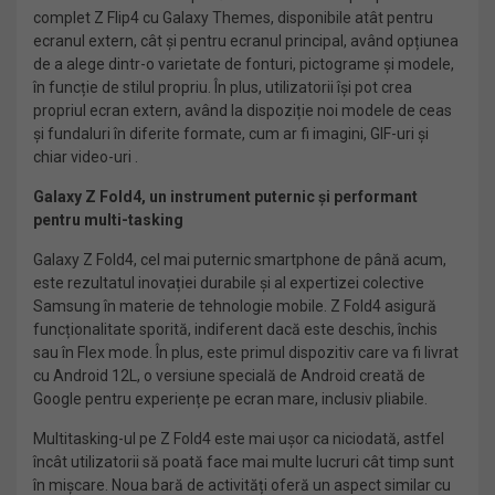
complet Z Flip4 cu Galaxy Themes, disponibile atât pentru
ecranul extern, cât și pentru ecranul principal, având opțiunea
de a alege dintr-o varietate de fonturi, pictograme și modele,
în funcție de stilul propriu. În plus, utilizatorii își pot crea
propriul ecran extern, având la dispoziție noi modele de ceas
și fundaluri în diferite formate, cum ar fi imagini, GIF-uri și
chiar video-uri .
Galaxy Z Fold4, un instrument puternic și performant
pentru multi-tasking
Galaxy Z Fold4, cel mai puternic smartphone de până acum,
este rezultatul inovației durabile și al expertizei colective
Samsung în materie de tehnologie mobile. Z Fold4 asigură
funcționalitate sporită, indiferent dacă este deschis, închis
sau în Flex mode. În plus, este primul dispozitiv care va fi livrat
cu Android 12L, o versiune specială de Android creată de
Google pentru experiențe pe ecran mare, inclusiv pliabile.
Multitasking-ul pe Z Fold4 este mai ușor ca niciodată, astfel
încât utilizatorii să poată face mai multe lucruri cât timp sunt
în mișcare. Noua bară de activități oferă un aspect similar cu