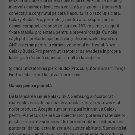
Muzica se aude mai bine la noile căști cu Hi-Fi pe 24 de biți și
interval dinamic ridicat, ceea ce ajută utilizatorii să se simtă
conectați la conținutul pe care îl ascultă, la o rezoluție clară.
Galaxy Buds2 Pro, perfecte și pentru a face sport, au un
design compact, ergonomic, sunt cu 15% mai mici, asigură
fixare stabilă, proiectată pentru a preveni rotația. Cu noile
căști pot fi preluate apeluri chiar și din mers, ele având un
ANC puternic pentru a elimina zgomotul de fundal. Noile
Galaxy Buds2 Pro permit utilizatorilor să evadeze în propria
lume și să rămână conectați simultan la viața lor.
Și dacă utilizatorii își pierd Buds2 Pro, cu ajutorul SmartThings
Find aceștia le pot localiza foarte ușor.
Galaxy pentru planetă
De la lansarea seriei Galaxy S22, Samsung a încorporat
materiale reciclate nu doar în ambalaje, ci și în hardware-ul
noilor produse. Aceștia sunt primii pași în inițiativa Galaxy
pentru Planetă, care are ca obiectiv încorporarea materialelor
plastice reciclate și crearea de noi materiale în colaborare cu
parteneri de top, activi în zona de sustenabilitate. Samsung își
propune să identifice noi modalități sustenabile de producție.