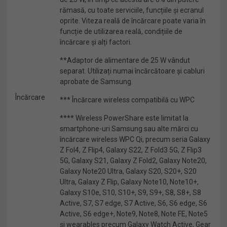
rămasă, cu toate serviciile, funcțiile și ecranul
oprite. Viteza reală de încărcare poate varia în
funcție de utilizarea reală, condițiile de
încărcare și alți factori.
**Adaptor de alimentare de 25 W vândut
separat. Utilizați numai încărcătoare și cabluri
aprobate de Samsung.
Încărcare
*** Încărcare wireless compatibilă cu WPC
**** Wireless PowerShare este limitat la
smartphone-uri Samsung sau alte mărci cu
încărcare wireless WPC Qi, precum seria Galaxy
Z Fol4, Z Flip4, Galaxy S22, Z Fold3 5G, Z Flip3
5G, Galaxy S21, Galaxy Z Fold2, Galaxy Note20,
Galaxy Note20 Ultra, Galaxy S20, S20+, S20
Ultra, Galaxy Z Flip, Galaxy Note10, Note10+,
Galaxy S10e, S10, S10+, S9, S9+, S8, S8+, S8
Active, S7, S7 edge, S7 Active, S6, S6 edge, S6
Active, S6 edge+, Note9, Note8, Note FE, Note5
și wearables precum Galaxy Watch Active, Gear