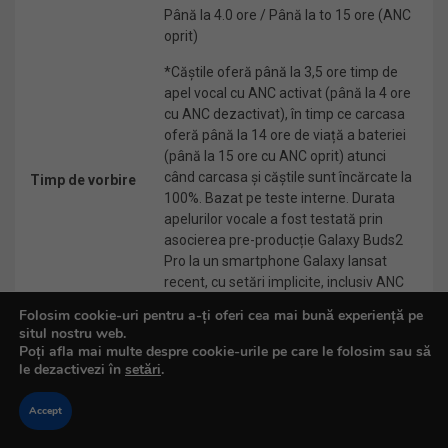
Până la 4.0 ore / Până la to 15 ore (ANC
oprit)
*Căștile oferă până la 3,5 ore timp de
apel vocal cu ANC activat (până la 4 ore
cu ANC dezactivat), în timp ce carcasa
oferă până la 14 ore de viață a bateriei
(până la 15 ore cu ANC oprit) atunci
când carcasa și căștile sunt încărcate la
Timp de vorbire
100%. Bazat pe teste interne. Durata
apelurilor vocale a fost testată prin
asocierea pre-producție Galaxy Buds2
Pro la un smartphone Galaxy lansat
recent, cu setări implicite, inclusiv ANC
activat. Durata reală de viață a bateriei
Folosim cookie-uri pentru a-ți oferi cea mai bună experiență pe
poate varia și depinde de condițiile de
situl nostru web.
utilizare, setări, numărul de încărcări,
Poți afla mai multe despre cookie-urile pe care le folosim sau să
puterea semnalului Bluetooth și alți
le dezactivezi în
setări
.
factori.
Accept
Bluetooth® 5.3, Auto Switching