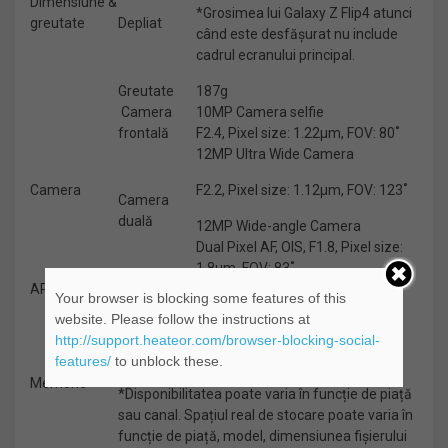
Dimensiune &
*Grosimea lui Galaxy Z Flip4 atunci
greutate
Depliat
când este desfășurat nu include
cadrul ecranului principal.
Greutate
187g
Camera
10MP Camera selfie
frontală
F2.4, Pixel size: 1.22μm, FOV: 80˚
12MP Ultra Wide Camera
Camera
F2.2, Pixel size: 1.12μm, FOV: 123˚
Camera
duală
12MP Wide-angle Camera
Dual Pixel AF, OIS, F1.8, Pixel size:
1.8μm, FOV: 83˚
AP
4㎚ Procesor Octa-Core
Your browser is blocking some features of this
8GB RAM cu 512GB stocare internă
website. Please follow the instructions at
8GB RAM cu 256GB stocare internă
http://support.heateor.com/browser-blocking-social-
8GB RAM cu 128GB stocare internă
features/
to unblock these.
Memorie
*Disponibilitatea poate varia în funcție de piață
sau canal. Spațiul real de stocare poate varia în
funcție de piață, model, dimensiunea fișierului