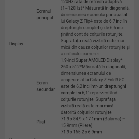
120Hz rata de refresh adaptivă
(1~120Hz)* Măsurată în diagonală,
Ecranul
dimensiunea ecranului principal al
principal
lui Galaxy Z Flip4 este de 6,7 inci în
dreptunghi complet și de 6,6 inci
ținând cont de colțurile rotunjite;
Suprafața reală vizibilă este mai
Display
mică din cauza colțurilor rotunjite și
a orificiului camerei.
1.9-inci Super AMOLED Display*
260 x 512*Măsurată în diagonală,
dimensiunea ecranului de
acoperire al lui Galaxy Z Fold3 5G
Ecran
este de 6,2 inci într-un dreptunghi
secundar
complet și 6,1″ reprezentând
colțurile rotunjite. Suprafața
vizibilă reală este mai mică
datorită colțurilor rotunjite.
71.9 x 84.9 x 17.1mm (Balama) –
Pliat
15.9mm (Pliere)
71.9 x 165.2 x 6.9mm