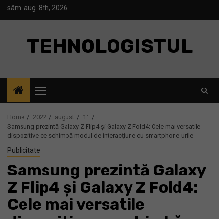
Skip
sâm. aug. 8th, 2026
to
content
TEHNOLOGISTUL
Primary
Menu
Home
2022
august
11
Samsung prezintă Galaxy Z Flip4 și Galaxy Z Fold4: Cele mai versatile
dispozitive ce schimbă modul de interacțiune cu smartphone-urile
Publicitate
Samsung prezintă Galaxy
Z Flip4 și Galaxy Z Fold4:
Cele mai versatile