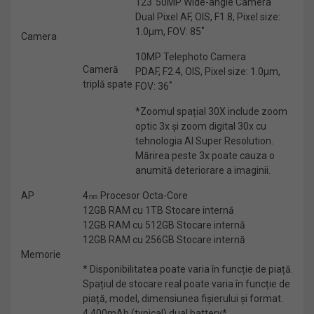
123˚50MP Wide-angle Camera
Dual Pixel AF, OIS, F1.8, Pixel size:
1.0μm, FOV: 85˚
Camera
10MP Telephoto Camera
Cameră
PDAF, F2.4, OIS, Pixel size: 1.0μm,
triplă spate
FOV: 36˚
*Zoomul spațial 30X include zoom
optic 3x și zoom digital 30x cu
tehnologia AI Super Resolution.
Mărirea peste 3x poate cauza o
anumită deteriorare a imaginii.
AP
4㎚ Procesor Octa-Core
12GB RAM cu 1TB Stocare internă
12GB RAM cu 512GB Stocare internă
12GB RAM cu 256GB Stocare internă
Memorie
* Disponibilitatea poate varia în funcție de piață.
Spațiul de stocare real poate varia în funcție de
piață, model, dimensiunea fișierului și format.
4,400mAh (typical) dual battery*