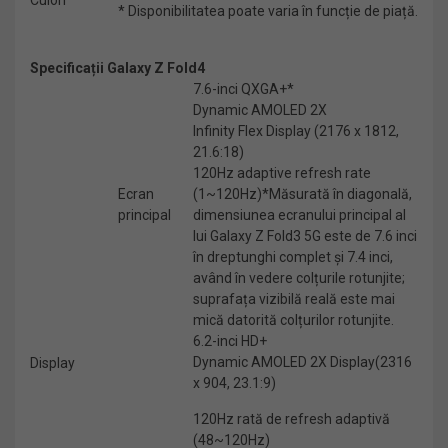
Culori
* Disponibilitatea poate varia în funcție de piață.
Specificații Galaxy Z Fold4
7.6-inci QXGA+*
Dynamic AMOLED 2X
Infinity Flex Display (2176 x 1812,
21.6:18)
120Hz adaptive refresh rate
Ecran
(1~120Hz)*Măsurată în diagonală,
principal
dimensiunea ecranului principal al
lui Galaxy Z Fold3 5G este de 7.6 inci
în dreptunghi complet și 7.4 inci,
având în vedere colțurile rotunjite;
suprafața vizibilă reală este mai
mică datorită colțurilor rotunjite.
6.2-inci HD+
Dynamic AMOLED 2X Display(2316
Display
x 904, 23.1:9)
120Hz rată de refresh adaptivă
(48~120Hz)