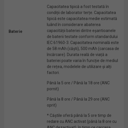
Capacitatea tipică a fost testată în
condiții de laborator terțe. Capacitatea
tipică este capacitatea medie estimată
luând în considerare abaterea
capacității bateriei dintre eșantioanele
Baterie
de baterii testate conform standardului
IEC 61960-3. Capacitatea nominală este
de 58 mAh (căști), 500 mAh (carcasa de
încărcare). Durata reală de viață a
bateriei poate varia în funcție de mediul
de rețea, modelele de utilizare și alți
factori.
Până la 5 ore / Până la 18 ore (ANC
pornit)
Până la 8 ore / Până la 29 ore (ANC
oprit)
* Căștile oferă până la 5 ore timp de
redare cu ANC activat (până la 8 ore cu
ANC dezactivat), în timp ce carcasa