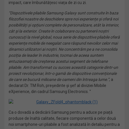
impact, care îmbunătățesc viața de zi cu zi.
“Dispozitivele pliabile Samsung Galaxy sunt construite în baza
filozofiei noastre de deschidere spre noi experiențe și oferă noi
posibilități și opțiuni complete de personalizare, atât la interior,
cât și la exterior. Create în colaborare cu partenerii noștri
cunoscuți la nivel global, noua serie de dispozitive pliabile oferă
experiențe mobile de neegalat care răspund nevoilor celor mai
dinamici utilizatori ai noștri. Ne concentrăm pe a ne consolida
poziția de leader în industrie, tocmai de aceea suntem
entuziasmați de creșterea acestui segment de telefoane
pliabile. Am transformat cu succes această categorie dintr-un
proiect revoluționar, într-o gamă de dispozitive convenționale
de care se bucură milioane de oameni din întreaga lume.”
, a
declarat Dr. TM Roh, președinte și șef al diviziei Mobile
eXperience, din cadrul Samsung Electronics. ”
Ca o dovadă a dedicării Samsung pentru a aduce pe piață
produse de înaltă calitate, fiecare componentă a celor două
noi smartphone-uri pliabile a fost analizată în detaliu pentru a