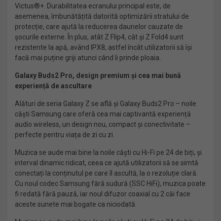
Victus®+. Durabilitatea ecranului principal este, de
asemenea, îmbunătățită datorită optimizării stratului de
protecție, care ajută la reducerea daunelor cauzate de
șocurile externe. În plus, atât Z Flip4, cât și Z Fold4 sunt
rezistente la apă, având IPX8, astfel încât utilizatorii să își
facă mai puține griji atunci când îi prinde ploaia.
Galaxy Buds2 Pro, design premium și cea mai bună
experiență de ascultare
Alături de seria Galaxy Z se află și Galaxy Buds2 Pro – noile
căști Samsung care oferă cea mai captivantă experiență
audio wireless, un design nou, compact și conectivitate –
perfecte pentru viața de zi cu zi.
Muzica se aude mai bine la noile căști cu Hi-Fi pe 24 de biți, și
interval dinamic ridicat, ceea ce ajută utilizatorii să se simtă
conectați la conținutul pe care îl ascultă, la o rezoluție clară.
Cu noul codec Samsung fără sudură (SSC HiFi), muzica poate
fi redată fără pauză, iar noul difuzor coaxial cu 2 căi face
aceste sunete mai bogate ca niciodată.