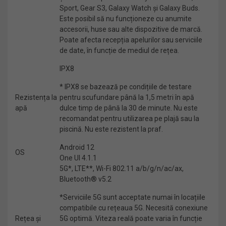
Sport, Gear S3, Galaxy Watch și Galaxy Buds.
Este posibil să nu funcționeze cu anumite
accesorii, huse sau alte dispozitive de marcă.
Poate afecta recepția apelurilor sau serviciile
de date, în funcție de mediul de rețea.
IPX8
* IPX8 se bazează pe condițiile de testare
Rezistența la
pentru scufundare până la 1,5 metri în apă
apă
dulce timp de până la 30 de minute. Nu este
recomandat pentru utilizarea pe plajă sau la
piscină. Nu este rezistent la praf.
Android 12
OS
One UI 4.1.1
5G*, LTE**, Wi-Fi 802.11 a/b/g/n/ac/ax,
Bluetooth® v5.2
*Serviciile 5G sunt acceptate numai în locațiile
compatibile cu rețeaua 5G. Necesită conexiune
Rețea și
5G optimă. Viteza reală poate varia în funcție