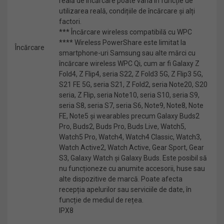
reală de încărcare poate varia în funcție de
utilizarea reală, condițiile de încărcare și alți
factori.
*** Încărcare wireless compatibilă cu WPC
**** Wireless PowerShare este limitat la
Încărcare
smartphone-uri Samsung sau alte mărci cu
încărcare wireless WPC Qi, cum ar fi Galaxy Z
Fold4, Z Flip4, seria S22, Z Fold3 5G, Z Flip3 5G,
S21 FE 5G, seria S21, Z Fold2, seria Note20, S20
seria, Z Flip, seria Note10, seria S10, seria S9,
seria S8, seria S7, seria S6, Note9, Note8, Note
FE, Note5 și wearables precum Galaxy Buds2
Pro, Buds2, Buds Pro, Buds Live, Watch5,
Watch5 Pro, Watch4, Watch4 Classic, Watch3,
Watch Active2, Watch Active, Gear Sport, Gear
S3, Galaxy Watch și Galaxy Buds. Este posibil să
nu funcționeze cu anumite accesorii, huse sau
alte dispozitive de marcă. Poate afecta
recepția apelurilor sau serviciile de date, în
funcție de mediul de rețea.
IPX8