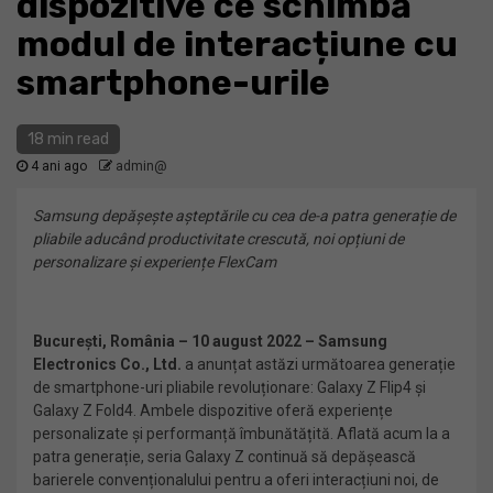
dispozitive ce schimbă
modul de interacțiune cu
smartphone-urile
18 min read
4 ani ago
admin@
Samsung depășește așteptările cu cea de-a patra generație de
pliabile aducând productivitate crescută, noi opțiuni de
personalizare și experiențe FlexCam
București, România – 10 august
2022
– Samsung
Electronics Co., Ltd.
a anunțat astăzi următoarea generație
de smartphone-uri pliabile revoluționare: Galaxy Z Flip4 și
Galaxy Z Fold4. Ambele dispozitive oferă experiențe
personalizate și performanță îmbunătățită. Aflată acum la a
patra generație, seria Galaxy Z continuă să depășească
barierele convenționalului pentru a oferi interacțiuni noi, de