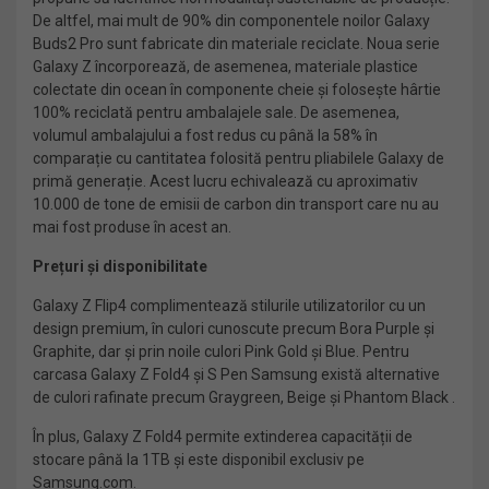
De altfel, mai mult de 90% din componentele noilor Galaxy
Buds2 Pro sunt fabricate din materiale reciclate. Noua serie
Galaxy Z încorporează, de asemenea, materiale plastice
colectate din ocean în componente cheie și folosește hârtie
100% reciclată pentru ambalajele sale. De asemenea,
volumul ambalajului a fost redus cu până la 58%
în
comparație cu cantitatea folosită pentru pliabilele Galaxy de
primă generație. Acest lucru echivalează cu aproximativ
10.000 de tone de emisii de carbon din transport care nu au
mai fost produse în acest an.
Prețuri și disponibilitate
Galaxy Z Flip4 complimentează stilurile utilizatorilor cu un
design premium, în culori cunoscute precum Bora Purple și
Graphite, dar și prin noile culori Pink Gold și Blue. Pentru
carcasa Galaxy Z Fold4 și S Pen Samsung există alternative
de culori rafinate precum Graygreen, Beige și Phantom Black .
În plus, Galaxy Z Fold4 permite extinderea capacității de
stocare până la 1TB și este disponibil exclusiv pe
Samsung.com.