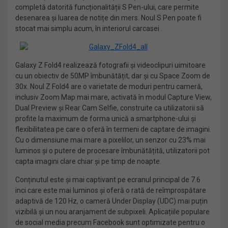
completă datorită funcționalității S Pen-ului, care permite
desenarea și luarea de notițe din mers. Noul S Pen poate fi
stocat mai simplu acum, în interiorul carcasei .
Galaxy Z Fold4 realizează fotografii și videoclipuri uimitoare
cu un obiectiv de 50MP îmbunătățit, dar și cu Space Zoom de
30x. Noul Z Fold4 are o varietate de moduri pentru cameră,
inclusiv Zoom Map mai mare, activată în modul Capture View,
Dual Preview și Rear Cam Selfie, construite ca utilizatorii să
profite la maximum de forma unică a smartphone-ului și
flexibilitatea pe care o oferă în termeni de captare de imagini.
Cu o dimensiune mai mare a pixelilor, un senzor cu 23% mai
luminos și o putere de procesare îmbunătățită, utilizatorii pot
capta imagini clare chiar și pe timp de noapte.
Conținutul este și mai captivant pe ecranul principal de 7.6
inci care este mai luminos și oferă o rată de reîmprospătare
adaptivă de 120 Hz, o cameră Under Display (UDC) mai puțin
vizibilă și un nou aranjament de subpixeli. Aplicațiile populare
de social media precum Facebook sunt optimizate pentru o