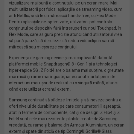
vizualizare mai bună a conținutului pe un ecran mare. Mai
mult, utilizatorii pot folosi aplicațiile de streaming video, cum
ar fi Netflix, și să le urmărească hands-free, cu Flex Mode.
Pentru aplicațiile ne-optimizate, utilizatorii pot controla
conținutul pe dispozitiv fără întreruperi cu noul Touchpad, în
Flex Mode, care asigură precizie atunci când utilizatorul vrea
să pună pauză, să deruleze, să redea videoclipuri sau să
mărească sau micșoreze conținutul.
Experiența de gaming devine și mai captivantă datorită
platformei mobile Snapdragon® 8+ Gen 1 și a tehnologiei
hiper-rapide 5G . Z Fold4 are o balama mai subțire, o greutate
mai mică și rame mai înguste, iar ecranul mai lat permite
interacțiuni mai ușor de realizat cu o singură mână, atunci
când este utilizat ecranul extern .
Samsung continuă să sfideze limitele și să inoveze pentru a
oferi nivelul de durabilitate pe care consumatorii îl așteaptă,
atât în termeni de componente, cât și de design. Z Flip4 și Z
Fold4 sunt cele mai rezistente pliabile create de Samsung
vreodată, cu rame și balama din Armour Aluminium, un ecran
extern și spate din sticlă de tip Corning® Gorilla® Glass