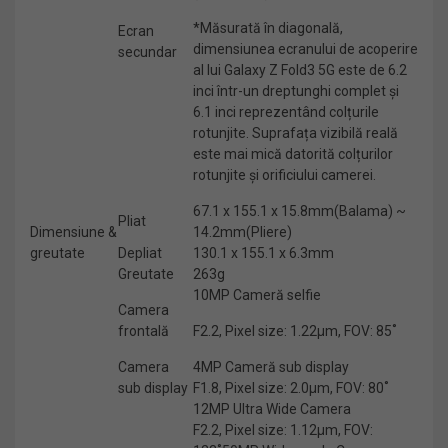
*Măsurată în diagonală,
Ecran
dimensiunea ecranului de acoperire
secundar
al lui Galaxy Z Fold3 5G este de 6.2
inci într-un dreptunghi complet și
6.1 inci reprezentând colțurile
rotunjite. Suprafața vizibilă reală
este mai mică datorită colțurilor
rotunjite și orificiului camerei.
67.1 x 155.1 x 15.8mm(Balama) ~
Pliat
Dimensiune &
14.2mm(Pliere)
greutate
Depliat
130.1 x 155.1 x 6.3mm
Greutate
263g
10MP Cameră selfie
Camera
frontală
F2.2, Pixel size: 1.22μm, FOV: 85˚
Camera
4MP Cameră sub display
sub display
F1.8, Pixel size: 2.0μm, FOV: 80˚
12MP Ultra Wide Camera
F2.2, Pixel size: 1.12μm, FOV: