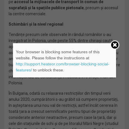
pe
accesul la mijloacele de transport în comun de
suprafață și la spațiile publice pietonale
, precum și accesul
la centre comerciale.
Schimbări și la nivel regional
Tendințe precum cele observate în rândul românilor s-au
înregistrat în Polonia, unde peste 55% dintre chiriași caută
apartamente cu balcoane, logii, terase sau grădini. De
Your browser is blocking some features of this
asemenea, foarte importantă este permisiunea de a locui cu
website. Please follow the instructions at
animale de companie – pentru 60% dintre respondenți – , iar
http://support.heateor.com/browser-blocking-social-
bucătăriile open space nu mai sunt dorite decât de 25% dintre
features/
to unblock these.
chiriași, potrivit unui sondaj realizat de o companie
internațională de consultanță imobiliară în 6 orașe mari din
Polonia.
În Bulgaria, odată cu relaxarea restricțiilor din timpul verii
anului 2020, cumpărătorii s-au grăbit să cumpere proprietăți,
în așteptarea unui nou val de restricții, astfel încât cererea în
toată țara a crescut semnificativ pentru tipuri de proprietăți
considerate anterior neatractive, precum case la țară, dar și
cele din stațiunile de schi și de pe litoralul Mării Negre (studiul