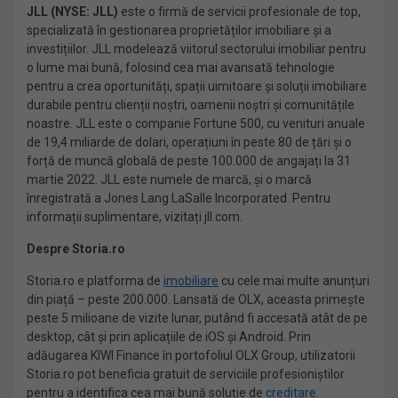
JLL (NYSE: JLL)
este o firmă de servicii profesionale de top,
specializată în gestionarea proprietăților imobiliare și a
investițiilor. JLL modelează viitorul sectorului imobiliar pentru
o lume mai bună, folosind cea mai avansată tehnologie
pentru a crea oportunități, spații uimitoare și soluții imobiliare
durabile pentru clienții noștri, oamenii noștri și comunitățile
noastre. JLL este o companie Fortune 500, cu venituri anuale
de 19,4 miliarde de dolari, operațiuni în peste 80 de țări și o
forță de muncă globală de peste 100.000 de angajați la 31
martie 2022. JLL este numele de marcă, și o marcă
înregistrată a Jones Lang LaSalle Incorporated. Pentru
informații suplimentare, vizitați jll.com.
Despre Storia.ro
Storia.ro e platforma de
imobiliare
cu cele mai multe anunțuri
din piață – peste 200.000. Lansată de OLX, aceasta primește
peste 5 milioane de vizite lunar, putând fi accesată atât de pe
desktop, cât și prin aplicațiile de iOS și Android. Prin
adăugarea KIWI Finance în portofoliul OLX Group, utilizatorii
Storia.ro pot beneficia gratuit de serviciile profesioniștilor
pentru a identifica cea mai bună soluție de
creditare
.