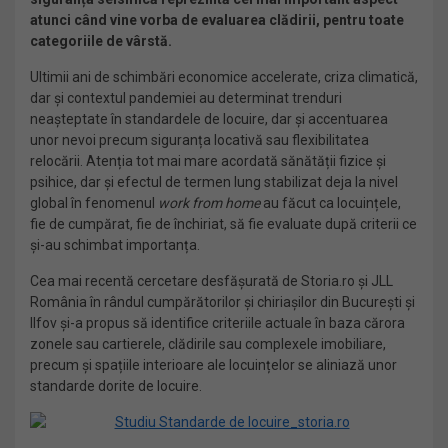
atunci când vine vorba de evaluarea clădirii, pentru toate
categoriile de vârstă.
Ultimii ani de schimbări economice accelerate, criza climatică,
dar și contextul pandemiei au determinat trenduri
neașteptate în standardele de locuire, dar și accentuarea
unor nevoi precum siguranța locativă sau flexibilitatea
relocării. Atenția tot mai mare acordată sănătății fizice și
psihice, dar și efectul de termen lung stabilizat deja la nivel
global în fenomenul
work from home
au făcut ca locuințele,
fie de cumpărat, fie de închiriat, să fie evaluate după criterii ce
și-au schimbat importanța.
Cea mai recentă cercetare desfășurată de Storia.ro și JLL
România în rândul cumpărătorilor și chiriașilor din București și
Ilfov și-a propus să identifice criteriile actuale în baza cărora
zonele sau cartierele, clădirile sau complexele imobiliare,
precum și spațiile interioare ale locuințelor se aliniază unor
standarde dorite de locuire.