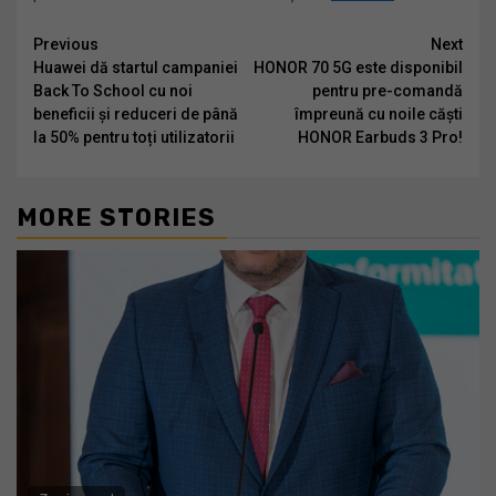
Continue
Previous
Next
Huawei dă startul campaniei
HONOR 70 5G este disponibil
Reading
Back To School cu noi
pentru pre-comandă
beneficii și reduceri de până
împreună cu noile căști
la 50% pentru toți utilizatorii
HONOR Earbuds 3 Pro!
MORE STORIES