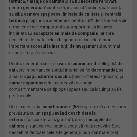
termică, finisaje de calitate
și
să nu necesite renovări
,
pentru
generația Y
contează, în această ordine, ca locuința
să aibă
camere spațioase, finisaje de calitate
și
centrală
termică proprie
. De asemenea, pentru 66% dintre aceștia din
urmă este foarte important sau important ca locuința
închiriată să
acceptate animale de companie
. Iar spre
deosebire de toate celelalte generații, consideră
mai
important accesul la instituții de învățământ
și sunt mai
dispuși să facă renovări.
Pentru generația celor cu
vârste cuprinse
între 45 și 54 de
ani
este important ca spațiul interior să fie
decomandat
, să
aibă un
spațiu exterior deschis
(balcon/terasă/grădină)
și
camere spațioase
, dar contează mai puțin
compartimentarea de tip open space sau ca locuința să fie
pet friendly.
Cei din generația
baby boomers (55+)
apreciază amenajarea
prevăzută cu un
spațiu având deschidere la
exterior
(balcon/terasă/grădină), dar și
finisajele de
calitate
și sunt cel mai puțin dispuși să facă renovări. Spre
deosebire de toate celelalte generații, pun mai mare preț