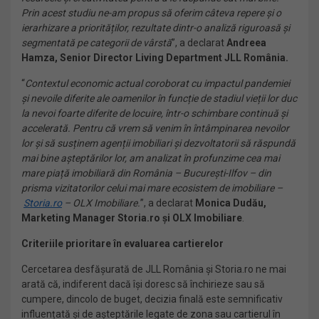
Prin acest studiu ne-am propus să oferim câteva repere și o
ierarhizare a priorităților, rezultate dintr-o analiză riguroasă și
segmentată pe categorii de vârstă
”, a declarat
Andreea
Hamza, Senior Director Living Department JLL România.
“
Contextul economic actual coroborat cu impactul pandemiei
și nevoile diferite ale oamenilor în funcție de stadiul vieții lor duc
la nevoi foarte diferite de locuire, într-o schimbare continuă și
accelerată. Pentru că vrem să venim în întâmpinarea nevoilor
lor și să susținem agenții imobiliari și dezvoltatorii să răspundă
mai bine așteptărilor lor, am analizat în profunzime cea mai
mare piață imobiliară din România – București-Ilfov – din
prisma vizitatorilor celui mai mare ecosistem de imobiliare –
Storia.ro
– OLX Imobiliare.
”, a declarat
Monica Dudău,
Marketing Manager Storia.ro și OLX Imobiliare
.
Criteriile prioritare în evaluarea cartierelor
Cercetarea desfășurată de JLL România și Storia.ro ne mai
arată că, indiferent dacă își doresc să închirieze sau să
cumpere, dincolo de buget, decizia finală este semnificativ
influențată și de așteptările legate de zona sau cartierul în