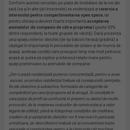
Conform acestei cercetări, pe piața de imobiliare de la noi din
țară (ca și în alte țări învecinate) se evidențiază
o reversie a
interesului pentru compartimentarea open space
, iar
pentru chiriași a devenit foarte importantă
acceptarea
animalelor de companie de către proprietari
(peste 50%
dintre respondenți, la toate grupele de vârstă). Dacă prezența
unui spațiu exterior deschis (de tip balcon/terasă/grădină) a
câștigat în importanță în perioadele de izolare și de muncă de
acasă, aceleași condiții care presupun timp mai mult petrecut
acasă ar putea să explice și interesul relativ mare pentru
spații prietenoase cu animalele de companie.
„
Într-o piață rezidențială puternic concurențială, pentru a avea
succes, un produs rezidențial trebuie să corespundă cerințelor,
fie ele obiective și subiective, formulate de categoriile de
cumpărători pe care își propune să le atragă. În condițiile în
care piața de profil se confruntă în prezent cu destul de multe
provocări, de la creșterea costurilor de construcție și a celor
legate de utilități, până la înăsprirea condițiilor de creditare,
credem că și așteptările clienților vor fi mai mari în perioada
următoare, iar dezvoltatorii trebuie să își concentreze toate
resursele și creativitatea pentru a le răspunde cât mai bine.