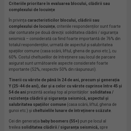
Criteriile prioritare în evaluarea blocului, clădirii sau
complexului de locuințe
În privința
caracteristicilor blocului, clădirii sau
complexului de locuințe
, criteriile respondenților sunt foarte
clar conturate pe două direcții: soliditatea clădirii / siguranța
seismică – considerată ca fiind foarte importantă de 76% din
totalul respondenților, urmată de aspectul și salubritatea
spațiilor comune (casa scării, liftul, ghena de gunoi etc.), cu
60%. Costul cheltuielilor de întreținere sau locul de parcare
asigurat sunt următoarele aspecte considerate foarte
importante (52%, respectiv 50% din răspunsuri).
Tinerii cu vârste de până în 24 de ani, precum și generația
Y (25-44 de ani), dar și a celor cu vârste cuprinse între 45 și
54 de ani
prezintă același top al priorităților:
soliditatea /
rezistența clădirii și siguranța seismică, aspectul și
salubritatea spațiilor comune
(casa scării, liftul, ghena de
gunoi etc.) și
cheltuielile lunare de întreținere scăzute
.
Cei din generația
baby boomers (55+)
pun pe locul al
treilea
soliditatea clădirii / siguranța seismică,
spre