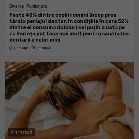
Diverse
Publicitate
Peste 40% dintre copiii români încep prea
târziu periajul dentar, în condițiile în care 52%
dintre ei consumă dulciuri cel puțin o dată pe
zi. Părinții pot face mai mult pentru sănătatea
dentară a celor mici
1 an ago
admin@
4 min read