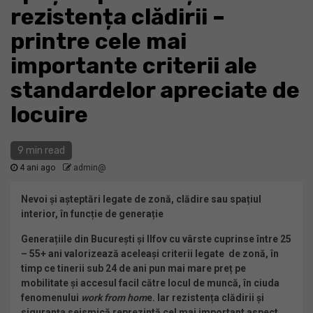
rezistența clădirii –
printre cele mai
importante criterii ale
standardelor apreciate de
locuire
9 min read
4 ani ago
admin@
Nevoi și așteptări legate de zonă, clădire sau spațiul
interior, în funcție de generație
Generațiile din București și Ilfov cu vârste cuprinse între 25
– 55+ ani valorizează aceleași criterii legate de zonă, în
timp ce tinerii sub 24 de ani pun mai mare preț pe
mobilitate și accesul facil către locul de muncă, în ciuda
fenomenului
work from hom
e. Iar rezistența clădirii și
siguranța seismică reprezintă cel mai important aspect