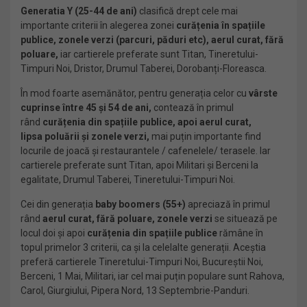
Generatia Y (25-44 de ani)
clasifică drept cele mai
importante criterii în alegerea zonei
curățenia în spațiile
publice, zonele verzi (parcuri, păduri etc), aerul curat, fără
poluare,
iar cartierele preferate sunt Titan, Tineretului-
Timpuri Noi, Dristor, Drumul Taberei, Dorobanți-Floreasca.
În mod foarte asemănător, pentru generația celor cu
vârste
cuprinse între 45 și 54 de ani,
contează în primul
rând
curățenia din spațiile publice, apoi aerul curat,
lipsa
poluării și zonele verzi,
mai puțin importante find
locurile de joacă și restaurantele / cafenelele/ terasele. Iar
cartierele preferate sunt Titan, apoi Militari și Berceni la
egalitate, Drumul Taberei, Tineretului-Timpuri Noi.
Cei din generația
baby boomers (55+)
apreciază în primul
rând
aerul curat, fără poluare, zonele verzi
se situează pe
locul doi și apoi
curățenia din spațiile publice
rămâne în
topul primelor 3 criterii, ca și la celelalte generații. Aceștia
preferă cartierele Tineretului-Timpuri Noi, Bucureștii Noi,
Berceni, 1 Mai, Militari, iar cel mai puțin populare sunt Rahova,
Carol, Giurgiului, Pipera Nord, 13 Septembrie-Panduri.