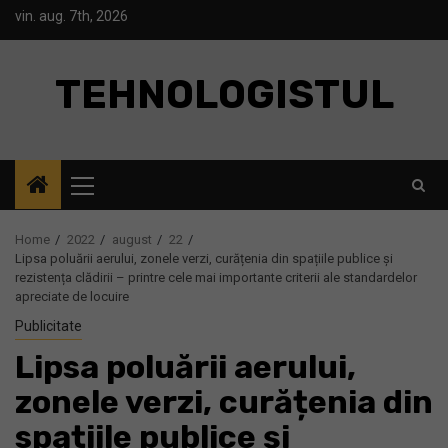
Skip
vin. aug. 7th, 2026
to
content
TEHNOLOGISTUL
Primary
Menu
Home
2022
august
22
Lipsa poluării aerului, zonele verzi, curățenia din spațiile publice și
rezistența clădirii – printre cele mai importante criterii ale standardelor
apreciate de locuire
Publicitate
Lipsa poluării aerului,
zonele verzi, curățenia din
spațiile publice și