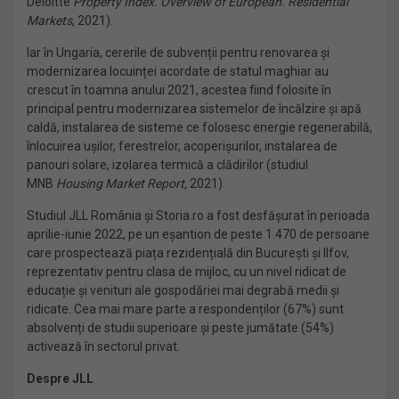
Deloitte
Property Index. Overview of European. Residential
Markets
, 2021).
Iar în Ungaria, cererile de subvenții pentru renovarea și
modernizarea locuinței acordate de statul maghiar au
crescut în toamna anului 2021, acestea fiind folosite în
principal pentru modernizarea sistemelor de încălzire și apă
caldă, instalarea de sisteme ce folosesc energie regenerabilă,
înlocuirea ușilor, ferestrelor, acoperișurilor, instalarea de
panouri solare, izolarea termică a clădirilor (studiul
MNB
Housing Market Report,
2021).
Studiul JLL România și Storia.ro a fost desfășurat în perioada
aprilie-iunie 2022, pe un eșantion de peste 1.470 de persoane
care prospectează piața rezidențială din București și llfov,
reprezentativ pentru clasa de mijloc, cu un nivel ridicat de
educație și venituri ale gospodăriei mai degrabă medii și
ridicate. Cea mai mare parte a respondenților (67%) sunt
absolvenți de studii superioare și peste jumătate (54%)
activează în sectorul privat.
Despre JLL