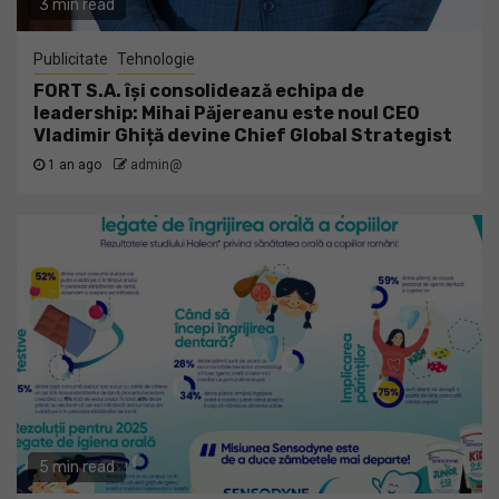
3 min read
Publicitate
Tehnologie
FORT S.A. își consolidează echipa de
leadership: Mihai Păjereanu este noul CEO
Vladimir Ghiță devine Chief Global Strategist
1 an ago
admin@
5 min read