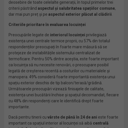
deosebire de toate celelalte generații, în topul primelor trei
criterii păstrând
aspectul și salubritatea spațiilor comune
,
dar mai pun preț și pe
aspectul exterior plăcut al clădirii
.
Criteriile prioritare în evaluarea locuinței
Preocupările legate de
interiorul locuinței
privilegiază
existența unei centrale termice proprii, cu 57% din totalul
respondenților preocupați în foarte mare măsură să se
protejeze de instabilitățile sistemului centralizat de
termoficare. Pentru 50% dintre aceștia, este foarte important
ca locuința să nu necesite renovări, o preocupare posibil
legată de creșterea recentă a costurilor cu materialele și
manopera. 49% consideră foarte importantă existența unui
spațiu exterior deschis de tip balcon/terasă/grădină.
Următoarele preocupări vizează finisajele de calitate,
existența unei bucătării închise și spațiul decomandat, fiecare
cu 48% din respondenți care le identifică drept foarte
importante.
Dacă pentru tinerii cu
vârste de până în 24 de ani
este foarte
important ca spațiul interior al locuinței să aibă
centrală