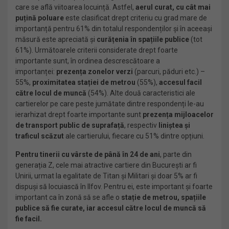
care se află viitoarea locuință. Astfel,
aerul curat, cu cât mai
puțină poluare
este clasificat drept criteriu cu grad mare de
importanță pentru 61% din totalul respondenților și în aceeași
măsură este apreciată și
curățenia în spațiile publice
(tot
61%). Următoarele criterii considerate drept foarte
importante sunt, în ordinea descrescătoare a
importanței:
prezența zonelor verzi
(parcuri, păduri etc.) –
55%,
proximitatea stației de metrou
(55%),
accesul facil
către locul de muncă
(54%). Alte două caracteristici ale
cartierelor pe care peste jumătate dintre respondenți le-au
ierarhizat drept foarte importante sunt
prezența mijloacelor
de transport public de suprafață
, respectiv
liniștea și
traficul scăzut
ale cartierului, fiecare cu 51% dintre opțiuni.
Pentru tinerii cu vârste de până în 24 de ani
, parte din
generația Z, cele mai atractive cartiere din București ar fi
Unirii, urmat la egalitate de Titan și Militari și doar 5% ar fi
dispuși să locuiască în Ilfov. Pentru ei, este important și foarte
important ca în zonă să se afle o
stație de metrou, spațiile
publice să fie curate, iar accesul către locul de muncă să
fie facil.