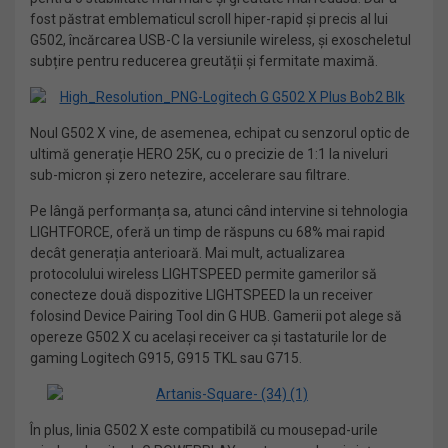
fost păstrat emblematicul scroll hiper-rapid și precis al lui
G502, încărcarea USB-C la versiunile wireless, și exoscheletul
subțire pentru reducerea greutății și fermitate maximă.
Noul G502 X vine, de asemenea, echipat cu senzorul optic de
ultimă generație HERO 25K, cu o precizie de 1:1 la niveluri
sub-micron și zero netezire, accelerare sau filtrare.
Pe lângă performanța sa, atunci când intervine si tehnologia
LIGHTFORCE, oferă un timp de răspuns cu 68% mai rapid
decât generația anterioară. Mai mult, actualizarea
protocolului wireless LIGHTSPEED permite gamerilor să
conecteze două dispozitive LIGHTSPEED la un receiver
folosind Device Pairing Tool din G HUB. Gamerii pot alege să
opereze G502 X cu același receiver ca și tastaturile lor de
gaming Logitech G915, G915 TKL sau G715.
În plus, linia G502 X este compatibilă cu mousepad-urile