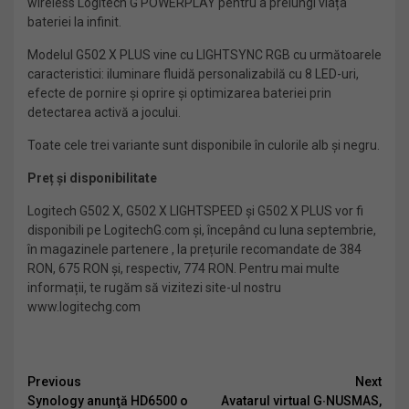
wireless Logitech G POWERPLAY pentru a prelungi viața
bateriei la infinit.
Modelul G502 X PLUS vine cu LIGHTSYNC RGB cu următoarele
caracteristici: iluminare fluidă personalizabilă cu 8 LED-uri,
efecte de pornire și oprire și optimizarea bateriei prin
detectarea activă a jocului.
Toate cele trei variante sunt disponibile în culorile alb și negru.
Preț ș
i disponibilitate
Logitech G502 X, G502 X LIGHTSPEED și G502 X PLUS vor fi
disponibili pe LogitechG.com și, începând cu luna septembrie,
în magazinele partenere , la prețurile recomandate de 384
RON, 675 RON și, respectiv, 774 RON. Pentru mai multe
informații, te rugăm să vizitezi site-ul nostru
www.logitechg.com
Continue
Previous
Next
Synology anunţă HD6500 o
Avatarul virtual G∙NUSMAS,