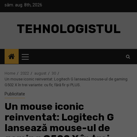
Skip
sâm. aug. 8th, 2026
to
content
TEHNOLOGISTUL
Primary
Menu
Home
2022
august
30
Un mouse iconic reinventat: Logitech G lansează mouse-ul de gaming
G502 X în trei variante: cu fir, fără fir și PLUS.
Publicitate
Un mouse iconic
reinventat: Logitech G
lansează mouse-ul de