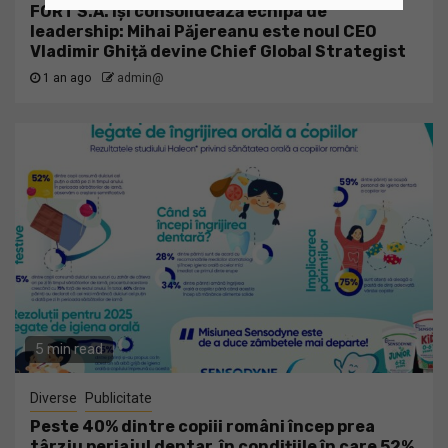
FORT S.A. își consolidează echipa de
leadership: Mihai Păjereanu este noul CEO
Vladimir Ghiță devine Chief Global Strategist
1 an ago
admin@
5 min read
Diverse
Publicitate
Peste 40% dintre copiii români încep prea
târziu periajul dentar, în condițiile în care 52%