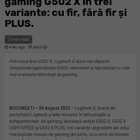
gaming G502 X în trei
variante: cu fir, fără fir și
PLUS.
3 min read
4 ani ago
admin@
Prin noua linie G502 X, Logitech G duce mai departe
moștenirea legendarului G502, reinventat și reproiectat cu cele
mai avansate tehnologii de gaming.
BUCURE
ȘTI – 30 August 2022
– Logitech G, brand din
portofoliul Logitech și lider inovator în tehnologiile și
echipamentele de gaming, lansează astăzi G502 X, G502 X
LIGHTSPEED și G502 X PLUS, trei variante upgradate ale celui
mai popular mouse de gaming din lume, cu o serie de inovații