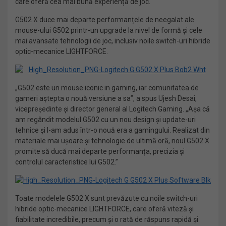
care oferă cea mai bună experiență de joc.
G502 X duce mai departe performanțele de neegalat ale
mouse-ului G502 printr-un upgrade la nivel de formă și cele
mai avansate tehnologii de joc, inclusiv noile switch-uri hibride
optic-mecanice LIGHTFORCE.
„G502 este un mouse iconic in gaming, iar comunitatea de
gameri aștepta o nouă versiune a sa”, a spus Ujesh Desai,
vicepreședinte și director general al Logitech Gaming. „Așa că
am regândit modelul G502 cu un nou design și update-uri
tehnice și l-am adus într-o nouă era a gamingului. Realizat din
materiale mai ușoare și tehnologie de ultimă oră, noul G502 X
promite să ducă mai departe performanța, precizia și
controlul caracteristice lui G502.”
Toate modelele G502 X sunt prevăzute cu noile switch-uri
hibride optic-mecanice LIGHTFORCE, care oferă viteză și
fiabilitate incredibile, precum și o rată de răspuns rapidă și