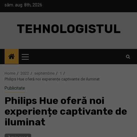
Skip
sâm. aug. 8th, 2026
to
content
TEHNOLOGISTUL
Primary
Menu
Home
2022
septembrie
1
Philips Hue oferă noi experiențe captivante de iluminat
Publicitate
Philips Hue oferă noi
experiențe captivante de
iluminat