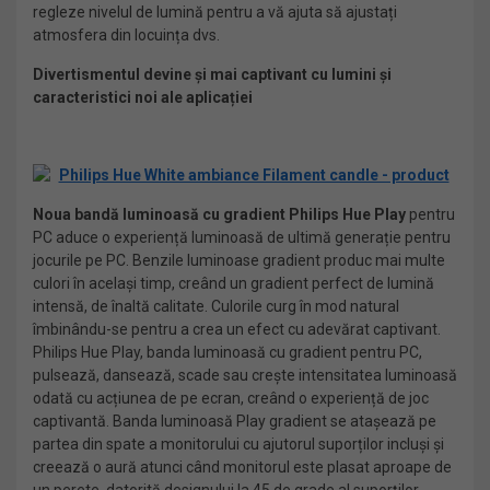
regleze nivelul de lumină pentru a vă ajuta să ajustați
atmosfera din locuința dvs.
Divertismentul devine și mai captivant cu lumini și
caracteristici noi ale aplicației
Noua bandă luminoasă cu gradient Philips Hue Play
pentru
PC aduce o experiență luminoasă de ultimă generație pentru
jocurile pe PC. Benzile luminoase gradient produc mai multe
culori în același timp, creând un gradient perfect de lumină
intensă, de înaltă calitate. Culorile curg în mod natural
îmbinându-se pentru a crea un efect cu adevărat captivant.
Philips Hue Play, banda luminoasă cu gradient pentru PC,
pulsează, dansează, scade sau crește intensitatea luminoasă
odată cu acțiunea de pe ecran, creând o experiență de joc
captivantă. Banda luminoasă Play gradient se atașează pe
partea din spate a monitorului cu ajutorul suporților incluși și
creează o aură atunci când monitorul este plasat aproape de