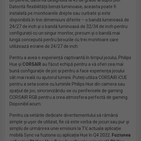
un perete, datorită designului la 45 de grade al suporților.
Datorită flexibilității benzii luminoase, aceasta poate fi
instalată pe monitoarele drepte sau curbate și este
disponibilă în trei dimensiuni diferite – o bandă luminoasă de
24/27 de inch și o bandă luminoasă de 32/34 de inch pentru
configurații cu un singur monitor, precum și o bandă mai
lungă concepută pentru birourile cu trei monitoare care
utilizează ecrane de 24/27 de inch.
Pentru a avea o experiență captivantă în timpul jocului, Philips
Hue și
CORSAIR
au făcut echipă pentru a vă oferi cea mai
bună configurație de joc și pentru a face experiența jocului
cât mai reală cu ajutorul luminii. Puteți utiliza CORSAIR iCUE
pentru a seta scene cu luminile Philips Hue din camera sau
spațiul de joc, sincronizându-se cu perifericele de gaming
CORSAIR RGB pentru a crea atmosfera perfectă de gaming.
Disponibil acum.
Pentru ca setările dedicate divertismentului să rămână
simple și ușor de utilizat, fie că este vorba de jocuri sau pur și
simplu de urmărirea unei emisiuni la TV, actuala aplicație
mobilă Sync va fuziona cu aplicația Hue în Q4 2022.
Fuziunea