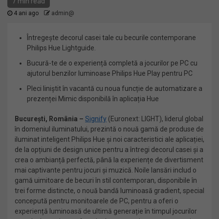
7 min read
4 ani ago
admin@
Întregește decorul casei tale cu becurile contemporane
Philips Hue Lightguide.
Bucură-te de o experiență completă a jocurilor pe PC cu
ajutorul benzilor luminoase Philips Hue Play pentru PC
Pleci liniștit în vacantă cu noua funcție de automatizare a
prezenței Mimic disponibilă în aplicația Hue
București, România –
Signify
(Euronext: LIGHT), liderul global
în domeniul iluminatului, prezintă o nouă gamă de produse de
iluminat inteligent Philips Hue și noi caracteristici ale aplicației,
de la opțiuni de design unice pentru a întregi decorul casei și a
crea o ambianță perfectă, până la experiențe de divertisment
mai captivante pentru jocuri și muzică. Noile lansări includ o
gamă uimitoare de becuri în stil contemporan, disponibile în
trei forme distincte, o nouă bandă luminoasă gradient, special
concepută pentru monitoarele de PC, pentru a oferi o
experiență luminoasă de ultimă generație în timpul jocurilor