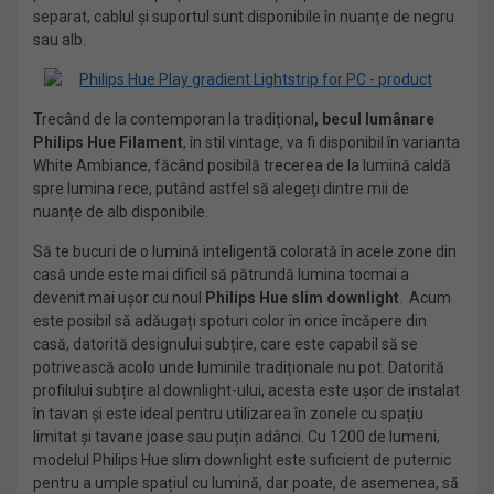
separat, cablul și suportul sunt disponibile în nuanțe de negru
sau alb.
Trecând de la contemporan la tradițional
, becul lumânare
Philips Hue Filament
, în stil vintage, va fi disponibil în varianta
White Ambiance, făcând posibilă trecerea de la lumină caldă
spre lumina rece, putând astfel să alegeți dintre mii de
nuanțe de alb disponibile.
Să te bucuri de o lumină inteligentă colorată în acele zone din
casă unde este mai dificil să pătrundă lumina tocmai a
devenit mai ușor cu noul
Philips Hue slim downlight
. Acum
este posibil să adăugați spoturi color în orice încăpere din
casă, datorită designului subțire, care este capabil să se
potrivească acolo unde luminile tradiționale nu pot. Datorită
profilului subțire al downlight-ului, acesta este ușor de instalat
în tavan și este ideal pentru utilizarea în zonele cu spațiu
limitat și tavane joase sau puțin adânci. Cu 1200 de lumeni,
modelul Philips Hue slim downlight este suficient de puternic
pentru a umple spațiul cu lumină, dar poate, de asemenea, să