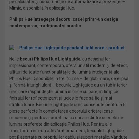
pe calculator și noua funcție de automatizare a prezenței –
Mimic, disponibilă în aplicația Hue.
Philips Hue întregește decorul casei printr-un design
contemporan, tradițional și practic
Noile
becuri Philips Hue Lightguide
, cu designul lor
impresionant, contemporan, oferă un stil modern și de efect,
alături de toate funcționalitățile de lumină inteligentă ale
Philips Hue. Disponibile în trei forme – de glob mare, de elipsă
și formă triunghiulară – becurile Lightguide au un tub interior
unic care răspândește lumina în orice culoare, în timp ce
finisajul lor reflectorizant și lucios le face să fie și mai
strălucitoare. Becurile Lightguide sunt concepute pentru a fi
piese perfecte în completarea decorului oricărei case
moderne și pentru a se îmbina cu oricare dintre scenele de
lumină preferate din aplicația Philips Hue. Pentru a le
transforma într-un adevărat ornament, becurile Lightguide
pot fi asortate cu propriul lor cablu și suport metalic. Vândute