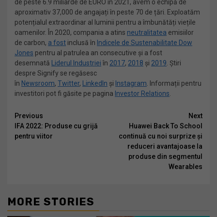
de peste 6.9 miliarde de EURO în 2021, avem o echipă de
aproximativ 37,000 de angajați în peste 70 de țări. Exploatăm
potențialul extraordinar al luminii pentru a îmbunătăți viețile
oamenilor. În 2020, compania a atins
neutralitatea
emisiilor
de carbon,
a fost
inclusă în
Indicele de Sustenabilitate Dow
Jones
pentru al patrulea an consecutive și a fost
desemnată
Liderul Industriei
în
2017
,
2018
și
2019
. Știri
despre Signify se regăsesc
în
Newsroom
,
Twitter
,
LinkedIn
și
Instagram
. Informații pentru
investitori pot fi găsite pe pagina
Investor Relations
.
Continue
Previous
Next
IFA 2022: Produse cu grijă
Huawei Back To School
Reading
pentru viitor
continuă cu noi surprize și
reduceri avantajoase la
produse din segmentul
Wearables
MORE STORIES