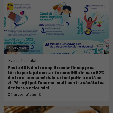
5 min read
Diverse
Publicitate
Peste 40% dintre copiii români încep prea
târziu periajul dentar, în condițiile în care 52%
dintre ei consumă dulciuri cel puțin o dată pe
zi. Părinții pot face mai mult pentru sănătatea
dentară a celor mici
1 an ago
admin@