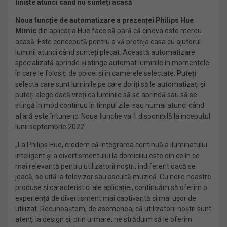
liniște atunci când nu sunteți acasă
Noua funcție de automatizare a prezenței Philips Hue
Mimic
din aplicația Hue face să pară că cineva este mereu
acasă. Este concepută pentru a vă proteja casa cu ajutorul
luminii atunci când sunteți plecat. Această automatizare
specializată aprinde și stinge automat luminile în momentele
în care le folosiți de obicei și în camerele selectate. Puteți
selecta care sunt luminile pe care doriți să le automatizați și
puteți alege dacă vreți ca luminile să se aprindă sau să se
stingă în mod continuu în timpul zilei sau numai atunci când
afară este întuneric. Noua functie va fi disponibilă la începutul
lunii septembrie 2022.
„La Philips Hue, credem că integrarea continuă a iluminatului
inteligent și a divertismentului la domiciliu este din ce în ce
mai relevantă pentru utilizatorii noștri, indiferent dacă se
joacă, se uită la televizor sau ascultă muzică. Cu noile noastre
produse și caracteristici ale aplicației, continuăm să oferim o
experiență de divertisment mai captivantă și mai ușor de
utilizat. Recunoaștem, de asemenea, că utilizatorii noștri sunt
atenți la design și, prin urmare, ne străduim să le oferim