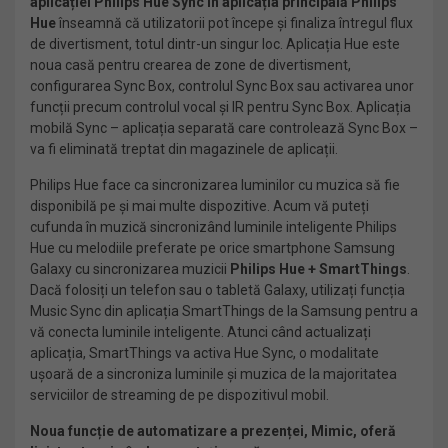
aplicației Philips Hue Sync în aplicația principală Philips
Hue
înseamnă că utilizatorii pot începe și finaliza întregul flux
de divertisment, totul dintr-un singur loc. Aplicația Hue este
noua casă pentru crearea de zone de divertisment,
configurarea Sync Box, controlul Sync Box sau activarea unor
funcții precum controlul vocal și IR pentru Sync Box. Aplicația
mobilă Sync – aplicația separată care controlează Sync Box –
va fi eliminată treptat din magazinele de aplicații.
Philips Hue face ca sincronizarea luminilor cu muzica să fie
disponibilă pe și mai multe dispozitive. Acum vă puteți
cufunda în muzică sincronizând luminile inteligente Philips
Hue cu melodiile preferate pe orice smartphone Samsung
Galaxy cu sincronizarea muzicii
Philips Hue + SmartThings
.
Dacă folosiți un telefon sau o tabletă Galaxy, utilizați funcția
Music Sync din aplicația SmartThings de la Samsung pentru a
vă conecta luminile inteligente. Atunci când actualizați
aplicația, SmartThings va activa Hue Sync, o modalitate
ușoară de a sincroniza luminile și muzica de la majoritatea
serviciilor de streaming de pe dispozitivul mobil.
Noua funcție de automatizare a prezenței, Mimic, oferă