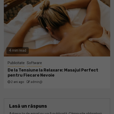
4 min read
Publicitate
Software
De la Tensiune la Relaxare: Masajul Perfect
pentru Fiecare Nevoie
2 ani ago
admin@
Lasă un răspuns
Adresa ta de email nu va fi publicată.
Câmpurile obligatorii