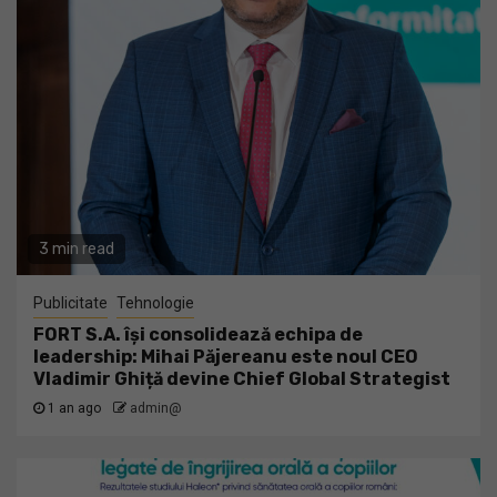
3 min read
Publicitate
Tehnologie
FORT S.A. își consolidează echipa de
leadership: Mihai Păjereanu este noul CEO
Vladimir Ghiță devine Chief Global Strategist
1 an ago
admin@