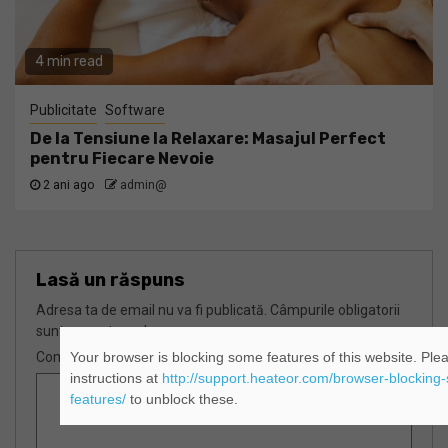
4 min read
Publicitate
Software
De la Tensiune la Relaxare: Masajul Perfect
pentru Fiecare Nevoie
2 ani ago
admin@
Lasă un răspuns
Adresa ta de email nu va fi publicată.
Câmpurile obligatorii
sunt marcate cu
*
Comentariu
Your browser is blocking some features of this website. Plea
instructions at
http://support.heateor.com/browser-blocking-
features/
to unblock these.