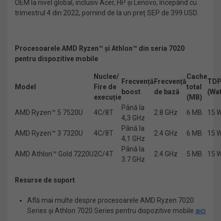
OEM la nivel global, inclusiv Acer, HP și Lenovo, începând cu
trimestrul 4 din 2022, pornind de la un preț SEP de 399 USD.
Procesoarele AMD Ryzen™ și Athlon™ din seria 7020
pentru dispozitive mobile
Nuclee/
Cache
Frecvență
Frecvență
TD
Model
Fire de
total
boost
de bază
(Wat
execuție
(MB)
Până la
AMD Ryzen™ 5 7520U
4C/8T
2.8 GHz
6 MB
15 
4,3 GHz
Până la
AMD Ryzen™ 3 7320U
4C/8T
2.4 GHz
6 MB
15 
4,1 GHz
Până la
AMD Athlon™ Gold 7220U
2C/4T
2.4 GHz
5 MB
15 
3.7 GHz
Resurse de suport
Află mai multe despre procesoarele AMD Ryzen 7020
Series și Athlon 7020 Series pentru dispozitive mobile
aici