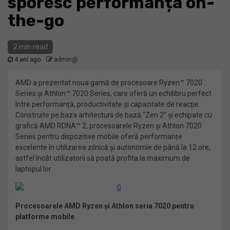
sporesc performanța on-
the-go
2 min read
4 ani ago
admin@
AMD a prezentat noua gamă de procesoare Ryzen™ 7020
Series și Athlon™ 7020 Series, care oferă un echilibru perfect
între performanță, productivitate și capacitate de reacție.
Construite pe baza arhitecturii de bază “Zen 2” și echipate cu
grafică AMD RDNA™ 2, procesoarele Ryzen și Athlon 7020
Series pentru dispozitive mobile oferă performanțe
excelente în utilizarea zilnică și autonomie de până la 12 ore,
astfel încât utilizatorii să poată profita la maximum de
laptopul lor.
Procesoarele AMD Ryzen și Athlon seria 7020 pentru
platforme mobile