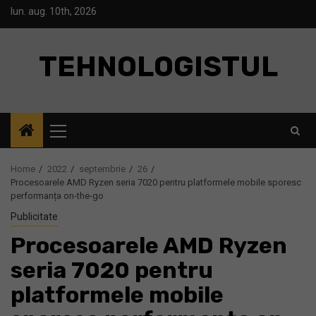
Skip
lun. aug. 10th, 2026
to
content
TEHNOLOGISTUL
Primary
Menu
Home
2022
septembrie
26
Procesoarele AMD Ryzen seria 7020 pentru platformele mobile sporesc
performanța on-the-go
Publicitate
Procesoarele AMD Ryzen
seria 7020 pentru
platformele mobile