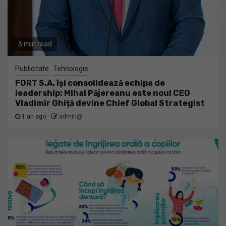
3 min read
Publicitate
Tehnologie
FORT S.A. își consolidează echipa de
leadership: Mihai Păjereanu este noul CEO
Vladimir Ghiță devine Chief Global Strategist
1 an ago
admin@