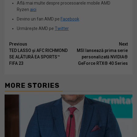
Află mai multe despre procesoarele mobile AMD
Ryzen
aici
Devino un fan AMD pe
Facebook
Urmărește AMD pe
Twitter
Continue
Previous
Next
TED LASSO și AFC RICHMOND
MSI lansează prima serie
Reading
SE ALĂTURĂ EA SPORTS™
personalizată NVIDIA®
FIFA 23
GeForce RTX® 40 Series
MORE STORIES