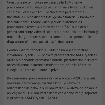
Construite pe tehnologia pe 6 nm de la TSMC, noile
procesoare pentru dispozitive platformele Ryzen și Athlon
seria 7020 oferă echilibrul perfect între performanță și
fiabilitate. Cu o gestionare inteligentă a bateriei și hardware
dedicate pentru redare video și audio, sistemele cu
procesoarele Ryzen și Athlon din seria 7020 sunt ideale
pentru conferințe video și colaborare, productivitate la birou și
multitasking, precum și pentru conectarea cu persoanele
dragi atunci când ești acasă sau în deplasare.
Comboul dintre tehnologia TSMC pe 6nm și arhitectura
inovatoare Ryzen 7020 permite procesoarelor AMD Ryzen să
ofere o autonomie premium a bateriei platformelor la un preț
accesibil pentru sistemele mainstream, până la 12 ore de
funcționare fără conectare la priză.
De asemenea, procesoarele din seria Ryzen 7020 oferă cele
mai bune performanțe din clasa lor, cu o viteză de
multitasking de până la 58% mai mare și o viteză de lansare a
aplicațiilor cu 31% mai mare decât cea a concurenței raportat
la procesorul AMD Ryzen 3 7320U .