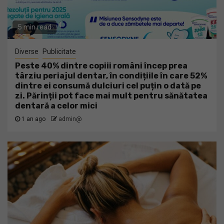
5 min read
Diverse
Publicitate
Peste 40% dintre copiii români încep prea
târziu periajul dentar, în condițiile în care 52%
dintre ei consumă dulciuri cel puțin o dată pe
zi. Părinții pot face mai mult pentru sănătatea
dentară a celor mici
1 an ago
admin@