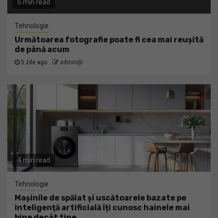
5 min read
Tehnologie
Următoarea fotografie poate fi cea mai reușită
de până acum
5 zile ago
admin@
4 min read
Tehnologie
Mașinile de spălat și uscătoarele bazate pe
inteligență artificială îți cunosc hainele mai
bine decât tine