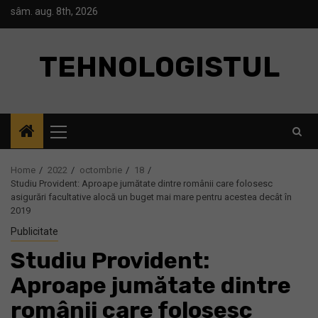
Skip
sâm. aug. 8th, 2026
to
content
TEHNOLOGISTUL
Primary
Menu
Home
2022
octombrie
18
Studiu Provident: Aproape jumătate dintre românii care folosesc
asigurări facultative alocă un buget mai mare pentru acestea decât în
2019
Publicitate
Studiu Provident:
Aproape jumătate dintre
românii care folosesc