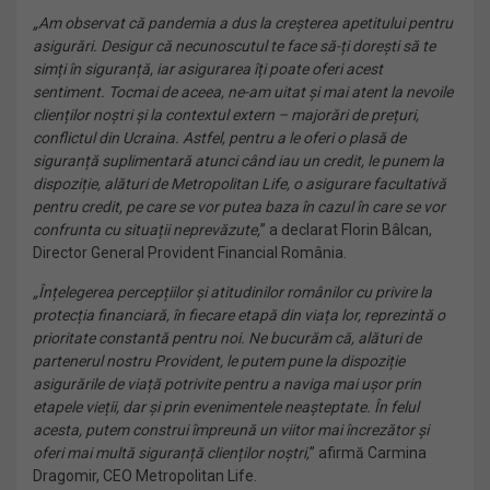
„Am observat că pandemia a dus la creșterea apetitului pentru
asigurări. Desigur că necunoscutul te face să-ți dorești să te
simți în siguranță, iar asigurarea îți poate oferi acest
sentiment. Tocmai de aceea, ne-am uitat și mai atent la nevoile
clienților noștri și la contextul extern – majorări de prețuri,
conflictul din Ucraina. Astfel, pentru a le oferi o plasă de
siguranță suplimentară atunci când iau un credit, le punem la
dispoziție, alături de Metropolitan Life, o asigurare facultativă
pentru credit
, pe care se vor putea baza în cazul în care se vor
confrunta cu situații neprevăzute,
” a declarat Florin Bâlcan,
Director General Provident Financial România.
„
Înțelegerea percepțiilor și atitudinilor românilor cu privire la
protecția financiară, în fiecare etapă din viața lor, reprezintă o
prioritate constantă pentru noi. Ne bucurăm că, alături de
partenerul nostru Provident, le putem pune la dispoziție
asigurările de viață potrivite pentru a naviga mai ușor prin
etapele vieții, dar și prin evenimentele neașteptate. În felul
acesta, putem construi împreună un viitor mai încrezător și
oferi mai multă siguranță clienților noștri,
” afirmă Carmina
Dragomir, CEO Metropolitan Life.