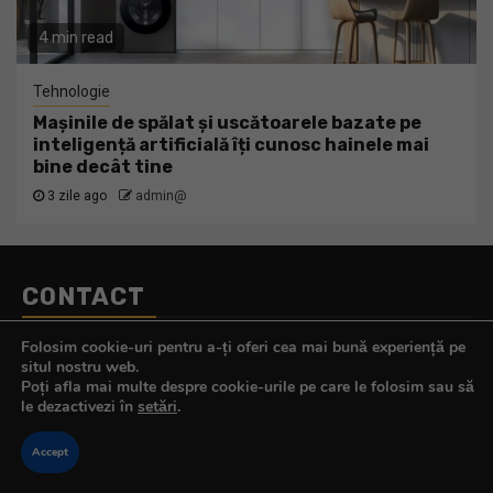
4 min read
Tehnologie
Mașinile de spălat și uscătoarele bazate pe
inteligență artificială îți cunosc hainele mai
bine decât tine
3 zile ago
admin@
CONTACT
Telefon:
0770.290.165
Folosim cookie-uri pentru a-ți oferi cea mai bună experiență pe
E-mail:
contact@tehnologistul.ro
situl nostru web.
Poți afla mai multe despre cookie-urile pe care le folosim sau să
le dezactivezi în
setări
.
Accept
Copyright © All rights reserved.