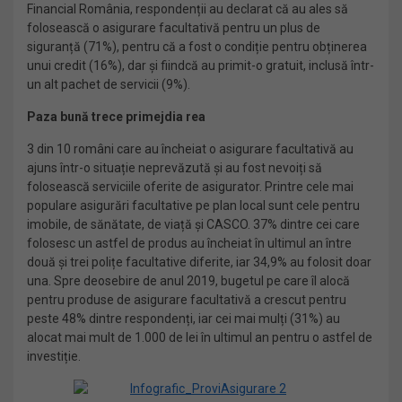
Financial România, respondenții au declarat că au ales să
folosească o asigurare facultativă pentru un plus de
siguranță (71%), pentru că a fost o condiție pentru obținerea
unui credit (16%), dar și fiindcă au primit-o gratuit, inclusă într-
un alt pachet de servicii (9%).
Paza bună trece primejdia rea
3 din 10 români care au încheiat o asigurare facultativă au
ajuns într-o situație neprevăzută și au fost nevoiți să
folosească serviciile oferite de asigurator. Printre cele mai
populare asigurări facultative pe plan local sunt cele pentru
imobile, de sănătate, de viață și CASCO. 37% dintre cei care
folosesc un astfel de produs au încheiat în ultimul an între
două și trei polițe facultative diferite, iar 34,9% au folosit doar
una. Spre deosebire de anul 2019, bugetul pe care îl alocă
pentru produse de asigurare facultativă a crescut pentru
peste 48% dintre respondenți, iar cei mai mulți (31%) au
alocat mai mult de 1.000 de lei în ultimul an pentru o astfel de
investiție.