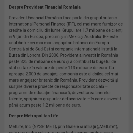
Despre Provident Financial România
Provident Financial România face parte din grupul britanic
International Personal Finance (IPF), cel mai mare furnizor de
credite la domiciliu din lume. Grupul are 1,7 milioane de clienți
în 9 țări din Europa, precum şi în Mexic și Australia. IPF este
unul dintre cei mai mari angajatori britanici din Europa
Centrală și de Sud-Est și companie internaţională listată la
Bursa din Londra. Din 2006, Provident a investit în România
peste 325 de milioane de euro și a contribuit la bugetul de
stat cu taxe în valoare de peste 113 milioane de euro. Cu
aproape 2.000 de angajaţi, compania este al doilea cel mai
mare angajator britanic din România. Provident dezvoltă și
susține diverse proiecte de responsabilitate socială –
programe de educație financiară, dezvoltarea tinerelor
talente, sprijinirea grupurilor defavorizate – în care a investit
până acum peste 1,2 milioane de euro.
Despre Metropolitan Life
MetLife, Inc. (NYSE: MET), prin filialele și afiliații („MetLife”),
este una dintre cele mai importante companii de servicii