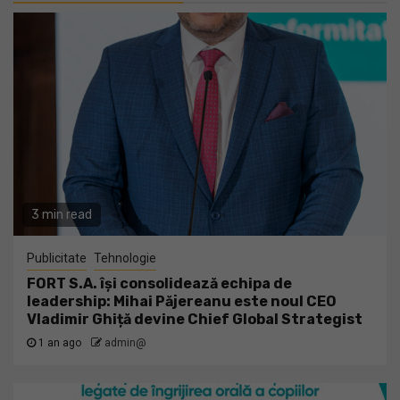
3 min read
Publicitate
Tehnologie
FORT S.A. își consolidează echipa de
leadership: Mihai Păjereanu este noul CEO
Vladimir Ghiță devine Chief Global Strategist
1 an ago
admin@