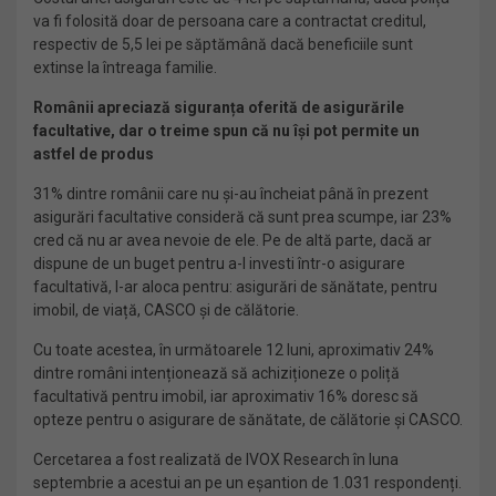
va fi folosită doar de persoana care a contractat creditul,
respectiv de 5,5 lei pe săptămână dacă beneficiile sunt
extinse la întreaga familie.
Românii apreciază siguranța oferită de asigurările
facultative, dar o treime spun că nu își pot permite un
astfel de produs
31% dintre românii care nu și-au încheiat până în prezent
asigurări facultative consideră că sunt prea scumpe, iar 23%
cred că nu ar avea nevoie de ele. Pe de altă parte, dacă ar
dispune de un buget pentru a-l investi într-o asigurare
facultativă, l-ar aloca pentru: asigurări de sănătate, pentru
imobil, de viață, CASCO și de călătorie.
Cu toate acestea, în următoarele 12 luni, aproximativ 24%
dintre români intenționează să achiziționeze o poliță
facultativă pentru imobil, iar aproximativ 16% doresc să
opteze pentru o asigurare de sănătate, de călătorie și CASCO.
Cercetarea a fost realizată de IVOX Research în luna
septembrie a acestui an pe un eșantion de 1.031 respondenți.