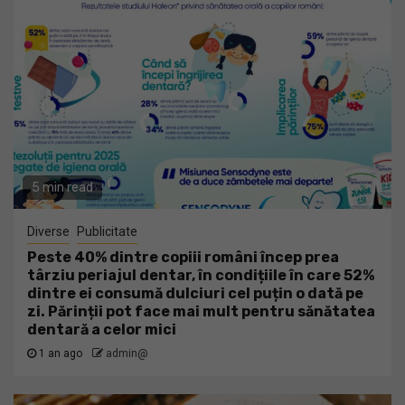
5 min read
Diverse
Publicitate
Peste 40% dintre copiii români încep prea
târziu periajul dentar, în condițiile în care 52%
dintre ei consumă dulciuri cel puțin o dată pe
zi. Părinții pot face mai mult pentru sănătatea
dentară a celor mici
1 an ago
admin@