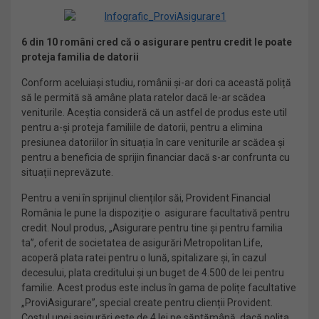
6 din 10 români cred că o asigurare pentru credit le poate
proteja familia de datorii
Conform aceluiași studiu,
românii și-ar dori ca această poliță
să le permită să amâne plata ratelor dacă le-ar scădea
veniturile. Aceștia consideră că un astfel de produs este util
pentru a-și proteja familiile de datorii, pentru a elimina
presiunea datoriilor în situația în care veniturile ar scădea și
pentru a beneficia de sprijin financiar dacă s-ar confrunta cu
situații neprevăzute.
Pentru a veni în sprijinul clienților săi, Provident Financial
România le pune la dispoziție o asigurare facultativă pentru
credit. Noul produs, „Asigurare pentru tine și pentru familia
ta”, oferit de societatea de asigurări Metropolitan Life,
acoperă plata ratei pentru o lună, spitalizare și, în cazul
decesului, plata creditului și un buget de 4.500 de lei pentru
familie. Acest produs este inclus în gama de polițe facultative
„ProviAsigurare”, special create pentru clienții Provident.
Costul unei asigurări este de 4 lei pe săptămână, dacă polița