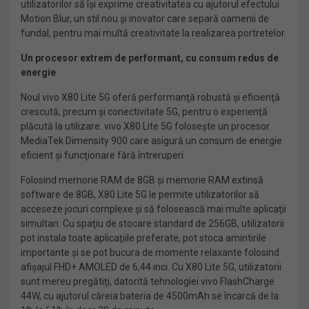
utilizatorilor să îşi exprime creativitatea cu ajutorul efectului
Motion Blur, un stil nou şi inovator care separă oamenii de
fundal, pentru mai multă creativitate la realizarea portretelor.
Un procesor extrem de performant, cu consum redus de
energie
Noul vivo X80 Lite 5G oferă performanţă robustă şi eficienţă
crescută, precum şi conectivitate 5G, pentru o experienţă
plăcută la utilizare. vivo X80 Lite 5G foloseşte un procesor
MediaTek Dimensity 900 care asigură un consum de energie
eficient şi funcţionare fără întreruperi.
Folosind memorie RAM de 8GB şi memorie RAM extinsă
software de 8GB, X80 Lite 5G le permite utilizatorilor să
acceseze jocuri complexe şi să folosească mai multe aplicaţii
simultan. Cu spaţiu de stocare standard de 256GB, utilizatorii
pot instala toate aplicaţiile preferate, pot stoca amintirile
importante şi se pot bucura de momente relaxante folosind
afişajul FHD+ AMOLED de 6,44 inci. Cu X80 Lite 5G, utilizatorii
sunt mereu pregătiţi, datorită tehnologiei vivo FlashCharge
44W, cu ajutorul căreia bateria de 4500mAh se încarcă de la