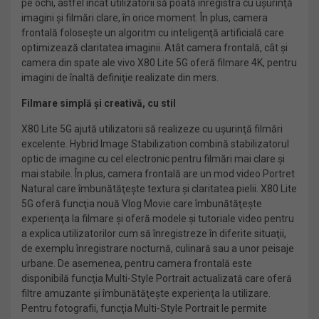
pe ochi, astfel încât utilizatorii să poată înregistra cu uşurinţă
imagini şi filmări clare, în orice moment. În plus, camera
frontală foloseşte un algoritm cu inteligenţă artificială care
optimizează claritatea imaginii. Atât camera frontală, cât şi
camera din spate ale vivo X80 Lite 5G oferă filmare 4K, pentru
imagini de înaltă definiţie realizate din mers.
Filmare simplă şi creativă, cu stil
X80 Lite 5G ajută utilizatorii să realizeze cu uşurinţă filmări
excelente. Hybrid Image Stabilization combină stabilizatorul
optic de imagine cu cel electronic pentru filmări mai clare şi
mai stabile. În plus, camera frontală are un mod video Portret
Natural care îmbunătăţeşte textura şi claritatea pielii. X80 Lite
5G oferă funcţia nouă Vlog Movie care îmbunătăţeşte
experienţa la filmare şi oferă modele şi tutoriale video pentru
a explica utilizatorilor cum să înregistreze în diferite situaţii,
de exemplu înregistrare nocturnă, culinară sau a unor peisaje
urbane. De asemenea, pentru camera frontală este
disponibilă funcţia Multi-Style Portrait actualizată care oferă
filtre amuzante şi îmbunătăţeşte experienţa la utilizare.
Pentru fotografii, funcţia Multi-Style Portrait le permite