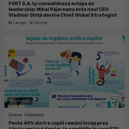
FORT S.A. își consolidează echipa de
leadership: Mihai Păjereanu este noul CEO
Vladimir Ghiță devine Chief Global Strategist
1 an ago
admin@
5 min read
Diverse
Publicitate
Peste 40% dintre copiii români încep prea
târziu periajul dentar, în condițiile în care 52%