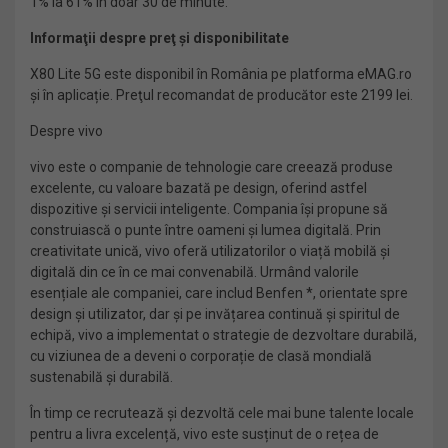
1% la 61% în doar 30 de minute.
Informaţii despre preţ şi disponibilitate
X80 Lite 5G este disponibil în România pe platforma eMAG.ro
și în aplicație. Preţul recomandat de producător este 2199 lei.
Despre vivo
vivo este o companie de tehnologie care creează produse
excelente, cu valoare bazată pe design, oferind astfel
dispozitive și servicii inteligente. Compania își propune să
construiască o punte între oameni și lumea digitală. Prin
creativitate unică, vivo oferă utilizatorilor o viață mobilă și
digitală din ce în ce mai convenabilă. Urmând valorile
esențiale ale companiei, care includ Benfen *, orientate spre
design și utilizator, dar și pe invățarea continuă și spiritul de
echipă, vivo a implementat o strategie de dezvoltare durabilă,
cu viziunea de a deveni o corporație de clasă mondială
sustenabilă și durabilă.
În timp ce recrutează și dezvoltă cele mai bune talente locale
pentru a livra excelență, vivo este susținut de o rețea de