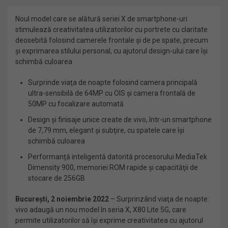
Noul model care se alătură seriei X de smartphone-uri
stimulează creativitatea utilizatorilor cu portrete cu claritate
deosebită folosind camerele frontale şi de pe spate, precum
și exprimarea stilului personal, cu ajutorul design-ului care îşi
schimbă culoarea
Surprinde viaţa de noapte folosind camera principală
ultra-sensibilă de 64MP cu OIS şi camera frontală de
50MP cu focalizare automată
Design şi finisaje unice create de vivo, într-un smartphone
de 7,79 mm, elegant şi subţire, cu spatele care îşi
schimbă culoarea
Performanţă inteligentă datorită procesorului MediaTek
Dimensity 900, memoriei ROM rapide şi capacităţii de
stocare de 256GB
Bucureşti, 2 noiembrie 2022
– Surprinzând viaţa de noapte:
vivo adaugă un nou model în seria X, X80 Lite 5G, care
permite utilizatorilor să îşi exprime creativitatea cu ajutorul