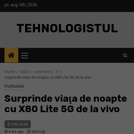
Skip
joi. aug. 6th, 2026
to
content
TEHNOLOGISTUL
Primary
Menu
Home
2022
noiembrie
3
Surprinde viaţa de noapte cu X80 Lite 5G de la vivo
Publicitate
Surprinde viaţa de noapte
cu X80 Lite 5G de la vivo
5 min read
4 ani ago
admin@