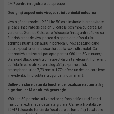
2MP pentru înregistrare de aproape.
Design şi aspect unic vivo, care îşi schimbă culoarea
vivo a gândit modelul X80 Lite 5G ca o invitaţie la creativitate
şi joacă, inspirate de design-ul care îşi schimbă culoarea. La
versiunea Sunrise Gold, care foloseşte finisaj anti-reflexie cu
fluorină creat de vivo, partea din spate a telefonului îşi
schimbă nuanţa din auriu în portocaliu-roşcat atunci când
este expusă la lumina soarelui sau la raze ultraviolet. Ca
alternativă, utilizatorii pot opta pentru X80 Lite 5G în nuanţa
Diamond Black, pentru un aspect discret şi elegant. Indiferent
de felul în care utilizatorii aleg să îşi exprime stilul,
smartphone-ul de 7,79 mm şi 177g oferă un design care iese
în evidenţă, fiind subţire şi uşor de ţinut în mână.
Selfie-uri clare datorită funcţiei de focalizare automată şi
algoritmilor IA de ultimă generaţie
X80 Lite 5G permite utilizatorilor să facă selfie-uri şi filmări
mai bune, extrem de detaliate şi clare. Camera frontală de
50MP foloseşte funcţii de focalizare automată şi focalizare