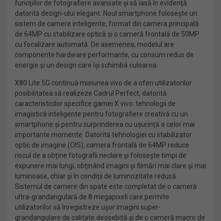
funcţiilor de fotografiere avansate şi să iasă în evidenţă
datorită design-ului elegant. Noul smartphone foloseşte un
sistem de camere inteligente, format din camera principală
de 64MP cu stabilizare optică şi o cameră frontală de 50MP
cu focalizare automată. De asemenea, modelul are
componente hardware performante, cu consum redus de
energie şi un design care îşi schimbă culoarea.
X80 Lite 5G continuă misiunea vivo de a oferi utilizatorilor
posibilitatea să realizeze Cadrul Perfect, datorită
caracteristicilor specifice gamei X vivo: tehnologii de
imagistică inteligente pentru fotografiere creativă cu un
smartphone şi pentru surprinderea cu uşurinţă a celor mai
importante momente. Datorită tehnologiei cu stabilizator
optic de imagine (OIS), camera frontală de 64MP reduce
riscul de a obţine fotografii neclare şi foloseşte timpi de
expunere mai lungi, obţinând imagini şi filmări mai clare şi mai
luminoase, chiar şi în condiţii de luminozitate redusă.
Sistemul de camere din spate este completat de o cameră
ultra-grandangulară de 8 megapixeli care permite
utilizatorilor să înregistreze uşor imagini super-
grandangulare de calitate deosebită şi de o cameră macro de