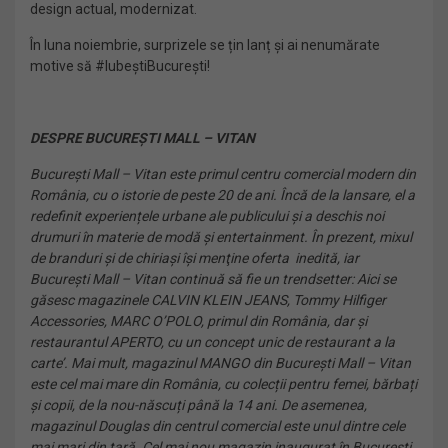
design actual, modernizat.
În luna noiembrie, surprizele se țin lanț și ai nenumărate
motive să #IubeștiBucurești!
DESPRE BUCUREȘTI MALL – VITAN
București Mall – Vitan este primul centru comercial modern din
România, cu o istorie de peste 20 de ani. Încă de la lansare, el a
redefinit experiențele urbane ale publicului și a deschis noi
drumuri în materie de modă și entertainment. În prezent, mixul
de branduri și de chiriaşi îşi menţine oferta inedită, iar
București Mall – Vitan continuă să fie un trendsetter: Aici se
găsesc magazinele CALVIN KLEIN JEANS, Tommy Hilfiger
Accessories, MARC O’POLO, primul din România, dar şi
restaurantul APERTO, cu un concept unic de restaurant a la
carte’. Mai mult, magazinul MANGO din București Mall – Vitan
este cel mai mare din România, cu colecții pentru femei, bărbați
și copii, de la nou-născuți până la 14 ani. De asemenea,
magazinul Douglas din centrul comercial este unul dintre cele
mai mari din țară. Cel mai nou magazin inaugurat în București