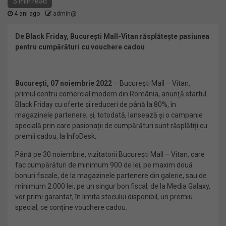
3 min read
4 ani ago
admin@
De Black Friday, București Mall-Vitan răsplătește pasiunea
pentru cumpărături cu vouchere cadou
București, 07 noiembrie 2022
– București Mall – Vitan,
primul centru comercial modern din România, anunță startul
Black Friday cu oferte și reduceri de până la 80%, în
magazinele partenere, și, totodată, lansează și o campanie
specială prin care pasionații de cumpărături sunt răsplătiți cu
premii cadou, la InfoDesk.
Până pe 30 noiembrie, vizitatorii București Mall – Vitan, care
fac cumpărături de minimum 900 de lei, pe maxim două
bonuri fiscale, de la magazinele partenere din galerie, sau de
minimum 2.000 lei, pe un singur bon fiscal, de la Media Galaxy,
vor primi garantat, în limita stocului disponibil, un premiu
special, ce conține vouchere cadou.