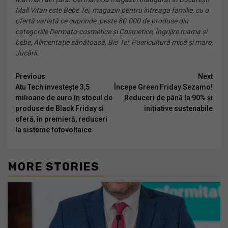
Mall Vitan este Bebe Tei, magazin pentru întreaga familie, cu o
ofertă variată ce cuprinde peste 80.000 de produse din
categoriile Dermato-cosmetice și Cosmetice, Îngrijire mama și
bebe, Alimentație sănătoasă, Bio Tei, Puericultură mică și mare,
Jucării.
Continue
Previous
Next
Atu Tech investește 3,5
Începe Green Friday Sezamo!
Reading
milioane de euro în stocul de
Reduceri de până la 90% și
produse de Black Friday și
inițiative sustenabile
oferă, în premieră, reduceri
la sisteme fotovoltaice
MORE STORIES