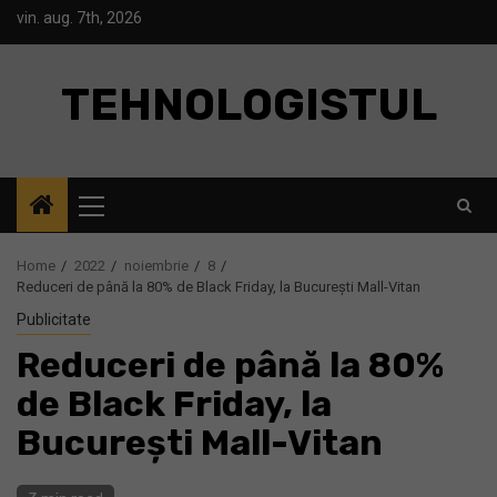
Skip
vin. aug. 7th, 2026
to
content
TEHNOLOGISTUL
Primary
Menu
Home
2022
noiembrie
8
Reduceri de până la 80% de Black Friday, la București Mall-Vitan
Publicitate
Reduceri de până la 80%
de Black Friday, la
București Mall-Vitan