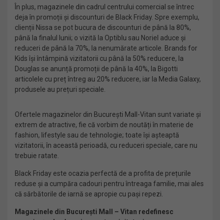
În plus, magazinele din cadrul centrului comercial se întrec
deja în promoții și discounturi de Black Friday. Spre exemplu,
clienții Nissa se pot bucura de discounturi de până la 80%,
până la finalul lunii; o vizită la Optiblu sau Noriel aduce și
reduceri de până la 70%, la nenumărate articole. Brands for
Kids își întâmpină vizitatorii cu până la 50% reducere, la
Douglas se anunță promoții de până la 40%, la Bigotti
articolele cu preț întreg au 20% reducere, iar la Media Galaxy,
produsele au prețuri speciale.
Ofertele magazinelor din București Mall-Vitan sunt variate și
extrem de atractive, fie că vorbim de noutăți în materie de
fashion, lifestyle sau de tehnologie; toate își așteaptă
vizitatorii, în această perioadă, cu reduceri speciale, care nu
trebuie ratate.
Black Friday este ocazia perfectă de a profita de prețurile
reduse și a cumpăra cadouri pentru întreaga familie, mai ales
că sărbătorile de iarnă se apropie cu pași repezi.
Magazinele din București Mall – Vitan redefinesc