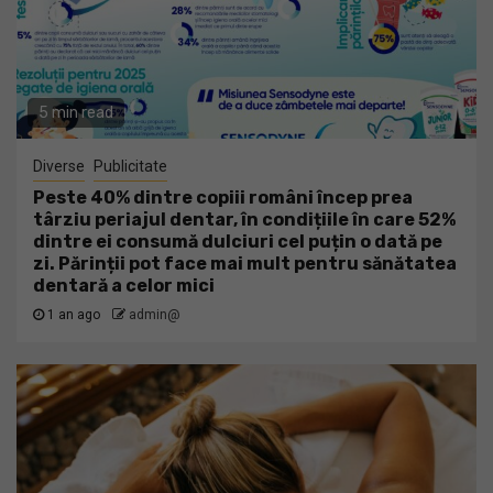
5 min read
Diverse
Publicitate
Peste 40% dintre copiii români încep prea
târziu periajul dentar, în condițiile în care 52%
dintre ei consumă dulciuri cel puțin o dată pe
zi. Părinții pot face mai mult pentru sănătatea
dentară a celor mici
1 an ago
admin@