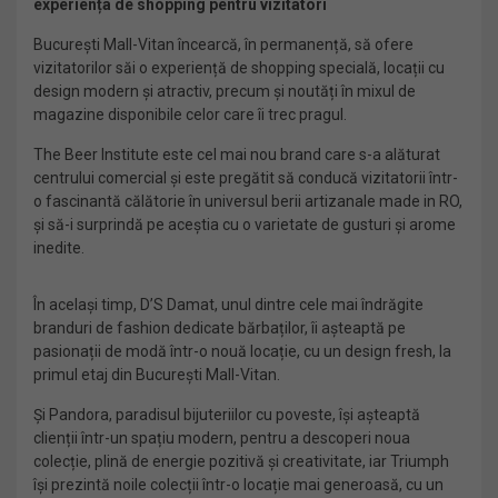
experiența de shopping pentru vizitatori
București Mall-Vitan încearcă, în permanență, să ofere
vizitatorilor săi o experiență de shopping specială, locații cu
design modern și atractiv, precum și noutăți în mixul de
magazine disponibile celor care îi trec pragul.
The Beer Institute este cel mai nou brand care s-a alăturat
centrului comercial și este pregătit să conducă vizitatorii într-
o fascinantă călătorie în universul berii artizanale made in RO,
și să-i surprindă pe aceștia cu o varietate de gusturi și arome
inedite.
În același timp, D’S Damat, unul dintre cele mai îndrăgite
branduri de fashion dedicate bărbaților, îi așteaptă pe
pasionații de modă într-o nouă locație, cu un design fresh, la
primul etaj din București Mall-Vitan.
Și Pandora, paradisul bijuteriilor cu poveste, își așteaptă
clienții într-un spațiu modern, pentru a descoperi noua
colecție, plină de energie pozitivă și creativitate, iar Triumph
își prezintă noile colecții într-o locație mai generoasă, cu un