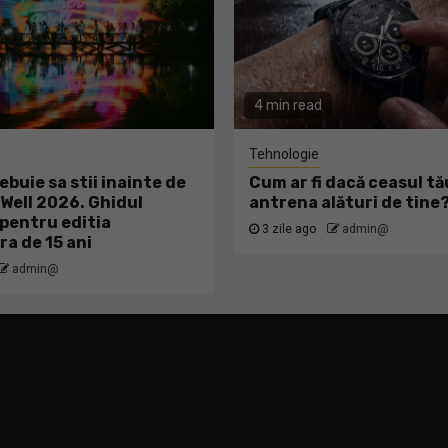
4 min read
Tehnologie
ebuie sa stii inainte de
Cum ar fi dacă ceasul tă
ell 2026. Ghidul
antrena alături de tine
pentru editia
3 zile ago
admin@
ra de 15 ani
admin@