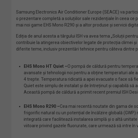
Samsung Electronics Air Conditioner Europe (SEACE) va particip
o prezentare completă a soluțiilor sale rezidențiale în ceea ce
mai noi game EHS Mono R290 și a altor produse și servicii digit
Ediția de anul acesta a târgului ISH va avea tema „Soluții pentru u
contribuie la atingerea obiectivelor legate de protecția climei și
diferite teme, inclusiv prezentări tehnice pentru câteva dintre pro
EHS Mono HT Quiet –
O pompă de căldură pentru temperatu
avansate și tehnologii noi pentru a obține temperaturi ale a
4 trepte. Temperatura ridicată a apei evacuate o face să fie
Quiet este simplu de instalat și de întreținut și capabilă să
Această pompă de căldură a primit recent premiul ISH Design 
EHS Mono R290 –
Cea mai recentă noutate din gama de so
frigorific natural cu un potențial de încălzire globală (GWP
integrată care facilitează instalarea simplă și o altă uni
viitoare privind gazele fluorurate, care urmează să intre în 