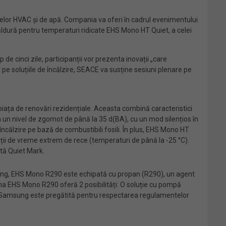
elor HVAC și de apă. Compania va oferi în cadrul evenimentului
căldură pentru temperaturi ridicate EHS Mono HT Quiet, a celei
 de cinci zile, participanții vor prezenta inovații „care
l pe soluțiile de încălzire, SEACE va susține sesiuni plenare pe
piața de renovări rezidențiale. Aceasta combină caracteristici
la un nivel de zgomot de până la 35 d(BA), cu un mod silențios în
încălzire pe bază de combustibili fosili. În plus, EHS Mono HT
ndiții de vreme extrem de rece (temperaturi de până la -25 °C).
ată Quiet Mark.
ung, EHS Mono R290 este echipată cu propan (R290), un agent
Gama EHS Mono R290 oferă 2 posibilități: O soluție cu pompă
mă, Samsung este pregătită pentru respectarea regulamentelor