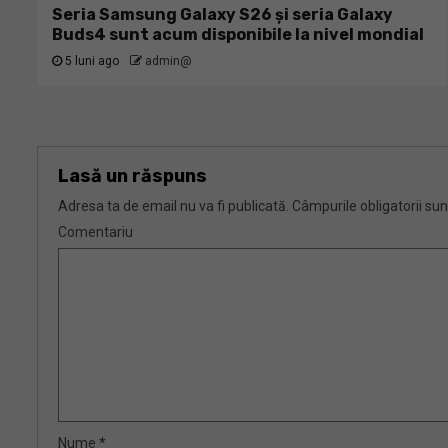
Seria Samsung Galaxy S26 și seria Galaxy
Buds4 sunt acum disponibile la nivel mondial
5 luni ago
admin@
Lasă un răspuns
Adresa ta de email nu va fi publicată.
Câmpurile obligatorii su
Comentariu
Nume
*