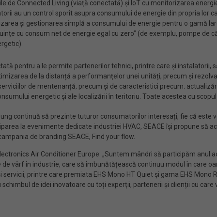
ile de Connected Living (viață conectată) și IoT cu monitorizarea energiei 
orii au un control sporit asupra consumului de energie din propria lor casă
torizarea și gestionarea simplă a consumului de energie pentru o gamă 
„locuințe cu consum net de energie egal cu zero” (de exemplu, pompe de c
rgetic).
ată pentru a le permite partenerilor tehnici, printre care și instalatorii, 
timizarea de la distanță a performanțelor unei unități, precum și rezolvar
 serviciilor de mentenanță, precum și de caracteristici precum: actualiz
ului energetic și ale localizării în teritoriu. Toate acestea cu scopul de
ung continuă să prezinte tuturor consumatorilor interesați, fie că este
rticiparea la evenimente dedicate industriei HVAC, SEACE își propune să 
a campania de branding SEACE, Find your flow.
onics Air Conditioner Europe: „Suntem mândri să participăm anul acest
de vârf în industrie, care să îmbunătățească continuu modul în care oa
i servicii, printre care premiata EHS Mono HT Quiet și gama EHS Mono R2
chimbul de idei inovatoare cu toți experții, partenerii și clienții cu care 