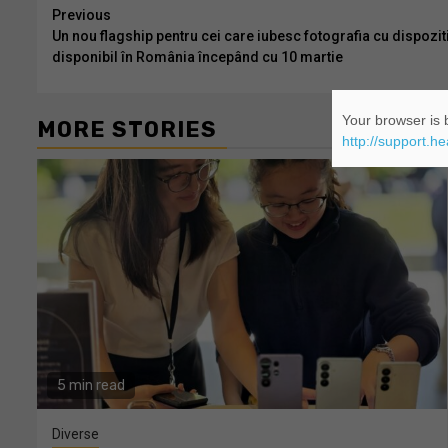
Continue
Previous
Un nou flagship pentru cei care iubesc fotografia cu dispozit
Reading
disponibil în România începând cu 10 martie
Your browser is b
MORE STORIES
http://support.h
5 min read
Diverse