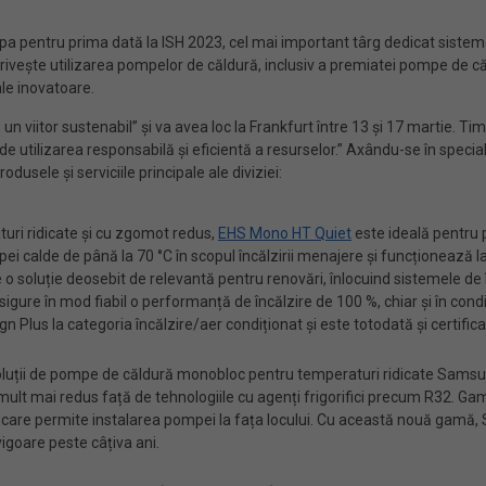
a pentru prima dată la ISH 2023, cel mai important târg dedicat sistem
 privește utilizarea pompelor de căldură, inclusiv a premiatei pompe de 
ale inovatoare.
n viitor sustenabil” și va avea loc la Frankfurt între 13 și 17 martie. Timp
 de utilizarea responsabilă și eficientă a resurselor.” Axându-se în specia
dusele și serviciile principale ale diviziei:
ri ridicate și cu zgomot redus,
EHS Mono HT Quiet
este ideală pentru 
pei calde de până la 70 °C
în scopul încălzirii menajere și funcționează 
 o soluție deosebit de relevantă pentru renovări, înlocuind sistemele de 
 asigure în mod fiabil o performanță de încălzire de 100 %, chiar și în co
Plus la categoria încălzire/aer condiționat și este totodată și certific
luții de pompe de căldură monobloc pentru temperaturi ridicate Sams
) mult mai redus față de tehnologiile cu agenți frigorifici precum R32. 
tate care permite instalarea pompei la fața locului. Cu această nouă ga
vigoare peste câțiva ani.