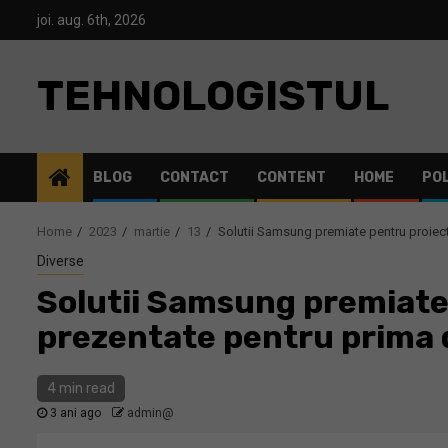
Skip
joi. aug. 6th, 2026
to
content
TEHNOLOGISTUL
BLOG
CONTACT
CONTENT
HOME
POL
Home
2023
martie
13
Solutii Samsung premiate pentru proiecte
Diverse
Solutii Samsung premiate p
prezentate pentru prima 
4 min read
3 ani ago
admin@