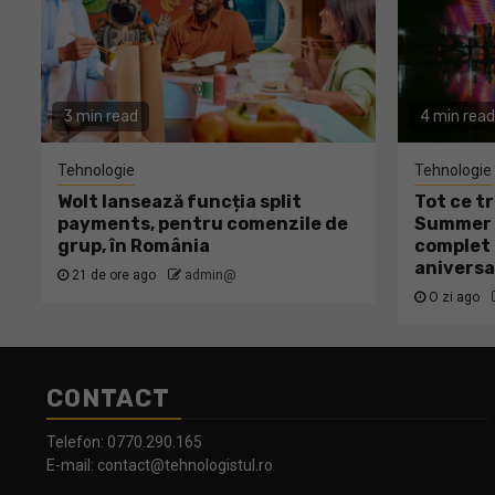
3 min read
4 min read
Tehnologie
Tehnologie
Wolt lansează funcția split
Tot ce tr
payments, pentru comenzile de
Summer W
grup, în România
complet 
aniversa
21 de ore ago
admin@
O zi ago
CONTACT
Telefon:
0770.290.165
E-mail:
contact@tehnologistul.ro