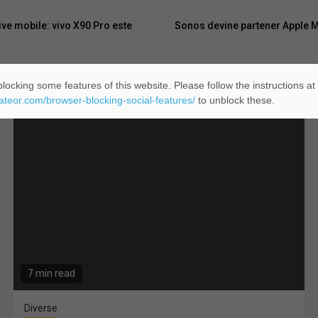
ive mobile: vivo X90 Pro este
Sonos devine partener Apple Mus
locking some features of this website. Please follow the instructions at
eateor.com/browser-blocking-social-features/
to unblock these.
7 min read
Diverse