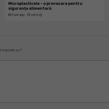
Microplasticele – o provocare pentru
siguranța alimentară
5 luni ago
admin@
nt marcate cu
*