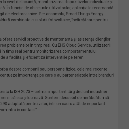
la nivel de locuință, monitorizarea dispozitivelor individuale și
. În funcție de obiceiurile utilizatorilor, aplicația le recomandă
largă de electrocasnice. Per ansamblu, SmartThings Energy
ăldură combinate cu soluții fotovoltaice, încărcătoare pentru
să ofere servicii proactive de mentenanță și asistență clienților
ea problemelor în timp real. Cu EHS Cloud Service, utilizatorii
ări în timp real pentru monitorizarea comportamentului
 a facilita și eficientiza intervențiile pe teren.
 vorba despre companii sau persoane fizice, cele mai recente
accentueze importanța pe care o au parteneriatele între branduri
a la ISH 2023 – cel mai important târg dedicat industriei
menii trăiesc și lucrează. Suntem deosebit de nerăbdători să
90 adaptată pentru viitor, într-un cadru atât de important
vom intra în contact.”