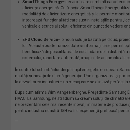
SmartThings Energy
– serviciul care combină caracteristic
eficiența energetică. Cu funcția SmartThings Energy, utilizat
modalități de eficientizare energetică și le permite moni
integrează funcționalități care susțin instalațiile pentru 
vehicule electrice și soluții eficiente din punct de vedere ene
EHS Cloud Service
– o nouă soluție bazată pe cloud, proiect
lor. Aceasta poate furniza date și informații care permit op
beneficiază de posibilitatea de escaladare de la distanță a
sistemului, raportare automată, imagini de ansamblu ale consum
În contextul schimbărilor din peisajul energetic european, Sams
noutăți și inovații de ultimă generație. Prin organizarea și pa
la dezvoltarea industriei – un mesaj care se aliniază perfect l
După cum afirmă Wim Vangeenberghe, Președinte Samsung Electr
HVAC. La Samsung, ne străduim să creăm soluții de climatizare 
ne prezentăm cele mai recente inovații în materie de produse ș
pentru industria noastră. ISH va fi o experiență prețioasă pentru s
—