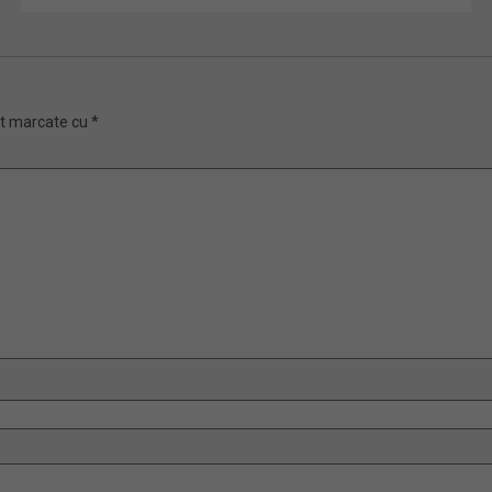
nt marcate cu
*