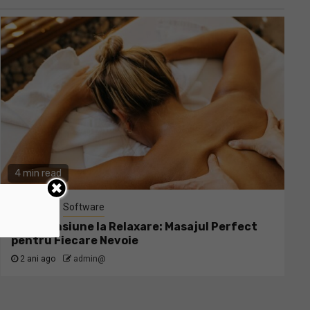
4 min read
Publicitate
Software
De la Tensiune la Relaxare: Masajul Perfect
pentru Fiecare Nevoie
2 ani ago
admin@