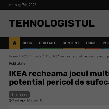
Skip
vin. aug. 7th, 2026
to
content
TEHNOLOGISTUL
BLOG
CONTACT
CONTENT
HOME
POL
Home
2023
martie
21
IKEA recheama jocul multicolor pentru 
Publicitate
IKEA recheama jocul mult
potential pericol de sufo
1 min read
3 ani ago
admin@