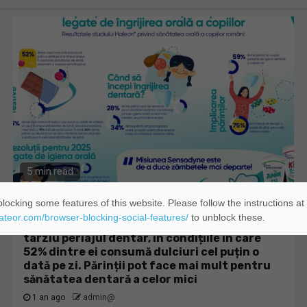
5 min read
locking some features of this website. Please follow the instructions at
Diverse
Publicitate
eateor.com/browser-blocking-social-features/
to unblock these.
Peste 40% dintre copiii români încep prea
târziu periajul dentar, în condițiile în care
52% dintre ei consumă dulciuri cel puțin o
dată pe zi. Părinții pot face mai mult pentru
sănătatea dentară a celor mici
1 an ago
admin@