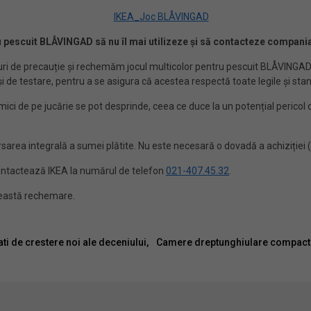
tru pescuit BLÅVINGAD să
nu îl mai utilizeze și să contacteze compani
uri de precauție și rechemăm jocul multicolor pentru pescuit BLÅVINGAD,
și de testare, pentru a se asigura că acestea respectă toate legile și st
e mici de pe jucărie se pot desprinde, ceea ce duce la un potențial perico
area integrală a sumei plătite. Nu este necesară o dovadă a achiziției (
ontactează IKEA la numărul de telefon
021-407.45.32
.
ceastă rechemare.
ti de crestere noi ale deceniului,
Camere dreptunghiulare compacte s