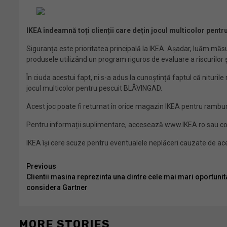
IKEA îndeamnă toți clienții care dețin jocul multicolor pen
Siguranța este prioritatea principală la IKEA. Așadar, luăm măs
produsele utilizând un program riguros de evaluare a riscurilor 
În ciuda acestui fapt, ni s-a adus la cunoștință faptul că nituril
jocul multicolor pentru pescuit BLÅVINGAD.
Acest joc poate fi returnat în orice magazin IKEA pentru ramburs
Pentru informații suplimentare, accesează www.IKEA.ro sau c
IKEA își cere scuze pentru eventualele neplăceri cauzate de a
Continue
Previous
Clientii masina reprezinta una dintre cele mai mari oportunita
Reading
considera Gartner
MORE STORIES