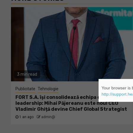
3 min read
Your browser is b
Publicitate
Tehnologie
http://support.h
FORT S.A. își consolidează echipa de
leadership: Mihai Păjereanu este noul CEO
Vladimir Ghiță devine Chief Global Strategist
1 an ago
admin@