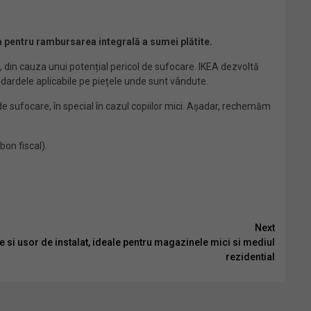
a pentru rambursarea integrală a sumei plătite
.
 din cauza unui potențial pericol de sufocare. IKEA dezvoltă
andardele aplicabile pe piețele unde sunt vândute.
l de sufocare, în special în cazul copiilor mici. Așadar, rechemăm
bon fiscal).
Next
i usor de instalat, ideale pentru magazinele mici si mediul
rezidential