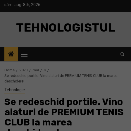
Skip
sâm. aug. 8th, 2026
to
content
TEHNOLOGISTUL
Primary
Menu
Home
2023
mai
9
Se redeschid portile. Vino alaturi de PREMIUM TENIS CLUB la marea
deschidere!
Tehnologie
Se redeschid portile. Vino
alaturi de PREMIUM TENIS
CLUB la marea