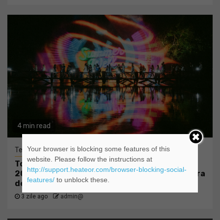
4 min read
Your browser is blocking some features of this
Tehnologie
website. Please follow the instructions at
Tot ce trebuie sa stii inainte de Summer Well
http://support.heateor.com/browser-blocking-social-
2026. Ghidul complet pentru editia aniversara
features/
to unblock these.
de 15 ani
3 zile ago
admin@