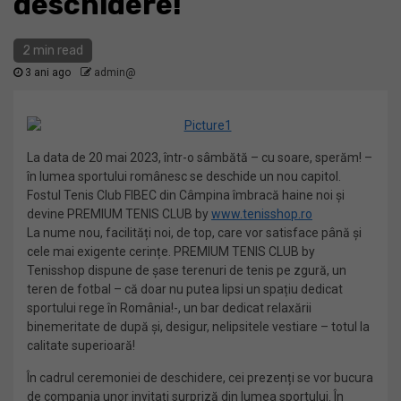
deschidere!
2 min read
3 ani ago
admin@
La data de 20 mai 2023, într-o sâmbătă – cu soare, sperăm! –
în lumea sportului românesc se deschide un nou capitol.
Fostul Tenis Club FIBEC din Câmpina îmbracă haine noi și
devine PREMIUM TENIS CLUB by
www.tenisshop.ro
La nume nou, facilități noi, de top, care vor satisface până și
cele mai exigente cerințe. PREMIUM TENIS CLUB by
Tenisshop dispune de șase terenuri de tenis pe zgură, un
teren de fotbal – că doar nu putea lipsi un spațiu dedicat
sportului rege în România!-, un bar dedicat relaxării
binemeritate de după și, desigur, nelipsitele vestiare – totul la
calitate superioară!
În cadrul ceremoniei de deschidere, cei prezenți se vor bucura
de compania unor invitați surpriză din lumea sportului. În