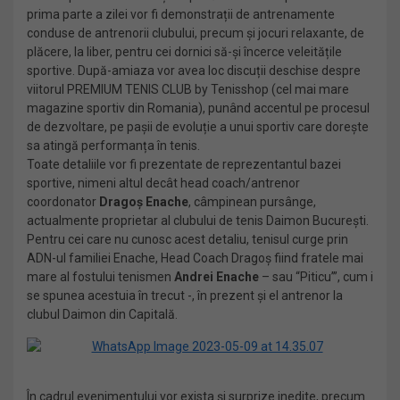
prima parte a zilei vor fi demonstrații de antrenamente
conduse de antrenorii clubului, precum și jocuri relaxante, de
plăcere, la liber, pentru cei dornici să-și încerce veleitățile
sportive. După-amiaza vor avea loc discuții deschise despre
viitorul PREMIUM TENIS CLUB by Tenisshop (cel mai mare
magazine sportiv din Romania), punând accentul pe procesul
de dezvoltare, pe pașii de evoluție a unui sportiv care dorește
sa atingă performanța în tenis.
Toate detaliile vor fi prezentate de reprezentantul bazei
sportive, nimeni altul decât head coach/antrenor
coordonator
Dragoș Enache
, câmpinean pursânge,
actualmente proprietar al clubului de tenis Daimon București.
Pentru cei care nu cunosc acest detaliu, tenisul curge prin
ADN-ul familiei Enache, Head Coach Dragoș fiind fratele mai
mare al fostului tenismen
Andrei Enache
– sau “Piticu’”, cum i
se spunea acestuia în trecut -, în prezent și el antrenor la
clubul Daimon din Capitală.
În cadrul evenimentului vor exista și surprize inedite, precum