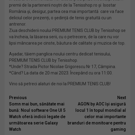
premii de la partenerii noștri de la Tenisshop.ro și Isostar
România și, desigur, partea cea mai importantă care va face
deliciul celor prezenți, o ședință de tenis gratuită cu un
antrenor.
Ziua deschiderii noului PREMIUM TENIS CLUB by Tenisshop se
va încheia, la lăsarea serii, cu o petrecere, de la care nu vor
lipsi mâncarea pe cinste, băutura de calitate și muzica de top.
Așadar, tăiem panglica noului centru dedicat tenisului,
PREMIUM TENIS CLUB by Tenisshop.
*Unde? Strada Pictor Nicolae Grigorescu Nr 17, Câmpina.
*Când? La data de 20 mai 2023. Începând cu ora 11:00.
Vino să petreci alaturi de noi la PREMIUM TENIS CLUB!
Continue
Previous
Next
Somn mai bun, sănătate mai
AGON by AOC își asigură
Reading
bună: Noul software One UI 5
locul 1 în topul mondial al
Watch oferă indicii legate de
celor mai importante
următoarea serie Galaxy
branduri de monitoare pentru
Watch
gaming