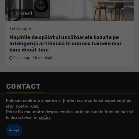
4 min read
Tehnologie
Mașinile de spălat și uscătoarele bazate pe
inteligență artificială îți cunosc hainele mai
bine decât tine
3 zile ago
admin@
CONTACT
Telefon:
0770.290.165
Folosim cookie-uri pentru a-ți oferi cea mai bună experiență pe
E-mail:
contact@tehnologistul.ro
situl nostru web.
Poți afla mai multe despre cookie-urile pe care le folosim sau să
le dezactivezi în
setări
.
Accept
Copyright © All rights reserved.