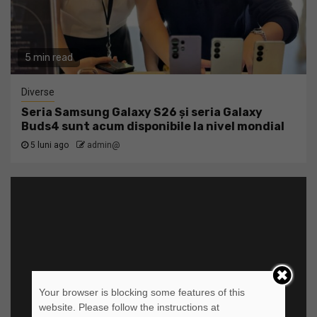
5 min read
Diverse
Seria Samsung Galaxy S26 și seria Galaxy
Buds4 sunt acum disponibile la nivel mondial
5 luni ago
admin@
Your browser is blocking some features of this
website. Please follow the instructions at