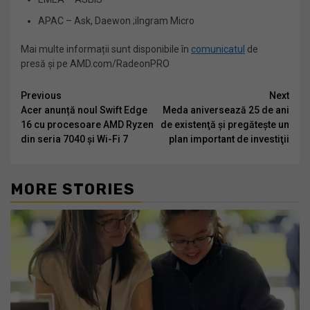
APAC – Ask, Daewon ;iIngram Micro
Mai multe informații sunt disponibile în
comunicatul
de
presă și pe AMD.com/RadeonPRO
Continue
Previous
Next
Acer anunță noul Swift Edge
Meda aniversează 25 de ani
Reading
16 cu procesoare AMD Ryzen
de existenţă şi pregăteşte un
din seria 7040 și Wi-Fi 7
plan important de investiţii
MORE STORIES