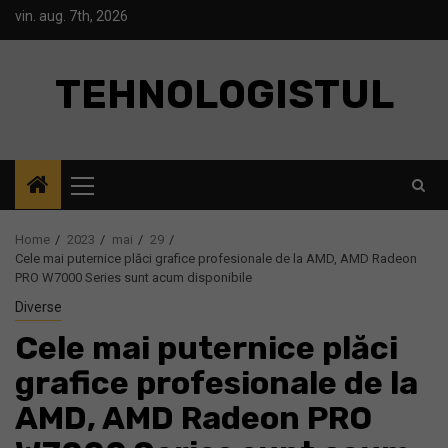
Skip
vin. aug. 7th, 2026
to
content
TEHNOLOGISTUL
Primary
Menu
Home
2023
mai
29
Cele mai puternice plăci grafice profesionale de la AMD, AMD Radeon
PRO W7000 Series sunt acum disponibile
Diverse
Cele mai puternice plăci
grafice profesionale de la
AMD, AMD Radeon PRO