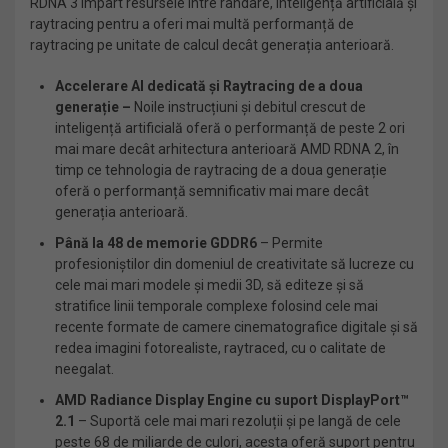
RDNA 3 împart resursele între randare, inteligență artificială și
raytracing pentru a oferi mai multă performanță de
raytracing pe unitate de calcul decât generația anterioară.
Accelerare AI dedicată și Raytracing de a doua
generație –
Noile instrucțiuni și debitul crescut de
inteligență artificială oferă o performanță de peste 2 ori
mai mare decât arhitectura anterioară AMD RDNA 2, în
timp ce tehnologia de raytracing de a doua generație
oferă o performanță semnificativ mai mare decât
generația anterioară.
Până la 48 de memorie GDDR6
– Permite
profesioniștilor din domeniul de creativitate să lucreze cu
cele mai mari modele și medii 3D, să editeze și să
stratifice linii temporale complexe folosind cele mai
recente formate de camere cinematografice digitale și să
redea imagini fotorealiste, raytraced, cu o calitate de
neegalat.
AMD Radiance Display Engine cu suport DisplayPort™
2.1
– Suportă cele mai mari rezoluții și pe langă de cele
peste 68 de miliarde de culori, acesta oferă suport pentru