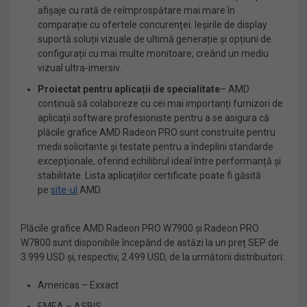
afișaje cu rată de reîmprospătare mai mare în
comparație cu ofertele concurenței. Ieșirile de display
suportă soluții vizuale de ultimă generație și opțiuni de
configurații cu mai multe monitoare, creând un mediu
vizual ultra-imersiv.
Proiectat pentru aplicații de specialitate
– AMD
continuă să colaboreze cu cei mai importanți furnizori de
aplicații software profesioniste pentru a se asigura că
plăcile grafice AMD Radeon PRO sunt construite pentru
medii solicitante și testate pentru a îndeplini standarde
excepționale, oferind echilibrul ideal între performanță și
stabilitate. Lista aplicațiilor certificate poate fi găsită
pe
site-ul
AMD.
Plăcile grafice AMD Radeon PRO W7900 și Radeon PRO
W7800 sunt disponibile începând de astăzi la un preț SEP de
3.999 USD și, respectiv, 2.499 USD, de la următorii distribuitori:
Americas – Exxact
EMEA – ASBIS