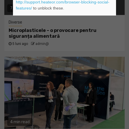
http://support.heateor.com/browser-blocking-social-
features/
to unblock these.
7 min read
Diverse
Microplasticele – o provocare pentru
siguranța alimentară
5 luni ago
admin@
4 min read