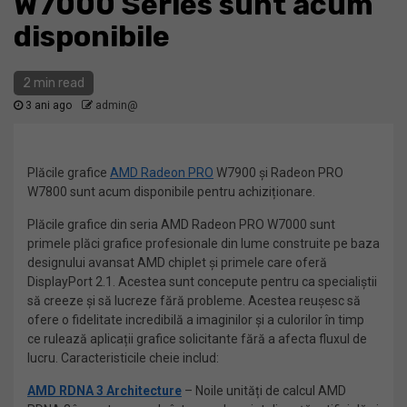
W7000 Series sunt acum
disponibile
2 min read
3 ani ago
admin@
Plăcile grafice
AMD Radeon PRO
W7900 și Radeon PRO
W7800 sunt acum disponibile pentru achiziționare.
Plăcile grafice din seria AMD Radeon PRO W7000 sunt
primele plăci grafice profesionale din lume construite pe baza
designului avansat AMD chiplet și primele care oferă
DisplayPort 2.1. Acestea sunt concepute pentru ca specialiștii
să creeze și să lucreze fără probleme. Acestea reușesc să
ofere o fidelitate incredibilă a imaginilor și a culorilor în timp
ce rulează aplicații grafice solicitante fără a afecta fluxul de
lucru. Caracteristicile cheie includ:
AMD RDNA 3 Architecture
– Noile unități de calcul AMD