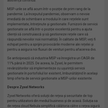
asistență continuă.
MSP-urile se află acum într-o poziție de prim rang de la
pandemie. La începutul pandemiei, observam o nevoie
imediată de schimbare a modului în care rețelele sunt
implementate, întreținute și gestionate. Furnizorii de servicii
gestionate se află într-o poziție excelentă pentru a ajuta
clienții să construiască și să gestioneze rețele care să
răspundă nevoilor noii normalități. În calitate de MSP, veți fi
echipat pentru a sprijini provocările moderne ale rețelei și
pentru a asigura noi fluxuri de venituri pentru afacerea dvs.
Se anticipează că industria MSP va înregistra un CAGR de
11% până în 2025. De aceea, la Zyxel, le permitem
revânzătorilor să implementeze cu ușurință servicii
gestionate în portofoliul lor existent, îmbunătățind în același
timp oferta de servicii gestionate a MSP-urilor existente.
Despre Zyxel Networks
Zyxel Networks oferă soluții de rețea și securitate de top
pentru utilizatorii din mediul business și de acasă. Soluția sa
de rețea cloud Nebula simplifică călătoria către o rețea sigură