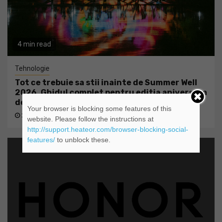
4 min read
Tehnologie
Tot ce trebuie sa stii inainte de Summer Well
2026. Ghidul complet pentru editia aniversara
de 15 ani
Your browser is blocking some features of this
2 zile ago
admin@
website. Please follow the instructions at
http://support.heateor.com/browser-blocking-social-
features/
to unblock these.