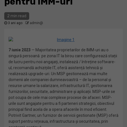
pentru IMM-uri
2 min read
3 ani ago
admin@
7 iunie 2023
— Majoritatea proprietarilor de IMM-uri au o
singură persoană pe zona IT la birou care configurează stații
de lucru pentru noii angajați, instalează / întreține software-
ul, recomandă achizițiile IT, oferă asistență tehnică și
realizează upgrade-uri. Un MSP gestionează mai multe
domenii ale companiei dumneavoastră – de la personal și
resurse umane la salarizare, infrastructură IT, gestionarea
furnizorilor, securitate, administrare și aplicații. MSP-urile se
pot ocupa de cele mai complexe procese de afaceri. MSP-
urile sunt angajate pentru a fi parteneri strategici, obiectivul
principal fiind acela de a opera afacerile în mod eficient.
Potrivit Gartner, un furnizor de servicii gestionate (MSP) oferă
suport pentru rețeaua, infrastructura și securitatea, prin