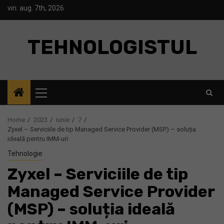
Skip
vin. aug. 7th, 2026
to
content
TEHNOLOGISTUL
Primary
Menu
Home
2023
iunie
7
Zyxel – Serviciile de tip Managed Service Provider (MSP) – soluția
ideală pentru IMM-uri
Tehnologie
Zyxel – Serviciile de tip
Managed Service Provider
(MSP) – soluția ideală