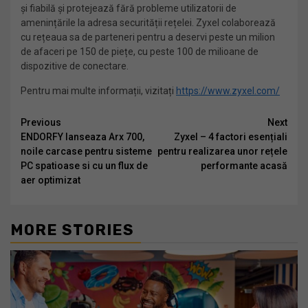
și fiabilă și protejează fără probleme utilizatorii de
amenințările la adresa securității rețelei. Zyxel colaborează
cu rețeaua sa de parteneri pentru a deservi peste un milion
de afaceri pe 150 de piețe, cu peste 100 de milioane de
dispozitive de conectare.
Pentru mai multe informații, vizitați
https://www.zyxel.com/
Continue
Previous
Next
ENDORFY lanseaza Arx 700,
Zyxel – 4 factori esențiali
Reading
noile carcase pentru sisteme
pentru realizarea unor rețele
PC spatioase si cu un flux de
performante acasă
aer optimizat
MORE STORIES