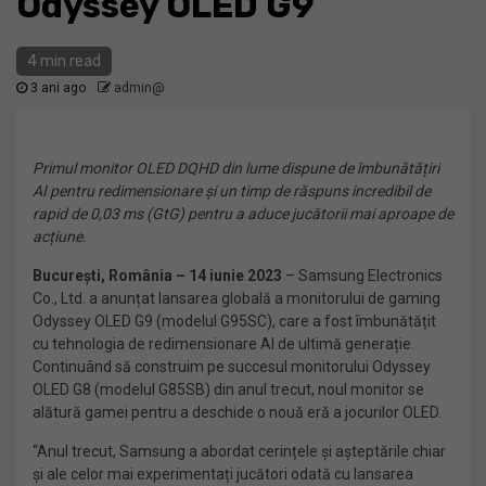
Odyssey OLED G9
4 min read
3 ani ago
admin@
Primul monitor OLED DQHD din lume dispune de îmbunătățiri
AI pentru redimensionare și un timp de răspuns incredibil de
rapid de 0,03 ms (GtG) pentru a aduce jucătorii mai aproape de
acțiune.
Bucure
ști
, România – 14
iunie
2023
– Samsung Electronics
Co., Ltd. a anunțat lansarea globală a monitorului de gaming
Odyssey OLED G9 (modelul G95SC), care a fost îmbunătățit
cu tehnologia de redimensionare AI de ultimă generație.
Continuând să construim pe succesul monitorului Odyssey
OLED G8 (modelul G85SB) din anul trecut, noul monitor se
alătură gamei pentru a deschide o nouă eră a jocurilor OLED.
“Anul trecut, Samsung a abordat cerințele și așteptările chiar
și ale celor mai experimentați jucători odată cu lansarea