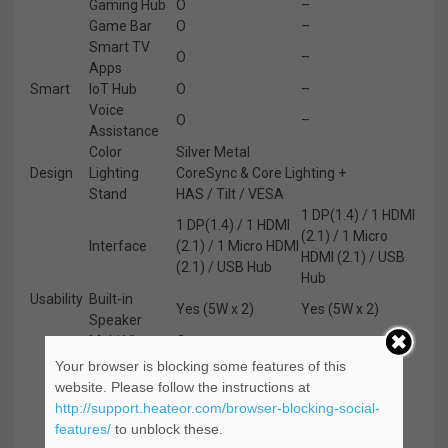
Gaming Hub
O
–
Game Bar
O
–
Smart TV
O
–
Apps
Smart
IoT Hub
O
–
Voice
O
–
Assistance
Color
Silver Metal
Design
Lighting
CoreSync & Core Lighting +
Stand
HAS / Tilt / VESA
1 DP(1.4) / 1 HDMI
1 DP(1.4) / 1 HDMI
(2.1) / 1 Micro
Interface
(2.1) / 1 Micro HDMI
HDMI (2.1) / USB
(2.1) / USB Hub
Hub
Usability
Built-in
Yes (5W x 2)
Yes (5W x 2)
Speaker
Multi View
O
–
Remote
In-Box (USB-C
Your browser is blocking some features of this
–
Control
charging)
website. Please follow the instructions at
http://support.heateor.com/browser-blocking-social-
features/
to unblock these.