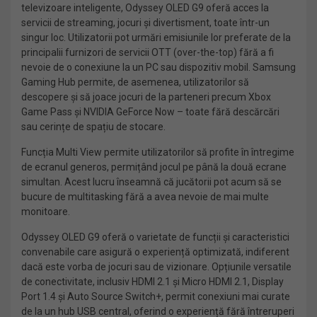
televizoare inteligente, Odyssey OLED G9 oferă acces la
servicii de streaming, jocuri și divertisment, toate într-un
singur loc. Utilizatorii pot urmări emisiunile lor preferate de la
principalii furnizori de servicii OTT (over-the-top) fără a fi
nevoie de o conexiune la un PC sau dispozitiv mobil. Samsung
Gaming Hub permite, de asemenea, utilizatorilor să
descopere și să joace jocuri de la parteneri precum Xbox
Game Pass și NVIDIA GeForce Now – toate fără descărcări
sau cerințe de spațiu de stocare.
Funcția Multi View permite utilizatorilor să profite în întregime
de ecranul generos, permițând jocul pe până la două ecrane
simultan. Acest lucru înseamnă că jucătorii pot acum să se
bucure de multitasking fără a avea nevoie de mai multe
monitoare.
Odyssey OLED G9 oferă o varietate de funcții și caracteristici
convenabile care asigură o experiență optimizată, indiferent
dacă este vorba de jocuri sau de vizionare. Opțiunile versatile
de conectivitate, inclusiv HDMI 2.1 și Micro HDMI 2.1, Display
Port 1.4 și Auto Source Switch+, permit conexiuni mai curate
de la un hub USB central, oferind o experiență fără întreruperi