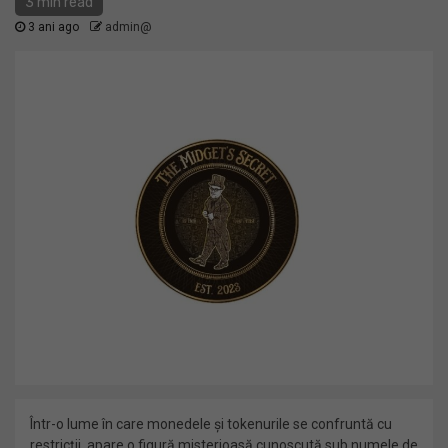
3 min read
3 ani ago
admin@
Într-o lume în care monedele și tokenurile se confruntă cu
restricții, apare o figură misterioasă cunoscută sub numele de