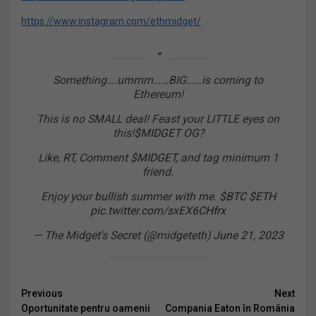
https://www.instagram.com/ethmidget/
Something….ummm……BIG……is coming to
Ethereum!
This is no SMALL deal! Feast your LITTLE eyes on
this!
$MIDGET
OG?
Like, RT, Comment
$MIDGET
, and tag minimum 1
friend.
Enjoy your bullish summer with me.
$BTC
$ETH
pic.twitter.com/sxEX6CHfrx
— The Midget's Secret (@midgeteth)
June 21, 2023
Continue
Previous
Next
Oportunitate pentru oamenii
Compania Eaton în România