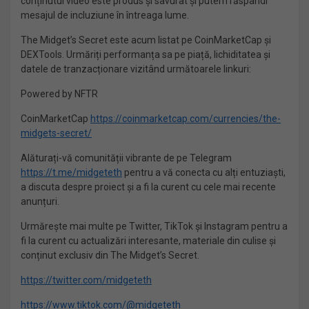
conținutul video este produs și savurat și putem răspândi
mesajul de incluziune în întreaga lume.
The Midget’s Secret este acum listat pe CoinMarketCap și
DEXTools. Urmăriți performanța sa pe piață, lichiditatea și
datele de tranzacționare vizitând următoarele linkuri:
Powered by NFTR
CoinMarketCap
https://coinmarketcap.com/currencies/the-
midgets-secret/
Alăturați-vă comunității vibrante de pe Telegram
https://t.me/midgeteth
pentru a vă conecta cu alți entuziaști,
a discuta despre proiect și a fi la curent cu cele mai recente
anunțuri.
Urmărește mai multe pe Twitter, TikTok și Instagram pentru a
fi la curent cu actualizări interesante, materiale din culise și
conținut exclusiv din The Midget’s Secret.
https://twitter.com/midgeteth
https://www.tiktok.com/@midgeteth