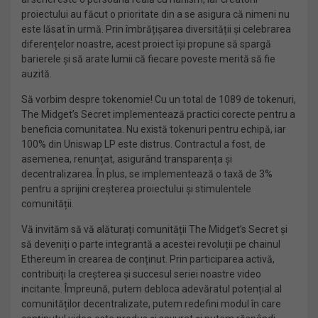
proiectului au făcut o prioritate din a se asigura că nimeni nu
este lăsat în urmă. Prin îmbrățișarea diversității și celebrarea
diferențelor noastre, acest proiect își propune să spargă
barierele și să arate lumii că fiecare poveste merită să fie
auzită.
Să vorbim despre tokenomie! Cu un total de 1089 de tokenuri,
The Midget’s Secret implementează practici corecte pentru a
beneficia comunitatea. Nu există tokenuri pentru echipă, iar
100% din Uniswap LP este distrus. Contractul a fost, de
asemenea, renunțat, asigurând transparența și
decentralizarea. În plus, se implementează o taxă de 3%
pentru a sprijini creșterea proiectului și stimulentele
comunității.
Vă invităm să vă alăturați comunității The Midget’s Secret și
să deveniți o parte integrantă a acestei revoluții pe chainul
Ethereum în crearea de conținut. Prin participarea activă,
contribuiți la creșterea și succesul seriei noastre video
incitante. Împreună, putem debloca adevăratul potențial al
comunităților decentralizate, putem redefini modul în care