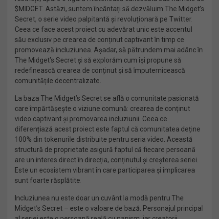
$MIDGET. Astăzi, suntem încântați să dezvăluim The Midget’s
Secret, o serie video palpitantă și revoluționară pe Twitter.
Ceea ce face acest proiect cu adevărat unic este accentul
său exclusiv pe crearea de conținut captivant în timp ce
promovează incluziunea. Așadar, să pătrundem mai adânc în
The Midget’s Secret și să explorăm cum își propune să
redefinească crearea de conținut și să împuternicească
comunitățile decentralizate.
La baza The Midget’s Secret se află o comunitate pasionată
care împărtășește o viziune comună: crearea de conținut
video captivant și promovarea incluziunii. Ceea ce
diferențiază acest proiect este faptul că comunitatea deține
100% din tokenurile distribuite pentru seria video. Această
structură de proprietate asigură faptul că fiecare persoană
are un interes direct în direcția, conținutul și creșterea seriei.
Este un ecosistem vibrant în care participarea și implicarea
sunt foarte răsplătite.
Incluziunea nu este doar un cuvânt la modă pentru The
Midget’s Secret – este o valoare de bază. Personajul principal
al seriei este o persoană reală cu nanism, iar creatorii