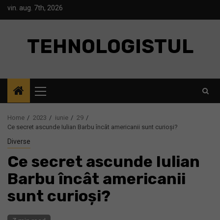
Skip
vin. aug. 7th, 2026
to
content
TEHNOLOGISTUL
Primary
Menu
Home
2023
iunie
29
Ce secret ascunde Iulian Barbu încât americanii sunt curioși?
Diverse
Ce secret ascunde Iulian
Barbu încât americanii
sunt curioși?