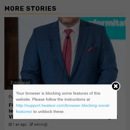
MORE STORIES
3 min read
Your browser is blocking some features of this
Publicitate
Tehnologie
website. Please follow the instructions at
FORT S.A. își consolidează echipa de
http://support.heateor.com/browser-blocking-social-
leadership: Mihai Păjereanu este noul CEO
features/
to unblock these.
Vladimir Ghiță devine Chief Global Strategist
1 an ago
admin@