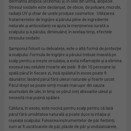
dermatită atopică (eczema) și, în cele din urmă, alopecie.
Stresul oxidativ este declanșat, de obicei, de poluare, microbi,
radiații UV și chiar de unele produse cosmetice. Utilizarea
tratamentelor de îngrijire a părului pline de ingrediente
naturale și antioxidanți va ajuta la menținerea curată a
scalpului și a părului, diminuând, în același timp, efectele
stresului oxidativ.
Șamponul folosit cu delicatețe, este o altă formă de protecție
a scalpului. Formula de îngrijire a părului trebuie masată pe
scalp pentru a crește circulația, a evita inflamațiile și a elimina
excesul sau celulele moarte ale pielii. 8 din 10 persoane își
spală părul în fiecare zi, însă spălatul în exces poate fi
dăunător, lăsând părul fără uleiuri naturale și foarte uscat.
Părul drept se poate simți moale mai ușor din cauza
acumulării de ulei, în timp ce părul creț absoarbe uleiul și
necesită mai puțină spălare.
Căldura, în exces, este nocivă pentru scalp pentru că lasă
părul fără umiditatea naturală și poate duce la iritația și
roșeața scalpului. Folosirea instrumentelor de păr fierbinți,
cum ar fi uscătoarele de păr, plăcile de păr și ondulatoarele,