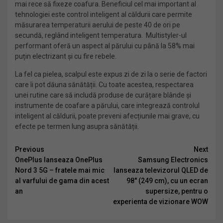
mai rece să fixeze coafura. Beneficiul cel mai important al
tehnologiei este control inteligent al căldurii care permite
măsurarea temperaturii aerului de peste 40 de ori pe
secundă, reglând inteligent temperatura. Multistyler-ul
performant oferă un aspect al părului cu până la 58% mai
puțin electrizant și cu fire rebele.
La fel ca pielea, scalpul este expus zi de zi la o serie de factori
care îi pot dăuna sănătății. Cu toate acestea, respectarea
unei rutine care să includă produse de curățare blânde și
instrumente de coafare a părului, care integrează controlul
inteligent al căldurii, poate preveni afecțiunile mai grave, cu
efecte pe termen lung asupra sănătății.
Continue
Previous
Next
OnePlus lanseaza OnePlus
Samsung Electronics
Reading
Nord 3 5G – fratele mai mic
lanseaza televizorul QLED de
al varfului de gama din acest
98″ (249 cm), cu un ecran
an
supersize, pentru o
experienta de vizionare WOW