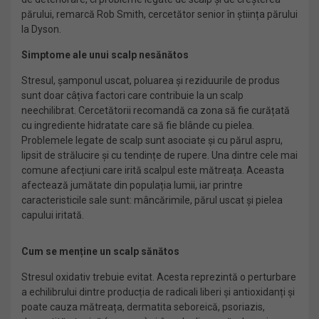
părului, remarcă Rob Smith, cercetător senior în știința părului
la Dyson.
Simptome ale unui scalp nesănătos
Stresul, șamponul uscat, poluarea și reziduurile de produs
sunt doar câțiva factori care contribuie la un scalp
neechilibrat. Cercetătorii recomandă ca zona să fie curățată
cu ingrediente hidratate care să fie blânde cu pielea.
Problemele legate de scalp sunt asociate și cu părul aspru,
lipsit de strălucire și cu tendințe de rupere. Una dintre cele mai
comune afecțiuni care irită scalpul este mătreața. Aceasta
afectează jumătate din populația lumii, iar printre
caracteristicile sale sunt: mâncărimile, părul uscat și pielea
capului iritată.
Cum se menține un scalp sănătos
Stresul oxidativ trebuie evitat. Acesta reprezintă o perturbare
a echilibrului dintre producția de radicali liberi și antioxidanți și
poate cauza mătreața, dermatita seboreică, psoriazis,