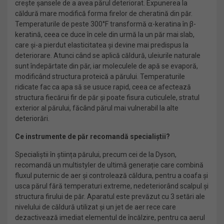
crește șansele de a avea părul deteriorat. Expunerea la
căldură mare modifică forma firelor de cheratină din păr.
Temperaturile de peste 300°F transformă ⍺-keratina în β-
keratină, ceea ce duce în cele din urmă la un păr mai slab,
care și-a pierdut elasticitatea și devine mai predispus la
deteriorare. Atunci când se aplică căldură, uleiurile naturale
sunt îndepărtate din păr, iar moleculele de apă se evaporă,
modificând structura proteică a părului. Temperaturile
ridicate fac ca apa să se usuce rapid, ceea ce afectează
structura fiecărui fir de păr și poate fisura cuticulele, stratul
exterior al părului, făcând părul mai vulnerabil la alte
deteriorări.
Ce instrumente de păr recomandă specialiștii?
Specialiștii în știința părului, precum cei de la Dyson,
recomandă un multistyler de ultimă generație care combină
fluxul puternic de aer și controlează căldura, pentru a coafa și
usca părul fără temperaturi extreme, nedeteriorând scalpul și
structura firului de păr. Aparatul este prevăzut cu 3 setări ale
nivelului de căldură utilizat și un jet de aer rece care
dezactivează imediat elementul de încălzire, pentru ca aerul