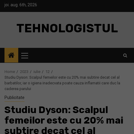
Skip
joi. aug. 6th, 2026
to
content
TEHNOLOGISTUL
Primary
Menu
Home
2023
iulie
12
Studiu Dyson: Scalpul femeilor este cu 20% mai subtire decat cel al
barbatilor, iar o igiena inadecvata poate cauza inflamatii care duc la
caderea parului
Publicitate
Studiu Dyson: Scalpul
femeilor este cu 20% mai
subtire decat cel al