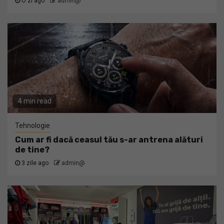
O zi ago
admin@
4 min read
Tehnologie
Cum ar fi dacă ceasul tău s-ar antrena alături
de tine?
3 zile ago
admin@