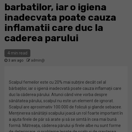
barbatilor, iar o igiena
inadecvata poate cauza
inflamatii care duc la
caderea parului
4 min read
3 ani ago
admin@
Scalpul femeilor este cu 20% mai subțire decât cel al
bărbaților, iar o igienă inadecvată poate cauza inflamații care
duc la căderea părului. Atunci când vine vorba despre
sănătatea părului, scalpul nu este un element de ignorat.
Scalpul are aproximativ 100.000 de foliculi și glande sebacee.
Menținerea sănătății scalpului joacă un rol foarte important în
a ajuta firele de păr să arate și să se simtă în cea mai bună
formă. Mătreața, căderea părului și firele albe nu sunt forme
de deteriorare, ci probleme legate de scalp și de creșterea