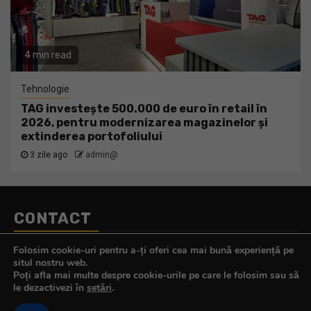
4 min read
Tehnologie
TAG investește 500.000 de euro în retail în
2026, pentru modernizarea magazinelor și
extinderea portofoliului
3 zile ago
admin@
CONTACT
Telefon:
0770.290.165
Folosim cookie-uri pentru a-ți oferi cea mai bună experiență pe
E-mail:
contact@tehnologistul.ro
situl nostru web.
Poți afla mai multe despre cookie-urile pe care le folosim sau să
le dezactivezi în
setări
.