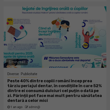
5 min read
Diverse
Publicitate
Peste 40% dintre copiii români încep prea
târziu periajul dentar, în condițiile în care 52%
dintre ei consumă dulciuri cel puțin o dată pe
zi. Părinții pot face mai mult pentru sănătatea
dentară a celor mici
1 an ago
admin@