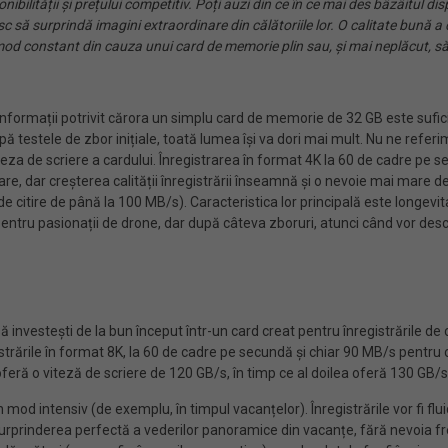
nibilității și prețului competitiv. Poți auzi din ce în ce mai des bâzâitul d
resc să surprindă imagini extraordinare din călătoriile lor. O calitate bună
mod constant din cauza unui card de memorie plin sau, și mai neplăcut, să ri
 informații potrivit cărora un simplu card de memorie de 32 GB este sufici
testele de zbor inițiale, toată lumea își va dori mai mult. Nu ne referim do
a de scriere a cardului. Înregistrarea în format 4K la 60 de cadre pe se
 dar creșterea calității înregistrării înseamnă și o nevoie mai mare de
de citire de până la 100 MB/s). Caracteristica lor principală este longevi
tru pasionații de drone, dar după câteva zboruri, atunci când vor descop
 investești de la bun început într-un card creat pentru înregistrările de c
gistrările în format 8K, la 60 de cadre pe secundă și chiar 90 MB/s pentr
feră o viteză de scriere de 120 GB/s, în timp ce al doilea oferă 130 GB/s
d intensiv (de exemplu, în timpul vacanțelor). Înregistrările vor fi fluid
surprinderea perfectă a vederilor panoramice din vacanțe, fără nevoia fr