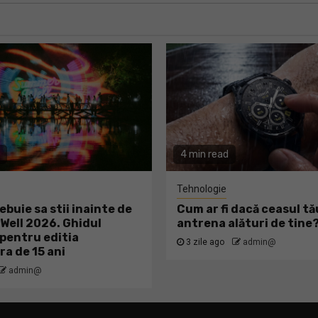
4 min read
Tehnologie
ebuie sa stii inainte de
Cum ar fi dacă ceasul tă
ell 2026. Ghidul
antrena alături de tine
pentru editia
3 zile ago
admin@
ra de 15 ani
admin@