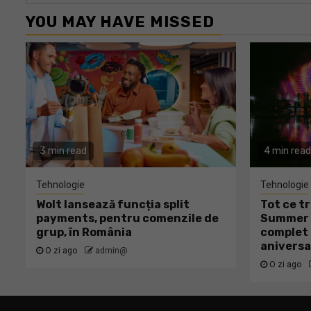
YOU MAY HAVE MISSED
3 min read
4 min read
Tehnologie
Tehnologie
Wolt lansează funcția split
Tot ce tr
payments, pentru comenzile de
Summer W
grup, în România
complet 
aniversa
O zi ago
admin@
O zi ago