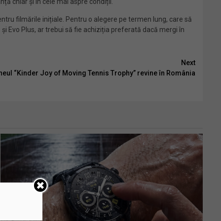
ță chiar și în cele mai aspre condiții.
entru filmările inițiale. Pentru o alegere pe termen lung, care să
i Evo Plus, ar trebui să fie achiziția preferată dacă mergi în
Next
neul “Kinder Joy of Moving Tennis Trophy” revine în România