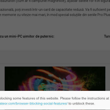
dăunători (cum ar fi câmpurile magnetice), așadar datele for fi în siguran
azională, poți investi într-un card de capacitate redusă. Va fi suficient p
emorie cu viteze mai mari, în mod special soluțiile din seriile Pro Plus ș
cu un mini-PC uimitor de puternic:
Tur
locking some features of this website. Please follow the instructions at
eateor.com/browser-blocking-social-features/
to unblock these.