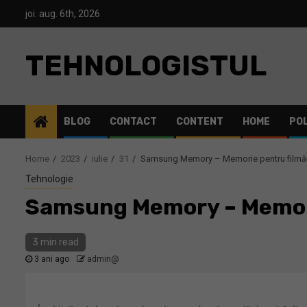
Skip
joi. aug. 6th, 2026
to
content
TEHNOLOGISTUL
BLOG
CONTACT
CONTENT
HOME
POL
Home
2023
iulie
31
Samsung Memory – Memorie pentru filmăril
Tehnologie
Samsung Memory – Memorie
3 min read
3 ani ago
admin@