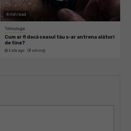
4 min read
Tehnologie
Cum ar fi dacă ceasul tău s-ar antrena alături
de tine?
3 zile ago
admin@