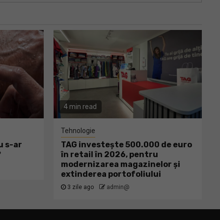
4 min read
Tehnologie
u s-ar
TAG investește 500.000 de euro
?
în retail în 2026, pentru
modernizarea magazinelor și
extinderea portofoliului
3 zile ago
admin@