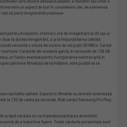
ispozitivelor care zboară deasupra plajelor, a munților sau chiar a
 a dronei este un aspect de luat în considerare, dar, de asemenea,
ști să pierzi înregistrările prețioase.
ent pentru începători, oferind o oră de înregistrare la 30 cps și
ar la durata înregistrării, ci și la îmbunătățirea calității.
cundă necesită o viteză de scriere de cel puțin 30 MB/s. Cardul
 memorie. Cardurile din această gamă, în versiunile de 128 GB
tatea, un factor esențial pentru funcționarea neîntreruptă în
eri plăcerea filmatului de la înălțime, este posibil să se
ea mai înaltă calitate. Experții în filmările cu dronele estimează
u cele la 120 de cadre pe secundă. Atât cardul Samsung Pro Plus,
.
e și tipul cardului nu va împiedica păstrarea amintirilor.
ecventă de a transfera fișiere. Toate cardurile prezentate sunt