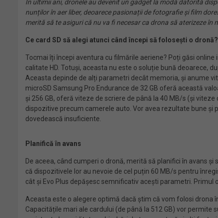
În ultimii ani, dronele au devenit un gadget la modă datorită dispo
nunților în aer liber, deoarece pasionații de fotografie și film do
merită să te asiguri că nu va fi necesar ca drona să aterizeze în 
Ce card SD să alegi atunci când începi să folosești o dronă?
Tocmai îți începi aventura cu filmările aeriene? Poți găsi online
calitate HD. Totuși, aceasta nu este o soluție bună deoarece, după 
Aceasta depinde de alți parametri decât memoria, și anume vitez
microSD Samsung Pro Endurance de 32 GB oferă această valoare,
și 256 GB, oferă viteze de scriere de până la 40 MB/s (și viteze 
dispozitive precum camerele auto. Vor avea rezultate bune și pen
dovedească insuficiente.
Planifică în avans
De aceea, când cumperi o dronă, merită să planifici în avans și să
că dispozitivele lor au nevoie de cel puțin 60 MB/s pentru înre
cât și Evo Plus depășesc semnificativ acești parametri. Primul o
Aceasta este o alegere optimă dacă știm că vom folosi drona în mo
Capacitățile mari ale cardului (de până la 512 GB) vor permite 