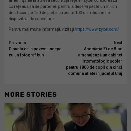
amenințările la adresa securității rețelei. Zyxel colaborează
cu rețeaua sa de parteneri pentru a deservi peste un milion
de afaceri pe 150 de piețe, cu peste 100 de milioane de
dispozitive de conectare.
Pentru mai multe informații, vizitați
https://www.zyxel.com/
Continue
Previous
Next
O nunta ca-n povesti incepe
Asociația Zi de Bine
Reading
cu un fotograf bun
amenajează un cabinet
stomatologic școlar
pentru 1800 de copii din cinci
comune aflate în județul Cluj
MORE STORIES