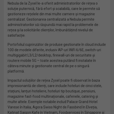
Nebula de la Zyxel le-a oferit administratorilor de rețea o
soluție puternică, fără efort și scalabilă, care le permite să
gestioneze rețelele din mai multe camere și magazine
centralizat. Gestionarea centralizată a Nebula permite
administratorilor să răspundă mai rapid la problemele de
rețea și la solicitările clienților, îmbunătățind nivelul de
satisfacție.
Portofoliul cuprinzător de produse gestionate în cloud include
100 de modele diferite, inclusiv AP-uri WiFi 6/6E, switch-uri
multigigabit L3/L2/desktop, firewall-uri de securitate și
routere mobile 5G – toate acestea putând fi instalate în
câteva minute și gestionate central de pe o singură
platformă.
Impactul soluțiilor de rețea Zyxel poate fi observat în baza
impresionantă de clienți, care include hoteluri de cinci stele,
stațiuni, lanțuri hoteliere, hoteluri tip boutique, pensiuni,
magazine fast-food multinaționale, cafenele, catering și
multe altele. Exemple notabile includ Palace Grand Hotel
Varese în Italia, Agora Swiss Night de Fassbind în Elveția,
Katinat Saigon Kafe în Vietnam, Foodxervices în Singapore și