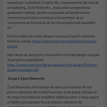
pretențioși”,
a declarat Crowley Wu, vicepreședinte de vânzări
și marketing, Zyxel Networks.
„Înlăturând complexitatea
gestionării rețelelor, ajutăm companiile să beneficieze de
revenirea puternică a turismului și le permitem să se
concentreze pe furnizarea de servicii excepționale oaspeților
lor.”
Pentru a afla mai multe despre munca lui Zyxel în industria
HoReCa, vizitați:
https://www.zyxel.com/global/en/success-
stories
Sau faceți clic aici pentru mai multe informații despre soluțiile
Zyxel pentru ospitalitate:
https://www.zyxel.com/library/assets/tech-library/Solution-
Guide/hospitality.pdf
Despre Zyxel Networks
Zyxel Networks oferă soluții de rețea și securitate de top
pentru utilizatorii din mediul business și de acasă. Soluția sa
de rețea cloud Nebula simplifică călătoria către o rețea sigură
și fiabilă și protejează fără probleme utilizatorii de