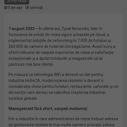
3 min read
3 ani ago
admin@
7 august 2023 –
În ultimii ani, Zyxel Networks, lider în
furnizarea de soluții de rețea sigure și bazate pe cloud, a
implementat soluțiile de networking în 7.000 de hoteluri și
260.000 de camere de hotel din întreaga lume. Acest lucru a
oferit milioane de oaspeți experiențe de rețea și satisfacție
excepționale și a ajutat hotelurile și magazinele să își
păstreze mai bine clienții.
Pe măsură ce tehnologia WiFi a devenit un dat pentru
industria HoReCA, modernizarea rețelelor a devenit o
considerație cheie pentru hoteluri, restaurante, cafenele și cei
din sector care doresc să valorifice creșterea industriei
turistice globale.
Management fără efort, oaspeți mulțumiți
Într-o industrie în care administratorii de rețea trebuie adesea
să gestioneze rețelele în mai multe camere și locații, soluția