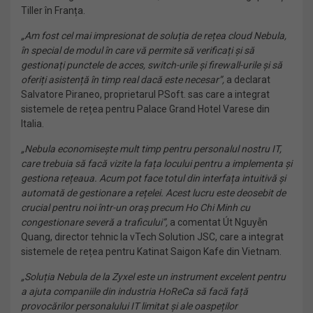
Tiller în Franța.
„Am fost cel mai impresionat de soluția de rețea cloud Nebula,
în special de modul în care vă permite să verificați și să
gestionați punctele de acces, switch-urile și firewall-urile și să
oferiți asistență în timp real dacă este necesar”,
a declarat
Salvatore Piraneo, proprietarul PSoft. sas care a integrat
sistemele de rețea pentru Palace Grand Hotel Varese din
Italia.
„Nebula economisește mult timp pentru personalul nostru IT,
care trebuia să facă vizite la fața locului pentru a implementa și
gestiona rețeaua. Acum pot face totul din interfața intuitivă și
automată de gestionare a rețelei. Acest lucru este deosebit de
crucial pentru noi într-un oraș precum Ho Chi Minh cu
congestionare severă a traficului”,
a comentat Út Nguyễn
Quang, director tehnic la vTech Solution JSC, care a integrat
sistemele de rețea pentru Katinat Saigon Kafe din Vietnam.
„Soluția Nebula de la Zyxel este un instrument excelent pentru
a ajuta companiile din industria HoReCa să facă față
provocărilor personalului IT limitat și ale oaspeților