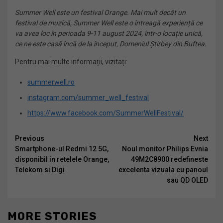
Summer Well este un festival Orange.
Mai mult decât un
festival de muzică, Summer Well este o întreagă experiență ce
va avea loc în perioada 9-11 august 2024, într-o locație unică,
ce ne este casă încă de la început, Domeniul Știrbey din Buftea.
Pentru mai multe informații, vizitați:
summerwell.ro
instagram.com/summer_well_festival
https://www.facebook.com/SummerWellFestival/
Continue
Previous
Next
Smartphone-ul Redmi 12 5G,
Noul monitor Philips Evnia
Reading
disponibil in retelele Orange,
49M2C8900 redefineste
Telekom si Digi
excelenta vizuala cu panoul
sau QD OLED
MORE STORIES