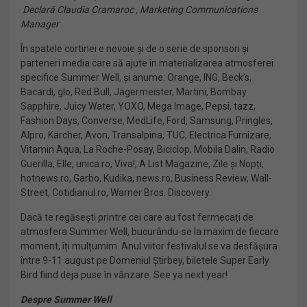
Declară Claudia Cramaroc ,
Marketing Communications
Manager
În spatele cortinei e nevoie și de o serie de sponsori și
parteneri media care să ajute în materializarea atmosferei
specifice Summer Well, și anume: Orange, ING, Beck’s,
Bacardi, glo, Red Bull, Jägermeister, Martini, Bombay
Sapphire, Juicy Water, YOXO, Mega Image, Pepsi, tazz,
Fashion Days, Converse, MedLife, Ford, Samsung, Pringles,
Alpro, Kärcher, Avon, Transalpina, TUC, Electrica Furnizare,
Vitamin Aqua, La Roche-Posay, Biciclop, Mobila Dalin, Radio
Guerilla, Elle, unica.ro, Viva!, A List Magazine, Zile și Nopți,
hotnews.ro, Garbo, Kudika, news.ro, Business Review, Wall-
Street, Cotidianul.ro, Warner Bros. Discovery.
Dacă te regăsești printre cei care au fost fermecați de
atmosfera Summer Well, bucurându-se la maxim de fiecare
moment, îți mulțumim. Anul viitor festivalul se va desfășura
între 9-11 august pe Domeniul Știrbey, biletele Super Early
Bird fiind deja puse în vânzare. See ya next year!
Despre Summer Well