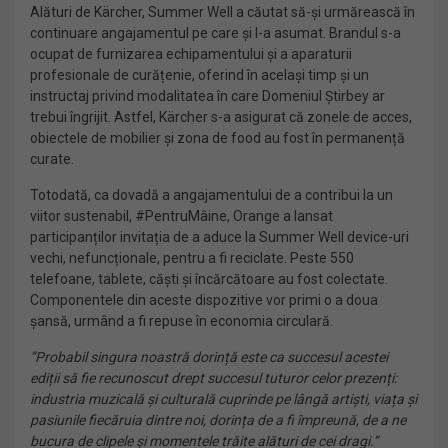
Alături de Kärcher, Summer Well a căutat să-și urmărească în
continuare angajamentul pe care și l-a asumat. Brandul s-a
ocupat de furnizarea echipamentului și a aparaturii
profesionale de curățenie, oferind în același timp și un
instructaj privind modalitatea în care Domeniul Știrbey ar
trebui îngrijit. Astfel, Kärcher s-a asigurat că zonele de acces,
obiectele de mobilier și zona de food au fost în permanență
curate.
Totodată, ca dovadă a angajamentului de a contribui la un
viitor sustenabil, #PentruMâine, Orange a lansat
participanților invitația de a aduce la Summer Well device-uri
vechi, nefuncționale, pentru a fi reciclate. Peste 550
telefoane, tablete, căști și încărcătoare au fost colectate.
Componentele din aceste dispozitive vor primi o a doua
șansă, urmând a fi repuse în economia circulară.
”Probabil singura noastră dorință este ca succesul acestei
ediții să fie recunoscut drept succesul tuturor celor prezenți:
industria muzicală și culturală cuprinde pe lângă artiști, viața și
pasiunile fiecăruia dintre noi, dorința de a fi împreună, de a ne
bucura de clipele și momentele trăite alături de cei dragi.”