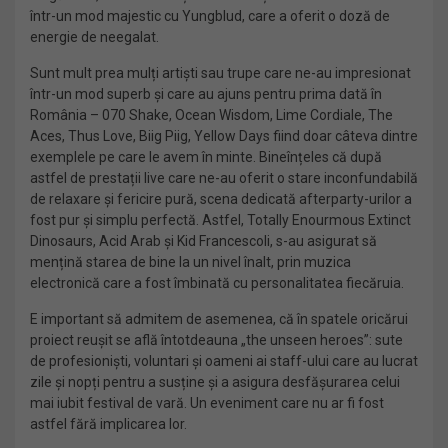
într-un mod majestic cu Yungblud, care a oferit o doză de
energie de neegalat.
Sunt mult prea mulți artiști sau trupe care ne-au impresionat
într-un mod superb și care au ajuns pentru prima dată în
România – 070 Shake, Ocean Wisdom, Lime Cordiale, The
Aces, Thus Love, Biig Piig, Yellow Days fiind doar câteva dintre
exemplele pe care le avem în minte. Bineînțeles că după
astfel de prestații live care ne-au oferit o stare inconfundabilă
de relaxare și fericire pură, scena dedicată afterparty-urilor a
fost pur și simplu perfectă. Astfel, Totally Enourmous Extinct
Dinosaurs, Acid Arab și Kid Francescoli, s-au asigurat să
mențină starea de bine la un nivel înalt, prin muzica
electronică care a fost îmbinată cu personalitatea fiecăruia.
E important să admitem de asemenea, că în spatele oricărui
proiect reușit se află întotdeauna „the unseen heroes”: sute
de profesioniști, voluntari și oameni ai staff-ului care au lucrat
zile și nopți pentru a susține și a asigura desfășurarea celui
mai iubit festival de vară. Un eveniment care nu ar fi fost
astfel fără implicarea lor.