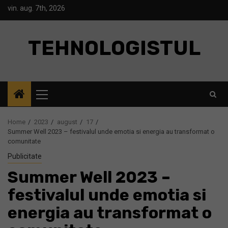
Skip
vin. aug. 7th, 2026
to
content
TEHNOLOGISTUL
Primary
Menu
Home
2023
august
17
Summer Well 2023 – festivalul unde emotia si energia au transformat o
comunitate
Publicitate
Summer Well 2023 –
festivalul unde emotia si
energia au transformat o