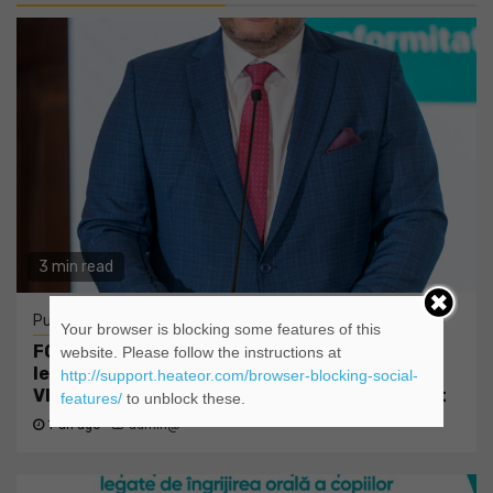
3 min read
Publicitate
Tehnologie
Your browser is blocking some features of this
FORT S.A. își consolidează echipa de
website. Please follow the instructions at
leadership: Mihai Păjereanu este noul CEO
http://support.heateor.com/browser-blocking-social-
Vladimir Ghiță devine Chief Global Strategist
features/
to unblock these.
1 an ago
admin@