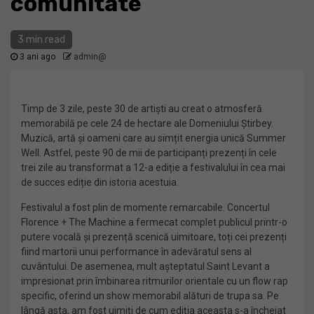
comunitate
3 min read
3 ani ago
admin@
Timp de 3 zile, peste 30 de artiști au creat o atmosferă
memorabilă pe cele 24 de hectare ale Domeniului Știrbey.
Muzică, artă și oameni care au simțit energia unică Summer
Well. Astfel, peste 90 de mii de participanți prezenți în cele
trei zile au transformat a 12-a ediție a festivalului în cea mai
de succes ediție din istoria acestuia.
Festivalul a fost plin de momente remarcabile. Concertul
Florence + The Machine a fermecat complet publicul printr-o
putere vocală și prezență scenică uimitoare, toți cei prezenți
fiind martorii unui performance în adevăratul sens al
cuvântului. De asemenea, mult așteptatul Saint Levant a
impresionat prin îmbinarea ritmurilor orientale cu un flow rap
specific, oferind un show memorabil alături de trupa sa. Pe
lângă asta, am fost uimiți de cum ediția aceasta s-a încheiat