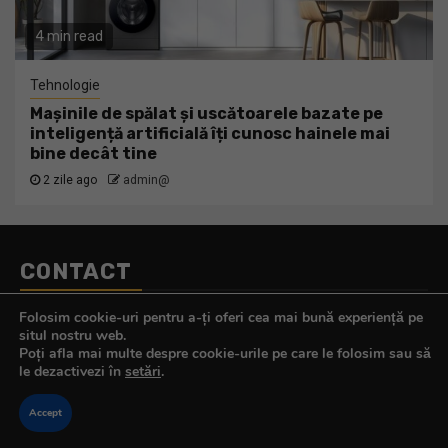
4 min read
Tehnologie
Mașinile de spălat și uscătoarele bazate pe
inteligență artificială îți cunosc hainele mai
bine decât tine
2 zile ago
admin@
CONTACT
Telefon:
0770.290.165
Folosim cookie-uri pentru a-ți oferi cea mai bună experiență pe
E-mail:
contact@tehnologistul.ro
situl nostru web.
Poți afla mai multe despre cookie-urile pe care le folosim sau să
le dezactivezi în
setări
.
Accept
Copyright © All rights reserved.