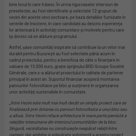
bine locul în care trăiesc. În urma riguroaselor interviuri de
preselecție, au fost identificate și selectate 12 grupuri de
vecini din aceste cinci sectoare, pe baza detaliilor furnizate în
cererile de înscriere, în care candidații au descris experiența
lor anterioară în activități comunitare și motivele pentru care
își doresc să se alăture programului.
Astfel, șase comunități inspirate să contribuie la un viitor mai
durabil pentru București au fost selectate până acum în
cadrul proiectului, pentru a beneficia de câte o finanțare în
valoare de 15.000 euro, grație sprijinului BRD Groupe Société
Générale, care s-a alăturat proiectului în calitate de partener
principal în acest an. Suportul financiar acoperă montarea
panourilor fotovoltaice pe bloc și susținere în organizarea
unor activități sustenabile în comunitate.
„Între Vecini este mult mai mult decât un simplu proiect care se
finalizează prin dotarea cu panouri fotovoltaice a unui bloc sau
a altuia. Între Vecini reface arhitectura în mare parte pierdută a
relațiilor interumane din interiorul comunităților de la bloc.
Singură, vecinătatea nu construiește neapărat relații între
oameni, dar ambiția și adevărata substanță a acestui proiect