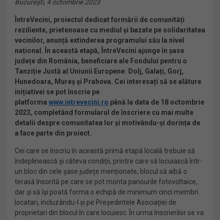
București, 4 octombrie 2023
ÎntreVecini, proiectul dedicat formării de comunități
reziliente, prietenoase cu mediul și bazate pe solidaritatea
vecinilor, anunță extinderea programului său la nivel
național. În această etapă, ÎntreVecini ajunge în șase
județe din România, beneficiare ale Fondului pentru o
Tanziție Justă al Uniunii Europene: Dolj, Galați, Gorj,
Hunedoara, Mureș și Prahova. Cei interesați să se alăture
inițiativei se pot înscrie pe
platforma
www.intrevecini.ro
până la data de 18 octombrie
2023, completând formularul de înscriere cu mai multe
detalii despre comunitatea lor și motivându-și dorința de
a face parte din proiect.
Cei care se înscriu în această primă etapă locală trebuie să
îndeplinească și câteva condiții, printre care să locuiască într-
un bloc din cele șase județe menționate, blocul să aibă o
terasă însorită pe care se pot monta panourile fotovoltaice,
dar și să își poată forma o echipă de minimum cinci membri
locatari, incluzându-l și pe Președintele Asociației de
proprietari din blocul în care locuiesc. În urma înscrierilor se va