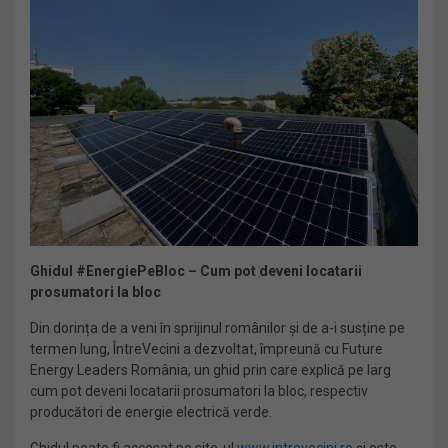
Ghidul #EnergiePeBloc – Cum pot deveni locatarii
prosumatori la bloc
Din dorința de a veni în sprijinul românilor și de a-i susține pe
termen lung, ÎntreVecini a dezvoltat, împreună cu Future
Energy Leaders România, un ghid prin care explică pe larg
cum pot deveni locatarii prosumatori la bloc, respectiv
producători de energie electrică verde.
Ghidul poate fi accesat pe site-ul
www.intrevecini.ro
și este