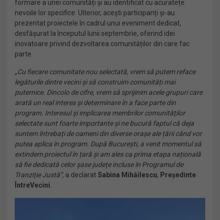
formare a unei comunități și au identificat cu acuratețe
nevoile lor specifice. Ulterior, acești participanți și-au
prezentat proiectele în cadrul unui eveniment dedicat,
desfășurat la începutul lunii septembrie, oferind idei
inovatoare privind dezvoltarea comunităților din care fac
parte.
„Cu fiecare comunitate nou selectată, vrem să putem reface
legăturile dintre vecini și să construim comunități mai
puternice. Dincolo de cifre, vrem să sprijinim acele grupuri care
arată un real interes și determinare în a face parte din
program. Interesul și implicarea membrilor comunităților
selectate sunt foarte importante și ne bucură faptul că deja
suntem întrebați de oameni din diverse orașe ale țării când vor
putea aplica în program. După București, a venit momentul să
extindem proiectul în țară și am ales ca prima etapa națională
să fie dedicată celor șase județe incluse în Programul de
Tranziție Justă”,
a declarat
Sabina Mihăilescu
,
Președinte
ÎntreVecini.