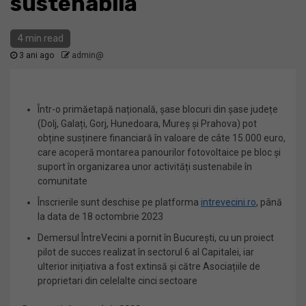
sustenabilă
4 min read
3 ani ago
admin@
Într-o primăetapă națională, șase blocuri din șase județe
(Dolj, Galați, Gorj, Hunedoara, Mureș și Prahova) pot
obține susținere financiară în valoare de câte 15.000 euro,
care acoperă montarea panourilor fotovoltaice pe bloc și
suport în organizarea unor activități sustenabile în
comunitate
Înscrierile sunt deschise pe platforma
intrevecini.ro
, până
la data de 18 octombrie 2023
Demersul ÎntreVecini a pornit în București, cu un proiect
pilot de succes realizat în sectorul 6 al Capitalei, iar
ulterior inițiativa a fost extinsă și către Asociațiile de
proprietari din celelalte cinci sectoare