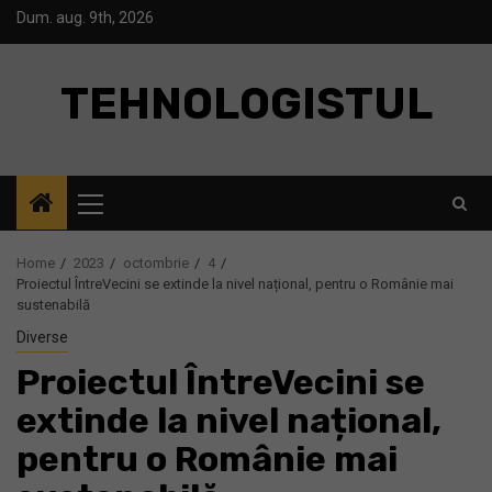
Skip
Dum. aug. 9th, 2026
to
content
TEHNOLOGISTUL
Primary
Menu
Home
2023
octombrie
4
Proiectul ÎntreVecini se extinde la nivel național, pentru o Românie mai
sustenabilă
Diverse
Proiectul ÎntreVecini se
extinde la nivel național,
pentru o Românie mai