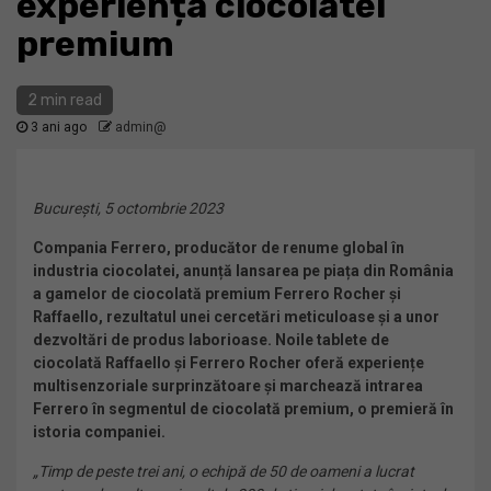
experiența ciocolatei
premium
2 min read
3 ani ago
admin@
București, 5 octombrie 2023
Compania Ferrero, producător de renume global în
industria ciocolatei, anunță lansarea pe piața din România
a gamelor de ciocolată premium Ferrero Rocher și
Raffaello, rezultatul unei cercetări meticuloase și a unor
dezvoltări de produs laborioase. Noile tablete de
ciocolată Raffaello și Ferrero Rocher oferă experiențe
multisenzoriale surprinzătoare și marchează intrarea
Ferrero în segmentul de ciocolată premium, o premieră în
istoria companiei.
„Timp de peste trei ani, o echipă de 50 de oameni a lucrat