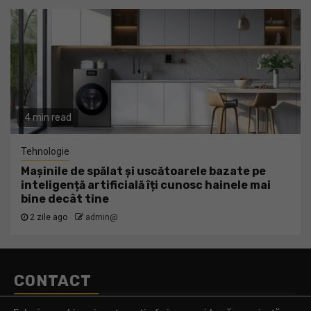
4 min read
Tehnologie
Mașinile de spălat și uscătoarele bazate pe
inteligență artificială îți cunosc hainele mai
bine decât tine
2 zile ago
admin@
CONTACT
Telefon:
0770.290.165