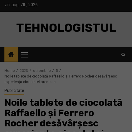
Skip
vin. aug. 7th, 2026
to
content
TEHNOLOGISTUL
Primary
Menu
Home
2023
octombrie
5
Noile tablete de ciocolată Raffaello și Ferrero Rocher desăvârșesc
experiența ciocolatei premium
Publicitate
Noile tablete de ciocolată
Raffaello și Ferrero
Rocher desăvârșesc