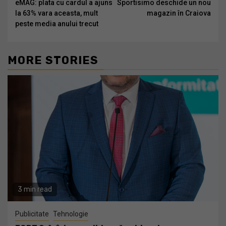
eMAG: plata cu cardul a ajuns
Sportisimo deschide un nou
Reading
la 63% vara aceasta, mult
magazin în Craiova
peste media anului trecut
MORE STORIES
3 min read
Publicitate
Tehnologie