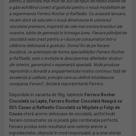
pentru a dezvolta mai mult de 300 de tipuri de rețete înainte de
a găsi echilibrul corect al gustului pentru o nouă modalitate de
a experimenta Ferrero Rocher și Raffaello. Cu această lansare,
ne-am dorit să aducem o nouă dimensiune în universul
ciocolatei premium, inspirată de cele mai iconice branduri ale
noastre, iubite de generații în întreaga lume.
Fiecare pătrățel de
ciocolată este creat pentru a-i duce pe consumatori într-o
călătorie delicioasă a gustului. Domul fin de pe fiecare
bucățică, ce amintește de forma specialităților Ferrero Rocher
și Raffaello, este o invitație la descoperirea diferitelor straturi
din interior, garantând o experiență specială. Noile produse
reprezintă o dovadă a angajamentului nostru continuu față de
excelență și calitate, principii care au definit întotdeauna
compania Ferrero
”, declară reprezentanții Ferrero.
Disponibile în varianta de 90g, tabletele
Ferrero Rocher
Ciocolată cu Lapte, Ferrero Rocher Ciocolată Neagră cu
55% Cacao și Raffaello Ciocolată cu Migdale și Fulgi de
Cocos
oferă arome delicioase de ciocolată, astfel încât
fiecare consumator să-si poată găsi combinația perfectă.
Fiecare produs este rezultatul unei selecții atente a
ingredientelor, obținute în mod responsabil, și a unei atenții