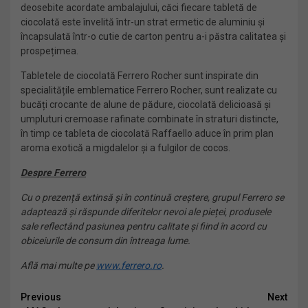
deosebite acordate ambalajului, căci fiecare tabletă de
ciocolată este învelită într-un strat ermetic de aluminiu și
încapsulată într-o cutie de carton pentru a-i păstra calitatea și
prospețimea.
Tabletele de ciocolată Ferrero Rocher sunt inspirate din
specialitățile emblematice Ferrero Rocher, sunt realizate cu
bucăți crocante de alune de pădure, ciocolată delicioasă și
umpluturi cremoase rafinate combinate în straturi distincte,
în timp ce tableta de ciocolată Raffaello aduce în prim plan
aroma exotică a migdalelor și a fulgilor de cocos.
Despre Ferrero
Cu o prezență extinsă și în continuă creștere, grupul Ferrero se
adaptează și răspunde diferitelor nevoi ale pieței, produsele
sale reflectând pasiunea pentru calitate și fiind în acord cu
obiceiurile de consum din întreaga lume.
Află mai multe pe
www.ferrero.ro
.
Continue
Previous
Next