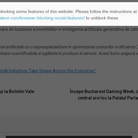
 de Afaceri
locking some features of this website. Please follow the instructions at
eateor.com/browser-blocking-social-features/
to unblock these.
are de business a investitiilor in inteligenta artificiala generativa de 
tei artificiale cu o supraspecializare in optimizarea costurilor si eficienta”
oare cuantificabila si agilitate in produse si servicii. Acest lucru asigura viz
enAI Initiatives Take Shape Across the Enterprise.”
i la Bolintin Vale
Începe Bucharest Gaming Week, c
central are loc la Palatul Parl