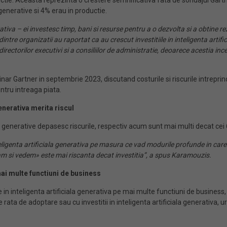
uctie. Aceasta reprezinta o crestere semnificativa fata de sondajul Gartn
 generative si 4% erau in productie.
tiva – ei investesc timp, bani si resurse pentru a o dezvolta si a obtine re
dintre organizatii au raportat ca au crescut investitiile in inteligenta art
irectorilor executivi si a consiliilor de administratie, deoarece acestia in
ar Gartner in septembrie 2023, discutand costurile si riscurile intreprind
ntru intreaga piata.
 generativa
merita
riscu
l
ale generative depasesc riscurile, respectiv acum sunt mai multi decat cei
teligenta artificiala generativa pe masura ce vad modurile profunde in car
tam si vedem» este mai risc
anta
decat investitia”, a spus Karamouzis
.
m
ai
m
ulte
f
uncti
un
i
de business
ile in inteligenta artificiala generativa pe mai multe functiuni de business
ta de adoptare sau cu investitii in inteligenta artificiala generativa, u