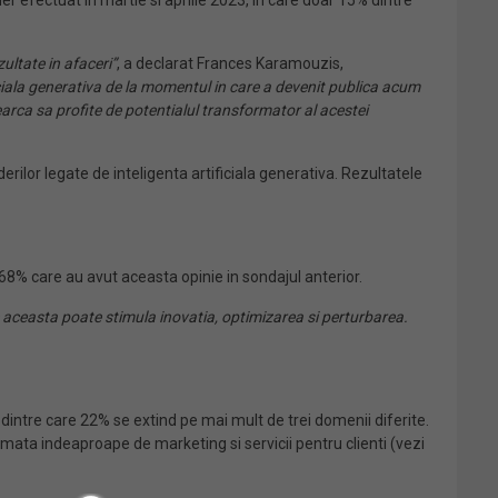
er efectuat in martie si aprilie 2023, in care doar 15% dintre
zultate in afaceri”
, a declarat Frances Karamouzis,
ificiala generativa de la momentul in care a devenit publica acum
cearca sa profite de potentialul transformator al acestei
erilor legate de inteligenta artificiala generativa. Rezultatele
 68% care au avut aceasta opinie in sondajul anterior.
e aceasta poate stimula inovatia, optimizarea si perturbarea
.
, dintre care 22% se extind pe mai mult de trei domenii diferite.
rmata indeaproape de marketing si servicii pentru clienti (vezi