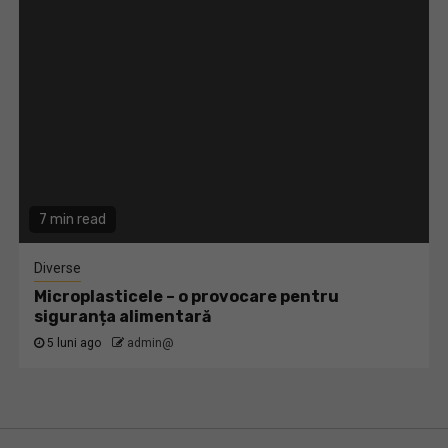
7 min read
Diverse
Microplasticele – o provocare pentru
siguranța alimentară
5 luni ago
admin@