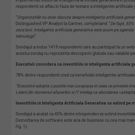
implementat solutii de inteligenta artificiala generativa in prod
respondenti se aflau in faza de testare a inteligentei artificiale
“
Organizatiile nu doar discuta despre inteligenta artificiala genera
Distinguished VP Analyst la Gartner, completand: “
De fapt, 55% 
zece luni. Inteligenta artificiala generativa este acum pe agenda d
tehnologii
.”
Sondajul a inclus 1419 respondenti care au participat la un webin
acestui sondaj nu reprezinta descoperiri globale sau valabile pe
Executivii c
onsidera
ca investitiile in inteligenta artificiala
78% dintre respondenti cred ca beneficiile inteligentei artifici
“Executivii adopta o pozitie mai curajoasa in ceea ce priveste in
Liderii din domeniul afacerilor si IT inteleg ca abordarea «astep
Investitiile in Inteligenta Artificiala Generativa
s
e
e
xtind pe
Sondajul a aratat ca 45% dintre intreprinderi isi extind investiti
Dezvoltarea de software este aria de business cu cea mai mare ra
Fig. 1).