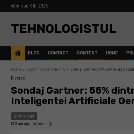
Skip
sâm. aug. 8th, 2026
to
content
TEHNOLOGISTUL
BLOG
CONTACT
CONTENT
HOME
POL
Home
2023
octombrie
6
Sondaj Gartner: 55% dintre organizatii
Diverse
Sondaj Gartner: 55% dintre
Inteligentei Artificiale G
2 min read
3 ani ago
admin@