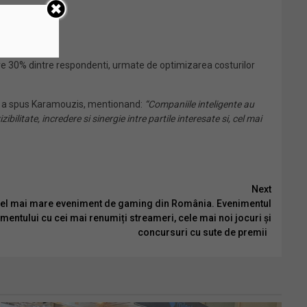
catre 30% dintre respondenti, urmate de optimizarea costurilor
, a spus Karamouzis, mentionand:
“Companiile inteligente au
ibilitate, incredere si sinergie intre partile interesate si, cel mai
Next
el mai mare eveniment de gaming din România. Evenimentul
amentului cu cei mai renumiți streameri, cele mai noi jocuri și
concursuri cu sute de premii