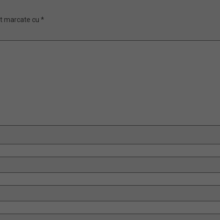
nt marcate cu
*