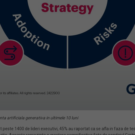
nta artificiala generativa in ultimele 10 luni
at peste 1400 de lideri executivi, 45% au raportat ca se afla in faza de test