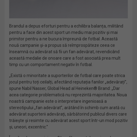
Brandul a depus eforturi pentru a echilibra balanța, militând
pentru a face din acest sport un mediu mai pozitiv și mai
primitor pentru a ne bucura împreună de fotbal. Această
nouă campanie și-a propus să reîmprospăteze ceea ce
înseamnă cu adevărat să fii un fan adevărat, revendicând
această medalie de onoare care a fost asociată prea mult
timp cu un comportament negativ în fotbal.
„Există o minoritate a suporterilor de fotbal care poate strica
jocul pentru toți ceilalți, afectând reputația fanilor „adevărați”,
spune Nabil Nasser, Global Head al Heineken® Brand: „Dar
acea categorie problematică nu reprezintă majoritatea. Noua
noastră campanie este o interpretare ingenioasă a
stereotipului „fan adevărat”, arătând în schimb cum arată cu
adevărat suporterii adevărați, sărbătorind publicul divers care
trăiește și resimte cu adevărat acest sport într-un mod pozitiv
și, uneori, excentric.”