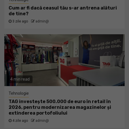
Cum ar fi dacă ceasul tău s-ar antrena alături
de tine?
3 zile ago
admin@
4 min read
Tehnologie
TAG investește 500.000 de euro în retail în
2026, pentru modernizarea magazinelor și
extinderea portofoliului
4 zile ago
admin@