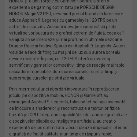
HONOR și-a unit forțele cu Gameloft pentru a oferi o
experiență de gaming optimizată pe PORSCHE DESIGN
HONOR Magic V2 RSR, devenind primul brand din lume care
aduce Asphalt 9: Legends cu gameplay la 120 FPS pe un
astfel de dispozitiv. Această inovație înseamnă că piloții
virtuali se vor bucura de o grafică extrem de fluidă, ceea ce îi
va ajuta să se imerseze și mai profund în ultimele sezoane
Dragon Race și Festive Sparks din Asphalt 9: Legends. Acum,
visul de a face drifting cu mașini de lux sub aurora boreală
devine realitate. În plus, cei 120 FPS oferă un avantaj
semnificativ gamerilor competitivi: timp de reacție mai rapid,
cascadorii impecabile, dominarea curselor contra timp și
supremația curselor pe străzile virtuale.
Prin intermediul unei abordări inovatoare în reproducerea
jocului pe dispozitive mobile, HONOR și Gameloft au
reimaginat Asphalt 9: Legends, folosind tehnologia avansată
de înlocuire a shaderelor și reconstrucție a texturilor fizice
bazată pe GPU. Integrând capabilitățile de randare grafică ale
dispozitivelor pliabile cu inteligența artificială, au creat o
experiență de joc optimizată. Jocul rulează impecabil, oferind
o grafică de înaltă calitate și un timp de răspuns rapid,