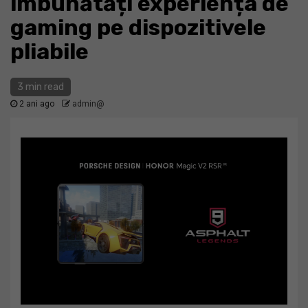
îmbunătăți experiența de
gaming pe dispozitivele
pliabile
3 min read
2 ani ago
admin@