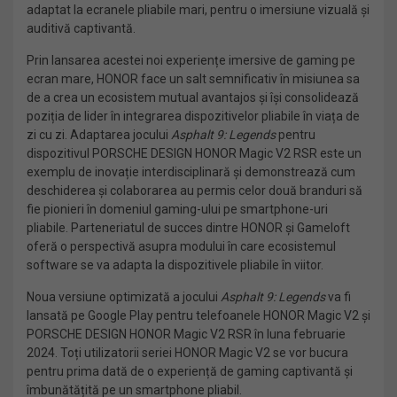
adaptat la ecranele pliabile mari, pentru o imersiune vizuală și
auditivă captivantă.
Prin lansarea acestei noi experiențe imersive de gaming pe
ecran mare, HONOR face un salt semnificativ în misiunea sa
de a crea un ecosistem mutual avantajos și își consolidează
poziția de lider în integrarea dispozitivelor pliabile în viața de
zi cu zi. Adaptarea jocului
Asphalt 9: Legends
pentru
dispozitivul PORSCHE DESIGN HONOR Magic V2 RSR este un
exemplu de inovație interdisciplinară și demonstrează cum
deschiderea și colaborarea au permis celor două branduri să
fie pionieri în domeniul gaming-ului pe smartphone-uri
pliabile. Parteneriatul de succes dintre HONOR și Gameloft
oferă o perspectivă asupra modului în care ecosistemul
software se va adapta la dispozitivele pliabile în viitor.
Noua versiune optimizată a jocului
Asphalt 9: Legends
va fi
lansată pe Google Play pentru telefoanele HONOR Magic V2 și
PORSCHE DESIGN HONOR Magic V2 RSR în luna februarie
2024. Toți utilizatorii seriei HONOR Magic V2 se vor bucura
pentru prima dată de o experiență de gaming captivantă și
îmbunătățită pe un smartphone pliabil.