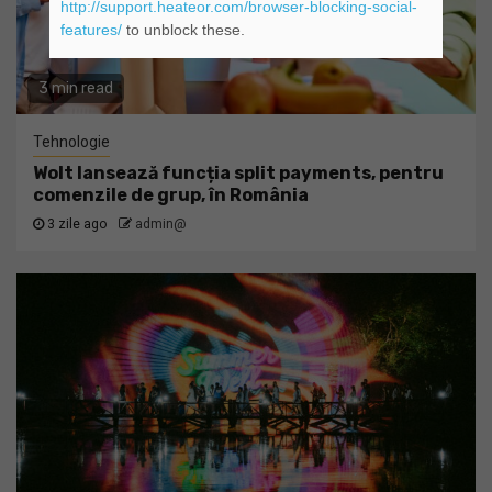
http://support.heateor.com/browser-blocking-social-
features/
to unblock these.
3 min read
Tehnologie
Wolt lansează funcția split payments, pentru
comenzile de grup, în România
3 zile ago
admin@