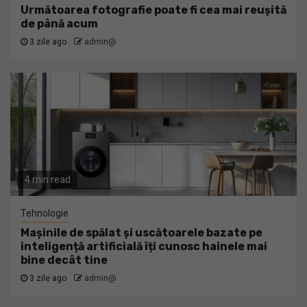
Următoarea fotografie poate fi cea mai reușită
de până acum
3 zile ago
admin@
4 min read
Tehnologie
Mașinile de spălat și uscătoarele bazate pe
inteligență artificială îți cunosc hainele mai
bine decât tine
3 zile ago
admin@