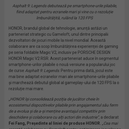
Asphalt 9: Legends debutează pe smartphone-urile pliabile,
fiind adaptat pentru ecranele mari și vine cu o rezoluție
îmbunătățită, rulând la 120 FPS
HONOR, brandul global de tehnologie, anunță astăzi un
parteneriat strategic cu Gameloft, unul dintre principalii
dezvoltatori de jocuri mobile la nivel mondial. Această
colaborare are ca scop îmbunătățirea experienței de gaming
pe seria foldable Magic V2, inclusiv pe PORSCHE DESIGN
HONOR Magic V2 RSR. Acest parteneriat aduce în segmentul
smartphone-urilor pliabile o nouă versiune a popularului joc
de curse
Asphalt 9: Legends
. Pentru prima dată, jocul este
mai bine adaptat ecranelor mari ale smartphone-urile pliabile
și marchează debutul global al gameplay-ului de 120 FPS la o
rezoluție mai mare.
„HONOR își consolidează poziția de jucător cheie în
ecosistemul dispozitivelor pliabile prin angajamentul său ferm
de a evolua și de a-și menține avantajul competitiv prin
deschidere și colaborare cu alți actori din industrie”,
a declarat
Fei Fang, Președinte al liniei de produse HONOR.
„Cea mai