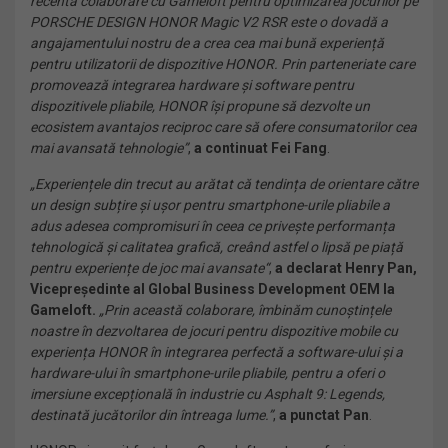
recentă colaborare cu Gameloft pentru optimizarea jocurilor pe
PORSCHE DESIGN HONOR Magic V2 RSR este o dovadă a
angajamentului nostru de a crea cea mai bună experiență
pentru utilizatorii de dispozitive HONOR. Prin parteneriate care
promovează integrarea hardware și software pentru
dispozitivele pliabile, HONOR își propune să dezvolte un
ecosistem avantajos reciproc care să ofere consumatorilor cea
mai avansată tehnologie
”
,
a continuat Fei Fang
.
„Experien
țele
din trecut au arătat că tendința de orientare către
un design subțire și ușor pentru smartphone-urile pliabile a
adus adesea compromisuri în ceea ce privește performanța
tehnologică și calitatea grafică,
creând astfel o lipsă pe piață
pentru experiențe de joc mai avansate
“
,
a declarat Henry Pan,
Vicepreședinte al Global Business Development OEM la
Gameloft.
„Prin această colaborare, îmbinăm cunoștințele
noastre în dezvoltarea de jocuri pentru dispozitive mobile cu
experiența HONOR în integrarea perfectă a software-ului și a
hardware-ului în smartphone-urile pliabile, pentru a oferi o
imersiune excepțională în industrie cu Asphalt 9: Legends,
destinată jucătorilor din întreaga lume.”
,
a punctat Pan
.