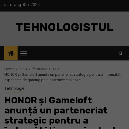
Skip
sâm. aug. 8th, 2026
to
content
TEHNOLOGISTUL
Primary
Menu
Home
2024
februarie
13
HONOR și Gameloft anunță un parteneriat strategic pentru a îmbunătăți
experiența de gaming pe dispozitivele pliabile
Tehnologie
HONOR și Gameloft
anunță un parteneriat
strategic pentru a