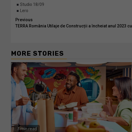
Studio 18/09
Lero
Continue
Previous
TERRA România Utilaje de Construcții a încheiat anul 2023 cu
Reading
MORE STORIES
3 min read