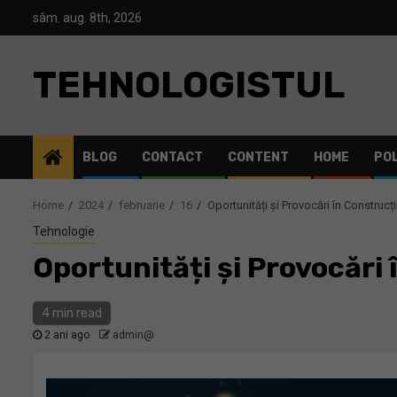
Skip
sâm. aug. 8th, 2026
to
content
TEHNOLOGISTUL
BLOG
CONTACT
CONTENT
HOME
POL
Home
2024
februarie
16
Oportunități și Provocări în Construcți
Tehnologie
Oportunități și Provocări 
4 min read
2 ani ago
admin@