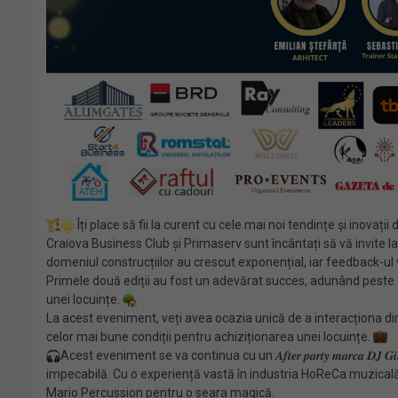
Îți place să fii la curent cu cele mai noi tendințe și inovații din domeniul c
Craiova Business Club și Primaserv sunt încântați să vă invite la
domeniul construcțiilor au crescut exponențial, iar feedback-u
Primele două ediții au fost un adevărat succes, adunând peste 300 
unei locuințe.
La acest eveniment, veți avea ocazia unică de a interacționa dire
celor mai bune condiții pentru achiziționarea unei locuințe.
Acest eveniment se va continua cu un 𝑨𝒇𝒕𝒆𝒓 𝒑𝒂𝒓𝒕𝒚 𝒎𝒂𝒓𝒄
impecabilă. Cu o experiență vastă în industria HoReCa muzicală,
Mario Percussion pentru o seara magică.