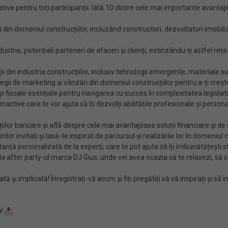
tive pentru toți participanții. Iată 10 dintre cele mai importante avantaj
in domeniul construcțiilor, incluzând constructori, dezvoltatori imobiliari,
ustrie, potențiali parteneri de afaceri și clienți, extinzându-ți astfel r
ții din industria construcțiilor, inclusiv tehnologii emergente, materiale su
gii de marketing și vânzări din domeniul construcțiilor pentru a-ți crește v
și fiscale esențiale pentru navigarea cu succes în complexitatea legislativ
active care te vor ajuta să îți dezvolți abilitățile profesionale și persona
țiilor bancare și află despre cele mai avantajoase soluții financiare și de
lor invitați și lasă-te inspirat de parcursul și realizările lor în domeniul c
ă personalizată de la experți, care te pot ajuta să îți îmbunătățești stra
after party-ul marca DJ Gius, unde vei avea ocazia să te relaxezi, să soci
i implicată! Înregistrați-vă acum și fiți pregătiți să vă inspirați și să în
a!