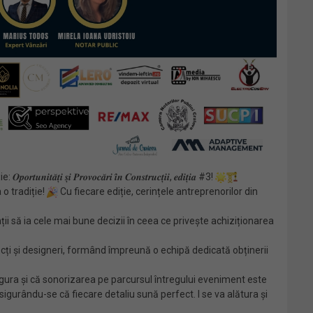
𝒓𝒐𝒗𝒐𝒄𝒂̆𝒓𝒊 𝒊̂𝒏 𝑪𝒐𝒏𝒔𝒕𝒓𝒖𝒄𝒕̦𝒊𝒊, 𝒆𝒅𝒊𝒕̦𝒊𝒂 #3!
 o tradiție!
Cu fiecare ediție, cerințele antreprenorilor din
ții să ia cele mai bune decizii în ceea ce privește achiziționarea
tecți și designeri, formând împreună o echipă dedicată obținerii
e va asigura și că sonorizarea pe parcursul întregului eveniment este
gurându-se că fiecare detaliu sună perfect. I se va alătura şi