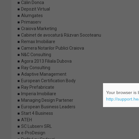
Călin Donca
Depozit Virtual
Alumgates
Primaserv
Craiova Marketing
Cabinet de avocatură Răzvan Socoteanu
Remax Imobiliare
Camera Notarilor Publici Craiova
N&C Consulting
Agora 2013 Filiala Dubova
Ray Consulting
Adaptive Management
European Certification Body
Ray Prefabricate
Your browser is b
Imperia Imobiliare
http://support.h
Managing Design Partener
European Business Leaders
Start 4 Business
ATEH
SC Lubserv SRL
e-ProDesign