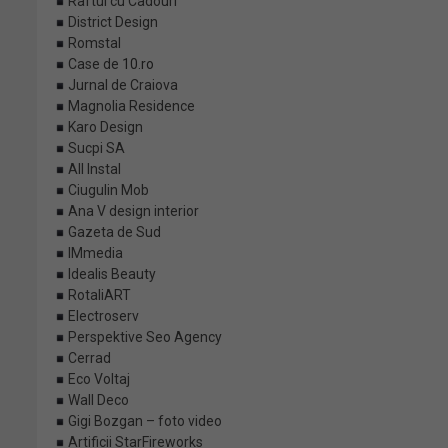
Raftul cu Cadouri
District Design
Romstal
Case de
10.ro
Jurnal de Craiova
Magnolia Residence
Karo Design
Sucpi SA
All Instal
Ciugulin Mob
Ana V design interior
Gazeta de Sud
IMmedia
Idealis Beauty
RotaliART
Electroserv
Perspektive Seo Agency
Cerrad
Eco Voltaj
Wall Deco
Gigi Bozgan – foto video
Artificii StarFireworks