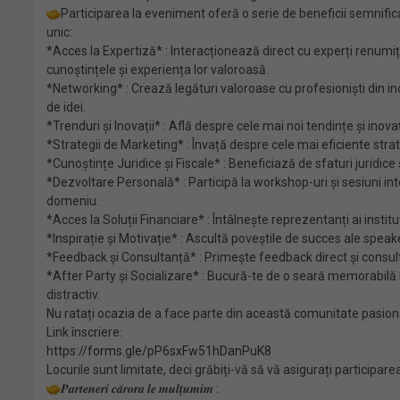
Participarea la eveniment oferă o serie de beneficii semnifica
unic:
*Acces la Expertiză* : Interacționează direct cu experți renumiți d
cunoștințele și experiența lor valoroasă.
*Networking* : Crează legături valoroase cu profesioniști din ind
de idei.
*Trenduri și Inovații* : Află despre cele mai noi tendințe și inova
*Strategii de Marketing* : Învață despre cele mai eficiente strate
*Cunoștințe Juridice și Fiscale* : Beneficiază de sfaturi juridice 
*Dezvoltare Personală* : Participă la workshop-uri și sesiuni inter
domeniu.
*Acces la Soluții Financiare* : Întâlnește reprezentanți ai institu
*Inspirație și Motivație* : Ascultă poveștile de succes ale speakeri
*Feedback și Consultanță* : Primește feedback direct și consultanț
*After Party și Socializare* : Bucură-te de o seară memorabilă la 
distractiv.
Nu ratați ocazia de a face parte din această comunitate pasionată ș
Link înscriere:
https://forms.gle/
pP6sxFw51hDanPuK8
Locurile sunt limitate, deci grăbiți-vă să vă asigurați participare
𝑷𝒂𝒓𝒕𝒆𝒏𝒆𝒓𝒊 𝒄𝒂̆𝒓𝒐𝒓𝒂 𝒍𝒆 𝒎𝒖𝒍𝒕̦𝒖𝒎𝒊𝒎 :