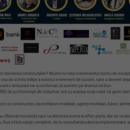
onstrucțiilor? Atunci nu rata evenimentul nostru de excepție: 𝑶𝒑𝒐𝒓𝒕𝒖𝒏𝒊𝒕𝒂̆𝒕̦𝒊 𝒔̦𝒊 
 cea de-a treia ediție a acestui eveniment de succes, care a devenit deja
l vostru entuziast ne-a confirmat că suntem pe drumul cel bun.
de profesioniști din industrie, toți cu același scop nobil: să ajute clien
ct cu constructori, dezvoltatori imobiliari, agenți imobiliari, bănci, arhi
𝒂 𝑫𝑱 𝑮𝒊𝒖𝒔 (Răzvan Iovoaică) care va electriza scena la after-party, dar s
 Gius oferă soluții complete, de la consultanță până la implementare, asi