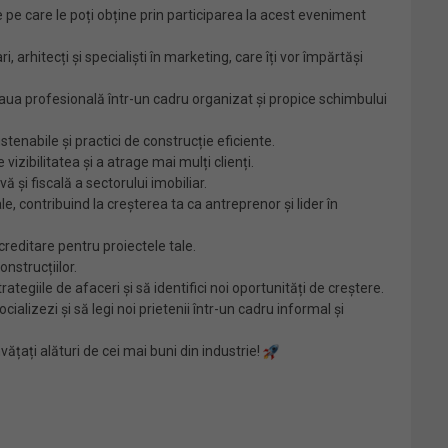
e pe care le poți obține prin participarea la acest eveniment
 arhitecți și specialiști în marketing, care îți vor împărtăși
ețeaua profesională într-un cadru organizat și propice schimbului
stenabile și practici de construcție eficiente.
izibilitatea și a atrage mai mulți clienți.
ă și fiscală a sectorului imobiliar.
le, contribuind la creșterea ta ca antreprenor și lider în
 creditare pentru proiectele tale.
onstrucțiilor.
tegiile de afaceri și să identifici noi oportunități de creștere.
alizezi și să legi noi prietenii într-un cadru informal și
vățați alături de cei mai buni din industrie!