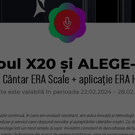
ție continuă, în care am evoluat constant, am adus inovații și tehnologii n
duse și servicii care răspund nevoilor și așteptărilor clienților noștri. 
ologii într-un mod simplu și ușor. Investim constant în dezvoltarea de funcț
 pentru îndrumare din punct de vedere nutrițional, care să promoveze un sti