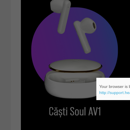
Your browser is b
http://support.h