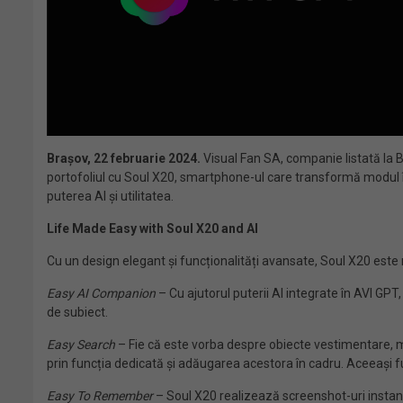
Brașov, 22 februarie 2024.
Visual Fan SA, companie listată la B
portofoliul cu Soul X20, smartphone-ul care transformă modul în 
puterea AI și utilitatea.
Life Made Easy with Soul X20 and AI
Cu un design elegant și funcționalități avansate, Soul X20 este
Easy AI Companion
– Cu ajutorul puterii AI integrate în AVI GPT,
de subiect.
Easy Search
– Fie că este vorba despre obiecte vestimentare, mob
prin funcția dedicată și adăugarea acestora în cadru. Aceeași fu
Easy To Remember
– Soul X20 realizează screenshot-uri instant