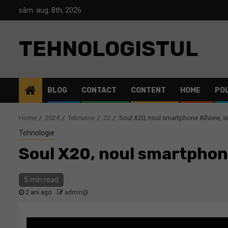
Skip
sâm. aug. 8th, 2026
to
content
TEHNOLOGISTUL
BLOG
CONTACT
CONTENT
HOME
POL
Home
2024
februarie
22
Soul X20, noul smartphone Allview, sim
Tehnologie
Soul X20, noul smartphone 
5 min read
2 ani ago
admin@