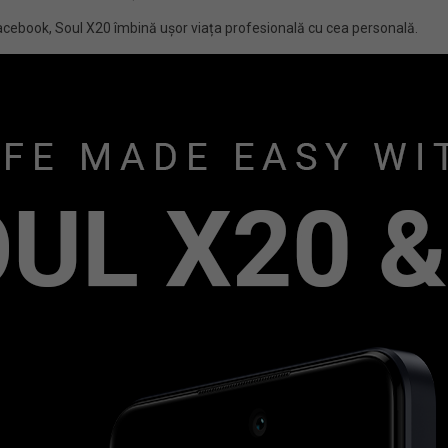
cebook, Soul X20 îmbină ușor viața profesională cu cea personală.