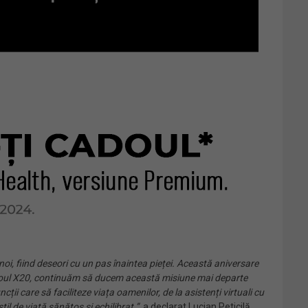
oi, fiind deseori cu un pas înaintea pieței. Această aniversare
Cu Soul X20, continuăm să ducem această misiune mai departe
ii care să faciliteze viața oamenilor, de la asistenți virtuali cu
l de viață sănătos și echilibrat.”
, a declarat Lucian Peticilă,