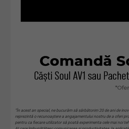
”În acest an special, ne bucurăm să sărbătorim 20 de ani de inova
reprezintă o recunoaștere a angajamentului nostru de a oferi pro
pentru ca fiecare utilizator să poată experimenta cele mai noi tehn
AI care îmbunătățesc comunicarea și productivitatea, la aplicații