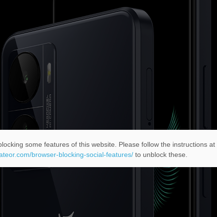
locking some features of this website. Please follow the instructions at
eateor.com/browser-blocking-social-features/
to unblock these.