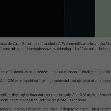
ursa de Valori București sub simbolul ALW și deținătoarea brandului Allvie
care utilizatorii interacționează cu tehnologia. La 20 de ani de la înre
 mai mult decât un smartphone – este un companion inteligent, gata să fac
 Soul X20 este capabil să înțeleagă contextul discuției și să ofere răspuns
ilier, decorațiuni interioare sau alte articole, Soul X20 ajută utilizatori
ncție poate realiza traduceri live din peste 100 de limbi.
anee cu o simplă mișcare verticală cu 3 degete pe ecran – ideală pentru 