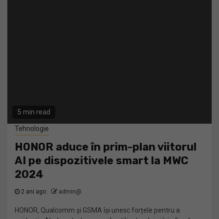
5 min read
Tehnologie
HONOR aduce în prim-plan viitorul
AI pe dispozitivele smart la MWC
2024
2 ani ago
admin@
HONOR, Qualcomm și GSMA își unesc forțele pentru a