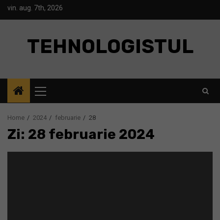
Skip
vin. aug. 7th, 2026
to
content
TEHNOLOGISTUL
Primary
Menu
Home
2024
februarie
28
Zi: 28 februarie 2024